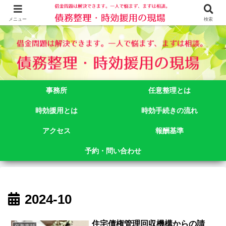
借金問題でお悩みなら司法書士法人御苑総合事務所にご相談下さい。 東京都
新宿区新宿二丁目５番１号アルテビル新宿４階 TEL:03-3356-3750
メニュー
検索
事務所
任意整理とは
時効援用とは
時効手続きの流れ
アクセス
報酬基準
予約・問い合わせ
2024-10
住宅債権管理回収機構からの請