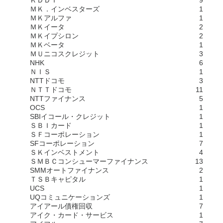
ＫＤＤＩ
9
ＭＫ．インベスターズ
1
ＭＫアルファ
1
ＭＫイータ
2
ＭＫイプシロン
2
ＭＫベータ
1
ＭＵニコスクレジット
3
NHK
6
ＮＩＳ
1
NTTドコモ
3
ＮＴＴドコモ
11
NTTファイナンス
5
OCS
1
SBIイコール・クレジット
1
ＳＢＩカード
1
ＳＦコーポレーション
1
SFコーポレーション
7
ＳＫインベストメント
4
ＳＭＢＣコンシューマーファイナンス
13
SMMオートファイナンス
2
ＴＳＢキャピタル
1
UCS
1
UQコミュニケーションズ
1
アイアール債権回収
7
アイク・カード・サービス
1