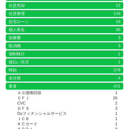
任意売却
22
任意整理
149
住宅ローン
19
個人再生
35
医療費
3
取消権
3
強制執行
1
後払い決済
1
時効
378
未分類
4
業者
421
ＡＧ債権回収
1
ＣＦＪ
26
CVC
2
ＤＦＳ
3
Doフィナンシャルサービス
1
ＪＣＢ
1
ＫＣカード
1