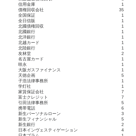
信用金庫
1
債権回収会社
35
全国保証
1
全日信販
1
北國債権回収
1
北國銀行
1
北洋銀行
1
北越カード
1
北陸銀行
1
友林堂
2
名古屋カード
1
咲永
1
大阪ガスファイナンス
1
天徳企画
5
子浩法律事務所
1
学灯社
1
家賃保証会社
7
富士クレジット
7
引田法律事務所
5
携帯電話
6
新生パーソナルローン
3
新生フィナンシャル
5
新生銀行
2
日本インヴェスティゲーション
4
日本プラム
1