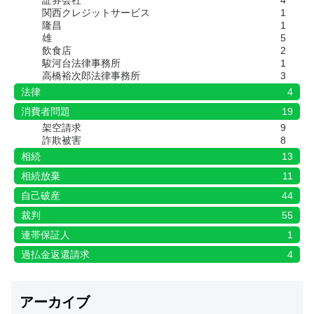
証券会社
4
関西クレジットサービス
1
隆昌
1
雄
5
飲食店
2
駿河台法律事務所
1
高橋裕次郎法律事務所
3
法律
4
消費者問題
19
架空請求
9
詐欺被害
8
相続
13
相続放棄
11
自己破産
44
裁判
55
連帯保証人
1
過払金返還請求
4
アーカイブ