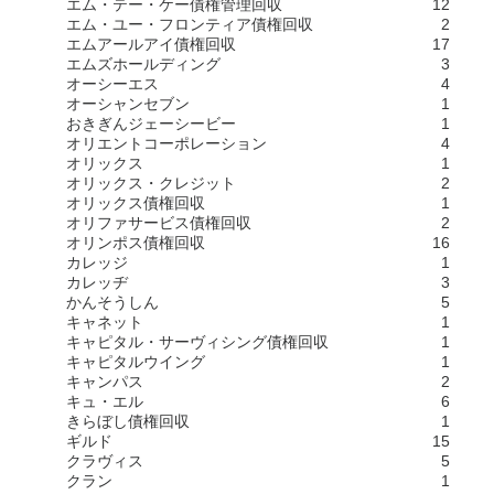
エム・テー・ケー債権管理回収
12
エム・ユー・フロンティア債権回収
2
エムアールアイ債権回収
17
エムズホールディング
3
オーシーエス
4
オーシャンセブン
1
おきぎんジェーシービー
1
オリエントコーポレーション
4
オリックス
1
オリックス・クレジット
2
オリックス債権回収
1
オリファサービス債権回収
2
オリンポス債権回収
16
カレッジ
1
カレッヂ
3
かんそうしん
5
キャネット
1
キャピタル・サーヴィシング債権回収
1
キャピタルウイング
1
キャンパス
2
キュ・エル
6
きらぼし債権回収
1
ギルド
15
クラヴィス
5
クラン
1