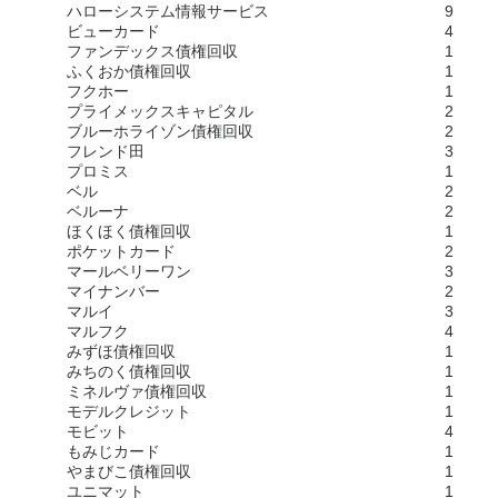
ハローシステム情報サービス
9
ビューカード
4
ファンデックス債権回収
1
ふくおか債権回収
1
フクホー
1
プライメックスキャピタル
2
ブルーホライゾン債権回収
2
フレンド田
3
プロミス
1
ベル
2
ベルーナ
2
ほくほく債権回収
1
ポケットカード
2
マールベリーワン
3
マイナンバー
2
マルイ
3
マルフク
4
みずほ債権回収
1
みちのく債権回収
1
ミネルヴァ債権回収
1
モデルクレジット
1
モビット
4
もみじカード
1
やまびこ債権回収
1
ユニマット
1