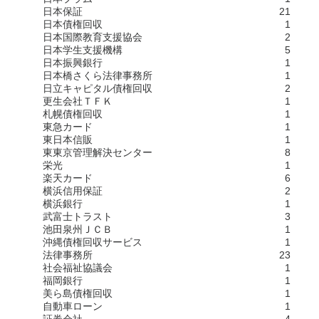
日本保証
21
日本債権回収
1
日本国際教育支援協会
2
日本学生支援機構
5
日本振興銀行
1
日本橋さくら法律事務所
1
日立キャピタル債権回収
2
更生会社ＴＦＫ
1
札幌債権回収
1
東急カード
1
東日本信販
1
東東京管理解決センター
8
栄光
1
楽天カード
6
横浜信用保証
2
横浜銀行
1
武富士トラスト
3
池田泉州ＪＣＢ
1
沖縄債権回収サービス
1
法律事務所
23
社会福祉協議会
1
福岡銀行
1
美ら島債権回収
1
自動車ローン
1