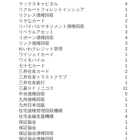
ラックスキャピタル
4
リクルートフォレントインシュア
1
リクレス債権回収
1
りそなカード
2
リバイバルマネジメント債権回収
1
リベラルアセット
3
リボーン債権回収
4
リンク債権回収
3
れいわクレジット管理
2
ワイジェイカード
1
ワイモバイル
1
七十七カード
1
三井住友カード
2
三井住友トラストクラブ
1
三井住友銀行
1
三菱ＵＦＪニコス
11
中央債権回収
5
九州債権回収
1
九州日本信販
1
住宅債権管理回収機構
1
住宅金融支援機構
4
保証協会
1
保証協会
1
保証協会債権回収
1
保証協会債権回収
1