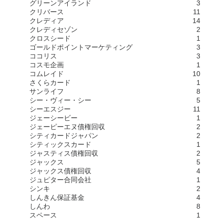
グリーンアイランド
3
クリバース
11
クレディア
14
クレディセゾン
2
クロスシード
1
ゴールドポイントマーケティング
3
ココリス
3
コスモ企画
1
コムレイド
10
さくらカード
1
サンライフ
8
シー・ヴィー・シー
5
シーエスジー
11
ジェーシービー
1
ジェーピーエヌ債権回収
2
シティカードジャパン
2
シティックスカード
1
ジャスティス債権回収
2
ジャックス
5
ジャックス債権回収
4
ジュピター合同会社
1
シンキ
2
しんきん保証基金
4
しんわ
8
スペース
1