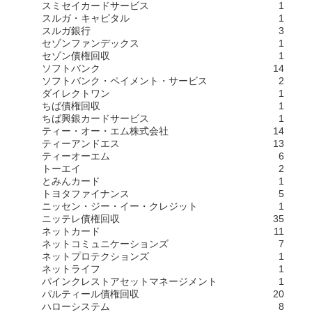
スミセイカードサービス
1
スルガ・キャピタル
1
スルガ銀行
3
セゾンファンデックス
1
セゾン債権回収
1
ソフトバンク
14
ソフトバンク・ペイメント・サービス
2
ダイレクトワン
1
ちば債権回収
1
ちば興銀カードサービス
1
ティー・オー・エム株式会社
14
ティーアンドエス
13
ティーオーエム
6
トーエイ
2
とみんカード
1
トヨタファイナンス
5
ニッセン・ジー・イー・クレジット
1
ニッテレ債権回収
35
ネットカード
11
ネットコミュニケーションズ
7
ネットプロテクションズ
1
ネットライフ
1
パインクレストアセットマネージメント
1
パルティール債権回収
20
ハローシステム
8