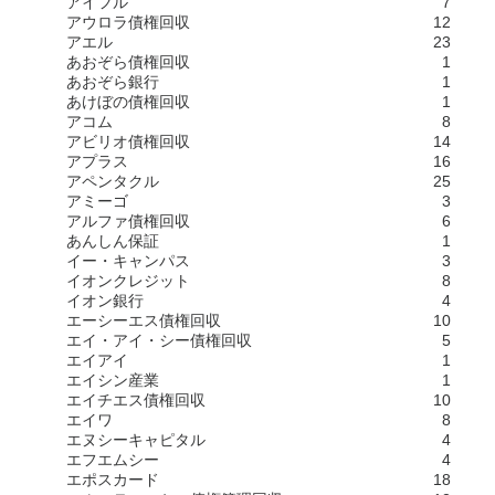
アイフル
7
アウロラ債権回収
12
アエル
23
あおぞら債権回収
1
あおぞら銀行
1
あけぼの債権回収
1
アコム
8
アビリオ債権回収
14
アプラス
16
アペンタクル
25
アミーゴ
3
アルファ債権回収
6
あんしん保証
1
イー・キャンパス
3
イオンクレジット
8
イオン銀行
4
エーシーエス債権回収
10
エイ・アイ・シー債権回収
5
エイアイ
1
エイシン産業
1
エイチエス債権回収
10
エイワ
8
エヌシーキャピタル
4
エフエムシー
4
エポスカード
18