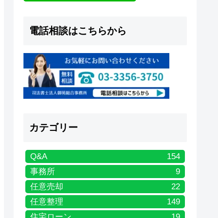
電話相談はこちらから
カテゴリー
Q&A
154
事務所
9
任意売却
22
任意整理
149
住宅ローン
19