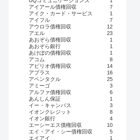
UQコミュニケーションズ
1
アイアール債権回収
7
アイク・カード・サービス
1
アイフル
7
アウロラ債権回収
12
アエル
23
あおぞら債権回収
1
あおぞら銀行
1
あけぼの債権回収
1
アコム
8
アビリオ債権回収
14
アプラス
16
アペンタクル
25
アミーゴ
3
アルファ債権回収
6
あんしん保証
1
イー・キャンパス
3
イオンクレジット
8
イオン銀行
4
エーシーエス債権回収
10
エイ・アイ・シー債権回収
5
エイアイ
1