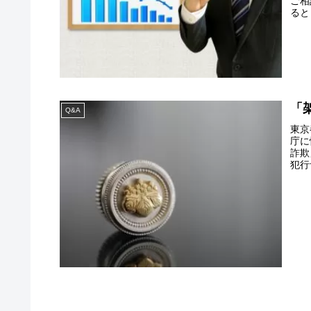
ご相
ると
「
Q&A
東京
庁に
詐欺
犯行