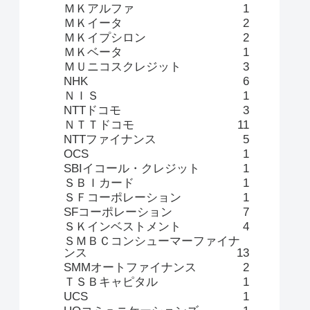
ＭＫアルファ
1
ＭＫイータ
2
ＭＫイプシロン
2
ＭＫベータ
1
ＭＵニコスクレジット
3
NHK
6
ＮＩＳ
1
NTTドコモ
3
ＮＴＴドコモ
11
NTTファイナンス
5
OCS
1
SBIイコール・クレジット
1
ＳＢＩカード
1
ＳＦコーポレーション
1
SFコーポレーション
7
ＳＫインベストメント
4
ＳＭＢＣコンシューマーファイナ
ンス
13
SMMオートファイナンス
2
ＴＳＢキャピタル
1
UCS
1