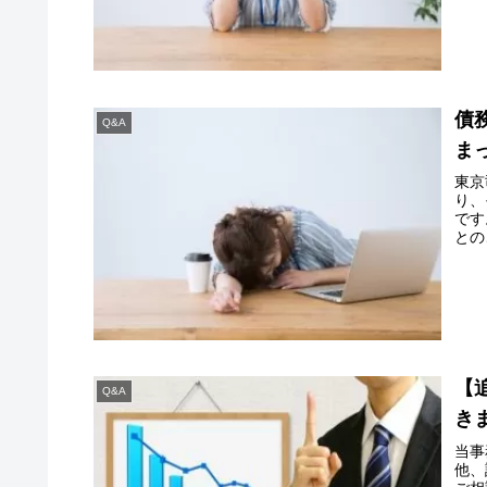
債
Q&A
ま
東京
り、
です
との
【
Q&A
き
当事
他、