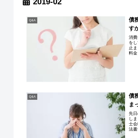
2019-02
債
Q&A
す
消費
をし
止ま
料金
債
Q&A
ま
先日
しま
士会
法書