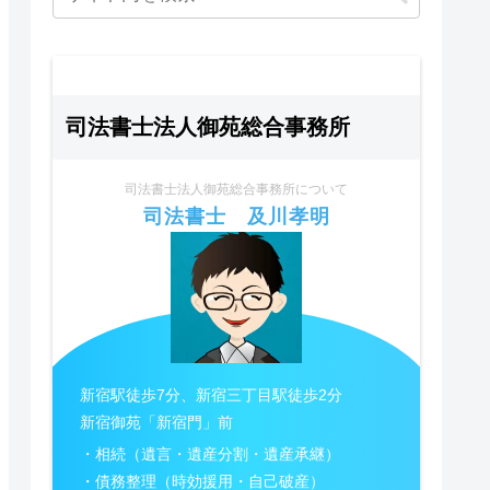
司法書士法人御苑総合事務所
司法書士法人御苑総合事務所について
司法書士 及川孝明
新宿駅徒歩7分、新宿三丁目駅徒歩2分
新宿御苑「新宿門」前
・相続（遺言・遺産分割・遺産承継）
・債務整理（時効援用・自己破産）