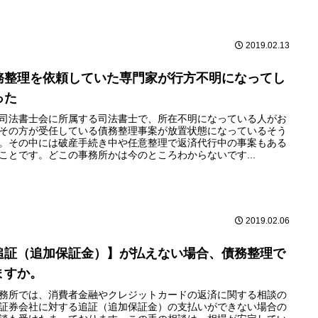
2019.02.13
務整理を依頼していた専門家が行方不明になってし
った
司法書士会に所属する司法書士で、所在不明になっている人がお
その方が受任している債務整理事案が放置状態になっているそう
。その中には破産手続き中や任意整理で返済代行中の事案もある
ことです。どこの事務所かは今のところわからないです...
2019.02.06
追証（追加保証金）】が払えない場合、債務整理で
ますか。
務所では、消費者金融やクレジットカードの返済に関する相談の
証券会社に対する追証（追加保証金）の支払いができない場合の