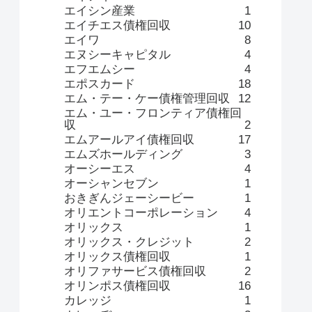
エイシン産業
1
エイチエス債権回収
10
エイワ
8
エヌシーキャピタル
4
エフエムシー
4
エポスカード
18
エム・テー・ケー債権管理回収
12
エム・ユー・フロンティア債権回
収
2
エムアールアイ債権回収
17
エムズホールディング
3
オーシーエス
4
オーシャンセブン
1
おきぎんジェーシービー
1
オリエントコーポレーション
4
オリックス
1
オリックス・クレジット
2
オリックス債権回収
1
オリファサービス債権回収
2
オリンポス債権回収
16
カレッジ
1