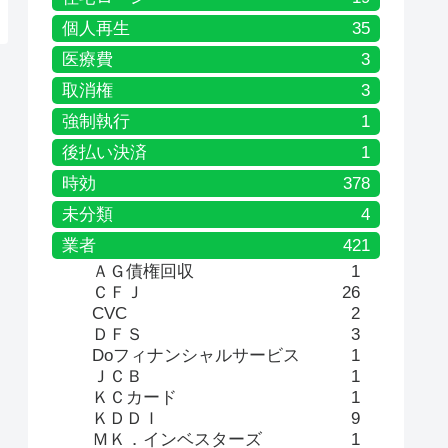
個人再生
35
医療費
3
取消権
3
強制執行
1
後払い決済
1
時効
378
未分類
4
業者
421
ＡＧ債権回収
1
ＣＦＪ
26
CVC
2
ＤＦＳ
3
Doフィナンシャルサービス
1
ＪＣＢ
1
ＫＣカード
1
ＫＤＤＩ
9
ＭＫ．インベスターズ
1