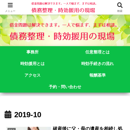
借金問題でお悩みなら司法書士法人御苑総合事務所にご相談下さい。 東京都
新宿区新宿二丁目５番１号アルテビル新宿４階 TEL:03-3356-3750
メニュー
検索
事務所
任意整理とは
時効援用とは
時効手続きの流れ
アクセス
報酬基準
予約・問い合わせ
2019-10
破産後に父・母の遺産を相続し処