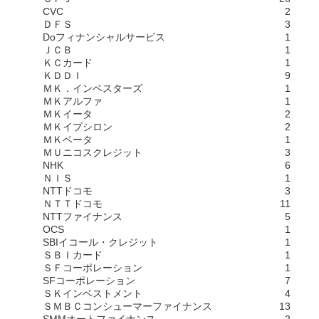
CVC
2
ＤＦＳ
3
Doフィナンシャルサービス
1
ＪＣＢ
1
ＫＣカード
1
ＫＤＤＩ
9
ＭＫ．インベスターズ
1
ＭＫアルファ
1
ＭＫイータ
2
ＭＫイプシロン
2
ＭＫベータ
1
ＭＵニコスクレジット
3
NHK
6
ＮＩＳ
1
NTTドコモ
3
ＮＴＴドコモ
11
NTTファイナンス
5
OCS
1
SBIイコール・クレジット
1
ＳＢＩカード
1
ＳＦコーポレーション
1
SFコーポレーション
7
ＳＫインベストメント
4
ＳＭＢＣコンシューマーファイナンス
13