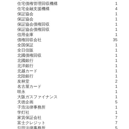
住宅債権管理回収機構
1
住宅金融支援機構
4
保証協会
1
保証協会
1
保証協会債権回収
1
保証協会債権回収
1
信用金庫
1
債権回収会社
35
全国保証
1
全日信販
1
北國債権回収
1
北國銀行
1
北洋銀行
1
北越カード
1
北陸銀行
1
友林堂
2
名古屋カード
1
咲永
1
大阪ガスファイナンス
1
天徳企画
5
子浩法律事務所
1
学灯社
1
家賃保証会社
7
富士クレジット
7
引田法律事務所
5