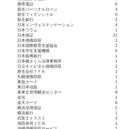
携帯電話
6
新生パーソナルローン
3
新生フィナンシャル
5
新生銀行
2
日本インヴェスティゲーション
4
日本プラム
1
日本保証
21
日本債権回収
1
日本国際教育支援協会
2
日本学生支援機構
5
日本振興銀行
1
日本橋さくら法律事務所
1
日立キャピタル債権回収
2
更生会社ＴＦＫ
1
札幌債権回収
1
東急カード
1
東日本信販
1
東東京管理解決センター
8
栄光
1
楽天カード
6
横浜信用保証
2
横浜銀行
1
武富士トラスト
3
池田泉州ＪＣＢ
1
沖縄債権回収サービス
1