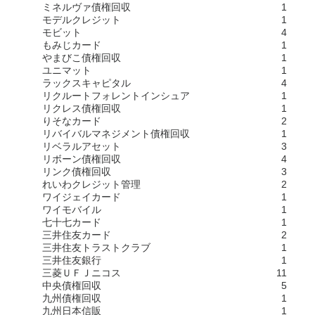
ミネルヴァ債権回収
1
モデルクレジット
1
モビット
4
もみじカード
1
やまびこ債権回収
1
ユニマット
1
ラックスキャピタル
4
リクルートフォレントインシュア
1
リクレス債権回収
1
りそなカード
2
リバイバルマネジメント債権回収
1
リベラルアセット
3
リボーン債権回収
4
リンク債権回収
3
れいわクレジット管理
2
ワイジェイカード
1
ワイモバイル
1
七十七カード
1
三井住友カード
2
三井住友トラストクラブ
1
三井住友銀行
1
三菱ＵＦＪニコス
11
中央債権回収
5
九州債権回収
1
九州日本信販
1