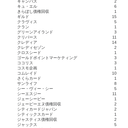
キャンパス
2
キュ・エル
6
きらぼし債権回収
1
ギルド
15
クラヴィス
5
クラン
1
グリーンアイランド
3
クリバース
11
クレディア
14
クレディセゾン
2
クロスシード
1
ゴールドポイントマーケティング
3
ココリス
3
コスモ企画
1
コムレイド
10
さくらカード
1
サンライフ
8
シー・ヴィー・シー
5
シーエスジー
11
ジェーシービー
1
ジェーピーエヌ債権回収
2
シティカードジャパン
2
シティックスカード
1
ジャスティス債権回収
2
ジャックス
5