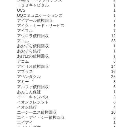
SMMオートファイナンス
2
ＴＳＢキャピタル
1
UCS
1
UQコミュニケーションズ
1
アイアール債権回収
7
アイク・カード・サービス
1
アイフル
7
アウロラ債権回収
12
アエル
23
あおぞら債権回収
1
あおぞら銀行
1
あけぼの債権回収
1
アコム
8
アビリオ債権回収
14
アプラス
16
アペンタクル
25
アミーゴ
3
アルファ債権回収
6
あんしん保証
1
イー・キャンパス
3
イオンクレジット
8
イオン銀行
4
エーシーエス債権回収
10
エイ・アイ・シー債権回収
5
エイアイ
1