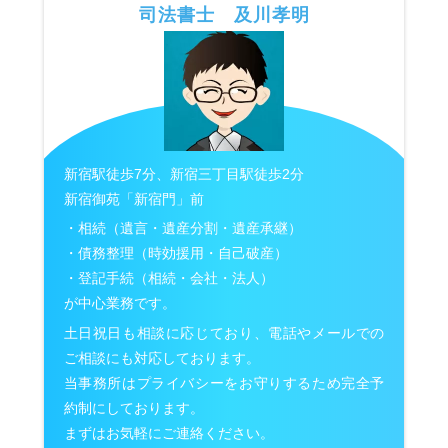
司法書士 及川孝明
新宿駅徒歩7分、新宿三丁目駅徒歩2分
新宿御苑「新宿門」前
・相続（遺言・遺産分割・遺産承継）
・債務整理（時効援用・自己破産）
・登記手続（相続・会社・法人）
が中心業務です。
土日祝日も相談に応じており、電話やメールでの
ご相談にも対応しております。
当事務所はプライバシーをお守りするため完全予
約制にしております。
まずはお気軽にご連絡ください。