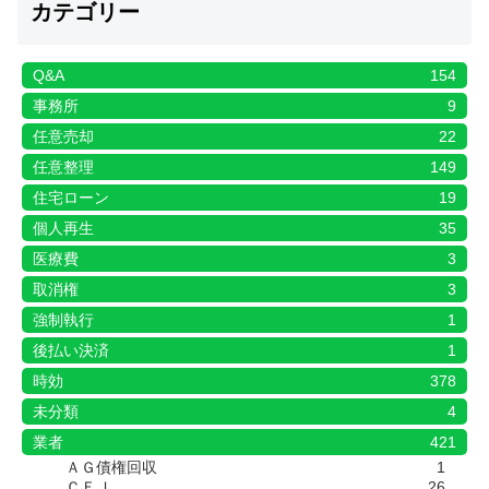
カテゴリー
Q&A
154
事務所
9
任意売却
22
任意整理
149
住宅ローン
19
個人再生
35
医療費
3
取消権
3
強制執行
1
後払い決済
1
時効
378
未分類
4
業者
421
ＡＧ債権回収
1
ＣＦＪ
26