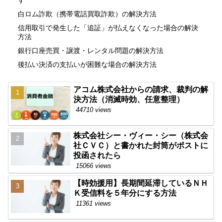
す
白ロム詐欺（携帯電話買取詐欺）の解決方法
信用取引で発生した「追証」が払えなくなった場合の解決
方法
銀行口座売買・譲渡・レンタル問題の解決方法
後払い決済の支払いが困難な場合の解決方法
アコム株式会社からの請求、裁判の解
決方法（消滅時効、任意整理）
44710 views
株式会社シー・ヴィー・シー（株式会
社ＣＶＣ）と書かれた封筒がポストに
投函されたら
15066 views
【時効援用】長期間延滞しているＮＨ
Ｋ受信料を５年分にする方法
11361 views