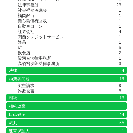
法律事務所
23
社会福祉協議会
1
福岡銀行
1
美ら島債権回収
1
自動車ローン
1
証券会社
4
関西クレジットサービス
1
隆昌
1
雄
5
飲食店
2
駿河台法律事務所
1
高橋裕次郎法律事務所
3
法律
4
消費者問題
19
架空請求
9
詐欺被害
8
相続
13
相続放棄
11
自己破産
44
裁判
55
連帯保証人
1