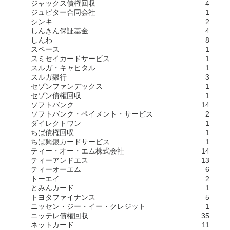
ジャックス債権回収
4
ジュピター合同会社
1
シンキ
2
しんきん保証基金
4
しんわ
8
スペース
1
スミセイカードサービス
1
スルガ・キャピタル
1
スルガ銀行
3
セゾンファンデックス
1
セゾン債権回収
1
ソフトバンク
14
ソフトバンク・ペイメント・サービス
2
ダイレクトワン
1
ちば債権回収
1
ちば興銀カードサービス
1
ティー・オー・エム株式会社
14
ティーアンドエス
13
ティーオーエム
6
トーエイ
2
とみんカード
1
トヨタファイナンス
5
ニッセン・ジー・イー・クレジット
1
ニッテレ債権回収
35
ネットカード
11