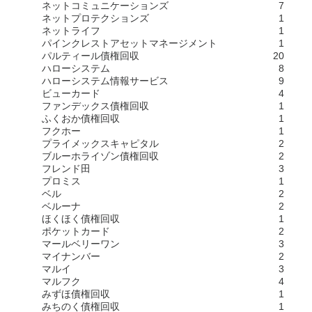
ネットコミュニケーションズ
7
ネットプロテクションズ
1
ネットライフ
1
パインクレストアセットマネージメント
1
パルティール債権回収
20
ハローシステム
8
ハローシステム情報サービス
9
ビューカード
4
ファンデックス債権回収
1
ふくおか債権回収
1
フクホー
1
プライメックスキャピタル
2
ブルーホライゾン債権回収
2
フレンド田
3
プロミス
1
ベル
2
ベルーナ
2
ほくほく債権回収
1
ポケットカード
2
マールベリーワン
3
マイナンバー
2
マルイ
3
マルフク
4
みずほ債権回収
1
みちのく債権回収
1