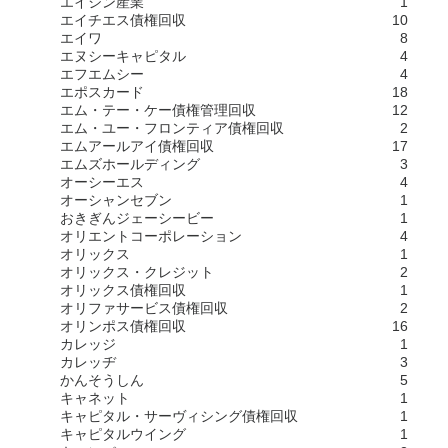
エイシン産業
1
エイチエス債権回収
10
エイワ
8
エヌシーキャピタル
4
エフエムシー
4
エポスカード
18
エム・テー・ケー債権管理回収
12
エム・ユー・フロンティア債権回収
2
エムアールアイ債権回収
17
エムズホールディング
3
オーシーエス
4
オーシャンセブン
1
おきぎんジェーシービー
1
オリエントコーポレーション
4
オリックス
1
オリックス・クレジット
2
オリックス債権回収
1
オリファサービス債権回収
2
オリンポス債権回収
16
カレッジ
1
カレッヂ
3
かんそうしん
5
キャネット
1
キャピタル・サーヴィシング債権回収
1
キャピタルウイング
1