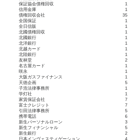
保証協会債権回収
1
信用金庫
1
債権回収会社
35
全国保証
1
全日信販
1
北國債権回収
1
北國銀行
1
北洋銀行
1
北越カード
1
北陸銀行
1
友林堂
2
名古屋カード
1
咲永
1
大阪ガスファイナンス
1
天徳企画
5
子浩法律事務所
1
学灯社
1
家賃保証会社
7
富士クレジット
7
引田法律事務所
5
携帯電話
6
新生パーソナルローン
3
新生フィナンシャル
5
新生銀行
2
日本インヴェスティゲーション
4