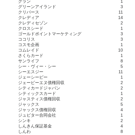
クラン
1
グリーンアイランド
3
クリバース
11
クレディア
14
クレディセゾン
2
クロスシード
1
ゴールドポイントマーケティング
3
ココリス
3
コスモ企画
1
コムレイド
10
さくらカード
1
サンライフ
8
シー・ヴィー・シー
5
シーエスジー
11
ジェーシービー
1
ジェーピーエヌ債権回収
2
シティカードジャパン
2
シティックスカード
1
ジャスティス債権回収
2
ジャックス
5
ジャックス債権回収
4
ジュピター合同会社
1
シンキ
2
しんきん保証基金
4
しんわ
8