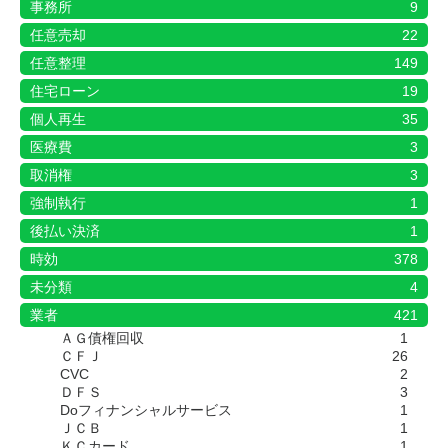
事務所
9
任意売却
22
任意整理
149
住宅ローン
19
個人再生
35
医療費
3
取消権
3
強制執行
1
後払い決済
1
時効
378
未分類
4
業者
421
ＡＧ債権回収
1
ＣＦＪ
26
CVC
2
ＤＦＳ
3
Doフィナンシャルサービス
1
ＪＣＢ
1
ＫＣカード
1