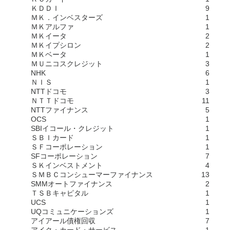
ＫＤＤＩ
9
ＭＫ．インベスターズ
1
ＭＫアルファ
1
ＭＫイータ
2
ＭＫイプシロン
2
ＭＫベータ
1
ＭＵニコスクレジット
3
NHK
6
ＮＩＳ
1
NTTドコモ
3
ＮＴＴドコモ
11
NTTファイナンス
5
OCS
1
SBIイコール・クレジット
1
ＳＢＩカード
1
ＳＦコーポレーション
1
SFコーポレーション
7
ＳＫインベストメント
4
ＳＭＢＣコンシューマーファイナンス
13
SMMオートファイナンス
2
ＴＳＢキャピタル
1
UCS
1
UQコミュニケーションズ
1
アイアール債権回収
7