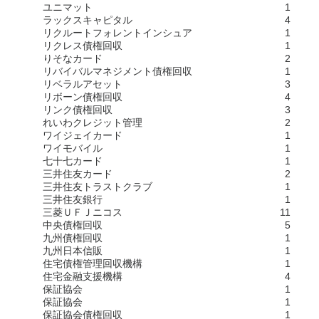
ユニマット
1
ラックスキャピタル
4
リクルートフォレントインシュア
1
リクレス債権回収
1
りそなカード
2
リバイバルマネジメント債権回収
1
リベラルアセット
3
リボーン債権回収
4
リンク債権回収
3
れいわクレジット管理
2
ワイジェイカード
1
ワイモバイル
1
七十七カード
1
三井住友カード
2
三井住友トラストクラブ
1
三井住友銀行
1
三菱ＵＦＪニコス
11
中央債権回収
5
九州債権回収
1
九州日本信販
1
住宅債権管理回収機構
1
住宅金融支援機構
4
保証協会
1
保証協会
1
保証協会債権回収
1