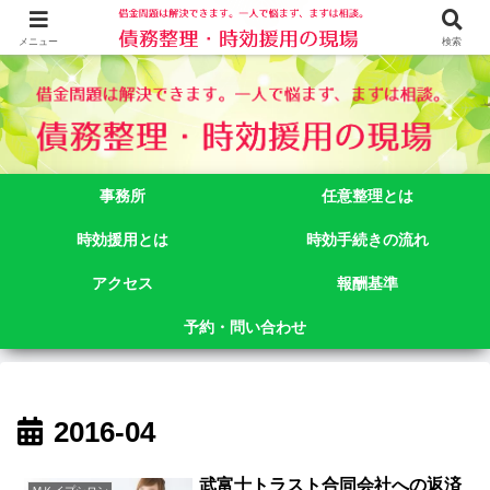
借金問題でお悩みなら司法書士法人御苑総合事務所にご相談下さい。 東京都
新宿区新宿二丁目５番１号アルテビル新宿４階 TEL:03-3356-3750
メニュー
検索
事務所
任意整理とは
時効援用とは
時効手続きの流れ
アクセス
報酬基準
予約・問い合わせ
2016-04
武富士トラスト合同会社への返済