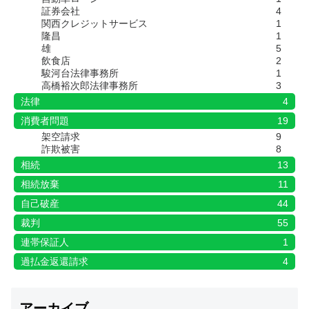
証券会社
4
関西クレジットサービス
1
隆昌
1
雄
5
飲食店
2
駿河台法律事務所
1
高橋裕次郎法律事務所
3
法律
4
消費者問題
19
架空請求
9
詐欺被害
8
相続
13
相続放棄
11
自己破産
44
裁判
55
連帯保証人
1
過払金返還請求
4
アーカイブ