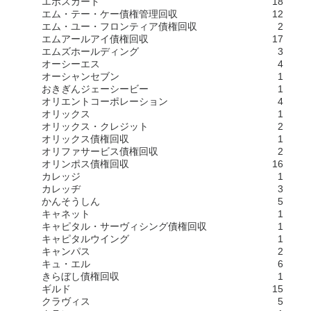
エポスカード
18
エム・テー・ケー債権管理回収
12
エム・ユー・フロンティア債権回収
2
エムアールアイ債権回収
17
エムズホールディング
3
オーシーエス
4
オーシャンセブン
1
おきぎんジェーシービー
1
オリエントコーポレーション
4
オリックス
1
オリックス・クレジット
2
オリックス債権回収
1
オリファサービス債権回収
2
オリンポス債権回収
16
カレッジ
1
カレッヂ
3
かんそうしん
5
キャネット
1
キャピタル・サーヴィシング債権回収
1
キャピタルウイング
1
キャンパス
2
キュ・エル
6
きらぼし債権回収
1
ギルド
15
クラヴィス
5