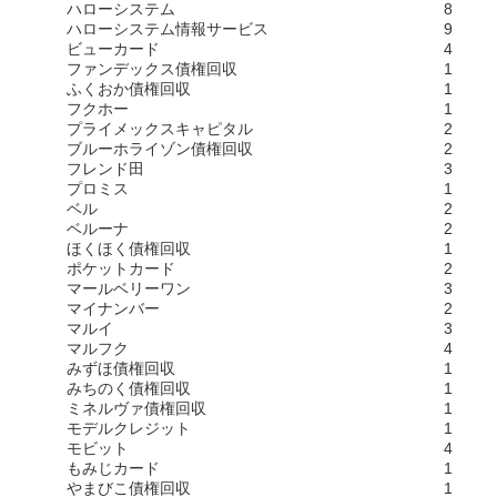
ハローシステム
8
ハローシステム情報サービス
9
ビューカード
4
ファンデックス債権回収
1
ふくおか債権回収
1
フクホー
1
プライメックスキャピタル
2
ブルーホライゾン債権回収
2
フレンド田
3
プロミス
1
ベル
2
ベルーナ
2
ほくほく債権回収
1
ポケットカード
2
マールベリーワン
3
マイナンバー
2
マルイ
3
マルフク
4
みずほ債権回収
1
みちのく債権回収
1
ミネルヴァ債権回収
1
モデルクレジット
1
モビット
4
もみじカード
1
やまびこ債権回収
1