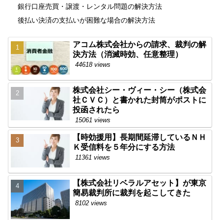
銀行口座売買・譲渡・レンタル問題の解決方法
後払い決済の支払いが困難な場合の解決方法
アコム株式会社からの請求、裁判の解
決方法（消滅時効、任意整理）
44618 views
株式会社シー・ヴィー・シー（株式会
社ＣＶＣ）と書かれた封筒がポストに
投函されたら
15061 views
【時効援用】長期間延滞しているＮＨ
Ｋ受信料を５年分にする方法
11361 views
【株式会社リベラルアセット】が東京
簡易裁判所に裁判を起こしてきた
8102 views