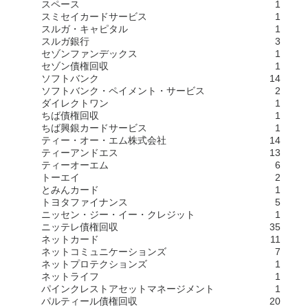
スペース
1
スミセイカードサービス
1
スルガ・キャピタル
1
スルガ銀行
3
セゾンファンデックス
1
セゾン債権回収
1
ソフトバンク
14
ソフトバンク・ペイメント・サービス
2
ダイレクトワン
1
ちば債権回収
1
ちば興銀カードサービス
1
ティー・オー・エム株式会社
14
ティーアンドエス
13
ティーオーエム
6
トーエイ
2
とみんカード
1
トヨタファイナンス
5
ニッセン・ジー・イー・クレジット
1
ニッテレ債権回収
35
ネットカード
11
ネットコミュニケーションズ
7
ネットプロテクションズ
1
ネットライフ
1
パインクレストアセットマネージメント
1
パルティール債権回収
20