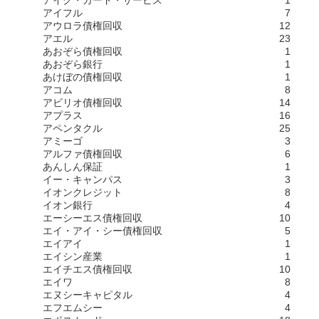
アイク・カード・サービス
1
アイフル
7
アウロラ債権回収
12
アエル
23
あおぞら債権回収
1
あおぞら銀行
1
あけぼの債権回収
1
アコム
8
アビリオ債権回収
14
アプラス
16
アペンタクル
25
アミーゴ
3
アルファ債権回収
6
あんしん保証
1
イー・キャンパス
3
イオンクレジット
8
イオン銀行
4
エーシーエス債権回収
10
エイ・アイ・シー債権回収
5
エイアイ
1
エイシン産業
1
エイチエス債権回収
10
エイワ
8
エヌシーキャピタル
4
エフエムシー
4