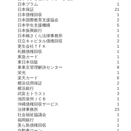
日本プラム
1
日本保証
21
日本債権回収
1
日本国際教育支援協会
2
日本学生支援機構
5
日本振興銀行
1
日本橋さくら法律事務所
1
日立キャピタル債権回収
2
更生会社ＴＦＫ
1
札幌債権回収
1
東急カード
1
東日本信販
1
東東京管理解決センター
8
栄光
1
楽天カード
6
横浜信用保証
2
横浜銀行
1
武富士トラスト
3
池田泉州ＪＣＢ
1
沖縄債権回収サービス
1
法律事務所
23
社会福祉協議会
1
福岡銀行
1
美ら島債権回収
1
自動車ローン
1