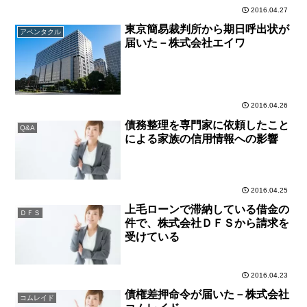
2016.04.27
東京簡易裁判所から期日呼出状が
アペンタクル
届いた－株式会社エイワ
2016.04.26
債務整理を専門家に依頼したこと
Q&A
による家族の信用情報への影響
2016.04.25
上毛ローンで滞納している借金の
ＤＦＳ
件で、株式会社ＤＦＳから請求を
受けている
2016.04.23
債権差押命令が届いた－株式会社
コムレイド