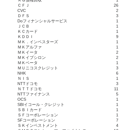
ＡＧ債権回収
1
ＣＦＪ
26
CVC
2
ＤＦＳ
3
Doフィナンシャルサービス
1
ＪＣＢ
1
ＫＣカード
1
ＫＤＤＩ
9
ＭＫ．インベスターズ
1
ＭＫアルファ
1
ＭＫイータ
2
ＭＫイプシロン
2
ＭＫベータ
1
ＭＵニコスクレジット
3
NHK
6
ＮＩＳ
1
NTTドコモ
3
ＮＴＴドコモ
11
NTTファイナンス
5
OCS
1
SBIイコール・クレジット
1
ＳＢＩカード
1
ＳＦコーポレーション
1
SFコーポレーション
7
ＳＫインベストメント
4