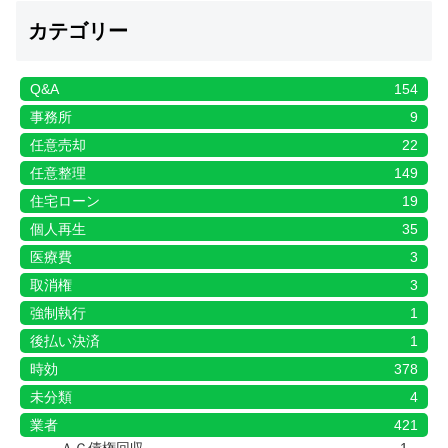
カテゴリー
Q&A
154
事務所
9
任意売却
22
任意整理
149
住宅ローン
19
個人再生
35
医療費
3
取消権
3
強制執行
1
後払い決済
1
時効
378
未分類
4
業者
421