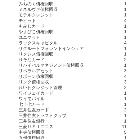
みちのく債権回収
1
ミネルヴァ債権回収
1
モデルクレジット
1
モビット
4
もみじカード
1
やまびこ債権回収
1
ユニマット
1
ラックスキャピタル
4
リクルートフォレントインシュア
1
リクレス債権回収
1
りそなカード
2
リバイバルマネジメント債権回収
1
リベラルアセット
3
リボーン債権回収
4
リンク債権回収
3
れいわクレジット管理
2
ワイジェイカード
1
ワイモバイル
1
七十七カード
1
三井住友カード
2
三井住友トラストクラブ
1
三井住友銀行
1
三菱ＵＦＪニコス
11
中央債権回収
5
九州債権回収
1