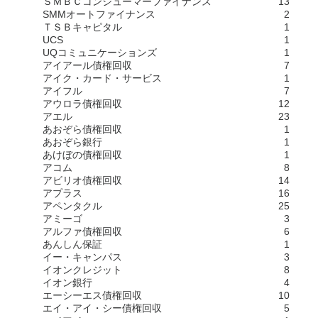
ＳＭＢＣコンシューマーファイナンス
13
SMMオートファイナンス
2
ＴＳＢキャピタル
1
UCS
1
UQコミュニケーションズ
1
アイアール債権回収
7
アイク・カード・サービス
1
アイフル
7
アウロラ債権回収
12
アエル
23
あおぞら債権回収
1
あおぞら銀行
1
あけぼの債権回収
1
アコム
8
アビリオ債権回収
14
アプラス
16
アペンタクル
25
アミーゴ
3
アルファ債権回収
6
あんしん保証
1
イー・キャンパス
3
イオンクレジット
8
イオン銀行
4
エーシーエス債権回収
10
エイ・アイ・シー債権回収
5