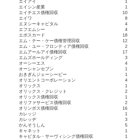
エイアイ
1
エイシン産業
1
エイチエス債権回収
10
エイワ
8
エヌシーキャピタル
4
エフエムシー
4
エポスカード
18
エム・テー・ケー債権管理回収
12
エム・ユー・フロンティア債権回収
2
エムアールアイ債権回収
17
エムズホールディング
3
オーシーエス
4
オーシャンセブン
1
おきぎんジェーシービー
1
オリエントコーポレーション
4
オリックス
1
オリックス・クレジット
2
オリックス債権回収
1
オリファサービス債権回収
2
オリンポス債権回収
16
カレッジ
1
カレッヂ
3
かんそうしん
5
キャネット
1
キャピタル・サーヴィシング債権回収
1