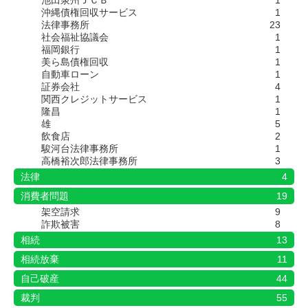
池田泉州ＪＣＢ
1
沖縄債権回収サービス
1
法律事務所
23
社会福祉協議会
1
福岡銀行
1
美ら島債権回収
1
自動車ローン
1
証券会社
4
関西クレジットサービス
1
隆昌
1
雄
5
飲食店
2
駿河台法律事務所
1
高橋裕次郎法律事務所
3
法律
4
消費者問題
19
架空請求
9
詐欺被害
8
相続
13
相続放棄
11
自己破産
44
裁判
55