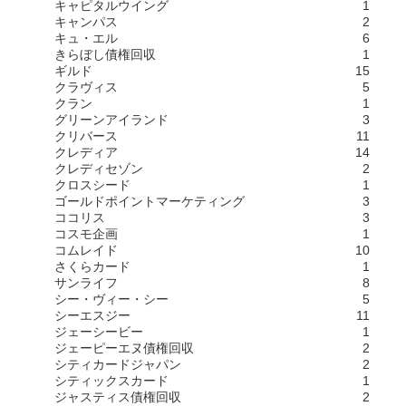
キャピタルウイング
1
キャンパス
2
キュ・エル
6
きらぼし債権回収
1
ギルド
15
クラヴィス
5
クラン
1
グリーンアイランド
3
クリバース
11
クレディア
14
クレディセゾン
2
クロスシード
1
ゴールドポイントマーケティング
3
ココリス
3
コスモ企画
1
コムレイド
10
さくらカード
1
サンライフ
8
シー・ヴィー・シー
5
シーエスジー
11
ジェーシービー
1
ジェーピーエヌ債権回収
2
シティカードジャパン
2
シティックスカード
1
ジャスティス債権回収
2