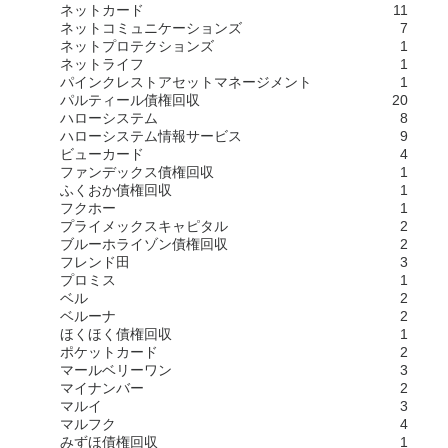
ネットカード
11
ネットコミュニケーションズ
7
ネットプロテクションズ
1
ネットライフ
1
パインクレストアセットマネージメント
1
パルティール債権回収
20
ハローシステム
8
ハローシステム情報サービス
9
ビューカード
4
ファンデックス債権回収
1
ふくおか債権回収
1
フクホー
1
プライメックスキャピタル
2
ブルーホライゾン債権回収
2
フレンド田
3
プロミス
1
ベル
2
ベルーナ
2
ほくほく債権回収
1
ポケットカード
2
マールベリーワン
3
マイナンバー
2
マルイ
3
マルフク
4
みずほ債権回収
1