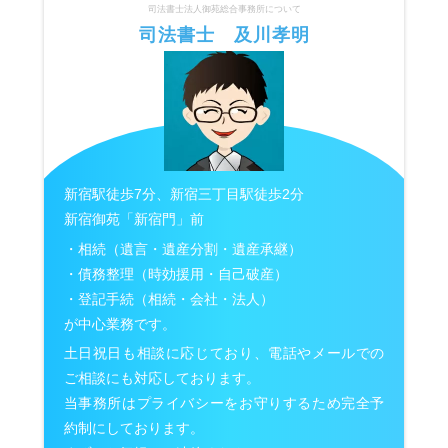
司法書士法人御苑総合事務所について
司法書士 及川孝明
新宿駅徒歩7分、新宿三丁目駅徒歩2分
新宿御苑「新宿門」前
・相続（遺言・遺産分割・遺産承継）
・債務整理（時効援用・自己破産）
・登記手続（相続・会社・法人）
が中心業務です。
土日祝日も相談に応じており、電話やメールでの
ご相談にも対応しております。
当事務所はプライバシーをお守りするため完全予
約制にしております。