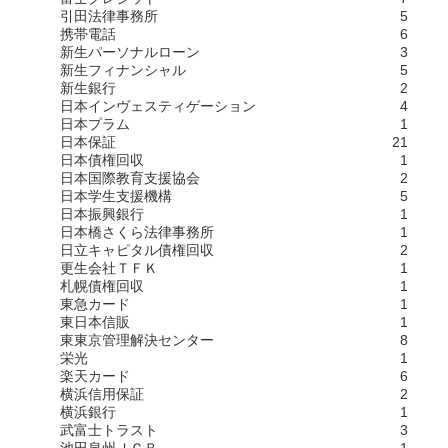
引田法律事務所
5
携帯電話
6
新生パーソナルローン
3
新生フィナンシャル
5
新生銀行
2
日本インヴェスティゲーション
4
日本プラム
1
日本保証
21
日本債権回収
1
日本国際教育支援協会
2
日本学生支援機構
5
日本振興銀行
1
日本橋さくら法律事務所
1
日立キャピタル債権回収
2
更生会社ＴＦＫ
1
札幌債権回収
1
東急カード
1
東日本信販
1
東東京管理解決センター
8
栄光
1
楽天カード
6
横浜信用保証
2
横浜銀行
1
武富士トラスト
3