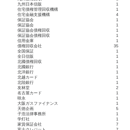
九州日本信販
1
住宅債権管理回収機構
1
住宅金融支援機構
4
保証協会
1
保証協会
1
保証協会債権回収
1
保証協会債権回収
1
信用金庫
1
債権回収会社
35
全国保証
1
全日信販
1
北國債権回収
1
北國銀行
1
北洋銀行
1
北越カード
1
北陸銀行
1
友林堂
2
名古屋カード
1
咲永
1
大阪ガスファイナンス
1
天徳企画
5
子浩法律事務所
1
学灯社
1
家賃保証会社
7
富士クレジット
7