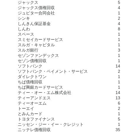
ジャックス
5
ジャックス債権回収
4
ジュピター合同会社
1
シンキ
2
しんきん保証基金
4
しんわ
8
スペース
1
スミセイカードサービス
1
スルガ・キャピタル
1
スルガ銀行
3
セゾンファンデックス
1
セゾン債権回収
1
ソフトバンク
14
ソフトバンク・ペイメント・サービス
2
ダイレクトワン
1
ちば債権回収
1
ちば興銀カードサービス
1
ティー・オー・エム株式会社
14
ティーアンドエス
13
ティーオーエム
6
トーエイ
2
とみんカード
1
トヨタファイナンス
5
ニッセン・ジー・イー・クレジット
1
ニッテレ債権回収
35