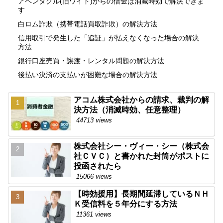
アペンタクル(旧ワイド)からの借金は消滅時効で解決できま
す
白ロム詐欺（携帯電話買取詐欺）の解決方法
信用取引で発生した「追証」が払えなくなった場合の解決
方法
銀行口座売買・譲渡・レンタル問題の解決方法
後払い決済の支払いが困難な場合の解決方法
アコム株式会社からの請求、裁判の解
決方法（消滅時効、任意整理）
44713 views
株式会社シー・ヴィー・シー（株式会
社ＣＶＣ）と書かれた封筒がポストに
投函されたら
15066 views
【時効援用】長期間延滞しているＮＨ
Ｋ受信料を５年分にする方法
11361 views