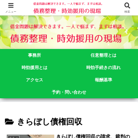
借金問題でお悩みなら司法書士法人御苑総合事務所にご相談下さい。 東京都
新宿区新宿二丁目５番１号アルテビル新宿４階 TEL:03-3356-3750
メニュー
検索
事務所
任意整理とは
時効援用とは
時効手続きの流れ
アクセス
報酬基準
予約・問い合わせ
きらぼし債権回収
きらぼし債権回収の請求、裁判の