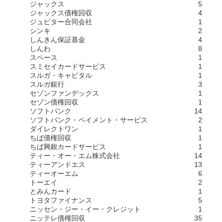
ジャックス
5
ジャックス債権回収
4
ジュピター合同会社
1
シンキ
2
しんきん保証基金
4
しんわ
8
スペース
1
スミセイカードサービス
1
スルガ・キャピタル
1
スルガ銀行
3
セゾンファンデックス
1
セゾン債権回収
1
ソフトバンク
14
ソフトバンク・ペイメント・サービス
2
ダイレクトワン
1
ちば債権回収
1
ちば興銀カードサービス
1
ティー・オー・エム株式会社
14
ティーアンドエス
13
ティーオーエム
6
トーエイ
2
とみんカード
1
トヨタファイナンス
5
ニッセン・ジー・イー・クレジット
1
ニッテレ債権回収
35