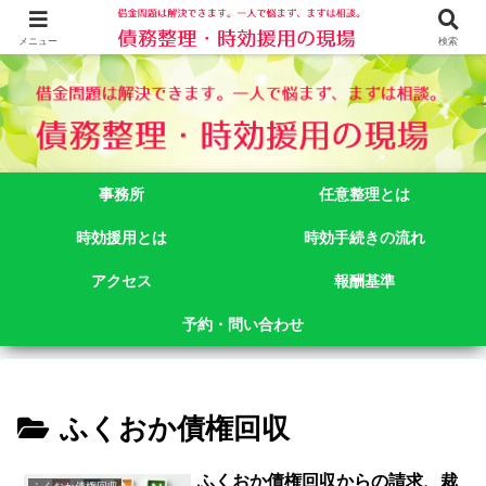
借金問題でお悩みなら司法書士法人御苑総合事務所にご相談下さい。 東京都
新宿区新宿二丁目５番１号アルテビル新宿４階 TEL:03-3356-3750
メニュー
検索
事務所
任意整理とは
時効援用とは
時効手続きの流れ
アクセス
報酬基準
予約・問い合わせ
ふくおか債権回収
ふくおか債権回収からの請求、裁