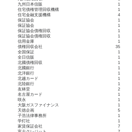
九州日本信販
1
住宅債権管理回収機構
1
住宅金融支援機構
4
保証協会
1
保証協会
1
保証協会債権回収
1
保証協会債権回収
1
信用金庫
1
債権回収会社
35
全国保証
1
全日信販
1
北國債権回収
1
北國銀行
1
北洋銀行
1
北越カード
1
北陸銀行
1
友林堂
2
名古屋カード
1
咲永
1
大阪ガスファイナンス
1
天徳企画
5
子浩法律事務所
1
学灯社
1
家賃保証会社
7
富士クレジット
7