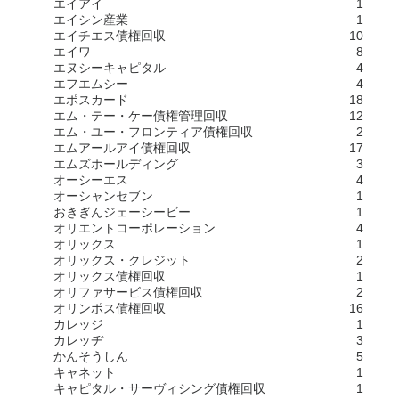
エイアイ
1
エイシン産業
1
エイチエス債権回収
10
エイワ
8
エヌシーキャピタル
4
エフエムシー
4
エポスカード
18
エム・テー・ケー債権管理回収
12
エム・ユー・フロンティア債権回収
2
エムアールアイ債権回収
17
エムズホールディング
3
オーシーエス
4
オーシャンセブン
1
おきぎんジェーシービー
1
オリエントコーポレーション
4
オリックス
1
オリックス・クレジット
2
オリックス債権回収
1
オリファサービス債権回収
2
オリンポス債権回収
16
カレッジ
1
カレッヂ
3
かんそうしん
5
キャネット
1
キャピタル・サーヴィシング債権回収
1