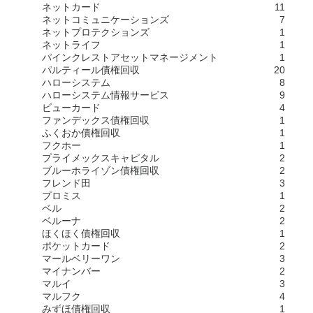
ネットカード
11
ネットコミュニケーションズ
7
ネットプロテクションズ
1
ネットライフ
1
パインクレストアセットマネージメント
1
パルティール債権回収
20
ハローシステム
8
ハローシステム情報サービス
9
ビューカード
4
ファンデックス債権回収
1
ふくおか債権回収
1
フクホー
1
プライメックスキャピタル
2
ブルーホライゾン債権回収
2
フレンド田
3
プロミス
1
ベル
2
ベルーナ
2
ほくほく債権回収
1
ポケットカード
2
マールベリーワン
3
マイナンバー
2
マルイ
3
マルフク
4
みずほ債権回収
1