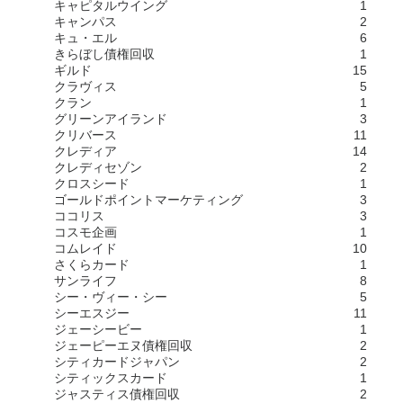
キャピタルウイング
1
キャンパス
2
キュ・エル
6
きらぼし債権回収
1
ギルド
15
クラヴィス
5
クラン
1
グリーンアイランド
3
クリバース
11
クレディア
14
クレディセゾン
2
クロスシード
1
ゴールドポイントマーケティング
3
ココリス
3
コスモ企画
1
コムレイド
10
さくらカード
1
サンライフ
8
シー・ヴィー・シー
5
シーエスジー
11
ジェーシービー
1
ジェーピーエヌ債権回収
2
シティカードジャパン
2
シティックスカード
1
ジャスティス債権回収
2