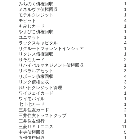
みちのく債権回収
1
ミネルヴァ債権回収
1
モデルクレジット
1
モビット
4
もみじカード
1
やまびこ債権回収
1
ユニマット
1
ラックスキャピタル
4
リクルートフォレントインシュア
1
リクレス債権回収
1
りそなカード
2
リバイバルマネジメント債権回収
1
リベラルアセット
3
リボーン債権回収
4
リンク債権回収
3
れいわクレジット管理
2
ワイジェイカード
1
ワイモバイル
1
七十七カード
1
三井住友カード
2
三井住友トラストクラブ
1
三井住友銀行
1
三菱ＵＦＪニコス
11
中央債権回収
5
九州債権回収
1