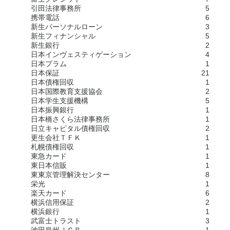
引田法律事務所
5
携帯電話
6
新生パーソナルローン
3
新生フィナンシャル
5
新生銀行
2
日本インヴェスティゲーション
4
日本プラム
1
日本保証
21
日本債権回収
1
日本国際教育支援協会
2
日本学生支援機構
5
日本振興銀行
1
日本橋さくら法律事務所
1
日立キャピタル債権回収
2
更生会社ＴＦＫ
1
札幌債権回収
1
東急カード
1
東日本信販
1
東東京管理解決センター
8
栄光
1
楽天カード
6
横浜信用保証
2
横浜銀行
1
武富士トラスト
3