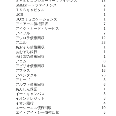
ＳＭＢＣコンシューマーファイナンス
13
SMMオートファイナンス
2
ＴＳＢキャピタル
1
UCS
1
UQコミュニケーションズ
1
アイアール債権回収
7
アイク・カード・サービス
1
アイフル
7
アウロラ債権回収
12
アエル
23
あおぞら債権回収
1
あおぞら銀行
1
あけぼの債権回収
1
アコム
8
アビリオ債権回収
14
アプラス
16
アペンタクル
25
アミーゴ
3
アルファ債権回収
6
あんしん保証
1
イー・キャンパス
3
イオンクレジット
8
イオン銀行
4
エーシーエス債権回収
10
エイ・アイ・シー債権回収
5