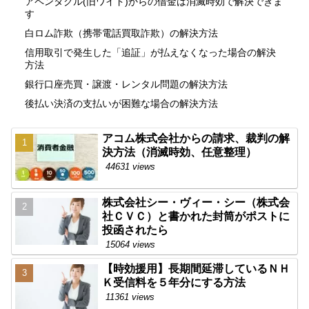
アペンタクル(旧ワイド)からの借金は消滅時効で解決できま
す
白ロム詐欺（携帯電話買取詐欺）の解決方法
信用取引で発生した「追証」が払えなくなった場合の解決
方法
銀行口座売買・譲渡・レンタル問題の解決方法
後払い決済の支払いが困難な場合の解決方法
アコム株式会社からの請求、裁判の解
決方法（消滅時効、任意整理）
44631 views
株式会社シー・ヴィー・シー（株式会
社ＣＶＣ）と書かれた封筒がポストに
投函されたら
15064 views
【時効援用】長期間延滞しているＮＨ
Ｋ受信料を５年分にする方法
11361 views