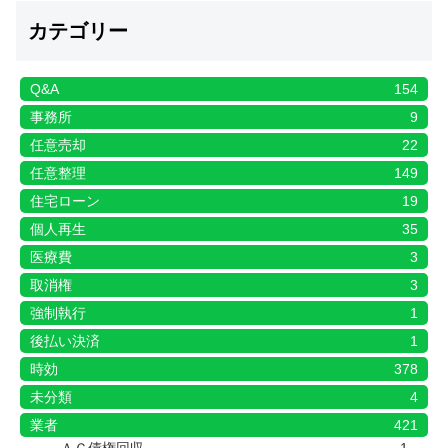
カテゴリー
Q&A
154
事務所
9
任意売却
22
任意整理
149
住宅ローン
19
個人再生
35
医療費
3
取消権
3
強制執行
1
後払い決済
1
時効
378
未分類
4
業者
421