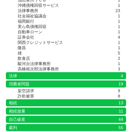
池田泉州ＪＣＢ
1
沖縄債権回収サービス
1
法律事務所
23
社会福祉協議会
1
福岡銀行
1
美ら島債権回収
1
自動車ローン
1
証券会社
4
関西クレジットサービス
1
隆昌
1
雄
5
飲食店
2
駿河台法律事務所
1
高橋裕次郎法律事務所
3
法律
4
消費者問題
19
架空請求
9
詐欺被害
8
相続
13
相続放棄
11
自己破産
44
裁判
55