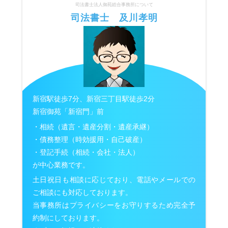
司法書士法人御苑総合事務所について
司法書士 及川孝明
新宿駅徒歩7分、新宿三丁目駅徒歩2分
新宿御苑「新宿門」前
・相続（遺言・遺産分割・遺産承継）
・債務整理（時効援用・自己破産）
・登記手続（相続・会社・法人）
が中心業務です。
土日祝日も相談に応じており、電話やメールでの
ご相談にも対応しております。
当事務所はプライバシーをお守りするため完全予
約制にしております。