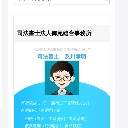
司法書士法人御苑総合事務所
司法書士法人御苑総合事務所について
司法書士 及川孝明
新宿駅徒歩7分、新宿三丁目駅徒歩2分
新宿御苑「新宿門」前
・相続（遺言・遺産分割・遺産承継）
・債務整理（時効援用・自己破産）