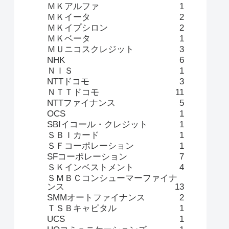
ＭＫアルファ
1
ＭＫイータ
2
ＭＫイプシロン
2
ＭＫベータ
1
ＭＵニコスクレジット
3
NHK
6
ＮＩＳ
1
NTTドコモ
3
ＮＴＴドコモ
11
NTTファイナンス
5
OCS
1
SBIイコール・クレジット
1
ＳＢＩカード
1
ＳＦコーポレーション
1
SFコーポレーション
7
ＳＫインベストメント
4
ＳＭＢＣコンシューマーファイナ
ンス
13
SMMオートファイナンス
2
ＴＳＢキャピタル
1
UCS
1