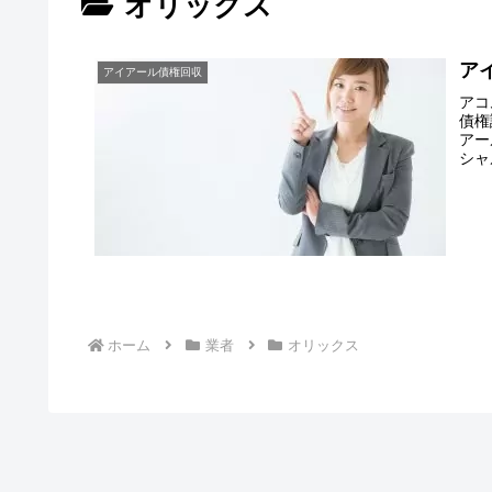
オリックス
ア
アイアール債権回収
アコ
債権
アー
シャ
ホーム
業者
オリックス