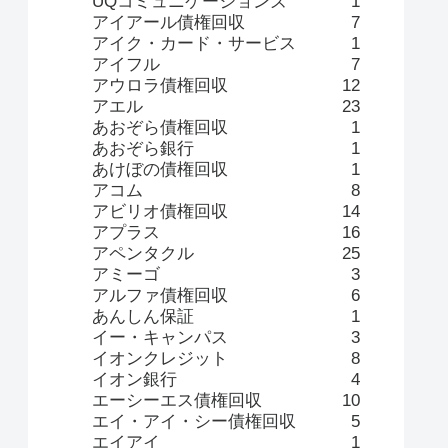
UQコミュニケーションズ
1
アイアール債権回収
7
アイク・カード・サービス
1
アイフル
7
アウロラ債権回収
12
アエル
23
あおぞら債権回収
1
あおぞら銀行
1
あけぼの債権回収
1
アコム
8
アビリオ債権回収
14
アプラス
16
アペンタクル
25
アミーゴ
3
アルファ債権回収
6
あんしん保証
1
イー・キャンパス
3
イオンクレジット
8
イオン銀行
4
エーシーエス債権回収
10
エイ・アイ・シー債権回収
5
エイアイ
1