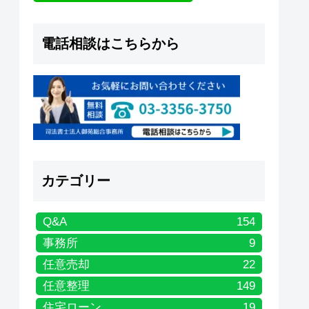
電話相談はこちらから
カテゴリー
Q&A
154
事務所
9
任意売却
22
任意整理
149
住宅ローン
19