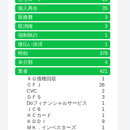
個人再生
35
医療費
3
取消権
3
強制執行
1
後払い決済
1
時効
378
未分類
4
業者
421
ＡＧ債権回収
1
ＣＦＪ
26
CVC
2
ＤＦＳ
3
Doフィナンシャルサービス
1
ＪＣＢ
1
ＫＣカード
1
ＫＤＤＩ
9
ＭＫ．インベスターズ
1