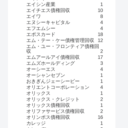
エイシン産業
1
エイチエス債権回収
10
エイワ
8
エヌシーキャピタル
4
エフエムシー
4
エポスカード
18
エム・テー・ケー債権管理回収
12
エム・ユー・フロンティア債権回
収
2
エムアールアイ債権回収
17
エムズホールディング
3
オーシーエス
4
オーシャンセブン
1
おきぎんジェーシービー
1
オリエントコーポレーション
4
オリックス
1
オリックス・クレジット
2
オリックス債権回収
1
オリファサービス債権回収
2
オリンポス債権回収
16
カレッジ
1