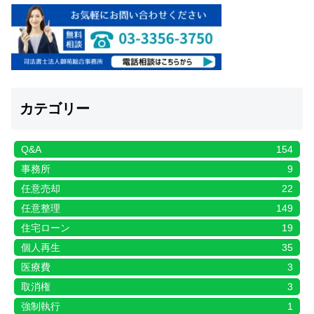
カテゴリー
Q&A
154
事務所
9
任意売却
22
任意整理
149
住宅ローン
19
個人再生
35
医療費
3
取消権
3
強制執行
1