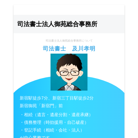
司法書士法人御苑総合事務所
司法書士法人御苑総合事務所について
司法書士 及川孝明
新宿駅徒歩7分、新宿三丁目駅徒歩2分
新宿御苑「新宿門」前
・相続（遺言・遺産分割・遺産承継）
・債務整理（時効援用・自己破産）
・登記手続（相続・会社・法人）
が中心業務です。