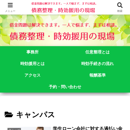
借金問題でお悩みなら司法書士法人御苑総合事務所にご相談下さい。 東京都
新宿区新宿二丁目５番１号アルテビル新宿４階 TEL:03-3356-3750
メニュー
検索
事務所
任意整理とは
時効援用とは
時効手続きの流れ
アクセス
報酬基準
予約・問い合わせ
キャンパス
学生ローン会社に対する過払い金