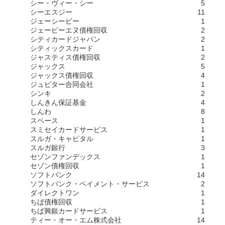
シー・ヴィー・シー
5
シーエスジー
11
ジェーシービー
1
ジェーピーエヌ債権回収
2
シティカードジャパン
2
シティックスカード
1
ジャスティス債権回収
2
ジャックス
5
ジャックス債権回収
4
ジュピター合同会社
1
シンキ
2
しんきん保証基金
4
しんわ
8
スペース
1
スミセイカードサービス
1
スルガ・キャピタル
1
スルガ銀行
3
セゾンファンデックス
1
セゾン債権回収
1
ソフトバンク
14
ソフトバンク・ペイメント・サービス
2
ダイレクトワン
1
ちば債権回収
1
ちば興銀カードサービス
1
ティー・オー・エム株式会社
14