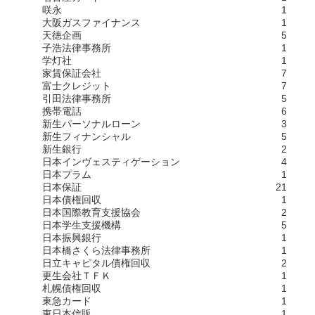
咲永
1
大阪ガスファイナンス
1
天徳企画
5
子浩法律事務所
1
学灯社
1
家賃保証会社
7
富士クレジット
7
引田法律事務所
5
携帯電話
6
新生パーソナルローン
3
新生フィナンシャル
5
新生銀行
2
日本インヴェスティゲーション
4
日本プラム
1
日本保証
21
日本債権回収
1
日本国際教育支援協会
2
日本学生支援機構
5
日本振興銀行
1
日本橋さくら法律事務所
1
日立キャピタル債権回収
2
更生会社ＴＦＫ
1
札幌債権回収
1
東急カード
1
東日本信販
1