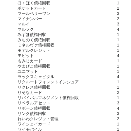
ほくほく債権回収
1
ポケットカード
2
マールベリーワン
3
マイナンバー
2
マルイ
3
マルフク
4
みずほ債権回収
1
みちのく債権回収
1
ミネルヴァ債権回収
1
モデルクレジット
1
モビット
4
もみじカード
1
やまびこ債権回収
1
ユニマット
1
ラックスキャピタル
4
リクルートフォレントインシュア
1
リクレス債権回収
1
りそなカード
2
リバイバルマネジメント債権回収
1
リベラルアセット
3
リボーン債権回収
4
リンク債権回収
3
れいわクレジット管理
2
ワイジェイカード
1
ワイモバイル
1