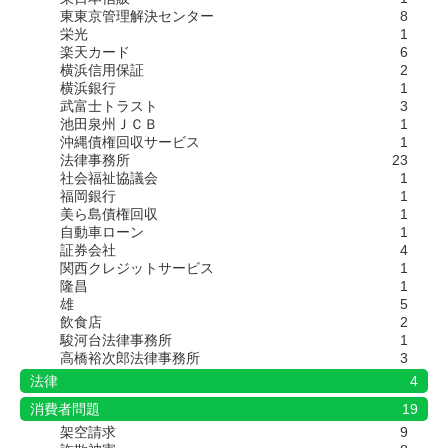
東東京管理解決センター
8
栄光
1
楽天カード
6
横浜信用保証
2
横浜銀行
1
武富士トラスト
3
池田泉州ＪＣＢ
1
沖縄債権回収サービス
1
法律事務所
23
社会福祉協議会
1
福岡銀行
1
美ら島債権回収
1
自動車ローン
1
証券会社
4
関西クレジットサービス
1
隆昌
1
雄
5
飲食店
2
駿河台法律事務所
1
高橋裕次郎法律事務所
3
法律
4
消費者問題
19
架空請求
9