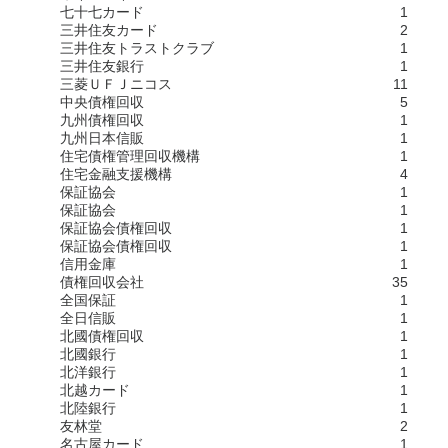
七十七カード
1
三井住友カード
2
三井住友トラストクラブ
1
三井住友銀行
1
三菱ＵＦＪニコス
11
中央債権回収
5
九州債権回収
1
九州日本信販
1
住宅債権管理回収機構
1
住宅金融支援機構
4
保証協会
1
保証協会
1
保証協会債権回収
1
保証協会債権回収
1
信用金庫
1
債権回収会社
35
全国保証
1
全日信販
1
北國債権回収
1
北國銀行
1
北洋銀行
1
北越カード
1
北陸銀行
1
友林堂
2
名古屋カード
1