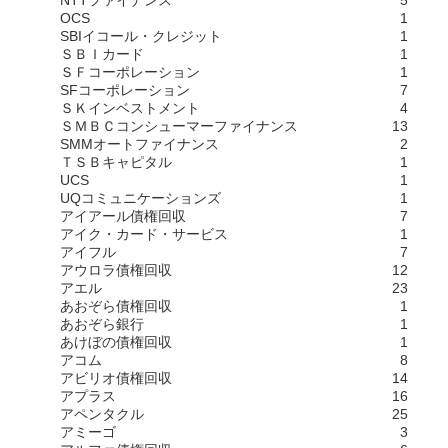
OCS
1
SBIイコール・クレジット
1
ＳＢＩカード
1
ＳＦコーポレーション
1
SFコーポレーション
7
ＳＫインベストメント
4
ＳＭＢＣコンシューマーファイナンス
13
SMMオートファイナンス
2
ＴＳＢキャピタル
1
UCS
1
UQコミュニケーションズ
1
アイアール債権回収
7
アイク・カード・サービス
1
アイフル
7
アウロラ債権回収
12
アエル
23
あおぞら債権回収
1
あおぞら銀行
1
あけぼの債権回収
1
アコム
8
アビリオ債権回収
14
アプラス
16
アペンタクル
25
アミーゴ
3