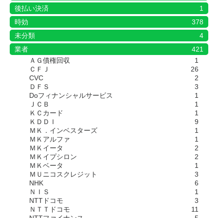
後払い決済
1
時効
378
未分類
4
業者
421
ＡＧ債権回収
1
ＣＦＪ
26
CVC
2
ＤＦＳ
3
Doフィナンシャルサービス
1
ＪＣＢ
1
ＫＣカード
1
ＫＤＤＩ
9
ＭＫ．インベスターズ
1
ＭＫアルファ
1
ＭＫイータ
2
ＭＫイプシロン
2
ＭＫベータ
1
ＭＵニコスクレジット
3
NHK
6
ＮＩＳ
1
NTTドコモ
3
ＮＴＴドコモ
11
NTTファイナンス
5