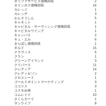
オリファサービス債権回収
2
オリンポス債権回収
16
カレッジ
1
カレッヂ
3
かんそうしん
5
キャネット
1
キャピタル・サーヴィシング債権回収
1
キャピタルウイング
1
キャンパス
2
キュ・エル
6
きらぼし債権回収
1
ギルド
15
クラヴィス
5
クラン
1
グリーンアイランド
3
クリバース
11
クレディア
14
クレディセゾン
2
クロスシード
1
ゴールドポイントマーケティング
3
ココリス
3
コスモ企画
1
コムレイド
10
さくらカード
1
サンライフ
8