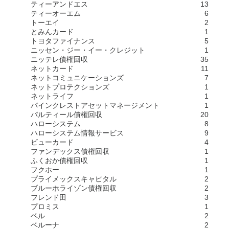
ティーアンドエス
13
ティーオーエム
6
トーエイ
2
とみんカード
1
トヨタファイナンス
5
ニッセン・ジー・イー・クレジット
1
ニッテレ債権回収
35
ネットカード
11
ネットコミュニケーションズ
7
ネットプロテクションズ
1
ネットライフ
1
パインクレストアセットマネージメント
1
パルティール債権回収
20
ハローシステム
8
ハローシステム情報サービス
9
ビューカード
4
ファンデックス債権回収
1
ふくおか債権回収
1
フクホー
1
プライメックスキャピタル
2
ブルーホライゾン債権回収
2
フレンド田
3
プロミス
1
ベル
2
ベルーナ
2