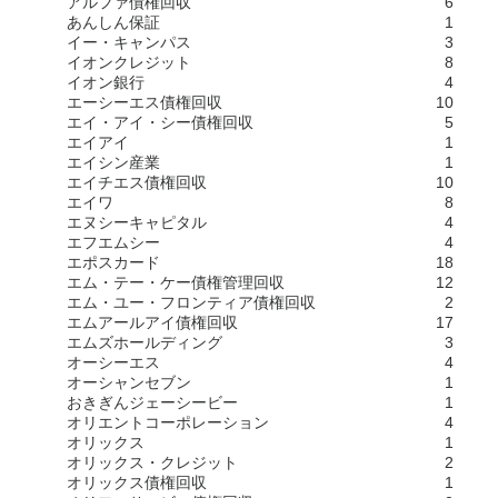
アルファ債権回収
6
あんしん保証
1
イー・キャンパス
3
イオンクレジット
8
イオン銀行
4
エーシーエス債権回収
10
エイ・アイ・シー債権回収
5
エイアイ
1
エイシン産業
1
エイチエス債権回収
10
エイワ
8
エヌシーキャピタル
4
エフエムシー
4
エポスカード
18
エム・テー・ケー債権管理回収
12
エム・ユー・フロンティア債権回収
2
エムアールアイ債権回収
17
エムズホールディング
3
オーシーエス
4
オーシャンセブン
1
おきぎんジェーシービー
1
オリエントコーポレーション
4
オリックス
1
オリックス・クレジット
2
オリックス債権回収
1