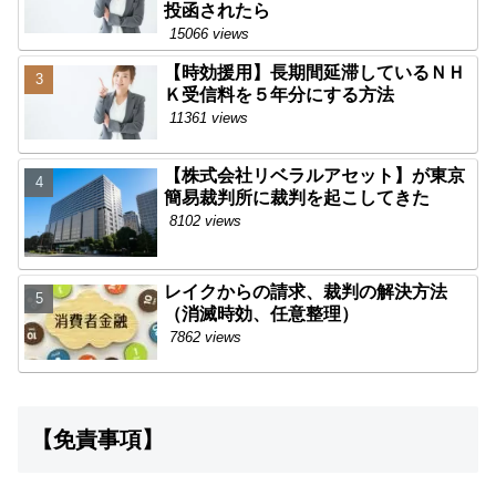
投函されたら
15066 views
【時効援用】長期間延滞しているＮＨ
Ｋ受信料を５年分にする方法
11361 views
【株式会社リベラルアセット】が東京
簡易裁判所に裁判を起こしてきた
8102 views
レイクからの請求、裁判の解決方法
（消滅時効、任意整理）
7862 views
【免責事項】