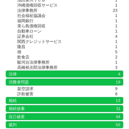
池田泉州ＪＣＢ
1
沖縄債権回収サービス
1
法律事務所
23
社会福祉協議会
1
福岡銀行
1
美ら島債権回収
1
自動車ローン
1
証券会社
4
関西クレジットサービス
1
隆昌
1
雄
5
飲食店
2
駿河台法律事務所
1
高橋裕次郎法律事務所
3
法律
4
消費者問題
19
架空請求
9
詐欺被害
8
相続
13
相続放棄
11
自己破産
44
裁判
55