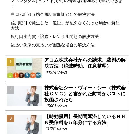
アペンタクル(旧ワイド)からの借金は消滅時効で解決できま
す
白ロム詐欺（携帯電話買取詐欺）の解決方法
信用取引で発生した「追証」が払えなくなった場合の解決
方法
銀行口座売買・譲渡・レンタル問題の解決方法
後払い決済の支払いが困難な場合の解決方法
アコム株式会社からの請求、裁判の解
決方法（消滅時効、任意整理）
44574 views
株式会社シー・ヴィー・シー（株式会
社ＣＶＣ）と書かれた封筒がポストに
投函されたら
15061 views
【時効援用】長期間延滞しているＮＨ
Ｋ受信料を５年分にする方法
11361 views