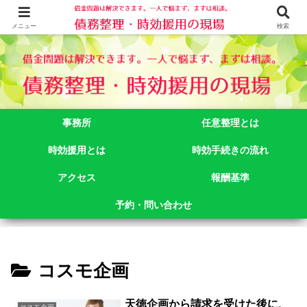
借金問題でお悩みなら司法書士法人御苑総合事務所にご相談下さい。 東京都
新宿区新宿二丁目５番１号アルテビル新宿４階 TEL:03-3356-3750
メニュー
検索
事務所
任意整理とは
時効援用とは
時効手続きの流れ
アクセス
報酬基準
予約・問い合わせ
コスモ企画
天徳企画から請求を受けた後に、