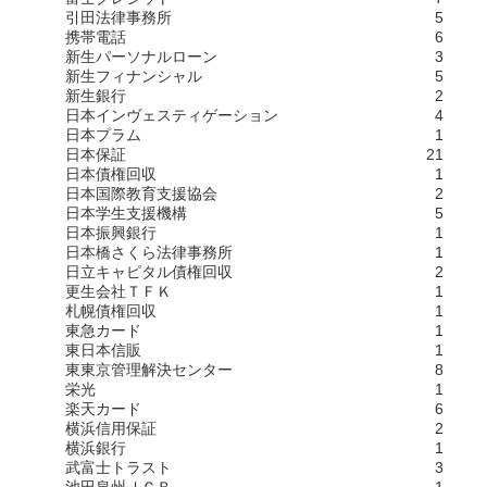
引田法律事務所
5
携帯電話
6
新生パーソナルローン
3
新生フィナンシャル
5
新生銀行
2
日本インヴェスティゲーション
4
日本プラム
1
日本保証
21
日本債権回収
1
日本国際教育支援協会
2
日本学生支援機構
5
日本振興銀行
1
日本橋さくら法律事務所
1
日立キャピタル債権回収
2
更生会社ＴＦＫ
1
札幌債権回収
1
東急カード
1
東日本信販
1
東東京管理解決センター
8
栄光
1
楽天カード
6
横浜信用保証
2
横浜銀行
1
武富士トラスト
3