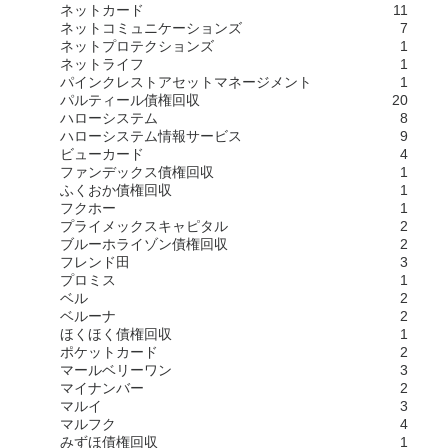
ネットカード
11
ネットコミュニケーションズ
7
ネットプロテクションズ
1
ネットライフ
1
パインクレストアセットマネージメント
1
パルティール債権回収
20
ハローシステム
8
ハローシステム情報サービス
9
ビューカード
4
ファンデックス債権回収
1
ふくおか債権回収
1
フクホー
1
プライメックスキャピタル
2
ブルーホライゾン債権回収
2
フレンド田
3
プロミス
1
ベル
2
ベルーナ
2
ほくほく債権回収
1
ポケットカード
2
マールベリーワン
3
マイナンバー
2
マルイ
3
マルフク
4
みずほ債権回収
1