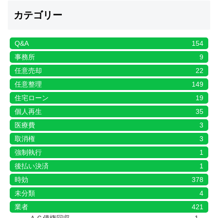
カテゴリー
Q&A
154
事務所
9
任意売却
22
任意整理
149
住宅ローン
19
個人再生
35
医療費
3
取消権
3
強制執行
1
後払い決済
1
時効
378
未分類
4
業者
421