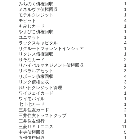
みちのく債権回収
1
ミネルヴァ債権回収
1
モデルクレジット
1
モビット
4
もみじカード
1
やまびこ債権回収
1
ユニマット
1
ラックスキャピタル
4
リクルートフォレントインシュア
1
リクレス債権回収
1
りそなカード
2
リバイバルマネジメント債権回収
1
リベラルアセット
3
リボーン債権回収
4
リンク債権回収
3
れいわクレジット管理
2
ワイジェイカード
1
ワイモバイル
1
七十七カード
1
三井住友カード
2
三井住友トラストクラブ
1
三井住友銀行
1
三菱ＵＦＪニコス
11
中央債権回収
5
九州債権回収
1