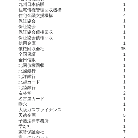
九州日本信販
1
住宅債権管理回収機構
1
住宅金融支援機構
4
保証協会
1
保証協会
1
保証協会債権回収
1
保証協会債権回収
1
信用金庫
1
債権回収会社
35
全国保証
1
全日信販
1
北國債権回収
1
北國銀行
1
北洋銀行
1
北越カード
1
北陸銀行
1
友林堂
2
名古屋カード
1
咲永
1
大阪ガスファイナンス
1
天徳企画
5
子浩法律事務所
1
学灯社
1
家賃保証会社
7
富士クレジット
7