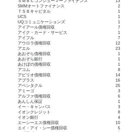
ＳＭＢＣコンシューマーファイナンス
13
SMMオートファイナンス
2
ＴＳＢキャピタル
1
UCS
1
UQコミュニケーションズ
1
アイアール債権回収
7
アイク・カード・サービス
1
アイフル
7
アウロラ債権回収
12
アエル
23
あおぞら債権回収
1
あおぞら銀行
1
あけぼの債権回収
1
アコム
8
アビリオ債権回収
14
アプラス
16
アペンタクル
25
アミーゴ
3
アルファ債権回収
6
あんしん保証
1
イー・キャンパス
3
イオンクレジット
8
イオン銀行
4
エーシーエス債権回収
10
エイ・アイ・シー債権回収
5