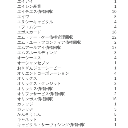
エイアイ
1
エイシン産業
1
エイチエス債権回収
10
エイワ
8
エヌシーキャピタル
4
エフエムシー
4
エポスカード
18
エム・テー・ケー債権管理回収
12
エム・ユー・フロンティア債権回収
2
エムアールアイ債権回収
17
エムズホールディング
3
オーシーエス
4
オーシャンセブン
1
おきぎんジェーシービー
1
オリエントコーポレーション
4
オリックス
1
オリックス・クレジット
2
オリックス債権回収
1
オリファサービス債権回収
2
オリンポス債権回収
16
カレッジ
1
カレッヂ
3
かんそうしん
5
キャネット
1
キャピタル・サーヴィシング債権回収
1