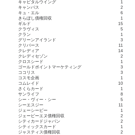
キャピタルウイング
1
キャンパス
2
キュ・エル
6
きらぼし債権回収
1
ギルド
15
クラヴィス
5
クラン
1
グリーンアイランド
3
クリバース
11
クレディア
14
クレディセゾン
2
クロスシード
1
ゴールドポイントマーケティング
3
ココリス
3
コスモ企画
1
コムレイド
10
さくらカード
1
サンライフ
8
シー・ヴィー・シー
5
シーエスジー
11
ジェーシービー
1
ジェーピーエヌ債権回収
2
シティカードジャパン
2
シティックスカード
1
ジャスティス債権回収
2