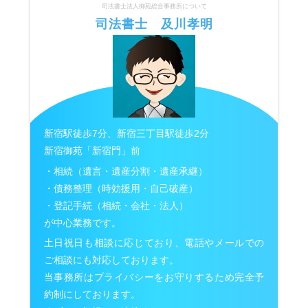
司法書士法人御苑総合事務所について
司法書士 及川孝明
新宿駅徒歩7分、新宿三丁目駅徒歩2分
新宿御苑「新宿門」前
・相続（遺言・遺産分割・遺産承継）
・債務整理（時効援用・自己破産）
・登記手続（相続・会社・法人）
が中心業務です。
土日祝日も相談に応じており、電話やメールでの
ご相談にも対応しております。
当事務所はプライバシーをお守りするため完全予
約制にしております。