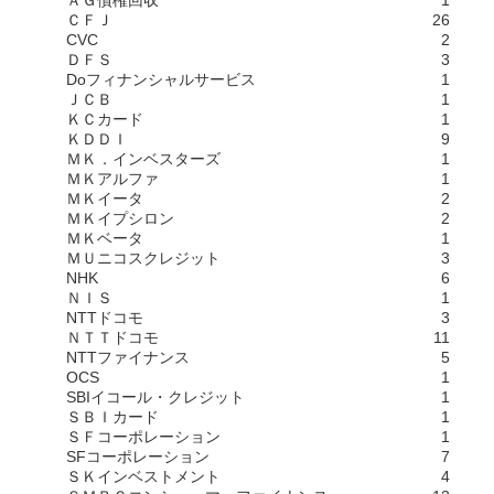
ＡＧ債権回収
1
ＣＦＪ
26
CVC
2
ＤＦＳ
3
Doフィナンシャルサービス
1
ＪＣＢ
1
ＫＣカード
1
ＫＤＤＩ
9
ＭＫ．インベスターズ
1
ＭＫアルファ
1
ＭＫイータ
2
ＭＫイプシロン
2
ＭＫベータ
1
ＭＵニコスクレジット
3
NHK
6
ＮＩＳ
1
NTTドコモ
3
ＮＴＴドコモ
11
NTTファイナンス
5
OCS
1
SBIイコール・クレジット
1
ＳＢＩカード
1
ＳＦコーポレーション
1
SFコーポレーション
7
ＳＫインベストメント
4