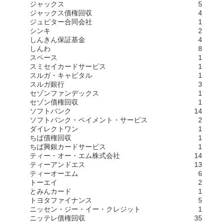
ジャックス
5
ジャックス債権回収
4
ジュピター合同会社
1
シンキ
2
しんきん保証基金
4
しんわ
8
スペース
1
スミセイカードサービス
1
スルガ・キャピタル
1
スルガ銀行
3
セゾンファンデックス
1
セゾン債権回収
1
ソフトバンク
14
ソフトバンク・ペイメント・サービス
2
ダイレクトワン
1
ちば債権回収
1
ちば興銀カードサービス
1
ティー・オー・エム株式会社
14
ティーアンドエス
13
ティーオーエム
6
トーエイ
2
とみんカード
1
トヨタファイナンス
5
ニッセン・ジー・イー・クレジット
1
ニッテレ債権回収
35