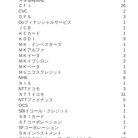
ＡＧ債権回収
1
ＣＦＪ
26
CVC
2
ＤＦＳ
3
Doフィナンシャルサービス
1
ＪＣＢ
1
ＫＣカード
1
ＫＤＤＩ
9
ＭＫ．インベスターズ
1
ＭＫアルファ
1
ＭＫイータ
2
ＭＫイプシロン
2
ＭＫベータ
1
ＭＵニコスクレジット
3
NHK
6
ＮＩＳ
1
NTTドコモ
3
ＮＴＴドコモ
11
NTTファイナンス
5
OCS
1
SBIイコール・クレジット
1
ＳＢＩカード
1
ＳＦコーポレーション
1
SFコーポレーション
7
ＳＫインベストメント
4