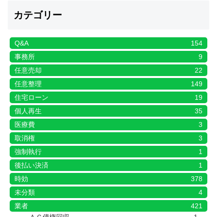
カテゴリー
Q&A
154
事務所
9
任意売却
22
任意整理
149
住宅ローン
19
個人再生
35
医療費
3
取消権
3
強制執行
1
後払い決済
1
時効
378
未分類
4
業者
421