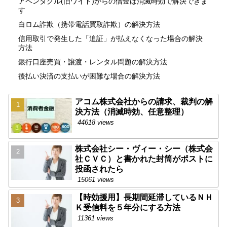
アペンタクル(旧ワイド)からの借金は消滅時効で解決できま
す
白ロム詐欺（携帯電話買取詐欺）の解決方法
信用取引で発生した「追証」が払えなくなった場合の解決
方法
銀行口座売買・譲渡・レンタル問題の解決方法
後払い決済の支払いが困難な場合の解決方法
アコム株式会社からの請求、裁判の解
決方法（消滅時効、任意整理）
44618 views
株式会社シー・ヴィー・シー（株式会
社ＣＶＣ）と書かれた封筒がポストに
投函されたら
15061 views
【時効援用】長期間延滞しているＮＨ
Ｋ受信料を５年分にする方法
11361 views