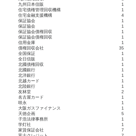
九州日本信販
1
住宅債権管理回収機構
1
住宅金融支援機構
4
保証協会
1
保証協会
1
保証協会債権回収
1
保証協会債権回収
1
信用金庫
1
債権回収会社
35
全国保証
1
全日信販
1
北國債権回収
1
北國銀行
1
北洋銀行
1
北越カード
1
北陸銀行
1
友林堂
2
名古屋カード
1
咲永
1
大阪ガスファイナンス
1
天徳企画
5
子浩法律事務所
1
学灯社
1
家賃保証会社
7
富士クレジット
7