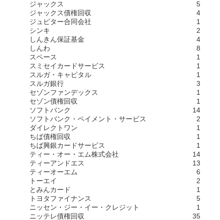
ジャックス
5
ジャックス債権回収
4
ジュピター合同会社
1
シンキ
2
しんきん保証基金
4
しんわ
8
スペース
1
スミセイカードサービス
1
スルガ・キャピタル
1
スルガ銀行
3
セゾンファンデックス
1
セゾン債権回収
1
ソフトバンク
14
ソフトバンク・ペイメント・サービス
2
ダイレクトワン
1
ちば債権回収
1
ちば興銀カードサービス
1
ティー・オー・エム株式会社
14
ティーアンドエス
13
ティーオーエム
6
トーエイ
2
とみんカード
1
トヨタファイナンス
5
ニッセン・ジー・イー・クレジット
1
ニッテレ債権回収
35