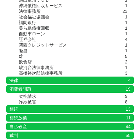
池田泉州ＪＣＢ
1
沖縄債権回収サービス
1
法律事務所
23
社会福祉協議会
1
福岡銀行
1
美ら島債権回収
1
自動車ローン
1
証券会社
4
関西クレジットサービス
1
隆昌
1
雄
5
飲食店
2
駿河台法律事務所
1
高橋裕次郎法律事務所
3
法律
4
消費者問題
19
架空請求
9
詐欺被害
8
相続
13
相続放棄
11
自己破産
44
裁判
55