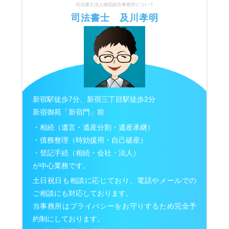
司法書士法人御苑総合事務所について
司法書士 及川孝明
新宿駅徒歩7分、新宿三丁目駅徒歩2分
新宿御苑「新宿門」前
・相続（遺言・遺産分割・遺産承継）
・債務整理（時効援用・自己破産）
・登記手続（相続・会社・法人）
が中心業務です。
土日祝日も相談に応じており、電話やメールでの
ご相談にも対応しております。
当事務所はプライバシーをお守りするため完全予
約制にしております。