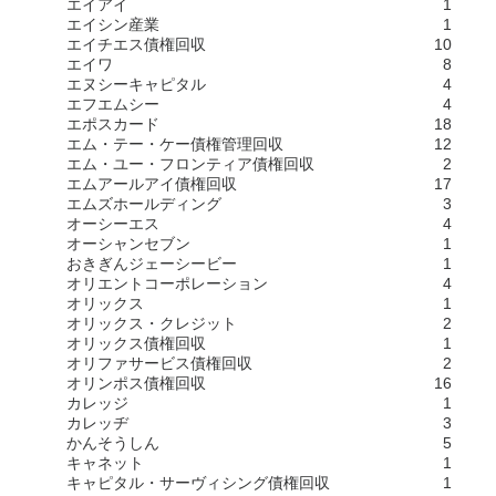
エイアイ
1
エイシン産業
1
エイチエス債権回収
10
エイワ
8
エヌシーキャピタル
4
エフエムシー
4
エポスカード
18
エム・テー・ケー債権管理回収
12
エム・ユー・フロンティア債権回収
2
エムアールアイ債権回収
17
エムズホールディング
3
オーシーエス
4
オーシャンセブン
1
おきぎんジェーシービー
1
オリエントコーポレーション
4
オリックス
1
オリックス・クレジット
2
オリックス債権回収
1
オリファサービス債権回収
2
オリンポス債権回収
16
カレッジ
1
カレッヂ
3
かんそうしん
5
キャネット
1
キャピタル・サーヴィシング債権回収
1