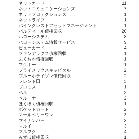
ネットカード
11
ネットコミュニケーションズ
7
ネットプロテクションズ
1
ネットライフ
1
パインクレストアセットマネージメント
1
パルティール債権回収
20
ハローシステム
8
ハローシステム情報サービス
9
ビューカード
4
ファンデックス債権回収
1
ふくおか債権回収
1
フクホー
1
プライメックスキャピタル
2
ブルーホライゾン債権回収
2
フレンド田
3
プロミス
1
ベル
2
ベルーナ
2
ほくほく債権回収
1
ポケットカード
2
マールベリーワン
3
マイナンバー
2
マルイ
3
マルフク
4
みずほ債権回収
1