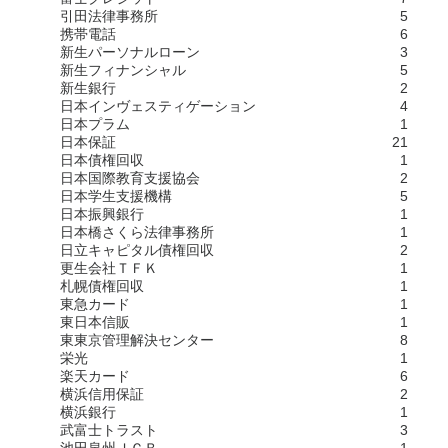
引田法律事務所
5
携帯電話
6
新生パーソナルローン
3
新生フィナンシャル
5
新生銀行
2
日本インヴェスティゲーション
4
日本プラム
1
日本保証
21
日本債権回収
1
日本国際教育支援協会
2
日本学生支援機構
5
日本振興銀行
1
日本橋さくら法律事務所
1
日立キャピタル債権回収
2
更生会社ＴＦＫ
1
札幌債権回収
1
東急カード
1
東日本信販
1
東東京管理解決センター
8
栄光
1
楽天カード
6
横浜信用保証
2
横浜銀行
1
武富士トラスト
3