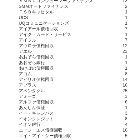
ＳＭＢＣコンシューマーファイナンス
13
SMMオートファイナンス
2
ＴＳＢキャピタル
1
UCS
1
UQコミュニケーションズ
1
アイアール債権回収
7
アイク・カード・サービス
1
アイフル
7
アウロラ債権回収
12
アエル
23
あおぞら債権回収
1
あおぞら銀行
1
あけぼの債権回収
1
アコム
8
アビリオ債権回収
14
アプラス
16
アペンタクル
25
アミーゴ
3
アルファ債権回収
6
あんしん保証
1
イー・キャンパス
3
イオンクレジット
8
イオン銀行
4
エーシーエス債権回収
10
エイ・アイ・シー債権回収
5