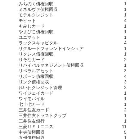
みちのく債権回収
1
ミネルヴァ債権回収
1
モデルクレジット
1
モビット
4
もみじカード
1
やまびこ債権回収
1
ユニマット
1
ラックスキャピタル
4
リクルートフォレントインシュア
1
リクレス債権回収
1
りそなカード
2
リバイバルマネジメント債権回収
1
リベラルアセット
3
リボーン債権回収
4
リンク債権回収
3
れいわクレジット管理
2
ワイジェイカード
1
ワイモバイル
1
七十七カード
1
三井住友カード
2
三井住友トラストクラブ
1
三井住友銀行
1
三菱ＵＦＪニコス
11
中央債権回収
5
九州債権回収
1