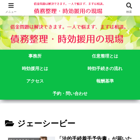
借金問題でお悩みなら司法書士法人御苑総合事務所にご相談下さい。 東京都
新宿区新宿二丁目５番１号アルテビル新宿４階 TEL:03-3356-3750
メニュー
検索
事務所
任意整理とは
時効援用とは
時効手続きの流れ
アクセス
報酬基準
予約・問い合わせ
ジェーシービー
「法的手続着手予告書」が届いた