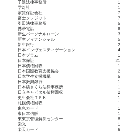
子浩法律事務所
1
学灯社
1
家賃保証会社
7
富士クレジット
7
引田法律事務所
5
携帯電話
6
新生パーソナルローン
3
新生フィナンシャル
5
新生銀行
2
日本インヴェスティゲーション
4
日本プラム
1
日本保証
21
日本債権回収
1
日本国際教育支援協会
2
日本学生支援機構
5
日本振興銀行
1
日本橋さくら法律事務所
1
日立キャピタル債権回収
2
更生会社ＴＦＫ
1
札幌債権回収
1
東急カード
1
東日本信販
1
東東京管理解決センター
8
栄光
1
楽天カード
6