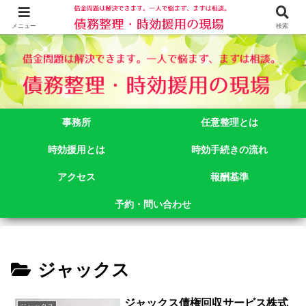
借金問題でお悩みなら司法書士法人御苑総合事務所にご相談下さい。 東京都
新宿区新宿二丁目５番１号アルテビル新宿４階 TEL:03-3356-3750
メニュー
検索
事務所
任意整理とは
時効援用とは
時効手続きの流れ
アクセス
報酬基準
予約・問い合わせ
ジャックス
ジャックス債権回収サービス株式