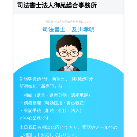
司法書士法人御苑総合事務所
司法書士法人御苑総合事務所について
司法書士 及川孝明
新宿駅徒歩7分、新宿三丁目駅徒歩2分
新宿御苑「新宿門」前
・相続（遺言・遺産分割・遺産承継）
・債務整理（時効援用・自己破産）
・登記手続（相続・会社・法人）
が中心業務です。
土日祝日も相談に応じており、電話やメールでの
ご相談にも対応しております。