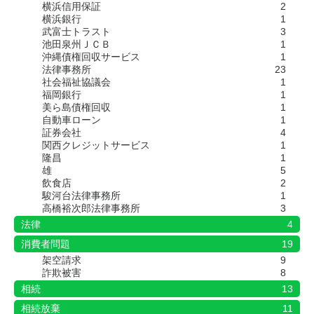
横浜信用保証
2
横浜銀行
1
武富士トラスト
3
池田泉州ＪＣＢ
1
沖縄債権回収サービス
1
法律事務所
23
社会福祉協議会
1
福岡銀行
1
美ら島債権回収
1
自動車ローン
1
証券会社
4
関西クレジットサービス
1
隆昌
1
雄
5
飲食店
2
駿河台法律事務所
1
高橋裕次郎法律事務所
3
法律
4
消費者問題
19
架空請求
9
詐欺被害
8
相続
13
相続放棄
11