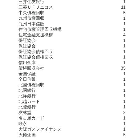
三井住友銀行
1
三菱ＵＦＪニコス
11
中央債権回収
5
九州債権回収
1
九州日本信販
1
住宅債権管理回収機構
1
住宅金融支援機構
4
保証協会
1
保証協会
1
保証協会債権回収
1
保証協会債権回収
1
信用金庫
1
債権回収会社
35
全国保証
1
全日信販
1
北國債権回収
1
北國銀行
1
北洋銀行
1
北越カード
1
北陸銀行
1
友林堂
2
名古屋カード
1
咲永
1
大阪ガスファイナンス
1
天徳企画
5