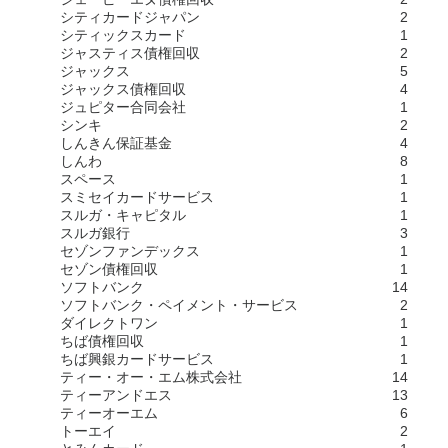
シティカードジャパン
2
シティックスカード
1
ジャスティス債権回収
2
ジャックス
5
ジャックス債権回収
4
ジュピター合同会社
1
シンキ
2
しんきん保証基金
4
しんわ
8
スペース
1
スミセイカードサービス
1
スルガ・キャピタル
1
スルガ銀行
3
セゾンファンデックス
1
セゾン債権回収
1
ソフトバンク
14
ソフトバンク・ペイメント・サービス
2
ダイレクトワン
1
ちば債権回収
1
ちば興銀カードサービス
1
ティー・オー・エム株式会社
14
ティーアンドエス
13
ティーオーエム
6
トーエイ
2