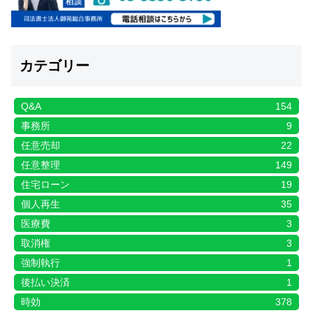
カテゴリー
Q&A
154
事務所
9
任意売却
22
任意整理
149
住宅ローン
19
個人再生
35
医療費
3
取消権
3
強制執行
1
後払い決済
1
時効
378