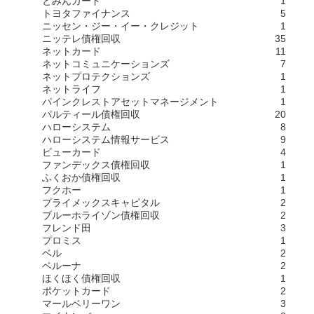
とみんカード
1
トヨタファイナンス
5
ニッセン・ジー・イー・クレジット
1
ニッテレ債権回収
35
ネットカード
11
ネットコミュニケーションズ
7
ネットプロテクションズ
1
ネットライフ
1
パインクレストアセットマネージメント
1
パルティール債権回収
20
ハローシステム
8
ハローシステム情報サービス
9
ビューカード
4
ファンデックス債権回収
1
ふくおか債権回収
1
フクホー
1
プライメックスキャピタル
2
ブルーホライゾン債権回収
2
フレンド田
3
プロミス
1
ベル
2
ベルーナ
2
ほくほく債権回収
1
ポケットカード
2
マールベリーワン
3