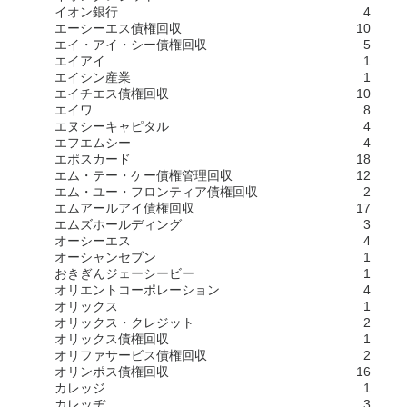
イオン銀行
4
エーシーエス債権回収
10
エイ・アイ・シー債権回収
5
エイアイ
1
エイシン産業
1
エイチエス債権回収
10
エイワ
8
エヌシーキャピタル
4
エフエムシー
4
エポスカード
18
エム・テー・ケー債権管理回収
12
エム・ユー・フロンティア債権回収
2
エムアールアイ債権回収
17
エムズホールディング
3
オーシーエス
4
オーシャンセブン
1
おきぎんジェーシービー
1
オリエントコーポレーション
4
オリックス
1
オリックス・クレジット
2
オリックス債権回収
1
オリファサービス債権回収
2
オリンポス債権回収
16
カレッジ
1
カレッヂ
3