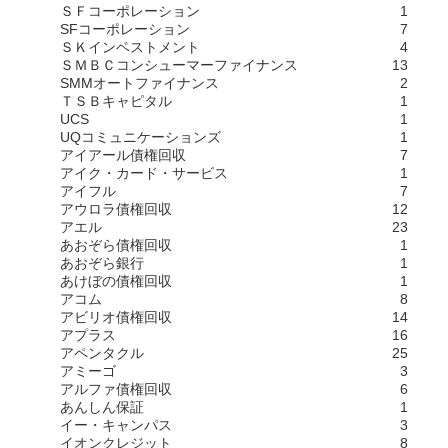
ＳＦコーポレーション
1
SFコーポレーション
7
ＳＫインベストメント
4
ＳＭＢＣコンシューマーファイナンス
13
SMMオートファイナンス
2
ＴＳＢキャピタル
1
UCS
1
UQコミュニケーションズ
1
アイアール債権回収
7
アイク・カード・サービス
1
アイフル
7
アウロラ債権回収
12
アエル
23
あおぞら債権回収
1
あおぞら銀行
1
あけぼの債権回収
1
アコム
8
アビリオ債権回収
14
アプラス
16
アペンタクル
25
アミーゴ
3
アルファ債権回収
6
あんしん保証
1
イー・キャンパス
3
イオンクレジット
8