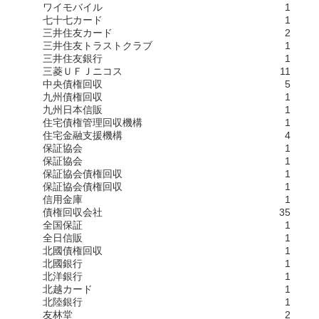
ワイモバイル
1
七十七カード
1
三井住友カード
2
三井住友トラストクラブ
1
三井住友銀行
1
三菱ＵＦＪニコス
11
中央債権回収
5
九州債権回収
1
九州日本信販
1
住宅債権管理回収機構
1
住宅金融支援機構
4
保証協会
1
保証協会
1
保証協会債権回収
1
保証協会債権回収
1
信用金庫
1
債権回収会社
35
全国保証
1
全日信販
1
北國債権回収
1
北國銀行
1
北洋銀行
1
北越カード
1
北陸銀行
1
友林堂
2