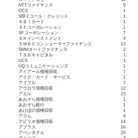
NTTファイナンス
5
OCS
1
SBIイコール・クレジット
1
ＳＢＩカード
1
ＳＦコーポレーション
1
SFコーポレーション
7
ＳＫインベストメント
4
ＳＭＢＣコンシューマーファイナンス
13
SMMオートファイナンス
2
ＴＳＢキャピタル
1
UCS
1
UQコミュニケーションズ
1
アイアール債権回収
7
アイク・カード・サービス
1
アイフル
7
アウロラ債権回収
12
アエル
23
あおぞら債権回収
1
あおぞら銀行
1
あけぼの債権回収
1
アコム
8
アビリオ債権回収
14
アプラス
16
アペンタクル
25
アミーゴ
3