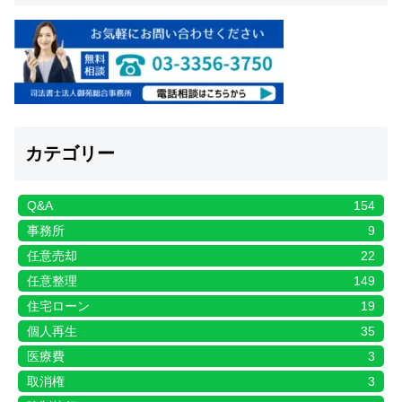
カテゴリー
Q&A
154
事務所
9
任意売却
22
任意整理
149
住宅ローン
19
個人再生
35
医療費
3
取消権
3