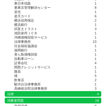
東日本信販
1
東東京管理解決センター
8
栄光
1
楽天カード
6
横浜信用保証
2
横浜銀行
1
武富士トラスト
3
池田泉州ＪＣＢ
1
沖縄債権回収サービス
1
法律事務所
23
社会福祉協議会
1
福岡銀行
1
美ら島債権回収
1
自動車ローン
1
証券会社
4
関西クレジットサービス
1
隆昌
1
雄
5
飲食店
2
駿河台法律事務所
1
高橋裕次郎法律事務所
3
法律
4
消費者問題
19
架空請求
9