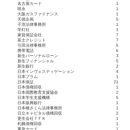
名古屋カード
1
咲永
1
大阪ガスファイナンス
1
天徳企画
5
子浩法律事務所
1
学灯社
1
家賃保証会社
7
富士クレジット
7
引田法律事務所
5
携帯電話
6
新生パーソナルローン
3
新生フィナンシャル
5
新生銀行
2
日本インヴェスティゲーション
4
日本プラム
1
日本保証
21
日本債権回収
1
日本国際教育支援協会
2
日本学生支援機構
5
日本振興銀行
1
日本橋さくら法律事務所
1
日立キャピタル債権回収
2
更生会社ＴＦＫ
1
札幌債権回収
1
東急カード
1