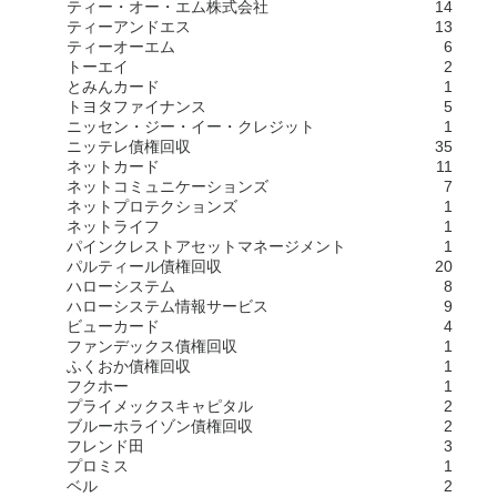
ティー・オー・エム株式会社
14
ティーアンドエス
13
ティーオーエム
6
トーエイ
2
とみんカード
1
トヨタファイナンス
5
ニッセン・ジー・イー・クレジット
1
ニッテレ債権回収
35
ネットカード
11
ネットコミュニケーションズ
7
ネットプロテクションズ
1
ネットライフ
1
パインクレストアセットマネージメント
1
パルティール債権回収
20
ハローシステム
8
ハローシステム情報サービス
9
ビューカード
4
ファンデックス債権回収
1
ふくおか債権回収
1
フクホー
1
プライメックスキャピタル
2
ブルーホライゾン債権回収
2
フレンド田
3
プロミス
1
ベル
2