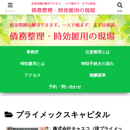
借金問題でお悩みなら司法書士法人御苑総合事務所にご相談下さい。 東京都
新宿区新宿二丁目５番１号アルテビル新宿４階 TEL:03-3356-3750
メニュー
検索
事務所
任意整理とは
時効援用とは
時効手続きの流れ
アクセス
報酬基準
予約・問い合わせ
プライメックスキャピタル
株式会社キャスコ（現プライメッ