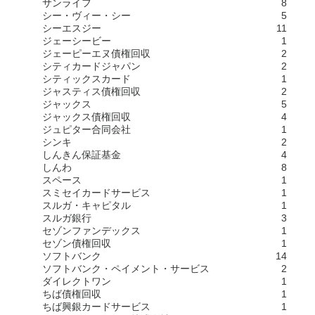
サンライフ
8
シー・ヴィー・シー
5
シーエスジー
11
ジェーシービー
1
ジェーピーエヌ債権回収
2
シティカードジャパン
2
シティックスカード
1
ジャスティス債権回収
2
ジャックス
5
ジャックス債権回収
4
ジュピター合同会社
1
シンキ
2
しんきん保証基金
4
しんわ
8
スペース
1
スミセイカードサービス
1
スルガ・キャピタル
1
スルガ銀行
3
セゾンファンデックス
1
セゾン債権回収
1
ソフトバンク
14
ソフトバンク・ペイメント・サービス
2
ダイレクトワン
1
ちば債権回収
1
ちば興銀カードサービス
1