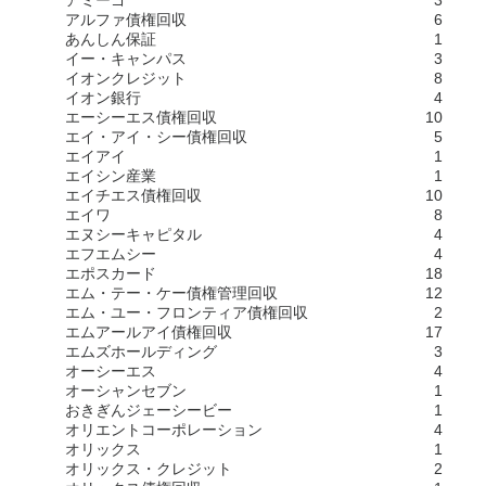
アルファ債権回収
6
あんしん保証
1
イー・キャンパス
3
イオンクレジット
8
イオン銀行
4
エーシーエス債権回収
10
エイ・アイ・シー債権回収
5
エイアイ
1
エイシン産業
1
エイチエス債権回収
10
エイワ
8
エヌシーキャピタル
4
エフエムシー
4
エポスカード
18
エム・テー・ケー債権管理回収
12
エム・ユー・フロンティア債権回収
2
エムアールアイ債権回収
17
エムズホールディング
3
オーシーエス
4
オーシャンセブン
1
おきぎんジェーシービー
1
オリエントコーポレーション
4
オリックス
1
オリックス・クレジット
2