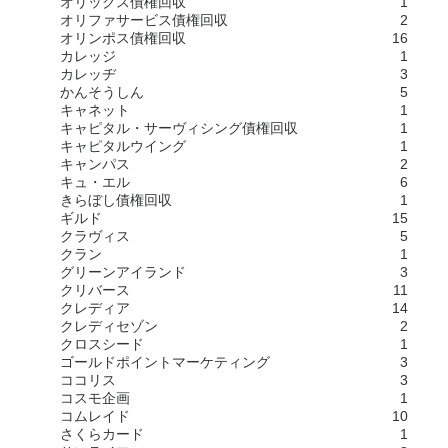
オリックス債権回収
1
オリファサービス債権回収
2
オリンポス債権回収
16
カレッジ
1
カレッヂ
3
かんそうしん
5
キャネット
1
キャピタル・サーヴィシング債権回収
1
キャピタルウイング
1
キャンパス
2
キュ・エル
6
きらぼし債権回収
1
ギルド
15
クラヴィス
5
クラン
1
グリーンアイランド
3
クリバース
11
クレディア
14
クレディセゾン
2
クロスシード
1
ゴールドポイントマーケティング
3
ココリス
3
コスモ企画
1
コムレイド
10
さくらカード
1