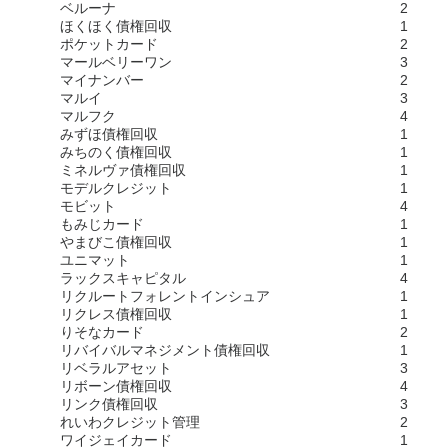
ベルーナ
2
ほくほく債権回収
1
ポケットカード
2
マールベリーワン
3
マイナンバー
2
マルイ
3
マルフク
4
みずほ債権回収
1
みちのく債権回収
1
ミネルヴァ債権回収
1
モデルクレジット
1
モビット
4
もみじカード
1
やまびこ債権回収
1
ユニマット
1
ラックスキャピタル
4
リクルートフォレントインシュア
1
リクレス債権回収
1
りそなカード
2
リバイバルマネジメント債権回収
1
リベラルアセット
3
リボーン債権回収
4
リンク債権回収
3
れいわクレジット管理
2
ワイジェイカード
1