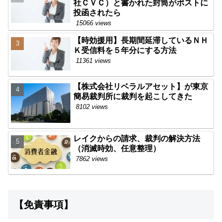
社ＣＶＣ）と書かれた封筒がポストに
投函されたら
15066 views
【時効援用】長期間延滞しているＮＨ
Ｋ受信料を５年分にする方法
11361 views
【株式会社リベラルアセット】が東京
簡易裁判所に裁判を起こしてきた
8102 views
レイクからの請求、裁判の解決方法
（消滅時効、任意整理）
7862 views
【免責事項】