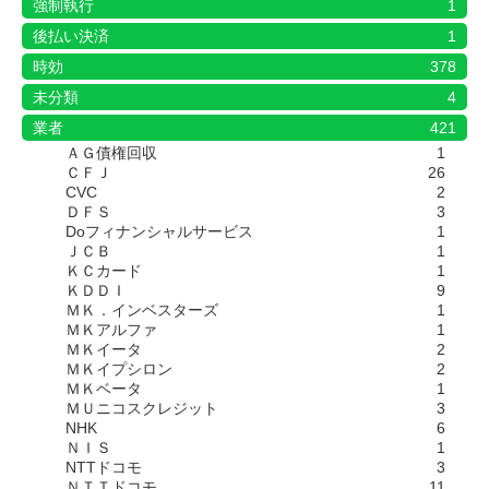
強制執行
1
後払い決済
1
時効
378
未分類
4
業者
421
ＡＧ債権回収
1
ＣＦＪ
26
CVC
2
ＤＦＳ
3
Doフィナンシャルサービス
1
ＪＣＢ
1
ＫＣカード
1
ＫＤＤＩ
9
ＭＫ．インベスターズ
1
ＭＫアルファ
1
ＭＫイータ
2
ＭＫイプシロン
2
ＭＫベータ
1
ＭＵニコスクレジット
3
NHK
6
ＮＩＳ
1
NTTドコモ
3
ＮＴＴドコモ
11