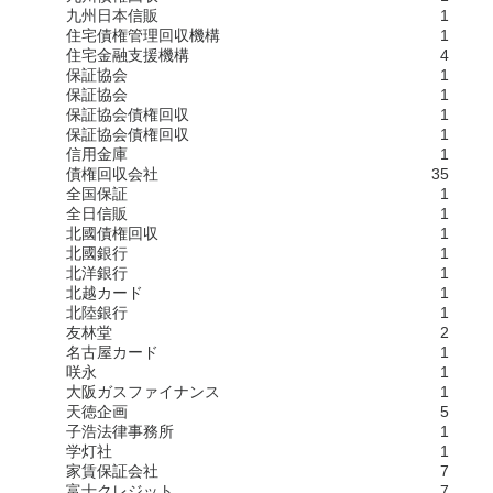
九州日本信販
1
住宅債権管理回収機構
1
住宅金融支援機構
4
保証協会
1
保証協会
1
保証協会債権回収
1
保証協会債権回収
1
信用金庫
1
債権回収会社
35
全国保証
1
全日信販
1
北國債権回収
1
北國銀行
1
北洋銀行
1
北越カード
1
北陸銀行
1
友林堂
2
名古屋カード
1
咲永
1
大阪ガスファイナンス
1
天徳企画
5
子浩法律事務所
1
学灯社
1
家賃保証会社
7
富士クレジット
7