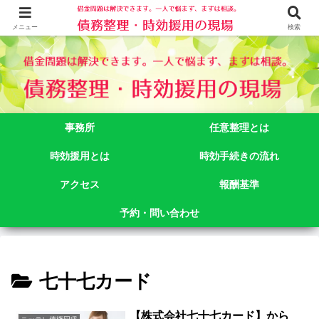
借金問題でお悩みなら司法書士法人御苑総合事務所にご相談下さい。 東京都
新宿区新宿二丁目５番１号アルテビル新宿４階 TEL:03-3356-3750
メニュー
検索
事務所
任意整理とは
時効援用とは
時効手続きの流れ
アクセス
報酬基準
予約・問い合わせ
七十七カード
【株式会社七十七カード】から