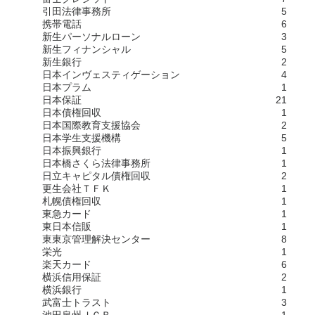
引田法律事務所
5
携帯電話
6
新生パーソナルローン
3
新生フィナンシャル
5
新生銀行
2
日本インヴェスティゲーション
4
日本プラム
1
日本保証
21
日本債権回収
1
日本国際教育支援協会
2
日本学生支援機構
5
日本振興銀行
1
日本橋さくら法律事務所
1
日立キャピタル債権回収
2
更生会社ＴＦＫ
1
札幌債権回収
1
東急カード
1
東日本信販
1
東東京管理解決センター
8
栄光
1
楽天カード
6
横浜信用保証
2
横浜銀行
1
武富士トラスト
3