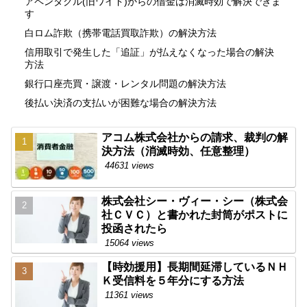
アペンタクル(旧ワイド)からの借金は消滅時効で解決できま
す
白ロム詐欺（携帯電話買取詐欺）の解決方法
信用取引で発生した「追証」が払えなくなった場合の解決
方法
銀行口座売買・譲渡・レンタル問題の解決方法
後払い決済の支払いが困難な場合の解決方法
アコム株式会社からの請求、裁判の解
決方法（消滅時効、任意整理）
44631 views
株式会社シー・ヴィー・シー（株式会
社ＣＶＣ）と書かれた封筒がポストに
投函されたら
15064 views
【時効援用】長期間延滞しているＮＨ
Ｋ受信料を５年分にする方法
11361 views