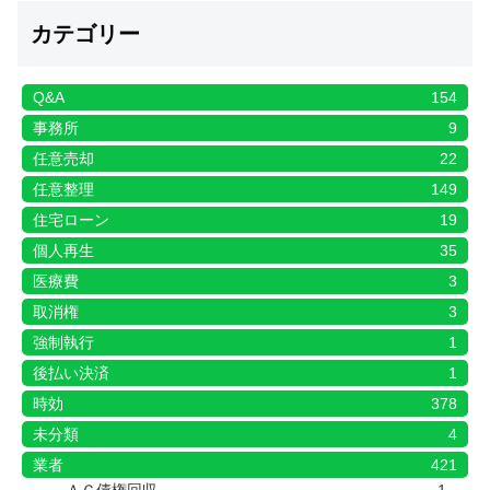
カテゴリー
Q&A
154
事務所
9
任意売却
22
任意整理
149
住宅ローン
19
個人再生
35
医療費
3
取消権
3
強制執行
1
後払い決済
1
時効
378
未分類
4
業者
421