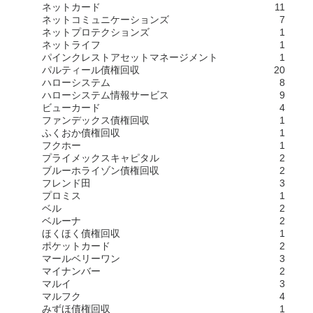
ネットカード
11
ネットコミュニケーションズ
7
ネットプロテクションズ
1
ネットライフ
1
パインクレストアセットマネージメント
1
パルティール債権回収
20
ハローシステム
8
ハローシステム情報サービス
9
ビューカード
4
ファンデックス債権回収
1
ふくおか債権回収
1
フクホー
1
プライメックスキャピタル
2
ブルーホライゾン債権回収
2
フレンド田
3
プロミス
1
ベル
2
ベルーナ
2
ほくほく債権回収
1
ポケットカード
2
マールベリーワン
3
マイナンバー
2
マルイ
3
マルフク
4
みずほ債権回収
1