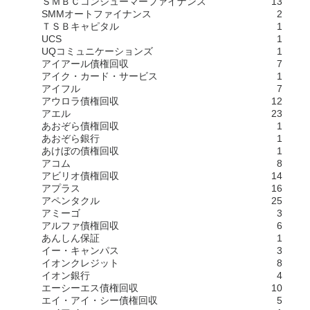
ＳＭＢＣコンシューマーファイナンス
13
SMMオートファイナンス
2
ＴＳＢキャピタル
1
UCS
1
UQコミュニケーションズ
1
アイアール債権回収
7
アイク・カード・サービス
1
アイフル
7
アウロラ債権回収
12
アエル
23
あおぞら債権回収
1
あおぞら銀行
1
あけぼの債権回収
1
アコム
8
アビリオ債権回収
14
アプラス
16
アペンタクル
25
アミーゴ
3
アルファ債権回収
6
あんしん保証
1
イー・キャンパス
3
イオンクレジット
8
イオン銀行
4
エーシーエス債権回収
10
エイ・アイ・シー債権回収
5