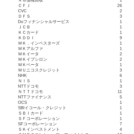
ＡＧ債権回収
1
ＣＦＪ
26
CVC
2
ＤＦＳ
3
Doフィナンシャルサービス
1
ＪＣＢ
1
ＫＣカード
1
ＫＤＤＩ
9
ＭＫ．インベスターズ
1
ＭＫアルファ
1
ＭＫイータ
2
ＭＫイプシロン
2
ＭＫベータ
1
ＭＵニコスクレジット
3
NHK
6
ＮＩＳ
1
NTTドコモ
3
ＮＴＴドコモ
11
NTTファイナンス
5
OCS
1
SBIイコール・クレジット
1
ＳＢＩカード
1
ＳＦコーポレーション
1
SFコーポレーション
7
ＳＫインベストメント
4