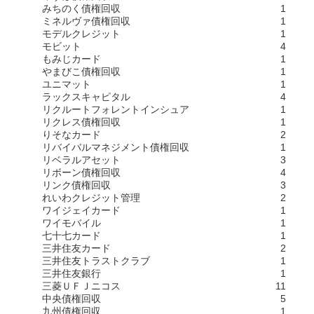
みちのく債権回収
1
ミネルヴァ債権回収
1
モデルクレジット
1
モビット
4
もみじカード
1
やまびこ債権回収
1
ユニマット
1
ラックスキャピタル
4
リクルートフォレントインシュア
1
リクレス債権回収
1
りそなカード
2
リバイバルマネジメント債権回収
1
リベラルアセット
3
リボーン債権回収
4
リンク債権回収
3
れいわクレジット管理
2
ワイジェイカード
1
ワイモバイル
1
七十七カード
1
三井住友カード
2
三井住友トラストクラブ
1
三井住友銀行
1
三菱ＵＦＪニコス
11
中央債権回収
5
九州債権回収
1