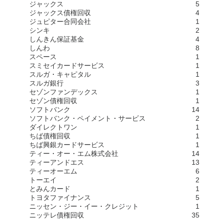
ジャックス
5
ジャックス債権回収
4
ジュピター合同会社
1
シンキ
2
しんきん保証基金
4
しんわ
8
スペース
1
スミセイカードサービス
1
スルガ・キャピタル
1
スルガ銀行
3
セゾンファンデックス
1
セゾン債権回収
1
ソフトバンク
14
ソフトバンク・ペイメント・サービス
2
ダイレクトワン
1
ちば債権回収
1
ちば興銀カードサービス
1
ティー・オー・エム株式会社
14
ティーアンドエス
13
ティーオーエム
6
トーエイ
2
とみんカード
1
トヨタファイナンス
5
ニッセン・ジー・イー・クレジット
1
ニッテレ債権回収
35