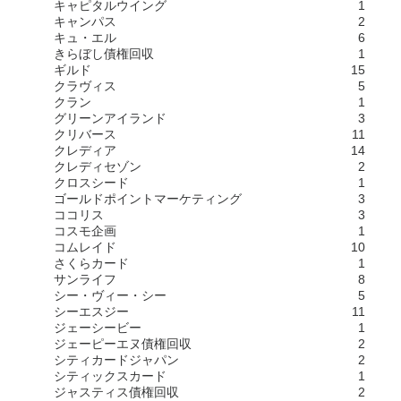
キャピタルウイング
1
キャンパス
2
キュ・エル
6
きらぼし債権回収
1
ギルド
15
クラヴィス
5
クラン
1
グリーンアイランド
3
クリバース
11
クレディア
14
クレディセゾン
2
クロスシード
1
ゴールドポイントマーケティング
3
ココリス
3
コスモ企画
1
コムレイド
10
さくらカード
1
サンライフ
8
シー・ヴィー・シー
5
シーエスジー
11
ジェーシービー
1
ジェーピーエヌ債権回収
2
シティカードジャパン
2
シティックスカード
1
ジャスティス債権回収
2