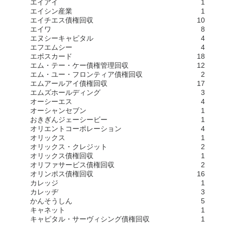
エイアイ
1
エイシン産業
1
エイチエス債権回収
10
エイワ
8
エヌシーキャピタル
4
エフエムシー
4
エポスカード
18
エム・テー・ケー債権管理回収
12
エム・ユー・フロンティア債権回収
2
エムアールアイ債権回収
17
エムズホールディング
3
オーシーエス
4
オーシャンセブン
1
おきぎんジェーシービー
1
オリエントコーポレーション
4
オリックス
1
オリックス・クレジット
2
オリックス債権回収
1
オリファサービス債権回収
2
オリンポス債権回収
16
カレッジ
1
カレッヂ
3
かんそうしん
5
キャネット
1
キャピタル・サーヴィシング債権回収
1