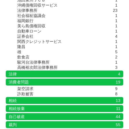
池田泉州ＪＣＢ
1
沖縄債権回収サービス
1
法律事務所
23
社会福祉協議会
1
福岡銀行
1
美ら島債権回収
1
自動車ローン
1
証券会社
4
関西クレジットサービス
1
隆昌
1
雄
5
飲食店
2
駿河台法律事務所
1
高橋裕次郎法律事務所
3
法律
4
消費者問題
19
架空請求
9
詐欺被害
8
相続
13
相続放棄
11
自己破産
44
裁判
55