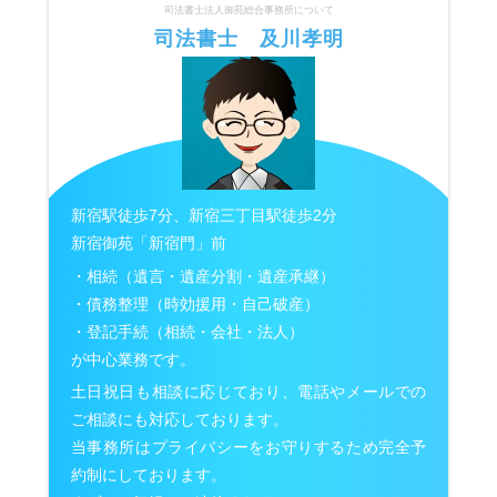
司法書士法人御苑総合事務所について
司法書士 及川孝明
新宿駅徒歩7分、新宿三丁目駅徒歩2分
新宿御苑「新宿門」前
・相続（遺言・遺産分割・遺産承継）
・債務整理（時効援用・自己破産）
・登記手続（相続・会社・法人）
が中心業務です。
土日祝日も相談に応じており、電話やメールでの
ご相談にも対応しております。
当事務所はプライバシーをお守りするため完全予
約制にしております。