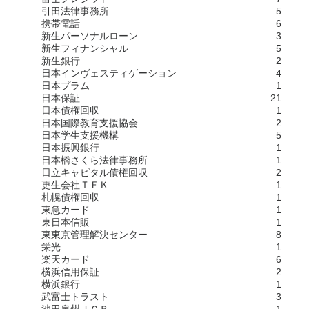
引田法律事務所
5
携帯電話
6
新生パーソナルローン
3
新生フィナンシャル
5
新生銀行
2
日本インヴェスティゲーション
4
日本プラム
1
日本保証
21
日本債権回収
1
日本国際教育支援協会
2
日本学生支援機構
5
日本振興銀行
1
日本橋さくら法律事務所
1
日立キャピタル債権回収
2
更生会社ＴＦＫ
1
札幌債権回収
1
東急カード
1
東日本信販
1
東東京管理解決センター
8
栄光
1
楽天カード
6
横浜信用保証
2
横浜銀行
1
武富士トラスト
3