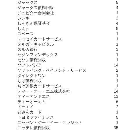
ジャックス
5
ジャックス債権回収
4
ジュピター合同会社
1
シンキ
2
しんきん保証基金
4
しんわ
8
スペース
1
スミセイカードサービス
1
スルガ・キャピタル
1
スルガ銀行
3
セゾンファンデックス
1
セゾン債権回収
1
ソフトバンク
14
ソフトバンク・ペイメント・サービス
2
ダイレクトワン
1
ちば債権回収
1
ちば興銀カードサービス
1
ティー・オー・エム株式会社
14
ティーアンドエス
13
ティーオーエム
6
トーエイ
2
とみんカード
1
トヨタファイナンス
5
ニッセン・ジー・イー・クレジット
1
ニッテレ債権回収
35