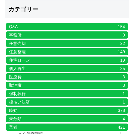
カテゴリー
Q&A
154
事務所
9
任意売却
22
任意整理
149
住宅ローン
19
個人再生
35
医療費
3
取消権
3
強制執行
1
後払い決済
1
時効
378
未分類
4
業者
421