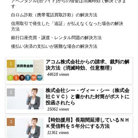
アペンタクル(旧ワイド)からの借金は消滅時効で解決できま
す
白ロム詐欺（携帯電話買取詐欺）の解決方法
信用取引で発生した「追証」が払えなくなった場合の解決
方法
銀行口座売買・譲渡・レンタル問題の解決方法
後払い決済の支払いが困難な場合の解決方法
アコム株式会社からの請求、裁判の解
決方法（消滅時効、任意整理）
44618 views
株式会社シー・ヴィー・シー（株式会
社ＣＶＣ）と書かれた封筒がポストに
投函されたら
15061 views
【時効援用】長期間延滞しているＮＨ
Ｋ受信料を５年分にする方法
11361 views