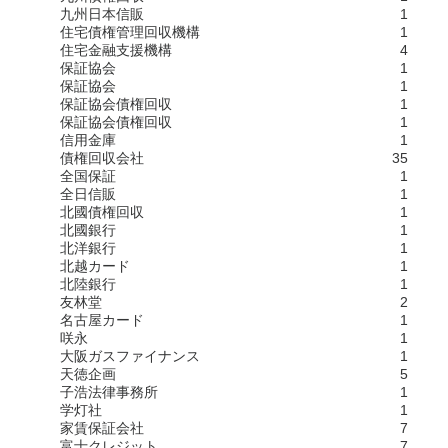
九州日本信販
1
住宅債権管理回収機構
1
住宅金融支援機構
4
保証協会
1
保証協会
1
保証協会債権回収
1
保証協会債権回収
1
信用金庫
1
債権回収会社
35
全国保証
1
全日信販
1
北國債権回収
1
北國銀行
1
北洋銀行
1
北越カード
1
北陸銀行
1
友林堂
2
名古屋カード
1
咲永
1
大阪ガスファイナンス
1
天徳企画
5
子浩法律事務所
1
学灯社
1
家賃保証会社
7
富士クレジット
7