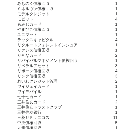
みちのく債権回収
1
ミネルヴァ債権回収
1
モデルクレジット
1
モビット
4
もみじカード
1
やまびこ債権回収
1
ユニマット
1
ラックスキャピタル
4
リクルートフォレントインシュア
1
リクレス債権回収
1
りそなカード
2
リバイバルマネジメント債権回収
1
リベラルアセット
3
リボーン債権回収
4
リンク債権回収
3
れいわクレジット管理
2
ワイジェイカード
1
ワイモバイル
1
七十七カード
1
三井住友カード
2
三井住友トラストクラブ
1
三井住友銀行
1
三菱ＵＦＪニコス
11
中央債権回収
5
九州債権回収
1