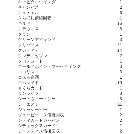
キャピタルウイング
1
キャンパス
2
キュ・エル
6
きらぼし債権回収
1
ギルド
15
クラヴィス
5
クラン
1
グリーンアイランド
3
クリバース
11
クレディア
14
クレディセゾン
2
クロスシード
1
ゴールドポイントマーケティング
3
ココリス
3
コスモ企画
1
コムレイド
10
さくらカード
1
サンライフ
8
シー・ヴィー・シー
5
シーエスジー
11
ジェーシービー
1
ジェーピーエヌ債権回収
2
シティカードジャパン
2
シティックスカード
1
ジャスティス債権回収
2