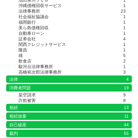
池田泉州ＪＣＢ
1
沖縄債権回収サービス
1
法律事務所
23
社会福祉協議会
1
福岡銀行
1
美ら島債権回収
1
自動車ローン
1
証券会社
4
関西クレジットサービス
1
隆昌
1
雄
5
飲食店
2
駿河台法律事務所
1
高橋裕次郎法律事務所
3
法律
4
消費者問題
19
架空請求
9
詐欺被害
8
相続
13
相続放棄
11
自己破産
44
裁判
55