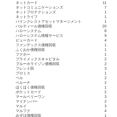
ネットカード
11
ネットコミュニケーションズ
7
ネットプロテクションズ
1
ネットライフ
1
パインクレストアセットマネージメント
1
パルティール債権回収
20
ハローシステム
8
ハローシステム情報サービス
9
ビューカード
4
ファンデックス債権回収
1
ふくおか債権回収
1
フクホー
1
プライメックスキャピタル
2
ブルーホライゾン債権回収
2
フレンド田
3
プロミス
1
ベル
2
ベルーナ
2
ほくほく債権回収
1
ポケットカード
2
マールベリーワン
3
マイナンバー
2
マルイ
3
マルフク
4
みずほ債権回収
1