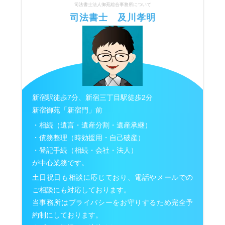
司法書士法人御苑総合事務所について
司法書士 及川孝明
新宿駅徒歩7分、新宿三丁目駅徒歩2分
新宿御苑「新宿門」前
・相続（遺言・遺産分割・遺産承継）
・債務整理（時効援用・自己破産）
・登記手続（相続・会社・法人）
が中心業務です。
土日祝日も相談に応じており、電話やメールでの
ご相談にも対応しております。
当事務所はプライバシーをお守りするため完全予
約制にしております。