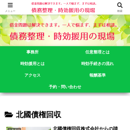
借金問題でお悩みなら司法書士法人御苑総合事務所にご相談下さい。 東京都
新宿区新宿二丁目５番１号アルテビル新宿４階 TEL:03-3356-3750
メニュー
検索
事務所
任意整理とは
時効援用とは
時効手続きの流れ
アクセス
報酬基準
予約・問い合わせ
北國債権回収
北國債権回収株式会社からの請