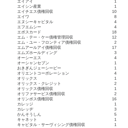
エイアイ
1
エイシン産業
1
エイチエス債権回収
10
エイワ
8
エヌシーキャピタル
4
エフエムシー
4
エポスカード
18
エム・テー・ケー債権管理回収
12
エム・ユー・フロンティア債権回収
2
エムアールアイ債権回収
17
エムズホールディング
3
オーシーエス
4
オーシャンセブン
1
おきぎんジェーシービー
1
オリエントコーポレーション
4
オリックス
1
オリックス・クレジット
2
オリックス債権回収
1
オリファサービス債権回収
2
オリンポス債権回収
16
カレッジ
1
カレッヂ
3
かんそうしん
5
キャネット
1
キャピタル・サーヴィシング債権回収
1