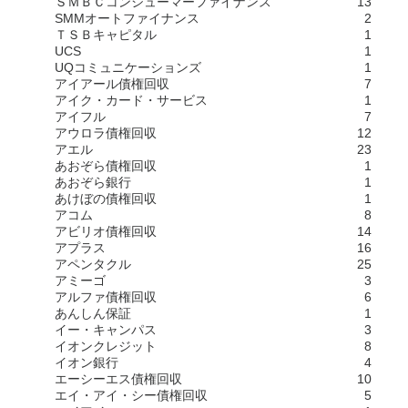
ＳＭＢＣコンシューマーファイナンス
13
SMMオートファイナンス
2
ＴＳＢキャピタル
1
UCS
1
UQコミュニケーションズ
1
アイアール債権回収
7
アイク・カード・サービス
1
アイフル
7
アウロラ債権回収
12
アエル
23
あおぞら債権回収
1
あおぞら銀行
1
あけぼの債権回収
1
アコム
8
アビリオ債権回収
14
アプラス
16
アペンタクル
25
アミーゴ
3
アルファ債権回収
6
あんしん保証
1
イー・キャンパス
3
イオンクレジット
8
イオン銀行
4
エーシーエス債権回収
10
エイ・アイ・シー債権回収
5