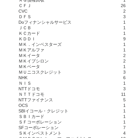
ＡＧ債権回収
1
ＣＦＪ
26
CVC
2
ＤＦＳ
3
Doフィナンシャルサービス
1
ＪＣＢ
1
ＫＣカード
1
ＫＤＤＩ
9
ＭＫ．インベスターズ
1
ＭＫアルファ
1
ＭＫイータ
2
ＭＫイプシロン
2
ＭＫベータ
1
ＭＵニコスクレジット
3
NHK
6
ＮＩＳ
1
NTTドコモ
3
ＮＴＴドコモ
11
NTTファイナンス
5
OCS
1
SBIイコール・クレジット
1
ＳＢＩカード
1
ＳＦコーポレーション
1
SFコーポレーション
7
ＳＫインベストメント
4