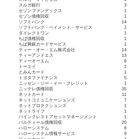
スルガ銀行
3
セゾンファンデックス
1
セゾン債権回収
1
ソフトバンク
14
ソフトバンク・ペイメント・サービス
2
ダイレクトワン
1
ちば債権回収
1
ちば興銀カードサービス
1
ティー・オー・エム株式会社
14
ティーアンドエス
13
ティーオーエム
6
トーエイ
2
とみんカード
1
トヨタファイナンス
5
ニッセン・ジー・イー・クレジット
1
ニッテレ債権回収
35
ネットカード
11
ネットコミュニケーションズ
7
ネットプロテクションズ
1
ネットライフ
1
パインクレストアセットマネージメント
1
パルティール債権回収
20
ハローシステム
8
ハローシステム情報サービス
9