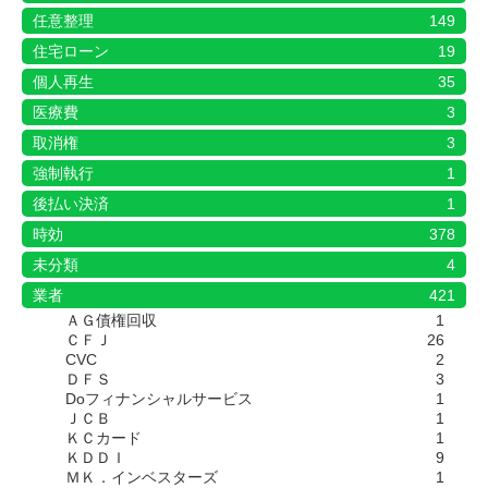
任意整理
149
住宅ローン
19
個人再生
35
医療費
3
取消権
3
強制執行
1
後払い決済
1
時効
378
未分類
4
業者
421
ＡＧ債権回収
1
ＣＦＪ
26
CVC
2
ＤＦＳ
3
Doフィナンシャルサービス
1
ＪＣＢ
1
ＫＣカード
1
ＫＤＤＩ
9
ＭＫ．インベスターズ
1