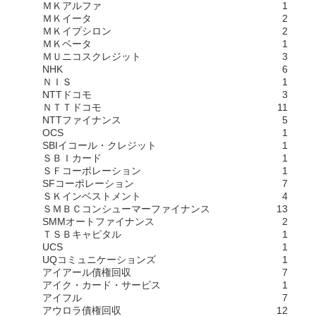
ＭＫアルファ
1
ＭＫイータ
2
ＭＫイプシロン
2
ＭＫベータ
1
ＭＵニコスクレジット
3
NHK
6
ＮＩＳ
1
NTTドコモ
3
ＮＴＴドコモ
11
NTTファイナンス
5
OCS
1
SBIイコール・クレジット
1
ＳＢＩカード
1
ＳＦコーポレーション
1
SFコーポレーション
7
ＳＫインベストメント
4
ＳＭＢＣコンシューマーファイナンス
13
SMMオートファイナンス
2
ＴＳＢキャピタル
1
UCS
1
UQコミュニケーションズ
1
アイアール債権回収
7
アイク・カード・サービス
1
アイフル
7
アウロラ債権回収
12