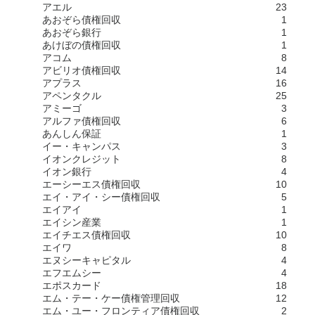
アエル
23
あおぞら債権回収
1
あおぞら銀行
1
あけぼの債権回収
1
アコム
8
アビリオ債権回収
14
アプラス
16
アペンタクル
25
アミーゴ
3
アルファ債権回収
6
あんしん保証
1
イー・キャンパス
3
イオンクレジット
8
イオン銀行
4
エーシーエス債権回収
10
エイ・アイ・シー債権回収
5
エイアイ
1
エイシン産業
1
エイチエス債権回収
10
エイワ
8
エヌシーキャピタル
4
エフエムシー
4
エポスカード
18
エム・テー・ケー債権管理回収
12
エム・ユー・フロンティア債権回収
2