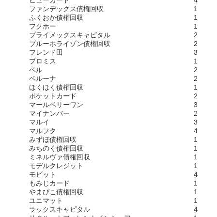
ビューカード
4
ファンデックス債権回収
1
ふくおか債権回収
1
フクホー
1
プライメックスキャピタル
2
ブルーホライゾン債権回収
2
フレンド田
3
プロミス
1
ベル
2
ベルーナ
2
ほくほく債権回収
1
ポケットカード
2
マールベリーワン
3
マイナンバー
2
マルイ
3
マルフク
4
みずほ債権回収
1
みちのく債権回収
1
ミネルヴァ債権回収
1
モデルクレジット
1
モビット
4
もみじカード
1
やまびこ債権回収
1
ユニマット
1
ラックスキャピタル
4