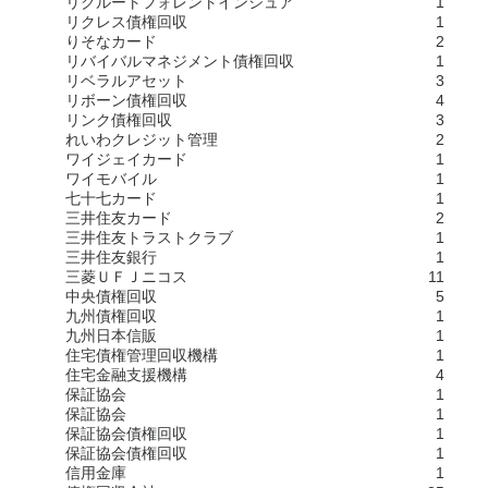
リクルートフォレントインシュア
1
リクレス債権回収
1
りそなカード
2
リバイバルマネジメント債権回収
1
リベラルアセット
3
リボーン債権回収
4
リンク債権回収
3
れいわクレジット管理
2
ワイジェイカード
1
ワイモバイル
1
七十七カード
1
三井住友カード
2
三井住友トラストクラブ
1
三井住友銀行
1
三菱ＵＦＪニコス
11
中央債権回収
5
九州債権回収
1
九州日本信販
1
住宅債権管理回収機構
1
住宅金融支援機構
4
保証協会
1
保証協会
1
保証協会債権回収
1
保証協会債権回収
1
信用金庫
1