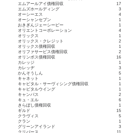
エムアールアイ債権回収
17
エムズホールディング
3
オーシーエス
4
オーシャンセブン
1
おきぎんジェーシービー
1
オリエントコーポレーション
4
オリックス
1
オリックス・クレジット
2
オリックス債権回収
1
オリファサービス債権回収
2
オリンポス債権回収
16
カレッジ
1
カレッヂ
3
かんそうしん
5
キャネット
1
キャピタル・サーヴィシング債権回収
1
キャピタルウイング
1
キャンパス
2
キュ・エル
6
きらぼし債権回収
1
ギルド
15
クラヴィス
5
クラン
1
グリーンアイランド
3
クリバース
11