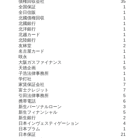
債権回収会社
35
全国保証
1
全日信販
1
北國債権回収
1
北國銀行
1
北洋銀行
1
北越カード
1
北陸銀行
1
友林堂
2
名古屋カード
1
咲永
1
大阪ガスファイナンス
1
天徳企画
5
子浩法律事務所
1
学灯社
1
家賃保証会社
7
富士クレジット
7
引田法律事務所
5
携帯電話
6
新生パーソナルローン
3
新生フィナンシャル
5
新生銀行
2
日本インヴェスティゲーション
4
日本プラム
1
日本保証
21