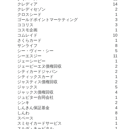
クレディア
14
クレディセゾン
2
クロスシード
1
ゴールドポイントマーケティング
3
ココリス
3
コスモ企画
1
コムレイド
10
さくらカード
1
サンライフ
8
シー・ヴィー・シー
5
シーエスジー
11
ジェーシービー
1
ジェーピーエヌ債権回収
2
シティカードジャパン
2
シティックスカード
1
ジャスティス債権回収
2
ジャックス
5
ジャックス債権回収
4
ジュピター合同会社
1
シンキ
2
しんきん保証基金
4
しんわ
8
スペース
1
スミセイカードサービス
1
スルガ・キャピタル
1