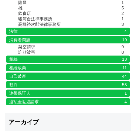
隆昌
1
雄
5
飲食店
2
駿河台法律事務所
1
高橋裕次郎法律事務所
3
法律
4
消費者問題
19
架空請求
9
詐欺被害
8
相続
13
相続放棄
11
自己破産
44
裁判
55
連帯保証人
1
過払金返還請求
4
アーカイブ