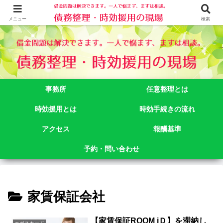
借金問題でお悩みなら司法書士法人御苑総合事務所にご相談下さい。 東京都
新宿区新宿二丁目５番１号アルテビル新宿４階 TEL:03-3356-3750
メニュー
検索
事務所
任意整理とは
時効援用とは
時効手続きの流れ
アクセス
報酬基準
予約・問い合わせ
家賃保証会社
【家賃保証ROOM iＤ】を滞納し