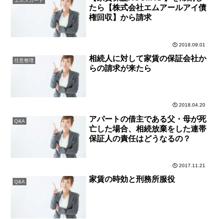
エポスカード
たら【株式会社エムアールアイ債
権回収】から請求
2018.09.01
相続人に対して家賃の保証会社か
任意整理
らの請求が来たら
2018.04.20
アパートの借主である父・母が死
Q&A
亡した場合、相続放棄をした連帯
保証人の責任はどうなるの？
2017.11.21
家賃の時効と刑務所服役
Q&A