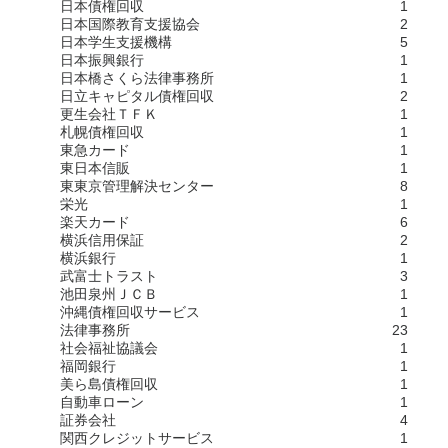
日本債権回収
1
日本国際教育支援協会
2
日本学生支援機構
5
日本振興銀行
1
日本橋さくら法律事務所
1
日立キャピタル債権回収
2
更生会社ＴＦＫ
1
札幌債権回収
1
東急カード
1
東日本信販
1
東東京管理解決センター
8
栄光
1
楽天カード
6
横浜信用保証
2
横浜銀行
1
武富士トラスト
3
池田泉州ＪＣＢ
1
沖縄債権回収サービス
1
法律事務所
23
社会福祉協議会
1
福岡銀行
1
美ら島債権回収
1
自動車ローン
1
証券会社
4
関西クレジットサービス
1