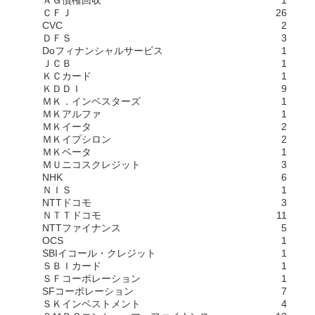
ＡＧ債権回収
1
ＣＦＪ
26
CVC
2
ＤＦＳ
3
Doフィナンシャルサービス
1
ＪＣＢ
1
ＫＣカード
1
ＫＤＤＩ
9
ＭＫ．インベスターズ
1
ＭＫアルファ
1
ＭＫイータ
2
ＭＫイプシロン
2
ＭＫベータ
1
ＭＵニコスクレジット
3
NHK
6
ＮＩＳ
1
NTTドコモ
3
ＮＴＴドコモ
11
NTTファイナンス
5
OCS
1
SBIイコール・クレジット
1
ＳＢＩカード
1
ＳＦコーポレーション
1
SFコーポレーション
7
ＳＫインベストメント
4