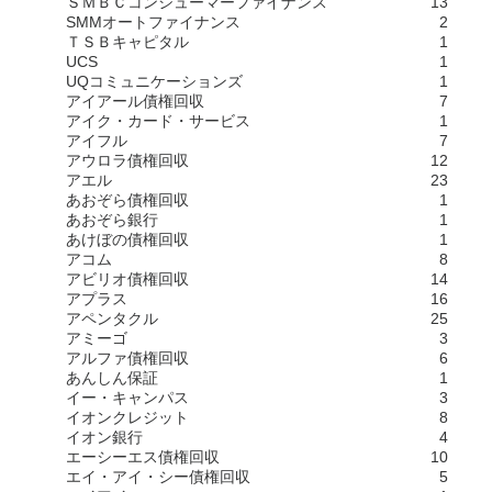
ＳＭＢＣコンシューマーファイナンス
13
SMMオートファイナンス
2
ＴＳＢキャピタル
1
UCS
1
UQコミュニケーションズ
1
アイアール債権回収
7
アイク・カード・サービス
1
アイフル
7
アウロラ債権回収
12
アエル
23
あおぞら債権回収
1
あおぞら銀行
1
あけぼの債権回収
1
アコム
8
アビリオ債権回収
14
アプラス
16
アペンタクル
25
アミーゴ
3
アルファ債権回収
6
あんしん保証
1
イー・キャンパス
3
イオンクレジット
8
イオン銀行
4
エーシーエス債権回収
10
エイ・アイ・シー債権回収
5