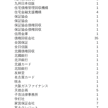
九州日本信販
1
住宅債権管理回収機構
1
住宅金融支援機構
4
保証協会
1
保証協会
1
保証協会債権回収
1
保証協会債権回収
1
信用金庫
1
債権回収会社
35
全国保証
1
全日信販
1
北國債権回収
1
北國銀行
1
北洋銀行
1
北越カード
1
北陸銀行
1
友林堂
2
名古屋カード
1
咲永
1
大阪ガスファイナンス
1
天徳企画
5
子浩法律事務所
1
学灯社
1
家賃保証会社
7
富士クレジット
7