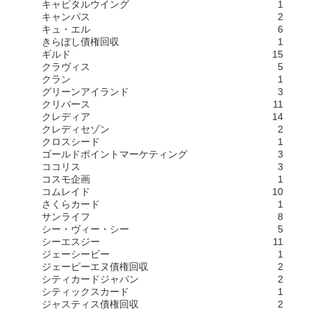
キャピタルウイング
1
キャンパス
2
キュ・エル
6
きらぼし債権回収
1
ギルド
15
クラヴィス
5
クラン
1
グリーンアイランド
3
クリバース
11
クレディア
14
クレディセゾン
2
クロスシード
1
ゴールドポイントマーケティング
3
ココリス
3
コスモ企画
1
コムレイド
10
さくらカード
1
サンライフ
8
シー・ヴィー・シー
5
シーエスジー
11
ジェーシービー
1
ジェーピーエヌ債権回収
2
シティカードジャパン
2
シティックスカード
1
ジャスティス債権回収
2