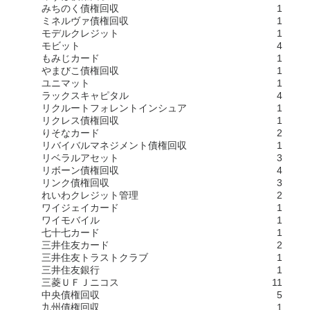
みちのく債権回収
1
ミネルヴァ債権回収
1
モデルクレジット
1
モビット
4
もみじカード
1
やまびこ債権回収
1
ユニマット
1
ラックスキャピタル
4
リクルートフォレントインシュア
1
リクレス債権回収
1
りそなカード
2
リバイバルマネジメント債権回収
1
リベラルアセット
3
リボーン債権回収
4
リンク債権回収
3
れいわクレジット管理
2
ワイジェイカード
1
ワイモバイル
1
七十七カード
1
三井住友カード
2
三井住友トラストクラブ
1
三井住友銀行
1
三菱ＵＦＪニコス
11
中央債権回収
5
九州債権回収
1