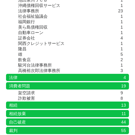
池田泉州ＪＣＢ
1
沖縄債権回収サービス
1
法律事務所
23
社会福祉協議会
1
福岡銀行
1
美ら島債権回収
1
自動車ローン
1
証券会社
4
関西クレジットサービス
1
隆昌
1
雄
5
飲食店
2
駿河台法律事務所
1
高橋裕次郎法律事務所
3
法律
4
消費者問題
19
架空請求
9
詐欺被害
8
相続
13
相続放棄
11
自己破産
44
裁判
55