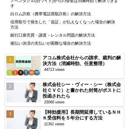
アペンタクル(旧ワイド)からの借金は消滅時効で解決できま
す
白ロム詐欺（携帯電話買取詐欺）の解決方法
信用取引で発生した「追証」が払えなくなった場合の解決
方法
銀行口座売買・譲渡・レンタル問題の解決方法
後払い決済の支払いが困難な場合の解決方法
アコム株式会社からの請求、裁判の解
決方法（消滅時効、任意整理）
44713 views
株式会社シー・ヴィー・シー（株式会
社ＣＶＣ）と書かれた封筒がポストに
投函されたら
15066 views
【時効援用】長期間延滞しているＮＨ
Ｋ受信料を５年分にする方法
11361 views