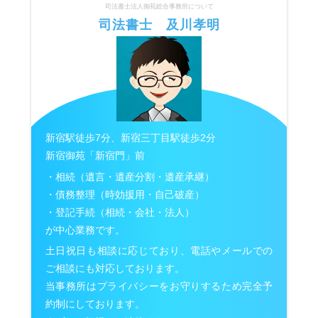
司法書士法人御苑総合事務所について
司法書士 及川孝明
新宿駅徒歩7分、新宿三丁目駅徒歩2分
新宿御苑「新宿門」前
・相続（遺言・遺産分割・遺産承継）
・債務整理（時効援用・自己破産）
・登記手続（相続・会社・法人）
が中心業務です。
土日祝日も相談に応じており、電話やメールでの
ご相談にも対応しております。
当事務所はプライバシーをお守りするため完全予
約制にしております。