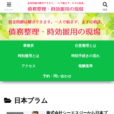
借金問題でお悩みなら司法書士法人御苑総合事務所にご相談下さい。 東京都
新宿区新宿二丁目５番１号アルテビル新宿４階 TEL:03-3356-3750
メニュー
検索
事務所
任意整理とは
時効援用とは
時効手続きの流れ
アクセス
報酬基準
予約・問い合わせ
日本プラム
株式会社シーエスジーから日本プ