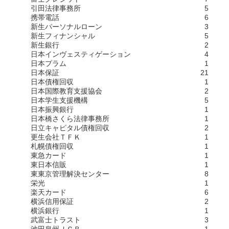
引田法律事務所
5
携帯電話
6
新生パーソナルローン
3
新生フィナンシャル
5
新生銀行
2
日本インヴェスティゲーション
4
日本プラム
1
日本保証
21
日本債権回収
1
日本国際教育支援協会
2
日本学生支援機構
5
日本振興銀行
1
日本橋さくら法律事務所
1
日立キャピタル債権回収
2
更生会社ＴＦＫ
1
札幌債権回収
1
東急カード
1
東日本信販
1
東東京管理解決センター
8
栄光
1
楽天カード
6
横浜信用保証
2
横浜銀行
1
武富士トラスト
3