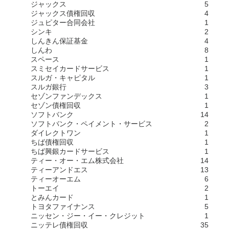
ジャックス
5
ジャックス債権回収
4
ジュピター合同会社
1
シンキ
2
しんきん保証基金
4
しんわ
8
スペース
1
スミセイカードサービス
1
スルガ・キャピタル
1
スルガ銀行
3
セゾンファンデックス
1
セゾン債権回収
1
ソフトバンク
14
ソフトバンク・ペイメント・サービス
2
ダイレクトワン
1
ちば債権回収
1
ちば興銀カードサービス
1
ティー・オー・エム株式会社
14
ティーアンドエス
13
ティーオーエム
6
トーエイ
2
とみんカード
1
トヨタファイナンス
5
ニッセン・ジー・イー・クレジット
1
ニッテレ債権回収
35