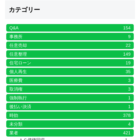
カテゴリー
Q&A
154
事務所
9
任意売却
22
任意整理
149
住宅ローン
19
個人再生
35
医療費
3
取消権
3
強制執行
1
後払い決済
1
時効
378
未分類
4
業者
421