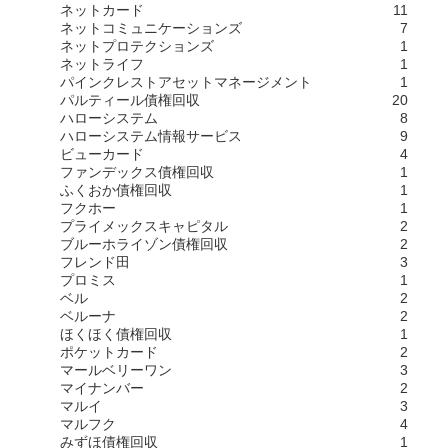
ネットカード
11
ネットコミュニケーションズ
7
ネットプロテクションズ
1
ネットライフ
1
パインクレストアセットマネージメント
1
パルティール債権回収
20
ハローシステム
8
ハローシステム情報サービス
9
ビューカード
4
ファンデックス債権回収
1
ふくおか債権回収
1
フクホー
1
プライメックスキャピタル
2
ブルーホライゾン債権回収
2
フレンド田
3
プロミス
1
ベル
2
ベルーナ
2
ほくほく債権回収
1
ポケットカード
2
マールベリーワン
3
マイナンバー
2
マルイ
3
マルフク
4
みずほ債権回収
1