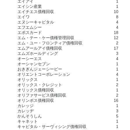
エイアイ
1
エイシン産業
1
エイチエス債権回収
10
エイワ
8
エヌシーキャピタル
4
エフエムシー
4
エポスカード
18
エム・テー・ケー債権管理回収
12
エム・ユー・フロンティア債権回収
2
エムアールアイ債権回収
17
エムズホールディング
3
オーシーエス
4
オーシャンセブン
1
おきぎんジェーシービー
1
オリエントコーポレーション
4
オリックス
1
オリックス・クレジット
2
オリックス債権回収
1
オリファサービス債権回収
2
オリンポス債権回収
16
カレッジ
1
カレッヂ
3
かんそうしん
5
キャネット
1
キャピタル・サーヴィシング債権回収
1