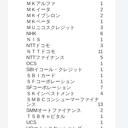
ＭＫアルファ
1
ＭＫイータ
2
ＭＫイプシロン
2
ＭＫベータ
1
ＭＵニコスクレジット
3
NHK
6
ＮＩＳ
1
NTTドコモ
3
ＮＴＴドコモ
11
NTTファイナンス
5
OCS
1
SBIイコール・クレジット
1
ＳＢＩカード
1
ＳＦコーポレーション
1
SFコーポレーション
7
ＳＫインベストメント
4
ＳＭＢＣコンシューマーファイナ
ンス
13
SMMオートファイナンス
2
ＴＳＢキャピタル
1
UCS
1