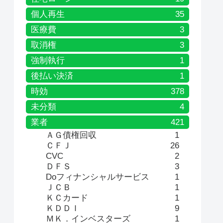
個人再生
35
医療費
3
取消権
3
強制執行
1
後払い決済
1
時効
378
未分類
4
業者
421
ＡＧ債権回収
1
ＣＦＪ
26
CVC
2
ＤＦＳ
3
Doフィナンシャルサービス
1
ＪＣＢ
1
ＫＣカード
1
ＫＤＤＩ
9
ＭＫ．インベスターズ
1