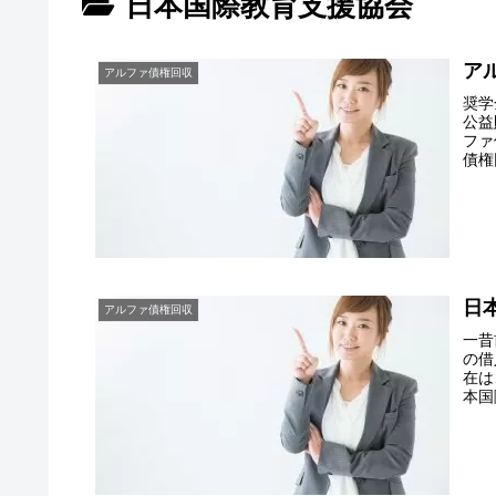
日本国際教育支援協会
ア
アルファ債権回収
奨学
公益
ファ
債権
日
アルファ債権回収
一昔
の借
在は
本国