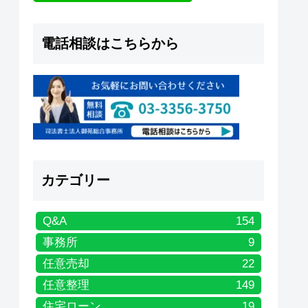
電話相談はこちらから
カテゴリー
Q&A
154
事務所
9
任意売却
22
任意整理
149
住宅ローン
19