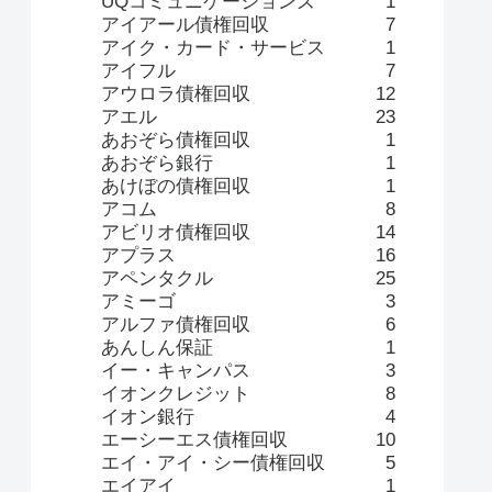
UQコミュニケーションズ
1
アイアール債権回収
7
アイク・カード・サービス
1
アイフル
7
アウロラ債権回収
12
アエル
23
あおぞら債権回収
1
あおぞら銀行
1
あけぼの債権回収
1
アコム
8
アビリオ債権回収
14
アプラス
16
アペンタクル
25
アミーゴ
3
アルファ債権回収
6
あんしん保証
1
イー・キャンパス
3
イオンクレジット
8
イオン銀行
4
エーシーエス債権回収
10
エイ・アイ・シー債権回収
5
エイアイ
1