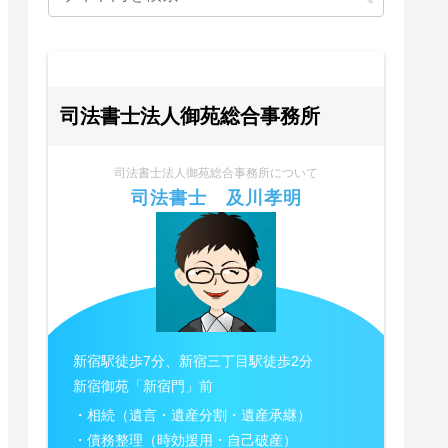
司法書士法人御苑総合事務所
司法書士法人御苑総合事務所について
司法書士 及川孝明
新宿駅徒歩7分、新宿三丁目駅徒歩2分
新宿御苑「新宿門」前
・相続（遺言・遺産分割・遺産承継）
・債務整理（時効援用・自己破産）