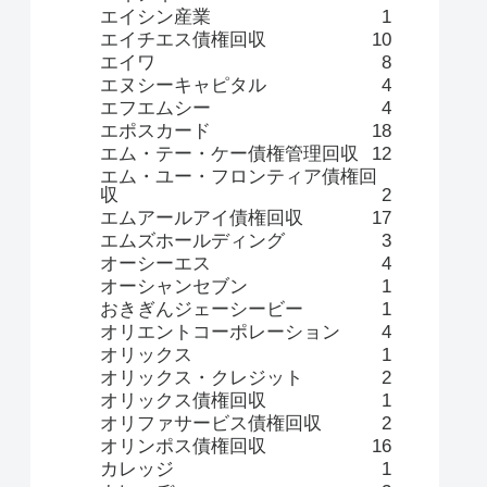
エイシン産業
1
エイチエス債権回収
10
エイワ
8
エヌシーキャピタル
4
エフエムシー
4
エポスカード
18
エム・テー・ケー債権管理回収
12
エム・ユー・フロンティア債権回
収
2
エムアールアイ債権回収
17
エムズホールディング
3
オーシーエス
4
オーシャンセブン
1
おきぎんジェーシービー
1
オリエントコーポレーション
4
オリックス
1
オリックス・クレジット
2
オリックス債権回収
1
オリファサービス債権回収
2
オリンポス債権回収
16
カレッジ
1