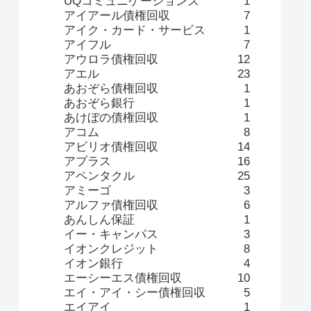
UQコミュニケーションズ
1
アイアール債権回収
7
アイク・カード・サービス
1
アイフル
7
アウロラ債権回収
12
アエル
23
あおぞら債権回収
1
あおぞら銀行
1
あけぼの債権回収
1
アコム
8
アビリオ債権回収
14
アプラス
16
アペンタクル
25
アミーゴ
3
アルファ債権回収
6
あんしん保証
1
イー・キャンパス
3
イオンクレジット
8
イオン銀行
4
エーシーエス債権回収
10
エイ・アイ・シー債権回収
5
エイアイ
1