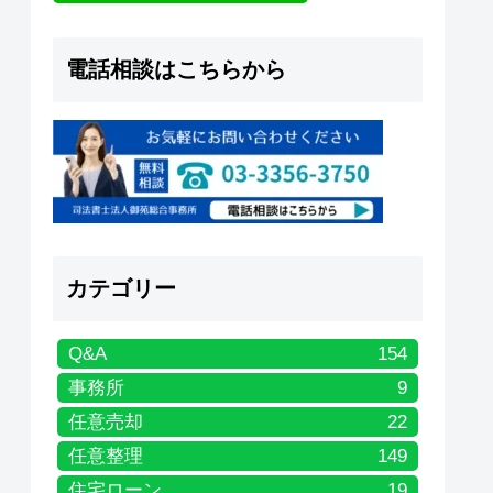
電話相談はこちらから
カテゴリー
Q&A
154
事務所
9
任意売却
22
任意整理
149
住宅ローン
19