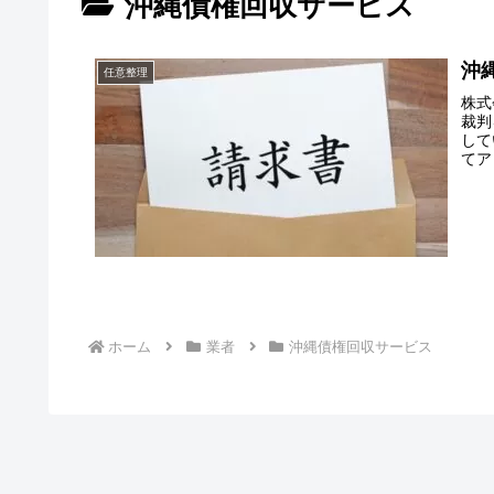
沖縄債権回収サービス
沖
任意整理
株式
裁判
して
てア
ホーム
業者
沖縄債権回収サービス