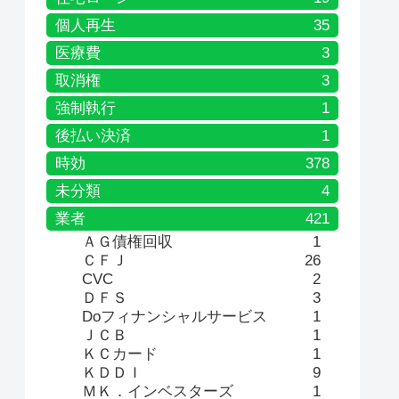
個人再生
35
医療費
3
取消権
3
強制執行
1
後払い決済
1
時効
378
未分類
4
業者
421
ＡＧ債権回収
1
ＣＦＪ
26
CVC
2
ＤＦＳ
3
Doフィナンシャルサービス
1
ＪＣＢ
1
ＫＣカード
1
ＫＤＤＩ
9
ＭＫ．インベスターズ
1