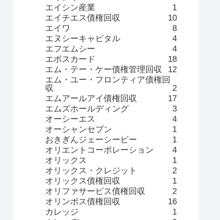
エイシン産業
1
エイチエス債権回収
10
エイワ
8
エヌシーキャピタル
4
エフエムシー
4
エポスカード
18
エム・テー・ケー債権管理回収
12
エム・ユー・フロンティア債権回
収
2
エムアールアイ債権回収
17
エムズホールディング
3
オーシーエス
4
オーシャンセブン
1
おきぎんジェーシービー
1
オリエントコーポレーション
4
オリックス
1
オリックス・クレジット
2
オリックス債権回収
1
オリファサービス債権回収
2
オリンポス債権回収
16
カレッジ
1