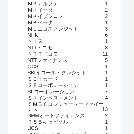
ＭＫアルファ
1
ＭＫイータ
2
ＭＫイプシロン
2
ＭＫベータ
1
ＭＵニコスクレジット
3
NHK
6
ＮＩＳ
1
NTTドコモ
3
ＮＴＴドコモ
11
NTTファイナンス
5
OCS
1
SBIイコール・クレジット
1
ＳＢＩカード
1
ＳＦコーポレーション
1
SFコーポレーション
7
ＳＫインベストメント
4
ＳＭＢＣコンシューマーファイナ
ンス
13
SMMオートファイナンス
2
ＴＳＢキャピタル
1
UCS
1