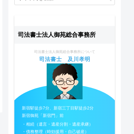
司法書士法人御苑総合事務所
司法書士法人御苑総合事務所について
司法書士 及川孝明
新宿駅徒歩7分、新宿三丁目駅徒歩2分
新宿御苑「新宿門」前
・相続（遺言・遺産分割・遺産承継）
・債務整理（時効援用・自己破産）