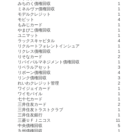
みちのく債権回収
1
ミネルヴァ債権回収
1
モデルクレジット
1
モビット
4
もみじカード
1
やまびこ債権回収
1
ユニマット
1
ラックスキャピタル
4
リクルートフォレントインシュア
1
リクレス債権回収
1
りそなカード
2
リバイバルマネジメント債権回収
1
リベラルアセット
3
リボーン債権回収
4
リンク債権回収
3
れいわクレジット管理
2
ワイジェイカード
1
ワイモバイル
1
七十七カード
1
三井住友カード
2
三井住友トラストクラブ
1
三井住友銀行
1
三菱ＵＦＪニコス
11
中央債権回収
5
九州債権回収
1