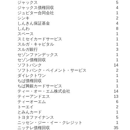
ジャックス
5
ジャックス債権回収
4
ジュピター合同会社
1
シンキ
2
しんきん保証基金
4
しんわ
8
スペース
1
スミセイカードサービス
1
スルガ・キャピタル
1
スルガ銀行
3
セゾンファンデックス
1
セゾン債権回収
1
ソフトバンク
14
ソフトバンク・ペイメント・サービス
2
ダイレクトワン
1
ちば債権回収
1
ちば興銀カードサービス
1
ティー・オー・エム株式会社
14
ティーアンドエス
13
ティーオーエム
6
トーエイ
2
とみんカード
1
トヨタファイナンス
5
ニッセン・ジー・イー・クレジット
1
ニッテレ債権回収
35