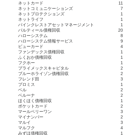
ネットカード
11
ネットコミュニケーションズ
7
ネットプロテクションズ
1
ネットライフ
1
パインクレストアセットマネージメント
1
パルティール債権回収
20
ハローシステム
8
ハローシステム情報サービス
9
ビューカード
4
ファンデックス債権回収
1
ふくおか債権回収
1
フクホー
1
プライメックスキャピタル
2
ブルーホライゾン債権回収
2
フレンド田
3
プロミス
1
ベル
2
ベルーナ
2
ほくほく債権回収
1
ポケットカード
2
マールベリーワン
3
マイナンバー
2
マルイ
3
マルフク
4
みずほ債権回収
1