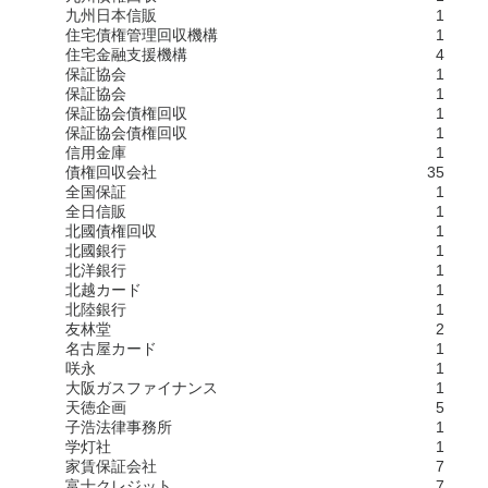
九州日本信販
1
住宅債権管理回収機構
1
住宅金融支援機構
4
保証協会
1
保証協会
1
保証協会債権回収
1
保証協会債権回収
1
信用金庫
1
債権回収会社
35
全国保証
1
全日信販
1
北國債権回収
1
北國銀行
1
北洋銀行
1
北越カード
1
北陸銀行
1
友林堂
2
名古屋カード
1
咲永
1
大阪ガスファイナンス
1
天徳企画
5
子浩法律事務所
1
学灯社
1
家賃保証会社
7
富士クレジット
7