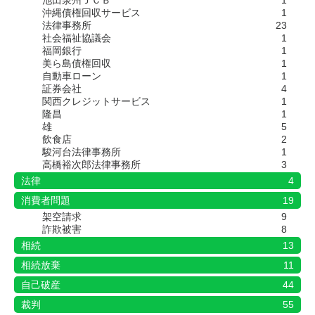
池田泉州ＪＣＢ
1
沖縄債権回収サービス
1
法律事務所
23
社会福祉協議会
1
福岡銀行
1
美ら島債権回収
1
自動車ローン
1
証券会社
4
関西クレジットサービス
1
隆昌
1
雄
5
飲食店
2
駿河台法律事務所
1
高橋裕次郎法律事務所
3
法律
4
消費者問題
19
架空請求
9
詐欺被害
8
相続
13
相続放棄
11
自己破産
44
裁判
55