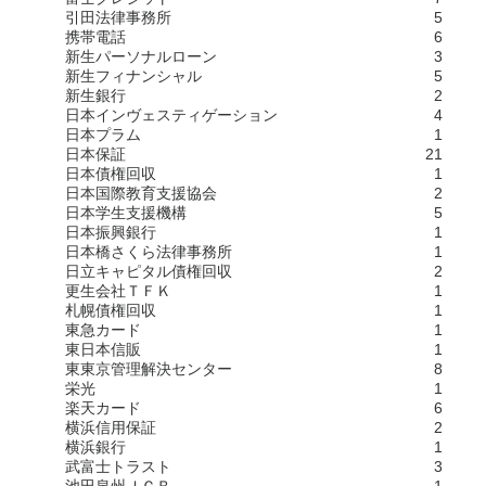
引田法律事務所
5
携帯電話
6
新生パーソナルローン
3
新生フィナンシャル
5
新生銀行
2
日本インヴェスティゲーション
4
日本プラム
1
日本保証
21
日本債権回収
1
日本国際教育支援協会
2
日本学生支援機構
5
日本振興銀行
1
日本橋さくら法律事務所
1
日立キャピタル債権回収
2
更生会社ＴＦＫ
1
札幌債権回収
1
東急カード
1
東日本信販
1
東東京管理解決センター
8
栄光
1
楽天カード
6
横浜信用保証
2
横浜銀行
1
武富士トラスト
3