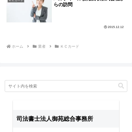
ＫＣカード
らの訪問
2015.12.12
ホーム
業者
ＫＣカード
司法書士法人御苑総合事務所