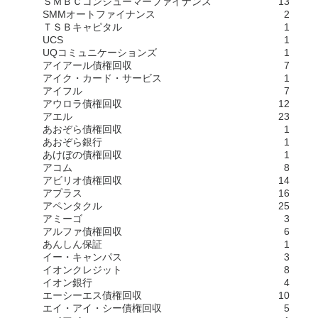
ＳＭＢＣコンシューマーファイナンス
13
SMMオートファイナンス
2
ＴＳＢキャピタル
1
UCS
1
UQコミュニケーションズ
1
アイアール債権回収
7
アイク・カード・サービス
1
アイフル
7
アウロラ債権回収
12
アエル
23
あおぞら債権回収
1
あおぞら銀行
1
あけぼの債権回収
1
アコム
8
アビリオ債権回収
14
アプラス
16
アペンタクル
25
アミーゴ
3
アルファ債権回収
6
あんしん保証
1
イー・キャンパス
3
イオンクレジット
8
イオン銀行
4
エーシーエス債権回収
10
エイ・アイ・シー債権回収
5