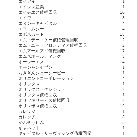
エイアイ
1
エイシン産業
1
エイチエス債権回収
10
エイワ
8
エヌシーキャピタル
4
エフエムシー
4
エポスカード
18
エム・テー・ケー債権管理回収
12
エム・ユー・フロンティア債権回収
2
エムアールアイ債権回収
17
エムズホールディング
3
オーシーエス
4
オーシャンセブン
1
おきぎんジェーシービー
1
オリエントコーポレーション
4
オリックス
1
オリックス・クレジット
2
オリックス債権回収
1
オリファサービス債権回収
2
オリンポス債権回収
16
カレッジ
1
カレッヂ
3
かんそうしん
5
キャネット
1
キャピタル・サーヴィシング債権回収
1