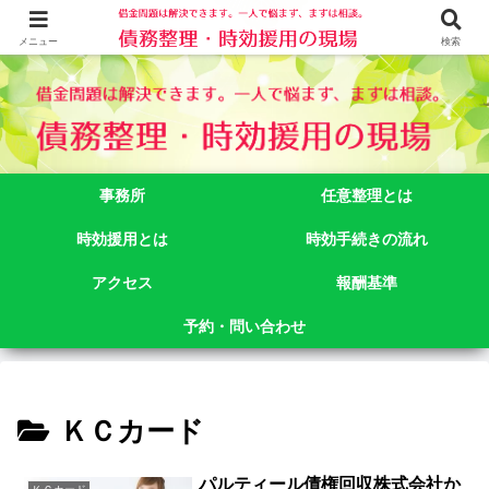
借金問題でお悩みなら司法書士法人御苑総合事務所にご相談下さい。 東京都
新宿区新宿二丁目５番１号アルテビル新宿４階 TEL:03-3356-3750
メニュー
検索
事務所
任意整理とは
時効援用とは
時効手続きの流れ
アクセス
報酬基準
予約・問い合わせ
ＫＣカード
パルティール債権回収株式会社か