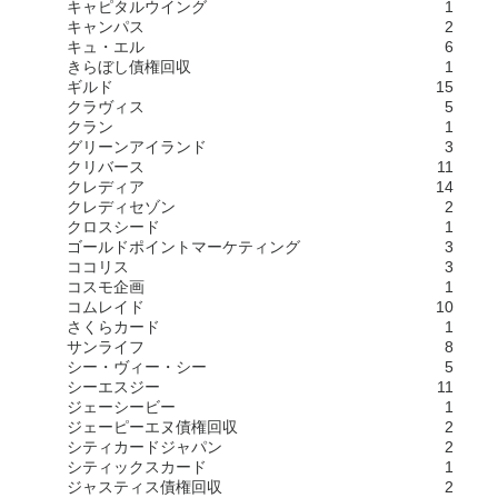
キャピタルウイング
1
キャンパス
2
キュ・エル
6
きらぼし債権回収
1
ギルド
15
クラヴィス
5
クラン
1
グリーンアイランド
3
クリバース
11
クレディア
14
クレディセゾン
2
クロスシード
1
ゴールドポイントマーケティング
3
ココリス
3
コスモ企画
1
コムレイド
10
さくらカード
1
サンライフ
8
シー・ヴィー・シー
5
シーエスジー
11
ジェーシービー
1
ジェーピーエヌ債権回収
2
シティカードジャパン
2
シティックスカード
1
ジャスティス債権回収
2