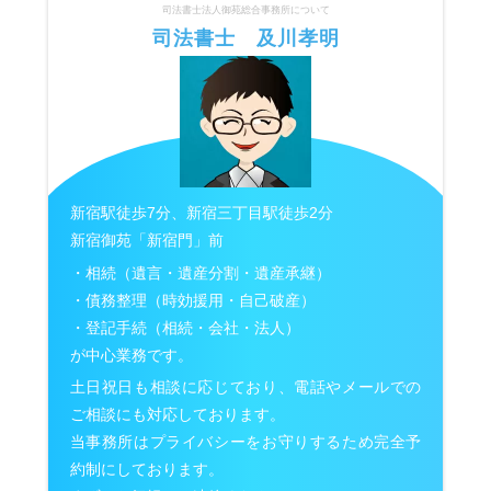
司法書士法人御苑総合事務所について
司法書士 及川孝明
新宿駅徒歩7分、新宿三丁目駅徒歩2分
新宿御苑「新宿門」前
・相続（遺言・遺産分割・遺産承継）
・債務整理（時効援用・自己破産）
・登記手続（相続・会社・法人）
が中心業務です。
土日祝日も相談に応じており、電話やメールでの
ご相談にも対応しております。
当事務所はプライバシーをお守りするため完全予
約制にしております。