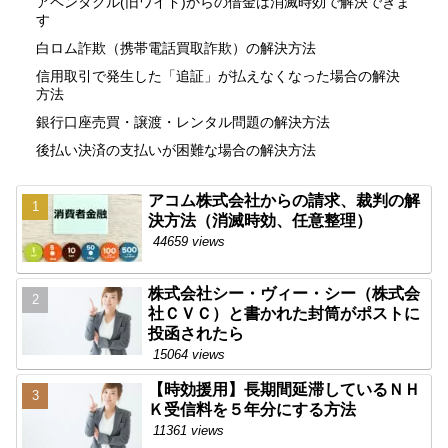
アペンタクル(旧ワイド)からの借金は消滅時効で解決できま
す
白ロム詐欺（携帯電話買取詐欺）の解決方法
信用取引で発生した「追証」が払えなくなった場合の解決
方法
銀行口座売買・譲渡・レンタル問題の解決方法
後払い決済の支払いが困難な場合の解決方法
アコム株式会社からの請求、裁判の解
決方法（消滅時効、任意整理）
44659 views
株式会社シー・ヴィー・シー（株式会
社ＣＶＣ）と書かれた封筒がポストに
投函されたら
15064 views
【時効援用】長期間延滞しているＮＨ
Ｋ受信料を５年分にする方法
11361 views