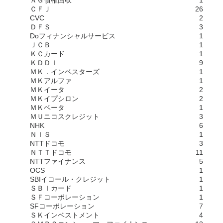
ＡＧ債権回収
1
ＣＦＪ
26
CVC
2
ＤＦＳ
3
Doフィナンシャルサービス
1
ＪＣＢ
1
ＫＣカード
1
ＫＤＤＩ
9
ＭＫ．インベスターズ
1
ＭＫアルファ
1
ＭＫイータ
2
ＭＫイプシロン
2
ＭＫベータ
1
ＭＵニコスクレジット
3
NHK
6
ＮＩＳ
1
NTTドコモ
3
ＮＴＴドコモ
11
NTTファイナンス
5
OCS
1
SBIイコール・クレジット
1
ＳＢＩカード
1
ＳＦコーポレーション
1
SFコーポレーション
7
ＳＫインベストメント
4