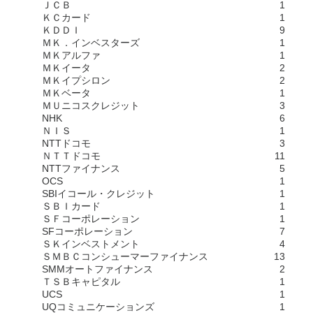
ＪＣＢ
1
ＫＣカード
1
ＫＤＤＩ
9
ＭＫ．インベスターズ
1
ＭＫアルファ
1
ＭＫイータ
2
ＭＫイプシロン
2
ＭＫベータ
1
ＭＵニコスクレジット
3
NHK
6
ＮＩＳ
1
NTTドコモ
3
ＮＴＴドコモ
11
NTTファイナンス
5
OCS
1
SBIイコール・クレジット
1
ＳＢＩカード
1
ＳＦコーポレーション
1
SFコーポレーション
7
ＳＫインベストメント
4
ＳＭＢＣコンシューマーファイナンス
13
SMMオートファイナンス
2
ＴＳＢキャピタル
1
UCS
1
UQコミュニケーションズ
1