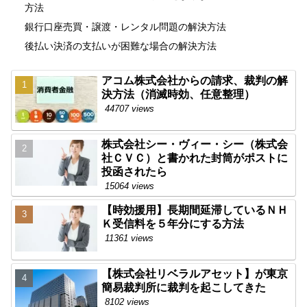
方法
銀行口座売買・譲渡・レンタル問題の解決方法
後払い決済の支払いが困難な場合の解決方法
アコム株式会社からの請求、裁判の解
決方法（消滅時効、任意整理）
44707 views
株式会社シー・ヴィー・シー（株式会
社ＣＶＣ）と書かれた封筒がポストに
投函されたら
15064 views
【時効援用】長期間延滞しているＮＨ
Ｋ受信料を５年分にする方法
11361 views
【株式会社リベラルアセット】が東京
簡易裁判所に裁判を起こしてきた
8102 views