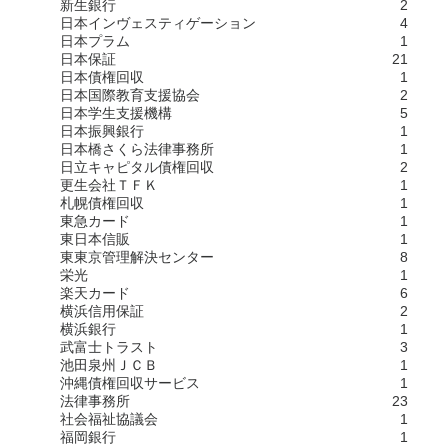
新生銀行
2
日本インヴェスティゲーション
4
日本プラム
1
日本保証
21
日本債権回収
1
日本国際教育支援協会
2
日本学生支援機構
5
日本振興銀行
1
日本橋さくら法律事務所
1
日立キャピタル債権回収
2
更生会社ＴＦＫ
1
札幌債権回収
1
東急カード
1
東日本信販
1
東東京管理解決センター
8
栄光
1
楽天カード
6
横浜信用保証
2
横浜銀行
1
武富士トラスト
3
池田泉州ＪＣＢ
1
沖縄債権回収サービス
1
法律事務所
23
社会福祉協議会
1
福岡銀行
1