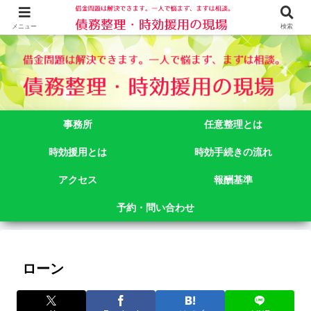
借金問題でお悩みなら司法書士法人御苑総合事務所にご相談下さい。 東京都
新宿区新宿二丁目５番１号アルテビル新宿４階 TEL:03-3356-3750
メニュー
検索
事務所
任意整理とは
時効援用とは
時効手続きの流れ
アクセス
報酬基準
予約・問い合わせ
ローン