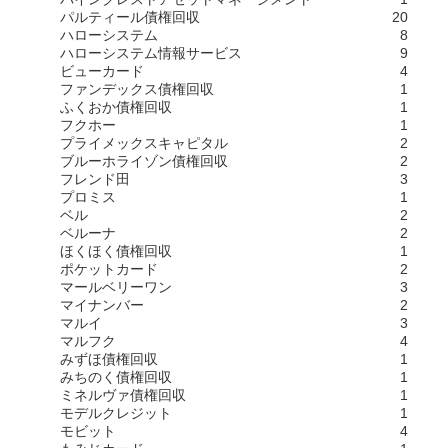
パルティール債権回収
20
ハローシステム
8
ハローシステム情報サービス
9
ビューカード
4
ファンデックス債権回収
1
ふくおか債権回収
1
フクホー
1
プライメックスキャピタル
2
ブルーホライゾン債権回収
2
フレンド田
3
プロミス
1
ベル
2
ベルーナ
2
ほくほく債権回収
1
ポケットカード
2
マールベリーワン
3
マイナンバー
2
マルイ
3
マルフク
4
みずほ債権回収
1
みちのく債権回収
1
ミネルヴァ債権回収
1
モデルクレジット
1
モビット
4