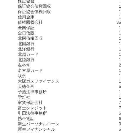
保証協会
1
保証協会債権回収
1
保証協会債権回収
1
信用金庫
1
債権回収会社
35
全国保証
1
全日信販
1
北國債権回収
1
北國銀行
1
北洋銀行
1
北越カード
1
北陸銀行
1
友林堂
2
名古屋カード
1
咲永
1
大阪ガスファイナンス
1
天徳企画
5
子浩法律事務所
1
学灯社
1
家賃保証会社
7
富士クレジット
7
引田法律事務所
5
携帯電話
6
新生パーソナルローン
3
新生フィナンシャル
5