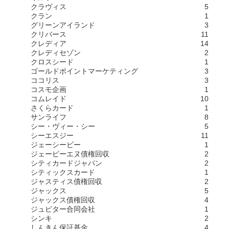
クラヴィス
5
クラン
1
グリーンアイランド
3
クリバース
11
クレディア
14
クレディセゾン
2
クロスシード
1
ゴールドポイントマーケティング
3
ココリス
3
コスモ企画
1
コムレイド
10
さくらカード
1
サンライフ
8
シー・ヴィー・シー
5
シーエスジー
11
ジェーシービー
1
ジェーピーエヌ債権回収
2
シティカードジャパン
2
シティックスカード
1
ジャスティス債権回収
2
ジャックス
5
ジャックス債権回収
4
ジュピター合同会社
1
シンキ
2
しんきん保証基金
4