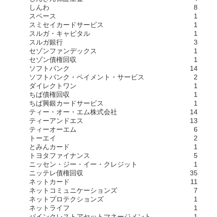
しんわ
8
スペース
1
スミセイカードサービス
1
スルガ・キャピタル
1
スルガ銀行
3
セゾンファンデックス
1
セゾン債権回収
1
ソフトバンク
14
ソフトバンク・ペイメント・サービス
2
ダイレクトワン
1
ちば債権回収
1
ちば興銀カードサービス
1
ティー・オー・エム株式会社
14
ティーアンドエス
13
ティーオーエム
6
トーエイ
2
とみんカード
1
トヨタファイナンス
5
ニッセン・ジー・イー・クレジット
1
ニッテレ債権回収
35
ネットカード
11
ネットコミュニケーションズ
7
ネットプロテクションズ
1
ネットライフ
1
パインクレストアセットマネージメント
1