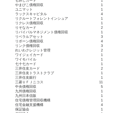
もみじカード
1
やまびこ債権回収
1
ユニマット
1
ラックスキャピタル
4
リクルートフォレントインシュア
1
リクレス債権回収
1
りそなカード
2
リバイバルマネジメント債権回収
1
リベラルアセット
3
リボーン債権回収
4
リンク債権回収
3
れいわクレジット管理
2
ワイジェイカード
1
ワイモバイル
1
七十七カード
1
三井住友カード
2
三井住友トラストクラブ
1
三井住友銀行
1
三菱ＵＦＪニコス
11
中央債権回収
5
九州債権回収
1
九州日本信販
1
住宅債権管理回収機構
1
住宅金融支援機構
4
保証協会
1