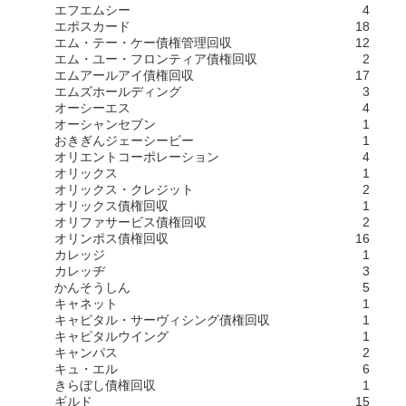
エフエムシー
4
エポスカード
18
エム・テー・ケー債権管理回収
12
エム・ユー・フロンティア債権回収
2
エムアールアイ債権回収
17
エムズホールディング
3
オーシーエス
4
オーシャンセブン
1
おきぎんジェーシービー
1
オリエントコーポレーション
4
オリックス
1
オリックス・クレジット
2
オリックス債権回収
1
オリファサービス債権回収
2
オリンポス債権回収
16
カレッジ
1
カレッヂ
3
かんそうしん
5
キャネット
1
キャピタル・サーヴィシング債権回収
1
キャピタルウイング
1
キャンパス
2
キュ・エル
6
きらぼし債権回収
1
ギルド
15