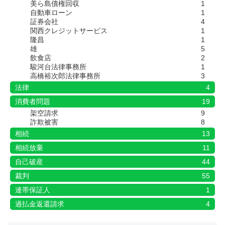
美ら島債権回収
1
自動車ローン
1
証券会社
4
関西クレジットサービス
1
隆昌
1
雄
5
飲食店
2
駿河台法律事務所
1
高橋裕次郎法律事務所
3
法律
4
消費者問題
19
架空請求
9
詐欺被害
8
相続
13
相続放棄
11
自己破産
44
裁判
55
連帯保証人
1
過払金返還請求
4