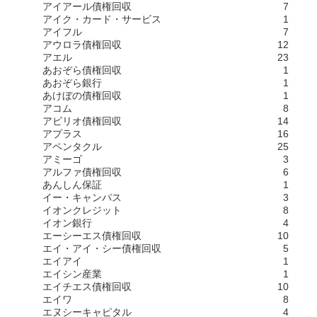
アイアール債権回収
7
アイク・カード・サービス
1
アイフル
7
アウロラ債権回収
12
アエル
23
あおぞら債権回収
1
あおぞら銀行
1
あけぼの債権回収
1
アコム
8
アビリオ債権回収
14
アプラス
16
アペンタクル
25
アミーゴ
3
アルファ債権回収
6
あんしん保証
1
イー・キャンパス
3
イオンクレジット
8
イオン銀行
4
エーシーエス債権回収
10
エイ・アイ・シー債権回収
5
エイアイ
1
エイシン産業
1
エイチエス債権回収
10
エイワ
8
エヌシーキャピタル
4