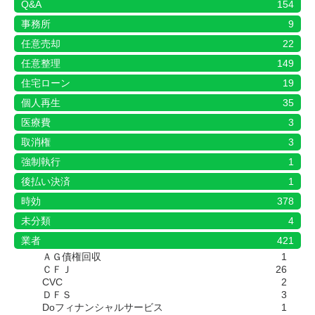
Q&A
154
事務所
9
任意売却
22
任意整理
149
住宅ローン
19
個人再生
35
医療費
3
取消権
3
強制執行
1
後払い決済
1
時効
378
未分類
4
業者
421
ＡＧ債権回収
1
ＣＦＪ
26
CVC
2
ＤＦＳ
3
Doフィナンシャルサービス
1