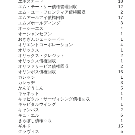
エポスカード
18
エム・テー・ケー債権管理回収
12
エム・ユー・フロンティア債権回収
2
エムアールアイ債権回収
17
エムズホールディング
3
オーシーエス
4
オーシャンセブン
1
おきぎんジェーシービー
1
オリエントコーポレーション
4
オリックス
1
オリックス・クレジット
2
オリックス債権回収
1
オリファサービス債権回収
2
オリンポス債権回収
16
カレッジ
1
カレッヂ
3
かんそうしん
5
キャネット
1
キャピタル・サーヴィシング債権回収
1
キャピタルウイング
1
キャンパス
2
キュ・エル
6
きらぼし債権回収
1
ギルド
15
クラヴィス
5