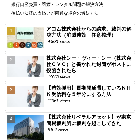
銀行口座売買・譲渡・レンタル問題の解決方法
後払い決済の支払いが困難な場合の解決方法
アコム株式会社からの請求、裁判の解
決方法（消滅時効、任意整理）
44631 views
株式会社シー・ヴィー・シー（株式会
社ＣＶＣ）と書かれた封筒がポストに
投函されたら
15063 views
【時効援用】長期間延滞しているＮＨ
Ｋ受信料を５年分にする方法
11361 views
【株式会社リベラルアセット】が東京
簡易裁判所に裁判を起こしてきた
8102 views