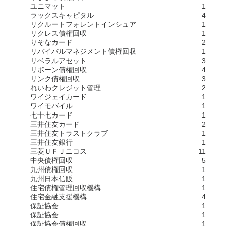
ユニマット
1
ラックスキャピタル
4
リクルートフォレントインシュア
1
リクレス債権回収
1
りそなカード
2
リバイバルマネジメント債権回収
1
リベラルアセット
3
リボーン債権回収
4
リンク債権回収
3
れいわクレジット管理
2
ワイジェイカード
1
ワイモバイル
1
七十七カード
1
三井住友カード
2
三井住友トラストクラブ
1
三井住友銀行
1
三菱ＵＦＪニコス
11
中央債権回収
5
九州債権回収
1
九州日本信販
1
住宅債権管理回収機構
1
住宅金融支援機構
4
保証協会
1
保証協会
1
保証協会債権回収
1