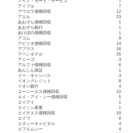
アイク・カード・サービス
1
アイフル
7
アウロラ債権回収
12
アエル
23
あおぞら債権回収
1
あおぞら銀行
1
あけぼの債権回収
1
アコム
8
アビリオ債権回収
14
アプラス
16
アペンタクル
25
アミーゴ
3
アルファ債権回収
6
あんしん保証
1
イー・キャンパス
3
イオンクレジット
8
イオン銀行
4
エーシーエス債権回収
10
エイ・アイ・シー債権回収
5
エイアイ
1
エイシン産業
1
エイチエス債権回収
10
エイワ
8
エヌシーキャピタル
4
エフエムシー
4