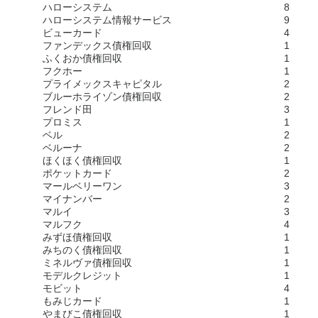
ハローシステム
8
ハローシステム情報サービス
9
ビューカード
4
ファンデックス債権回収
1
ふくおか債権回収
1
フクホー
1
プライメックスキャピタル
2
ブルーホライゾン債権回収
2
フレンド田
3
プロミス
1
ベル
2
ベルーナ
2
ほくほく債権回収
1
ポケットカード
2
マールベリーワン
3
マイナンバー
2
マルイ
3
マルフク
4
みずほ債権回収
1
みちのく債権回収
1
ミネルヴァ債権回収
1
モデルクレジット
1
モビット
4
もみじカード
1
やまびこ債権回収
1