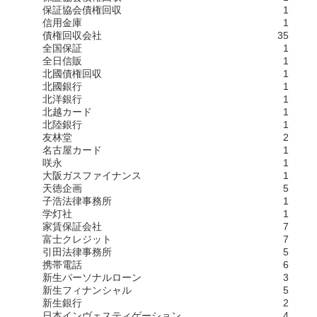
保証協会債権回収
1
信用金庫
1
債権回収会社
35
全国保証
1
全日信販
1
北國債権回収
1
北國銀行
1
北洋銀行
1
北越カード
1
北陸銀行
1
友林堂
2
名古屋カード
1
咲永
1
大阪ガスファイナンス
1
天徳企画
5
子浩法律事務所
1
学灯社
1
家賃保証会社
7
富士クレジット
7
引田法律事務所
5
携帯電話
6
新生パーソナルローン
3
新生フィナンシャル
5
新生銀行
2
日本インヴェスティゲーション
4