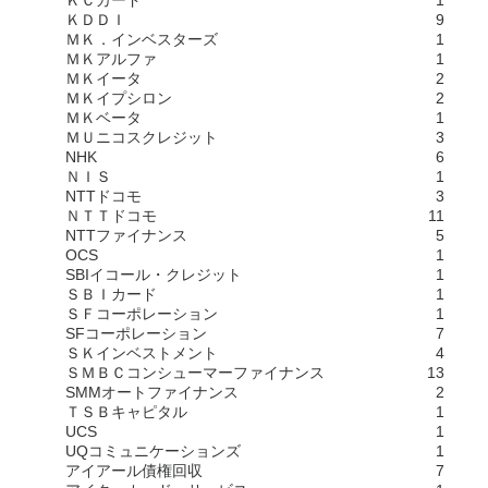
ＫＤＤＩ
9
ＭＫ．インベスターズ
1
ＭＫアルファ
1
ＭＫイータ
2
ＭＫイプシロン
2
ＭＫベータ
1
ＭＵニコスクレジット
3
NHK
6
ＮＩＳ
1
NTTドコモ
3
ＮＴＴドコモ
11
NTTファイナンス
5
OCS
1
SBIイコール・クレジット
1
ＳＢＩカード
1
ＳＦコーポレーション
1
SFコーポレーション
7
ＳＫインベストメント
4
ＳＭＢＣコンシューマーファイナンス
13
SMMオートファイナンス
2
ＴＳＢキャピタル
1
UCS
1
UQコミュニケーションズ
1
アイアール債権回収
7