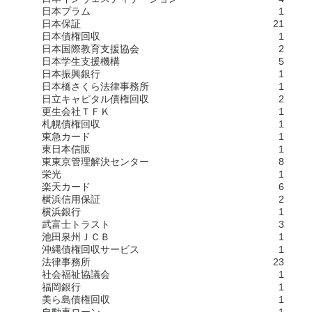
日本プラム
1
日本保証
21
日本債権回収
1
日本国際教育支援協会
2
日本学生支援機構
5
日本振興銀行
1
日本橋さくら法律事務所
1
日立キャピタル債権回収
2
更生会社ＴＦＫ
1
札幌債権回収
1
東急カード
1
東日本信販
1
東東京管理解決センター
8
栄光
1
楽天カード
6
横浜信用保証
2
横浜銀行
1
武富士トラスト
3
池田泉州ＪＣＢ
1
沖縄債権回収サービス
1
法律事務所
23
社会福祉協議会
1
福岡銀行
1
美ら島債権回収
1
自動車ローン
1