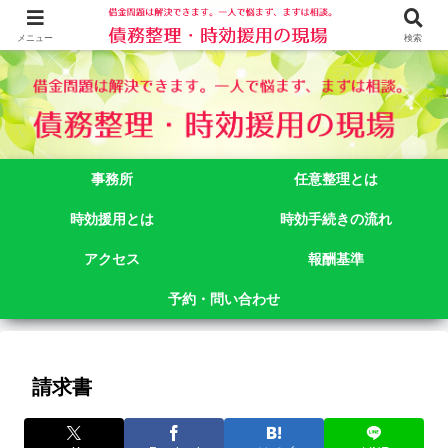
借金問題でお悩みなら司法書士法人御苑総合事務所にご相談下さい。 東京都
新宿区新宿二丁目５番１号アルテビル新宿４階 TEL:03-3356-3750
メニュー
検索
事務所
任意整理とは
時効援用とは
時効手続きの流れ
アクセス
報酬基準
予約・問い合わせ
請求書