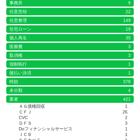
事務所
9
任意売却
22
任意整理
149
住宅ローン
19
個人再生
35
医療費
3
取消権
3
強制執行
1
後払い決済
1
時効
378
未分類
4
業者
421
ＡＧ債権回収
1
ＣＦＪ
26
CVC
2
ＤＦＳ
3
Doフィナンシャルサービス
1
ＪＣＢ
1
ＫＣカード
1