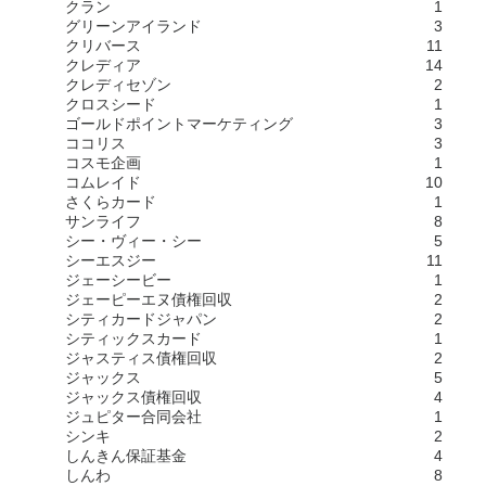
クラン
1
グリーンアイランド
3
クリバース
11
クレディア
14
クレディセゾン
2
クロスシード
1
ゴールドポイントマーケティング
3
ココリス
3
コスモ企画
1
コムレイド
10
さくらカード
1
サンライフ
8
シー・ヴィー・シー
5
シーエスジー
11
ジェーシービー
1
ジェーピーエヌ債権回収
2
シティカードジャパン
2
シティックスカード
1
ジャスティス債権回収
2
ジャックス
5
ジャックス債権回収
4
ジュピター合同会社
1
シンキ
2
しんきん保証基金
4
しんわ
8