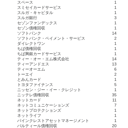
スペース
1
スミセイカードサービス
1
スルガ・キャピタル
1
スルガ銀行
3
セゾンファンデックス
1
セゾン債権回収
1
ソフトバンク
14
ソフトバンク・ペイメント・サービス
2
ダイレクトワン
1
ちば債権回収
1
ちば興銀カードサービス
1
ティー・オー・エム株式会社
14
ティーアンドエス
13
ティーオーエム
6
トーエイ
2
とみんカード
1
トヨタファイナンス
5
ニッセン・ジー・イー・クレジット
1
ニッテレ債権回収
35
ネットカード
11
ネットコミュニケーションズ
7
ネットプロテクションズ
1
ネットライフ
1
パインクレストアセットマネージメント
1
パルティール債権回収
20