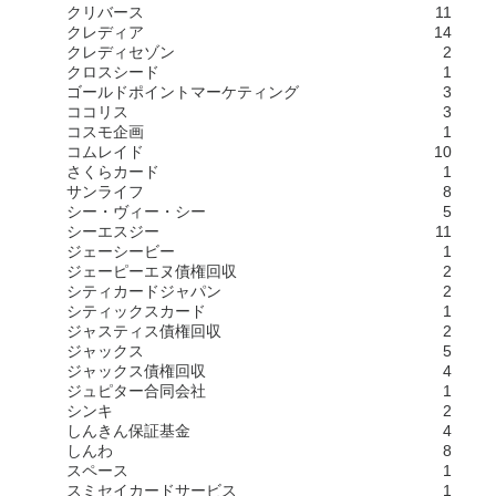
クリバース
11
クレディア
14
クレディセゾン
2
クロスシード
1
ゴールドポイントマーケティング
3
ココリス
3
コスモ企画
1
コムレイド
10
さくらカード
1
サンライフ
8
シー・ヴィー・シー
5
シーエスジー
11
ジェーシービー
1
ジェーピーエヌ債権回収
2
シティカードジャパン
2
シティックスカード
1
ジャスティス債権回収
2
ジャックス
5
ジャックス債権回収
4
ジュピター合同会社
1
シンキ
2
しんきん保証基金
4
しんわ
8
スペース
1
スミセイカードサービス
1