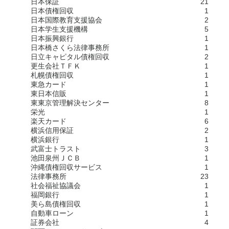
日本保証
21
日本債権回収
1
日本国際教育支援協会
2
日本学生支援機構
5
日本振興銀行
1
日本橋さくら法律事務所
1
日立キャピタル債権回収
2
更生会社ＴＦＫ
1
札幌債権回収
1
東急カード
1
東日本信販
1
東東京管理解決センター
8
栄光
1
楽天カード
6
横浜信用保証
2
横浜銀行
1
武富士トラスト
3
池田泉州ＪＣＢ
1
沖縄債権回収サービス
1
法律事務所
23
社会福祉協議会
1
福岡銀行
1
美ら島債権回収
1
自動車ローン
1
証券会社
4