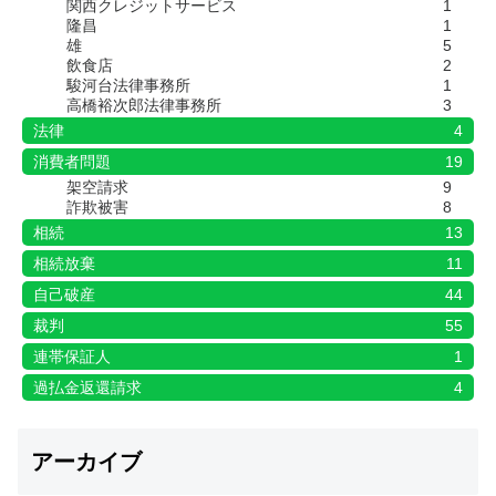
関西クレジットサービス
1
隆昌
1
雄
5
飲食店
2
駿河台法律事務所
1
高橋裕次郎法律事務所
3
法律
4
消費者問題
19
架空請求
9
詐欺被害
8
相続
13
相続放棄
11
自己破産
44
裁判
55
連帯保証人
1
過払金返還請求
4
アーカイブ