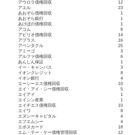
アウロラ債権回収
12
アエル
23
あおぞら債権回収
1
あおぞら銀行
1
あけぼの債権回収
1
アコム
8
アビリオ債権回収
14
アプラス
16
アペンタクル
25
アミーゴ
3
アルファ債権回収
6
あんしん保証
1
イー・キャンパス
3
イオンクレジット
8
イオン銀行
4
エーシーエス債権回収
10
エイ・アイ・シー債権回収
5
エイアイ
1
エイシン産業
1
エイチエス債権回収
10
エイワ
8
エヌシーキャピタル
4
エフエムシー
4
エポスカード
18
エム・テー・ケー債権管理回収
12