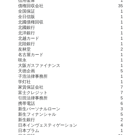
信用金庫
1
債権回収会社
35
全国保証
1
全日信販
1
北國債権回収
1
北國銀行
1
北洋銀行
1
北越カード
1
北陸銀行
1
友林堂
2
名古屋カード
1
咲永
1
大阪ガスファイナンス
1
天徳企画
5
子浩法律事務所
1
学灯社
1
家賃保証会社
7
富士クレジット
7
引田法律事務所
5
携帯電話
6
新生パーソナルローン
3
新生フィナンシャル
5
新生銀行
2
日本インヴェスティゲーション
4
日本プラム
1