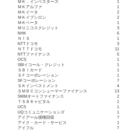
ＭＫ．インベスターズ
1
ＭＫアルファ
1
ＭＫイータ
2
ＭＫイプシロン
2
ＭＫベータ
1
ＭＵニコスクレジット
3
NHK
6
ＮＩＳ
1
NTTドコモ
3
ＮＴＴドコモ
11
NTTファイナンス
5
OCS
1
SBIイコール・クレジット
1
ＳＢＩカード
1
ＳＦコーポレーション
1
SFコーポレーション
7
ＳＫインベストメント
4
ＳＭＢＣコンシューマーファイナンス
13
SMMオートファイナンス
2
ＴＳＢキャピタル
1
UCS
1
UQコミュニケーションズ
1
アイアール債権回収
7
アイク・カード・サービス
1
アイフル
7