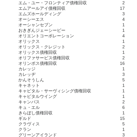
エム・ユー・フロンティア債権回収
2
エムアールアイ債権回収
17
エムズホールディング
3
オーシーエス
4
オーシャンセブン
1
おきぎんジェーシービー
1
オリエントコーポレーション
4
オリックス
1
オリックス・クレジット
2
オリックス債権回収
1
オリファサービス債権回収
2
オリンポス債権回収
16
カレッジ
1
カレッヂ
3
かんそうしん
5
キャネット
1
キャピタル・サーヴィシング債権回収
1
キャピタルウイング
1
キャンパス
2
キュ・エル
6
きらぼし債権回収
1
ギルド
15
クラヴィス
5
クラン
1
グリーンアイランド
3