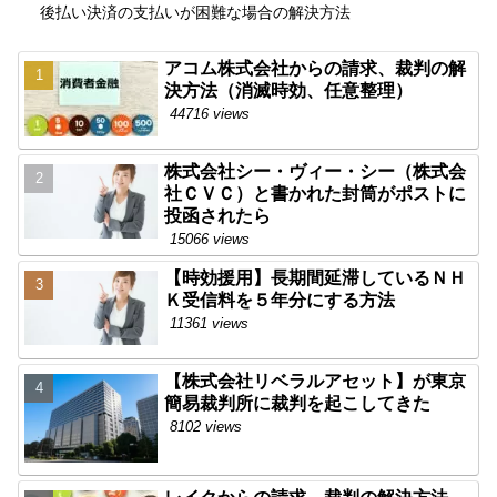
後払い決済の支払いが困難な場合の解決方法
アコム株式会社からの請求、裁判の解
決方法（消滅時効、任意整理）
44716 views
株式会社シー・ヴィー・シー（株式会
社ＣＶＣ）と書かれた封筒がポストに
投函されたら
15066 views
【時効援用】長期間延滞しているＮＨ
Ｋ受信料を５年分にする方法
11361 views
【株式会社リベラルアセット】が東京
簡易裁判所に裁判を起こしてきた
8102 views