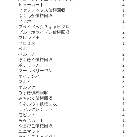
ビューカード
4
ファンデックス債権回収
1
ふくおか債権回収
1
フクホー
1
プライメックスキャピタル
2
ブルーホライゾン債権回収
2
フレンド田
3
プロミス
1
ベル
2
ベルーナ
2
ほくほく債権回収
1
ポケットカード
2
マールベリーワン
3
マイナンバー
2
マルイ
3
マルフク
4
みずほ債権回収
1
みちのく債権回収
1
ミネルヴァ債権回収
1
モデルクレジット
1
モビット
4
もみじカード
1
やまびこ債権回収
1
ユニマット
1
ラックスキャピタル
4