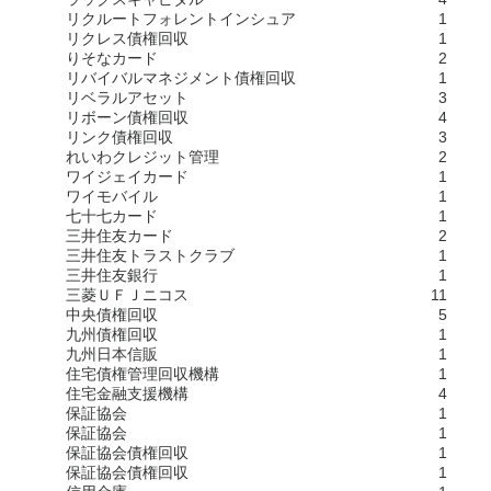
リクルートフォレントインシュア
1
リクレス債権回収
1
りそなカード
2
リバイバルマネジメント債権回収
1
リベラルアセット
3
リボーン債権回収
4
リンク債権回収
3
れいわクレジット管理
2
ワイジェイカード
1
ワイモバイル
1
七十七カード
1
三井住友カード
2
三井住友トラストクラブ
1
三井住友銀行
1
三菱ＵＦＪニコス
11
中央債権回収
5
九州債権回収
1
九州日本信販
1
住宅債権管理回収機構
1
住宅金融支援機構
4
保証協会
1
保証協会
1
保証協会債権回収
1
保証協会債権回収
1