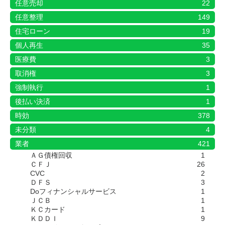
任意売却
22
任意整理
149
住宅ローン
19
個人再生
35
医療費
3
取消権
3
強制執行
1
後払い決済
1
時効
378
未分類
4
業者
421
ＡＧ債権回収
1
ＣＦＪ
26
CVC
2
ＤＦＳ
3
Doフィナンシャルサービス
1
ＪＣＢ
1
ＫＣカード
1
ＫＤＤＩ
9