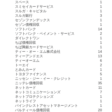
スペース
1
スミセイカードサービス
1
スルガ・キャピタル
1
スルガ銀行
3
セゾンファンデックス
1
セゾン債権回収
1
ソフトバンク
14
ソフトバンク・ペイメント・サービス
2
ダイレクトワン
1
ちば債権回収
1
ちば興銀カードサービス
1
ティー・オー・エム株式会社
14
ティーアンドエス
13
ティーオーエム
6
トーエイ
2
とみんカード
1
トヨタファイナンス
5
ニッセン・ジー・イー・クレジット
1
ニッテレ債権回収
35
ネットカード
11
ネットコミュニケーションズ
7
ネットプロテクションズ
1
ネットライフ
1
パインクレストアセットマネージメント
1
パルティール債権回収
20