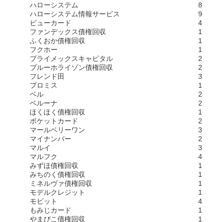
ハローシステム
8
ハローシステム情報サービス
9
ビューカード
4
ファンデックス債権回収
1
ふくおか債権回収
1
フクホー
1
プライメックスキャピタル
2
ブルーホライゾン債権回収
2
フレンド田
3
プロミス
1
ベル
2
ベルーナ
2
ほくほく債権回収
1
ポケットカード
2
マールベリーワン
3
マイナンバー
2
マルイ
3
マルフク
4
みずほ債権回収
1
みちのく債権回収
1
ミネルヴァ債権回収
1
モデルクレジット
1
モビット
4
もみじカード
1
やまびこ債権回収
1