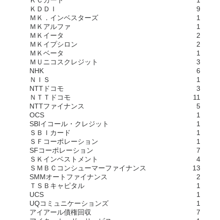
ＫＤＤＩ
9
ＭＫ．インベスターズ
1
ＭＫアルファ
1
ＭＫイータ
2
ＭＫイプシロン
2
ＭＫベータ
1
ＭＵニコスクレジット
3
NHK
6
ＮＩＳ
1
NTTドコモ
3
ＮＴＴドコモ
11
NTTファイナンス
5
OCS
1
SBIイコール・クレジット
1
ＳＢＩカード
1
ＳＦコーポレーション
1
SFコーポレーション
7
ＳＫインベストメント
4
ＳＭＢＣコンシューマーファイナンス
13
SMMオートファイナンス
2
ＴＳＢキャピタル
1
UCS
1
UQコミュニケーションズ
1
アイアール債権回収
7