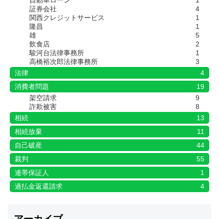
証券会社
4
関西クレジットサービス
1
隆昌
1
雄
5
飲食店
2
駿河台法律事務所
1
高橋裕次郎法律事務所
3
法律
4
消費者問題
19
架空請求
9
詐欺被害
8
相続
13
相続放棄
11
自己破産
44
裁判
55
連帯保証人
1
過払金返還請求
4