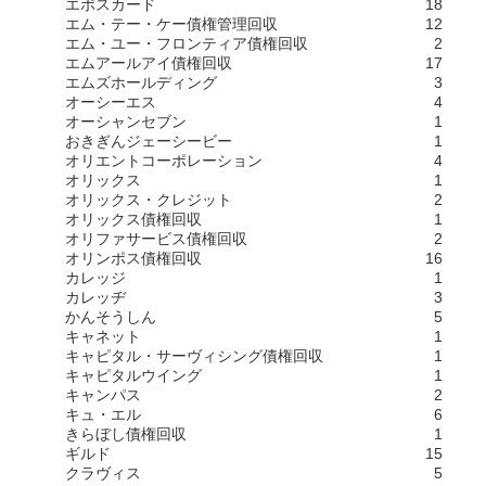
エポスカード
18
エム・テー・ケー債権管理回収
12
エム・ユー・フロンティア債権回収
2
エムアールアイ債権回収
17
エムズホールディング
3
オーシーエス
4
オーシャンセブン
1
おきぎんジェーシービー
1
オリエントコーポレーション
4
オリックス
1
オリックス・クレジット
2
オリックス債権回収
1
オリファサービス債権回収
2
オリンポス債権回収
16
カレッジ
1
カレッヂ
3
かんそうしん
5
キャネット
1
キャピタル・サーヴィシング債権回収
1
キャピタルウイング
1
キャンパス
2
キュ・エル
6
きらぼし債権回収
1
ギルド
15
クラヴィス
5