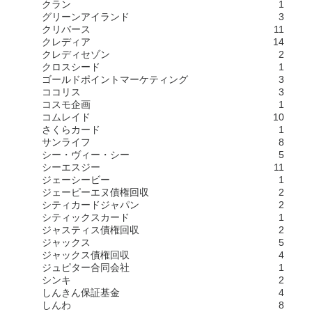
クラン
1
グリーンアイランド
3
クリバース
11
クレディア
14
クレディセゾン
2
クロスシード
1
ゴールドポイントマーケティング
3
ココリス
3
コスモ企画
1
コムレイド
10
さくらカード
1
サンライフ
8
シー・ヴィー・シー
5
シーエスジー
11
ジェーシービー
1
ジェーピーエヌ債権回収
2
シティカードジャパン
2
シティックスカード
1
ジャスティス債権回収
2
ジャックス
5
ジャックス債権回収
4
ジュピター合同会社
1
シンキ
2
しんきん保証基金
4
しんわ
8