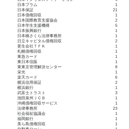
日本プラム
1
日本保証
21
日本債権回収
1
日本国際教育支援協会
2
日本学生支援機構
5
日本振興銀行
1
日本橋さくら法律事務所
1
日立キャピタル債権回収
2
更生会社ＴＦＫ
1
札幌債権回収
1
東急カード
1
東日本信販
1
東東京管理解決センター
8
栄光
1
楽天カード
6
横浜信用保証
2
横浜銀行
1
武富士トラスト
3
池田泉州ＪＣＢ
1
沖縄債権回収サービス
1
法律事務所
23
社会福祉協議会
1
福岡銀行
1
美ら島債権回収
1
自動車ローン
1