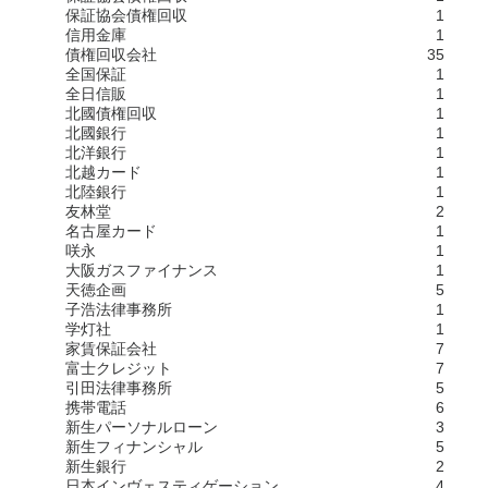
保証協会債権回収
1
信用金庫
1
債権回収会社
35
全国保証
1
全日信販
1
北國債権回収
1
北國銀行
1
北洋銀行
1
北越カード
1
北陸銀行
1
友林堂
2
名古屋カード
1
咲永
1
大阪ガスファイナンス
1
天徳企画
5
子浩法律事務所
1
学灯社
1
家賃保証会社
7
富士クレジット
7
引田法律事務所
5
携帯電話
6
新生パーソナルローン
3
新生フィナンシャル
5
新生銀行
2
日本インヴェスティゲーション
4