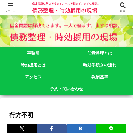
借金問題でお悩みなら司法書士法人御苑総合事務所にご相談下さい。 東京都
新宿区新宿二丁目５番１号アルテビル新宿４階 TEL:03-3356-3750
メニュー
検索
事務所
任意整理とは
時効援用とは
時効手続きの流れ
アクセス
報酬基準
予約・問い合わせ
行方不明