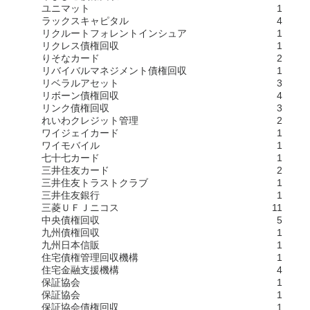
ユニマット
1
ラックスキャピタル
4
リクルートフォレントインシュア
1
リクレス債権回収
1
りそなカード
2
リバイバルマネジメント債権回収
1
リベラルアセット
3
リボーン債権回収
4
リンク債権回収
3
れいわクレジット管理
2
ワイジェイカード
1
ワイモバイル
1
七十七カード
1
三井住友カード
2
三井住友トラストクラブ
1
三井住友銀行
1
三菱ＵＦＪニコス
11
中央債権回収
5
九州債権回収
1
九州日本信販
1
住宅債権管理回収機構
1
住宅金融支援機構
4
保証協会
1
保証協会
1
保証協会債権回収
1