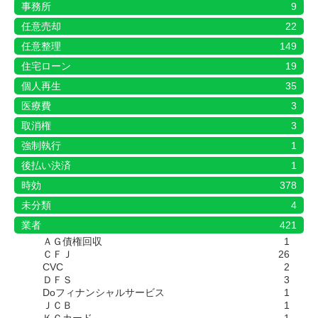
事務所
9
任意売却
22
任意整理
149
住宅ローン
19
個人再生
35
医療費
3
取消権
3
強制執行
1
後払い決済
1
時効
378
未分類
4
業者
421
ＡＧ債権回収
1
ＣＦＪ
26
CVC
2
ＤＦＳ
3
Doフィナンシャルサービス
1
ＪＣＢ
1
ＫＣカード
1