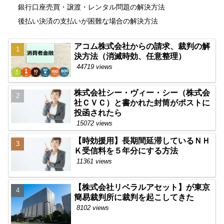
銀行口座売買・譲渡・レンタル問題の解決方法
後払い決済の支払いが困難な場合の解決方法
アコム株式会社からの請求、裁判の解
決方法（消滅時効、任意整理）
44719 views
株式会社シー・ヴィー・シー（株式会
社ＣＶＣ）と書かれた封筒がポストに
投函されたら
15072 views
【時効援用】長期間延滞しているＮＨ
Ｋ受信料を５年分にする方法
11361 views
【株式会社リベラルアセット】が東京
簡易裁判所に裁判を起こしてきた
8102 views