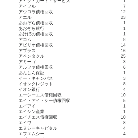
アイク・カード・サービス
1
アイフル
7
アウロラ債権回収
12
アエル
23
あおぞら債権回収
1
あおぞら銀行
1
あけぼの債権回収
1
アコム
8
アビリオ債権回収
14
アプラス
16
アペンタクル
25
アミーゴ
3
アルファ債権回収
6
あんしん保証
1
イー・キャンパス
3
イオンクレジット
8
イオン銀行
4
エーシーエス債権回収
10
エイ・アイ・シー債権回収
5
エイアイ
1
エイシン産業
1
エイチエス債権回収
10
エイワ
8
エヌシーキャピタル
4
エフエムシー
4