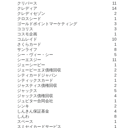
クリバース
11
クレディア
14
クレディセゾン
2
クロスシード
1
ゴールドポイントマーケティング
3
ココリス
3
コスモ企画
1
コムレイド
10
さくらカード
1
サンライフ
8
シー・ヴィー・シー
5
シーエスジー
11
ジェーシービー
1
ジェーピーエヌ債権回収
2
シティカードジャパン
2
シティックスカード
1
ジャスティス債権回収
2
ジャックス
5
ジャックス債権回収
4
ジュピター合同会社
1
シンキ
2
しんきん保証基金
4
しんわ
8
スペース
1
スミセイカードサービス
1