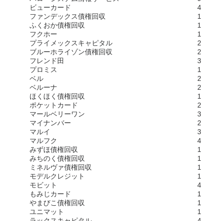
ビューカード
4
ファンデックス債権回収
1
ふくおか債権回収
1
フクホー
1
プライメックスキャピタル
2
ブルーホライゾン債権回収
2
フレンド田
3
プロミス
1
ベル
2
ベルーナ
2
ほくほく債権回収
1
ポケットカード
2
マールベリーワン
3
マイナンバー
2
マルイ
3
マルフク
4
みずほ債権回収
1
みちのく債権回収
1
ミネルヴァ債権回収
1
モデルクレジット
1
モビット
4
もみじカード
1
やまびこ債権回収
1
ユニマット
1
ラックスキャピタル
4