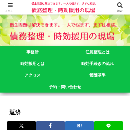
借金問題でお悩みなら司法書士法人御苑総合事務所にご相談下さい。 東京都
新宿区新宿二丁目５番１号アルテビル新宿４階 TEL:03-3356-3750
メニュー
検索
事務所
任意整理とは
時効援用とは
時効手続きの流れ
アクセス
報酬基準
予約・問い合わせ
返済