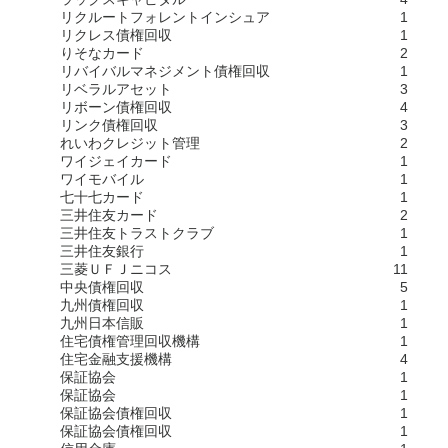
リクルートフォレントインシュア
1
リクレス債権回収
1
りそなカード
2
リバイバルマネジメント債権回収
1
リベラルアセット
3
リボーン債権回収
4
リンク債権回収
3
れいわクレジット管理
2
ワイジェイカード
1
ワイモバイル
1
七十七カード
1
三井住友カード
2
三井住友トラストクラブ
1
三井住友銀行
1
三菱ＵＦＪニコス
11
中央債権回収
5
九州債権回収
1
九州日本信販
1
住宅債権管理回収機構
1
住宅金融支援機構
4
保証協会
1
保証協会
1
保証協会債権回収
1
保証協会債権回収
1