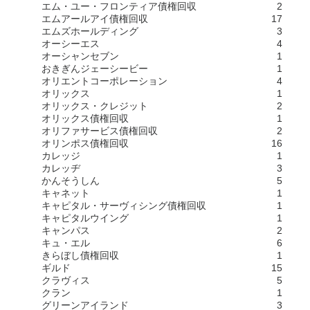
エム・ユー・フロンティア債権回収
2
エムアールアイ債権回収
17
エムズホールディング
3
オーシーエス
4
オーシャンセブン
1
おきぎんジェーシービー
1
オリエントコーポレーション
4
オリックス
1
オリックス・クレジット
2
オリックス債権回収
1
オリファサービス債権回収
2
オリンポス債権回収
16
カレッジ
1
カレッヂ
3
かんそうしん
5
キャネット
1
キャピタル・サーヴィシング債権回収
1
キャピタルウイング
1
キャンパス
2
キュ・エル
6
きらぼし債権回収
1
ギルド
15
クラヴィス
5
クラン
1
グリーンアイランド
3