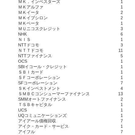
ＭＫ．インベスターズ
1
ＭＫアルファ
1
ＭＫイータ
2
ＭＫイプシロン
2
ＭＫベータ
1
ＭＵニコスクレジット
3
NHK
6
ＮＩＳ
1
NTTドコモ
3
ＮＴＴドコモ
11
NTTファイナンス
5
OCS
1
SBIイコール・クレジット
1
ＳＢＩカード
1
ＳＦコーポレーション
1
SFコーポレーション
7
ＳＫインベストメント
4
ＳＭＢＣコンシューマーファイナンス
13
SMMオートファイナンス
2
ＴＳＢキャピタル
1
UCS
1
UQコミュニケーションズ
1
アイアール債権回収
7
アイク・カード・サービス
1
アイフル
7