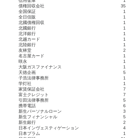
信用金庫
1
債権回収会社
35
全国保証
1
全日信販
1
北國債権回収
1
北國銀行
1
北洋銀行
1
北越カード
1
北陸銀行
1
友林堂
2
名古屋カード
1
咲永
1
大阪ガスファイナンス
1
天徳企画
5
子浩法律事務所
1
学灯社
1
家賃保証会社
7
富士クレジット
7
引田法律事務所
5
携帯電話
6
新生パーソナルローン
3
新生フィナンシャル
5
新生銀行
2
日本インヴェスティゲーション
4
日本プラム
1