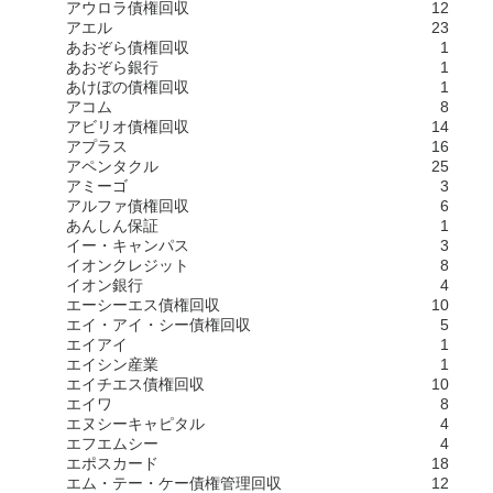
アウロラ債権回収
12
アエル
23
あおぞら債権回収
1
あおぞら銀行
1
あけぼの債権回収
1
アコム
8
アビリオ債権回収
14
アプラス
16
アペンタクル
25
アミーゴ
3
アルファ債権回収
6
あんしん保証
1
イー・キャンパス
3
イオンクレジット
8
イオン銀行
4
エーシーエス債権回収
10
エイ・アイ・シー債権回収
5
エイアイ
1
エイシン産業
1
エイチエス債権回収
10
エイワ
8
エヌシーキャピタル
4
エフエムシー
4
エポスカード
18
エム・テー・ケー債権管理回収
12