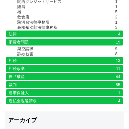
関西クレジットサービス
1
隆昌
1
雄
5
飲食店
2
駿河台法律事務所
1
高橋裕次郎法律事務所
3
法律
4
消費者問題
19
架空請求
9
詐欺被害
8
相続
13
相続放棄
11
自己破産
44
裁判
55
連帯保証人
1
過払金返還請求
4
アーカイブ