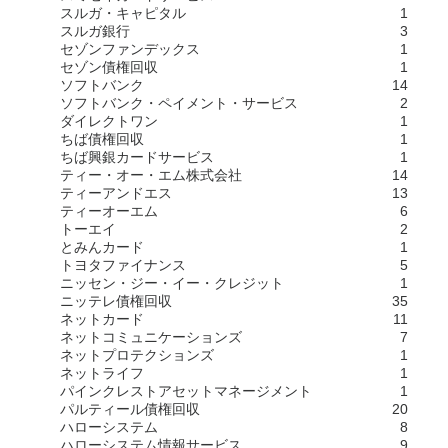
スルガ・キャピタル
1
スルガ銀行
3
セゾンファンデックス
1
セゾン債権回収
1
ソフトバンク
14
ソフトバンク・ペイメント・サービス
2
ダイレクトワン
1
ちば債権回収
1
ちば興銀カードサービス
1
ティー・オー・エム株式会社
14
ティーアンドエス
13
ティーオーエム
6
トーエイ
2
とみんカード
1
トヨタファイナンス
5
ニッセン・ジー・イー・クレジット
1
ニッテレ債権回収
35
ネットカード
11
ネットコミュニケーションズ
7
ネットプロテクションズ
1
ネットライフ
1
パインクレストアセットマネージメント
1
パルティール債権回収
20
ハローシステム
8
ハローシステム情報サービス
9