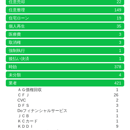
任意売却
22
任意整理
149
住宅ローン
19
個人再生
35
医療費
3
取消権
3
強制執行
1
後払い決済
1
時効
378
未分類
4
業者
421
ＡＧ債権回収
1
ＣＦＪ
26
CVC
2
ＤＦＳ
3
Doフィナンシャルサービス
1
ＪＣＢ
1
ＫＣカード
1
ＫＤＤＩ
9