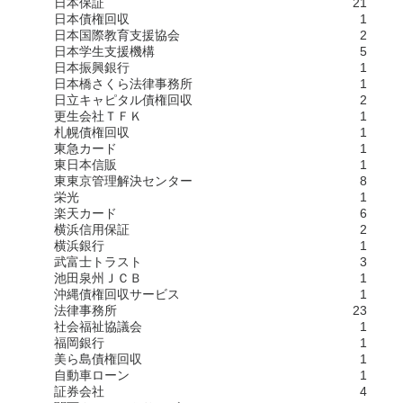
日本保証
21
日本債権回収
1
日本国際教育支援協会
2
日本学生支援機構
5
日本振興銀行
1
日本橋さくら法律事務所
1
日立キャピタル債権回収
2
更生会社ＴＦＫ
1
札幌債権回収
1
東急カード
1
東日本信販
1
東東京管理解決センター
8
栄光
1
楽天カード
6
横浜信用保証
2
横浜銀行
1
武富士トラスト
3
池田泉州ＪＣＢ
1
沖縄債権回収サービス
1
法律事務所
23
社会福祉協議会
1
福岡銀行
1
美ら島債権回収
1
自動車ローン
1
証券会社
4