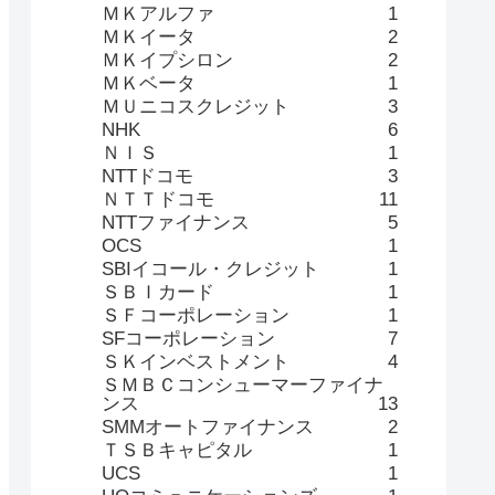
ＭＫアルファ
1
ＭＫイータ
2
ＭＫイプシロン
2
ＭＫベータ
1
ＭＵニコスクレジット
3
NHK
6
ＮＩＳ
1
NTTドコモ
3
ＮＴＴドコモ
11
NTTファイナンス
5
OCS
1
SBIイコール・クレジット
1
ＳＢＩカード
1
ＳＦコーポレーション
1
SFコーポレーション
7
ＳＫインベストメント
4
ＳＭＢＣコンシューマーファイナ
ンス
13
SMMオートファイナンス
2
ＴＳＢキャピタル
1
UCS
1