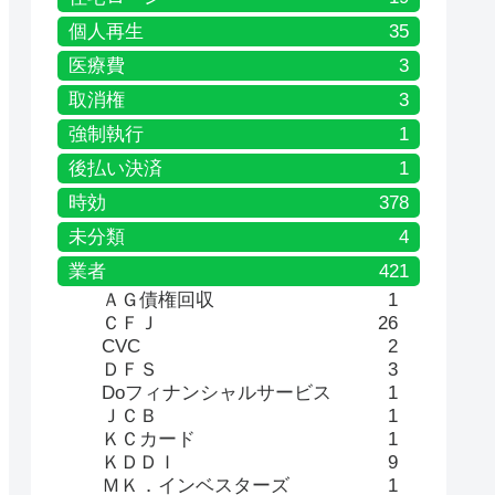
個人再生
35
医療費
3
取消権
3
強制執行
1
後払い決済
1
時効
378
未分類
4
業者
421
ＡＧ債権回収
1
ＣＦＪ
26
CVC
2
ＤＦＳ
3
Doフィナンシャルサービス
1
ＪＣＢ
1
ＫＣカード
1
ＫＤＤＩ
9
ＭＫ．インベスターズ
1