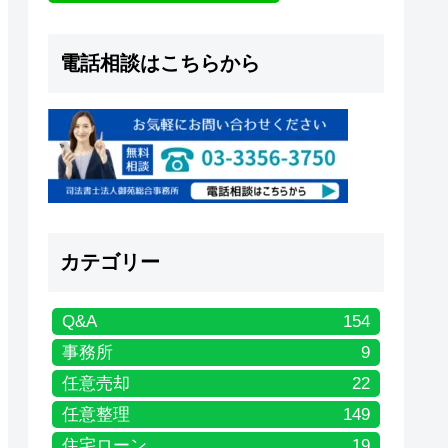
電話相談はこちらから
カテゴリー
Q&A
154
事務所
9
任意売却
22
任意整理
149
住宅ローン
19