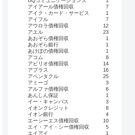
UQコミュニケーションズ
1
アイアール債権回収
7
アイク・カード・サービス
1
アイフル
7
アウロラ債権回収
12
アエル
23
あおぞら債権回収
1
あおぞら銀行
1
あけぼの債権回収
1
アコム
8
アビリオ債権回収
14
アプラス
16
アペンタクル
25
アミーゴ
3
アルファ債権回収
6
あんしん保証
1
イー・キャンパス
3
イオンクレジット
8
イオン銀行
4
エーシーエス債権回収
10
エイ・アイ・シー債権回収
5
エイアイ
1