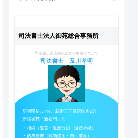
司法書士法人御苑総合事務所
司法書士法人御苑総合事務所について
司法書士 及川孝明
新宿駅徒歩7分、新宿三丁目駅徒歩2分
新宿御苑「新宿門」前
・相続（遺言・遺産分割・遺産承継）
・債務整理（時効援用・自己破産）