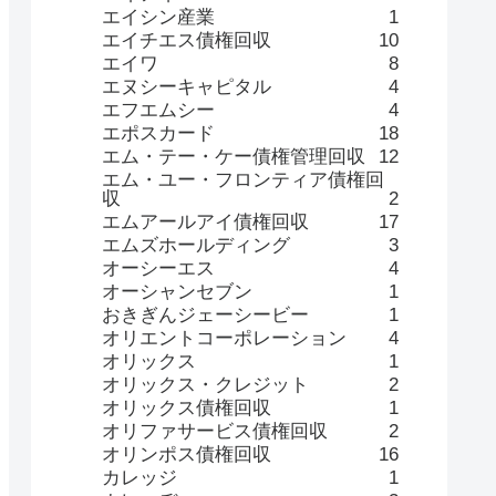
エイシン産業
1
エイチエス債権回収
10
エイワ
8
エヌシーキャピタル
4
エフエムシー
4
エポスカード
18
エム・テー・ケー債権管理回収
12
エム・ユー・フロンティア債権回
収
2
エムアールアイ債権回収
17
エムズホールディング
3
オーシーエス
4
オーシャンセブン
1
おきぎんジェーシービー
1
オリエントコーポレーション
4
オリックス
1
オリックス・クレジット
2
オリックス債権回収
1
オリファサービス債権回収
2
オリンポス債権回収
16
カレッジ
1