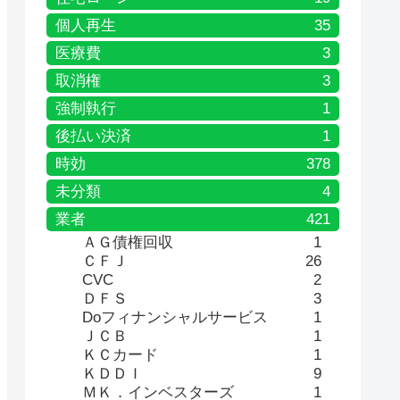
個人再生
35
医療費
3
取消権
3
強制執行
1
後払い決済
1
時効
378
未分類
4
業者
421
ＡＧ債権回収
1
ＣＦＪ
26
CVC
2
ＤＦＳ
3
Doフィナンシャルサービス
1
ＪＣＢ
1
ＫＣカード
1
ＫＤＤＩ
9
ＭＫ．インベスターズ
1