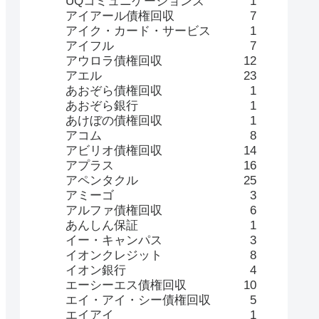
UQコミュニケーションズ
1
アイアール債権回収
7
アイク・カード・サービス
1
アイフル
7
アウロラ債権回収
12
アエル
23
あおぞら債権回収
1
あおぞら銀行
1
あけぼの債権回収
1
アコム
8
アビリオ債権回収
14
アプラス
16
アペンタクル
25
アミーゴ
3
アルファ債権回収
6
あんしん保証
1
イー・キャンパス
3
イオンクレジット
8
イオン銀行
4
エーシーエス債権回収
10
エイ・アイ・シー債権回収
5
エイアイ
1