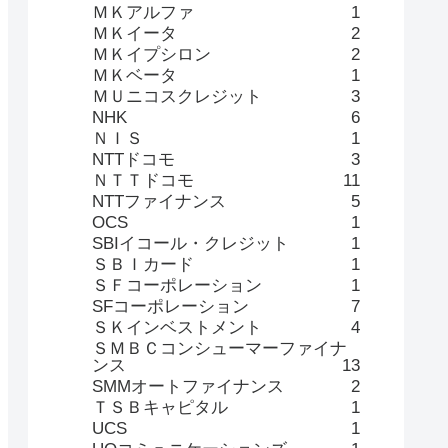
ＭＫアルファ
1
ＭＫイータ
2
ＭＫイプシロン
2
ＭＫベータ
1
ＭＵニコスクレジット
3
NHK
6
ＮＩＳ
1
NTTドコモ
3
ＮＴＴドコモ
11
NTTファイナンス
5
OCS
1
SBIイコール・クレジット
1
ＳＢＩカード
1
ＳＦコーポレーション
1
SFコーポレーション
7
ＳＫインベストメント
4
ＳＭＢＣコンシューマーファイナ
ンス
13
SMMオートファイナンス
2
ＴＳＢキャピタル
1
UCS
1