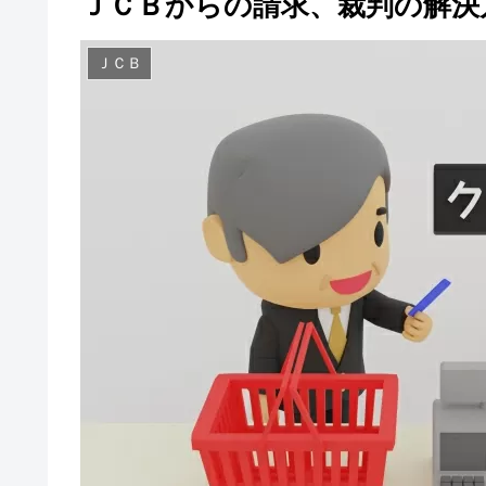
ＪＣＢからの請求、裁判の解決
ＪＣＢ