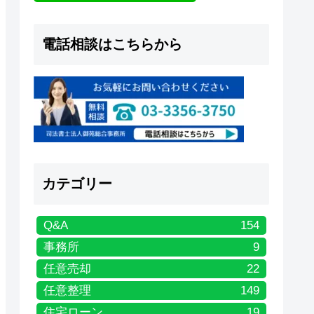
電話相談はこちらから
カテゴリー
Q&A
154
事務所
9
任意売却
22
任意整理
149
住宅ローン
19