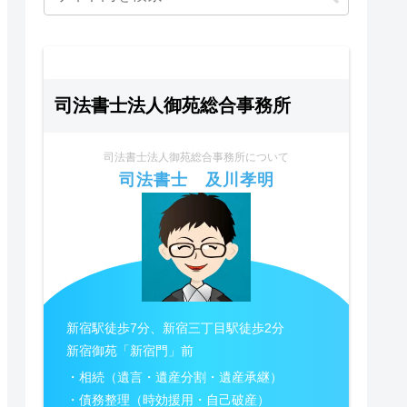
司法書士法人御苑総合事務所
司法書士法人御苑総合事務所について
司法書士 及川孝明
新宿駅徒歩7分、新宿三丁目駅徒歩2分
新宿御苑「新宿門」前
・相続（遺言・遺産分割・遺産承継）
・債務整理（時効援用・自己破産）