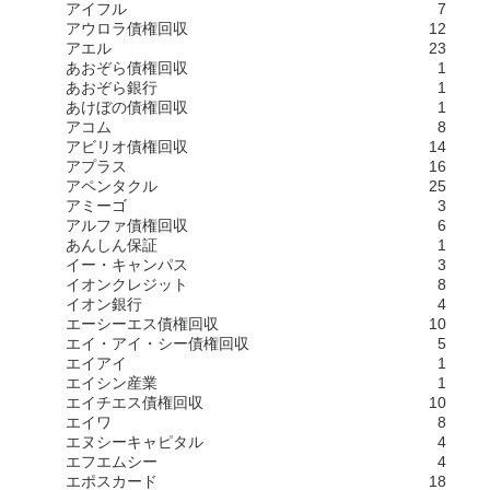
アイフル
7
アウロラ債権回収
12
アエル
23
あおぞら債権回収
1
あおぞら銀行
1
あけぼの債権回収
1
アコム
8
アビリオ債権回収
14
アプラス
16
アペンタクル
25
アミーゴ
3
アルファ債権回収
6
あんしん保証
1
イー・キャンパス
3
イオンクレジット
8
イオン銀行
4
エーシーエス債権回収
10
エイ・アイ・シー債権回収
5
エイアイ
1
エイシン産業
1
エイチエス債権回収
10
エイワ
8
エヌシーキャピタル
4
エフエムシー
4
エポスカード
18