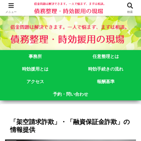
借金問題でお悩みなら司法書士法人御苑総合事務所にご相談下さい。 東京都
新宿区新宿二丁目５番１号アルテビル新宿４階 TEL:03-3356-3750
メニュー
検索
事務所
任意整理とは
時効援用とは
時効手続きの流れ
アクセス
報酬基準
予約・問い合わせ
「架空請求詐欺」・「融資保証金詐欺」の
情報提供