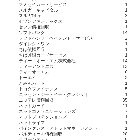
スミセイカードサービス
1
スルガ・キャピタル
1
スルガ銀行
3
セゾンファンデックス
1
セゾン債権回収
1
ソフトバンク
14
ソフトバンク・ペイメント・サービス
2
ダイレクトワン
1
ちば債権回収
1
ちば興銀カードサービス
1
ティー・オー・エム株式会社
14
ティーアンドエス
13
ティーオーエム
6
トーエイ
2
とみんカード
1
トヨタファイナンス
5
ニッセン・ジー・イー・クレジット
1
ニッテレ債権回収
35
ネットカード
11
ネットコミュニケーションズ
7
ネットプロテクションズ
1
ネットライフ
1
パインクレストアセットマネージメント
1
パルティール債権回収
20
ハローシステム
8