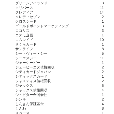
グリーンアイランド
3
クリバース
11
クレディア
14
クレディセゾン
2
クロスシード
1
ゴールドポイントマーケティング
3
ココリス
3
コスモ企画
1
コムレイド
10
さくらカード
1
サンライフ
8
シー・ヴィー・シー
5
シーエスジー
11
ジェーシービー
1
ジェーピーエヌ債権回収
2
シティカードジャパン
2
シティックスカード
1
ジャスティス債権回収
2
ジャックス
5
ジャックス債権回収
4
ジュピター合同会社
1
シンキ
2
しんきん保証基金
4
しんわ
8
スペース
1