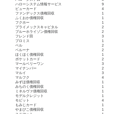
ハローシステム情報サービス
9
ビューカード
4
ファンデックス債権回収
1
ふくおか債権回収
1
フクホー
1
プライメックスキャピタル
2
ブルーホライゾン債権回収
2
フレンド田
3
プロミス
1
ベル
2
ベルーナ
2
ほくほく債権回収
1
ポケットカード
2
マールベリーワン
3
マイナンバー
2
マルイ
3
マルフク
4
みずほ債権回収
1
みちのく債権回収
1
ミネルヴァ債権回収
1
モデルクレジット
1
モビット
4
もみじカード
1
やまびこ債権回収
1
ユニマット
1