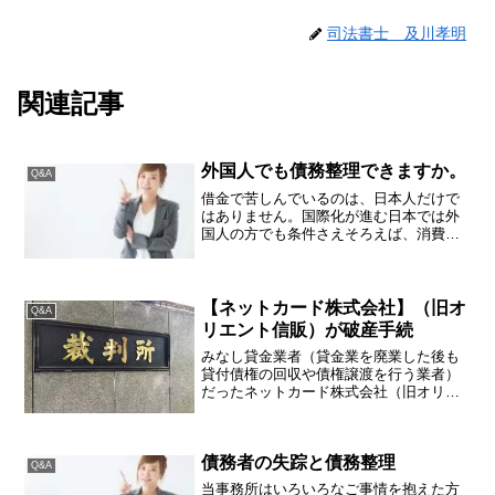
司法書士 及川孝明
関連記事
外国人でも債務整理できますか。
Q&A
借金で苦しんでいるのは、日本人だけで
はありません。国際化が進む日本では外
国人の方でも条件さえそろえば、消費者
金融、クレジットカード会社（信販会
社）、銀行と契約する（融資を受ける）
ことができます。その反面、借金返済に
苦しむ外国人の方も多いです...
【ネットカード株式会社】（旧オ
Q&A
リエント信販）が破産手続
みなし貸金業者（貸金業を廃業した後も
貸付債権の回収や債権譲渡を行う業者）
だったネットカード株式会社（旧オリエ
ント信販）（東京都墨田区太平3-1-2）
が、平成29年11月10日付で東京地裁から
破産手続き開始の決定を受けました。過
債務者の失踪と債務整理
払金を返還しな...
Q&A
当事務所はいろいろなご事情を抱えた方