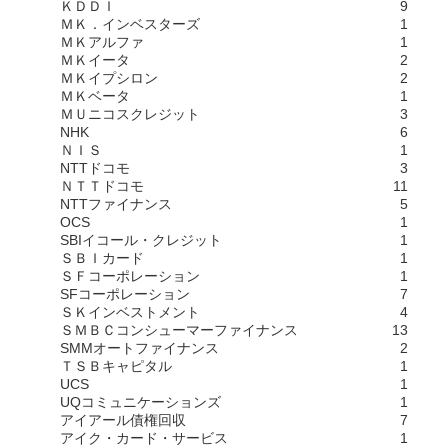
ＫＤＤＩ
9
ＭＫ．インベスターズ
1
ＭＫアルファ
1
ＭＫイータ
2
ＭＫイプシロン
2
ＭＫベータ
1
ＭＵニコスクレジット
3
NHK
6
ＮＩＳ
1
NTTドコモ
3
ＮＴＴドコモ
11
NTTファイナンス
5
OCS
1
SBIイコール・クレジット
1
ＳＢＩカード
1
ＳＦコーポレーション
1
SFコーポレーション
7
ＳＫインベストメント
4
ＳＭＢＣコンシューマーファイナンス
13
SMMオートファイナンス
2
ＴＳＢキャピタル
1
UCS
1
UQコミュニケーションズ
1
アイアール債権回収
7
アイク・カード・サービス
1