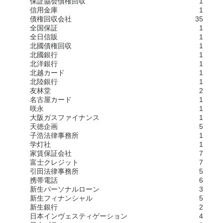
保証協会債権回収
1
信用金庫
1
債権回収会社
35
全国保証
1
全日信販
1
北國債権回収
1
北國銀行
1
北洋銀行
1
北越カード
1
北陸銀行
1
友林堂
2
名古屋カード
1
咲永
1
大阪ガスファイナンス
1
天徳企画
5
子浩法律事務所
1
学灯社
1
家賃保証会社
7
富士クレジット
7
引田法律事務所
5
携帯電話
6
新生パーソナルローン
3
新生フィナンシャル
5
新生銀行
2
日本インヴェスティゲーション
4