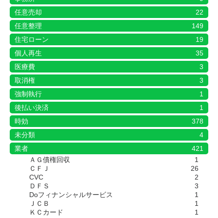
任意売却
22
任意整理
149
住宅ローン
19
個人再生
35
医療費
3
取消権
3
強制執行
1
後払い決済
1
時効
378
未分類
4
業者
421
ＡＧ債権回収
1
ＣＦＪ
26
CVC
2
ＤＦＳ
3
Doフィナンシャルサービス
1
ＪＣＢ
1
ＫＣカード
1