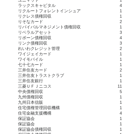
ラックスキャピタル
4
リクルートフォレントインシュア
1
リクレス債権回収
1
りそなカード
2
リバイバルマネジメント債権回収
1
リベラルアセット
3
リボーン債権回収
4
リンク債権回収
3
れいわクレジット管理
2
ワイジェイカード
1
ワイモバイル
1
七十七カード
1
三井住友カード
2
三井住友トラストクラブ
1
三井住友銀行
1
三菱ＵＦＪニコス
11
中央債権回収
5
九州債権回収
1
九州日本信販
1
住宅債権管理回収機構
1
住宅金融支援機構
4
保証協会
1
保証協会
1
保証協会債権回収
1