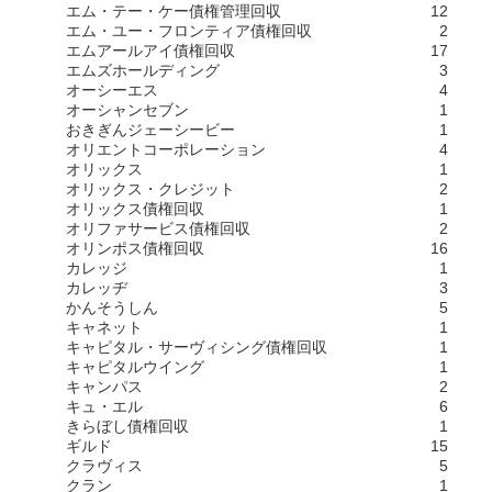
エム・テー・ケー債権管理回収
12
エム・ユー・フロンティア債権回収
2
エムアールアイ債権回収
17
エムズホールディング
3
オーシーエス
4
オーシャンセブン
1
おきぎんジェーシービー
1
オリエントコーポレーション
4
オリックス
1
オリックス・クレジット
2
オリックス債権回収
1
オリファサービス債権回収
2
オリンポス債権回収
16
カレッジ
1
カレッヂ
3
かんそうしん
5
キャネット
1
キャピタル・サーヴィシング債権回収
1
キャピタルウイング
1
キャンパス
2
キュ・エル
6
きらぼし債権回収
1
ギルド
15
クラヴィス
5
クラン
1