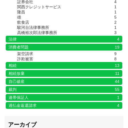
証券会社
4
関西クレジットサービス
1
隆昌
1
雄
5
飲食店
2
駿河台法律事務所
1
高橋裕次郎法律事務所
3
法律
4
消費者問題
19
架空請求
9
詐欺被害
8
相続
13
相続放棄
11
自己破産
44
裁判
55
連帯保証人
1
過払金返還請求
4
アーカイブ