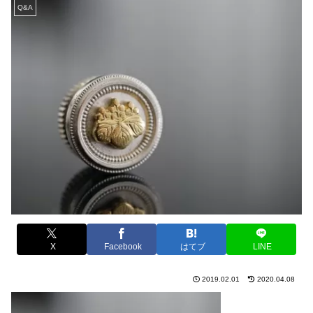
Q&A
X
Facebook
はてブ
LINE
2019.02.01
2020.04.08