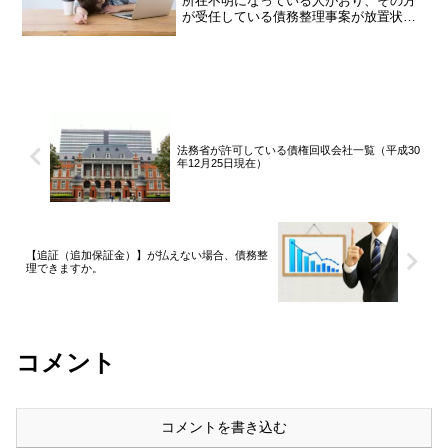
所在不明になっている人がおり、その方
が受任している債務整理事案が放置状態
になっているそうです。その中には破産
手続き中や任意整理で返済代行中の事案
もあるとのことです。どこの事務所かは
今のところわからないです...
法務省が許可している債権回収会社一覧（平成30
年12月25日現在）
【追証（追加保証金）】が払えない場合、債務整
理できますか。
コメント
コメントを書き込む