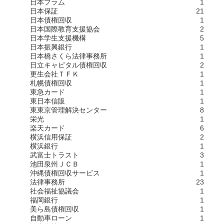
日本プラム
1
日本保証
21
日本債権回収
1
日本国際教育支援協会
2
日本学生支援機構
5
日本振興銀行
1
日本橋さくら法律事務所
1
日立キャピタル債権回収
2
更生会社ＴＦＫ
1
札幌債権回収
1
東急カード
1
東日本信販
1
東東京管理解決センター
8
栄光
1
楽天カード
6
横浜信用保証
2
横浜銀行
1
武富士トラスト
3
池田泉州ＪＣＢ
1
沖縄債権回収サービス
1
法律事務所
23
社会福祉協議会
1
福岡銀行
1
美ら島債権回収
1
自動車ローン
1