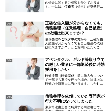
の借金に関するご相談を受けておりま
す。中には、債務者（借主）が突然行方
不明になり（夜逃げしてしまい）、ご家
族（父母・配偶者・お子様・兄弟姉妹）
から、消費者金融・クレジットカード・
住宅ローンの返済義務はどう...
正確な借入額が分からなくても、
Q&A
債務整理（任意整理・自己破産）
の依頼は出来ますか？
債務整理をご検討中の方から「正確な借
入総額が分からなくても自己破産の依頼
は出来ますか？」とご質問いただくこと
があります。答えは、借入先さえ分かっ
ていれば借入額がいくらであるかわから
なくても大丈夫です。返済が出来なくて
アペンタクル、ギルド等取り立て
Q&A
どうしよう、返済のことを...
の厳しい業者に一部返済後に時効
援用をしたい
時効援用（時効完成）前に借入金につい
て一部でも返済を行った場合、法律上は
時効の中断事由に当たります。しかし、
アペンタクル（旧ワイド）、ギルド（旧
ハッピークレジット、トライト、ヴァラ
モス）、ネットカード、クレディア等の
債務整理を依頼していた専門家が
Q&A
取り立てが厳しい業者の従...
行方不明になってしまった
東京司法書士会に所属する司法書士で、