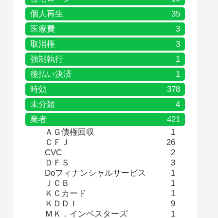
個人再生
35
医療費
3
取消権
3
強制執行
1
後払い決済
1
時効
378
未分類
4
業者
421
ＡＧ債権回収
1
ＣＦＪ
26
CVC
2
ＤＦＳ
3
Doフィナンシャルサービス
1
ＪＣＢ
1
ＫＣカード
1
ＫＤＤＩ
9
ＭＫ．インベスターズ
1