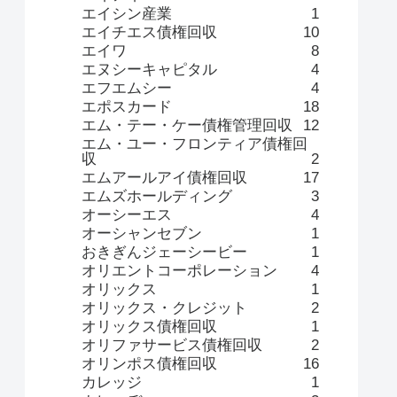
エイシン産業
1
エイチエス債権回収
10
エイワ
8
エヌシーキャピタル
4
エフエムシー
4
エポスカード
18
エム・テー・ケー債権管理回収
12
エム・ユー・フロンティア債権回
収
2
エムアールアイ債権回収
17
エムズホールディング
3
オーシーエス
4
オーシャンセブン
1
おきぎんジェーシービー
1
オリエントコーポレーション
4
オリックス
1
オリックス・クレジット
2
オリックス債権回収
1
オリファサービス債権回収
2
オリンポス債権回収
16
カレッジ
1