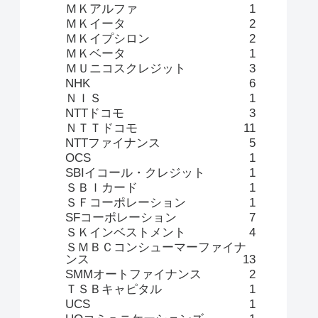
ＭＫアルファ
1
ＭＫイータ
2
ＭＫイプシロン
2
ＭＫベータ
1
ＭＵニコスクレジット
3
NHK
6
ＮＩＳ
1
NTTドコモ
3
ＮＴＴドコモ
11
NTTファイナンス
5
OCS
1
SBIイコール・クレジット
1
ＳＢＩカード
1
ＳＦコーポレーション
1
SFコーポレーション
7
ＳＫインベストメント
4
ＳＭＢＣコンシューマーファイナ
ンス
13
SMMオートファイナンス
2
ＴＳＢキャピタル
1
UCS
1