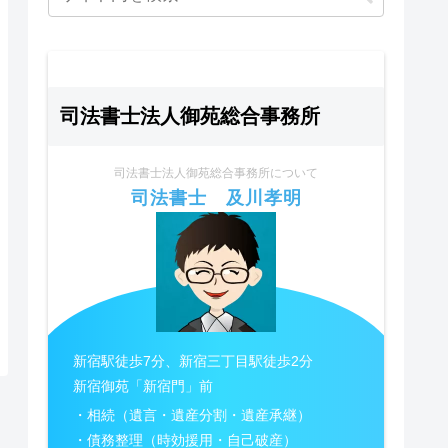
司法書士法人御苑総合事務所
司法書士法人御苑総合事務所について
司法書士 及川孝明
新宿駅徒歩7分、新宿三丁目駅徒歩2分
新宿御苑「新宿門」前
・相続（遺言・遺産分割・遺産承継）
・債務整理（時効援用・自己破産）