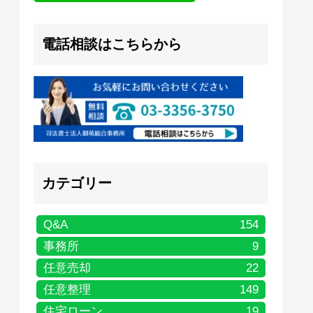
電話相談はこちらから
カテゴリー
Q&A
154
事務所
9
任意売却
22
任意整理
149
住宅ローン
19