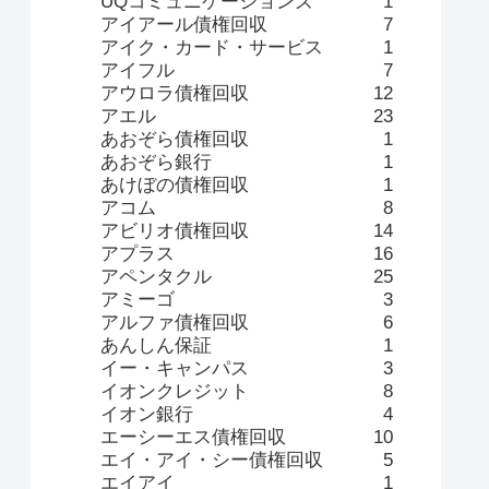
UQコミュニケーションズ
1
アイアール債権回収
7
アイク・カード・サービス
1
アイフル
7
アウロラ債権回収
12
アエル
23
あおぞら債権回収
1
あおぞら銀行
1
あけぼの債権回収
1
アコム
8
アビリオ債権回収
14
アプラス
16
アペンタクル
25
アミーゴ
3
アルファ債権回収
6
あんしん保証
1
イー・キャンパス
3
イオンクレジット
8
イオン銀行
4
エーシーエス債権回収
10
エイ・アイ・シー債権回収
5
エイアイ
1