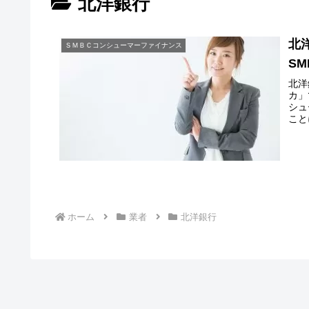
北洋銀行
北
ＳＭＢＣコンシューマーファイナンス
S
北洋
カ」
シュ
こと
ホーム
業者
北洋銀行