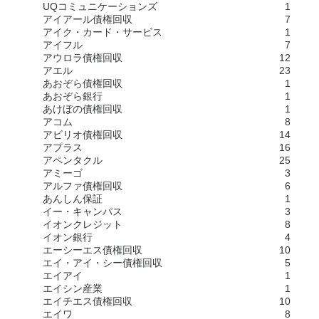
UQコミュニケーションズ
1
アイアール債権回収
7
アイク・カード・サービス
1
アイフル
7
アウロラ債権回収
12
アエル
23
あおぞら債権回収
1
あおぞら銀行
1
あけぼの債権回収
1
アコム
8
アビリオ債権回収
14
アプラス
16
アペンタクル
25
アミーゴ
3
アルファ債権回収
6
あんしん保証
1
イー・キャンパス
3
イオンクレジット
8
イオン銀行
4
エーシーエス債権回収
10
エイ・アイ・シー債権回収
5
エイアイ
1
エイシン産業
1
エイチエス債権回収
10
エイワ
8