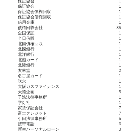
保証協会
1
保証協会
1
保証協会債権回収
1
保証協会債権回収
1
信用金庫
1
債権回収会社
35
全国保証
1
全日信販
1
北國債権回収
1
北國銀行
1
北洋銀行
1
北越カード
1
北陸銀行
1
友林堂
2
名古屋カード
1
咲永
1
大阪ガスファイナンス
1
天徳企画
5
子浩法律事務所
1
学灯社
1
家賃保証会社
7
富士クレジット
7
引田法律事務所
5
携帯電話
6
新生パーソナルローン
3