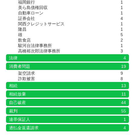
福岡銀行
1
美ら島債権回収
1
自動車ローン
1
証券会社
4
関西クレジットサービス
1
隆昌
1
雄
5
飲食店
2
駿河台法律事務所
1
高橋裕次郎法律事務所
3
法律
4
消費者問題
19
架空請求
9
詐欺被害
8
相続
13
相続放棄
11
自己破産
44
裁判
55
連帯保証人
1
過払金返還請求
4