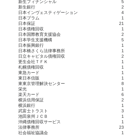
新生フィナンシャル
5
新生銀行
2
日本インヴェスティゲーション
4
日本プラム
1
日本保証
21
日本債権回収
1
日本国際教育支援協会
2
日本学生支援機構
5
日本振興銀行
1
日本橋さくら法律事務所
1
日立キャピタル債権回収
2
更生会社ＴＦＫ
1
札幌債権回収
1
東急カード
1
東日本信販
1
東東京管理解決センター
8
栄光
1
楽天カード
6
横浜信用保証
2
横浜銀行
1
武富士トラスト
3
池田泉州ＪＣＢ
1
沖縄債権回収サービス
1
法律事務所
23
社会福祉協議会
1