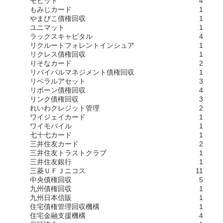
モビット
4
もみじカード
1
やまびこ債権回収
1
ユニマット
1
ラックスキャピタル
4
リクルートフォレントインシュア
1
リクレス債権回収
1
りそなカード
2
リバイバルマネジメント債権回収
1
リベラルアセット
3
リボーン債権回収
4
リンク債権回収
3
れいわクレジット管理
2
ワイジェイカード
1
ワイモバイル
1
七十七カード
1
三井住友カード
2
三井住友トラストクラブ
1
三井住友銀行
1
三菱ＵＦＪニコス
11
中央債権回収
5
九州債権回収
1
九州日本信販
1
住宅債権管理回収機構
1
住宅金融支援機構
4