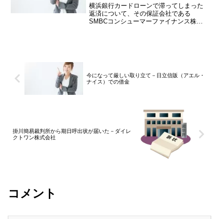
来た
横浜銀行カードローンで滞ってしまった
返済について、その保証会社である
SMBCコンシューマーファイナンス株式
会社（旧商号プロミス）が代位弁済した
ことにより、SMBCコンシューマーファ
イナンスから請求が来ることがありま
す。横浜銀行で借りていたは...
今になって厳しい取り立て－日立信販（アエル・
ナイス）での借金
掛川簡易裁判所から期日呼出状が届いた－ダイレ
クトワン株式会社
コメント