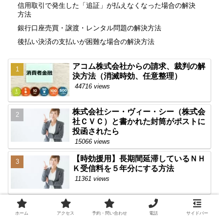
信用取引で発生した「追証」が払えなくなった場合の解決
方法
銀行口座売買・譲渡・レンタル問題の解決方法
後払い決済の支払いが困難な場合の解決方法
アコム株式会社からの請求、裁判の解
決方法（消滅時効、任意整理）
44716 views
株式会社シー・ヴィー・シー（株式会
社ＣＶＣ）と書かれた封筒がポストに
投函されたら
15066 views
【時効援用】長期間延滞しているＮＨ
Ｋ受信料を５年分にする方法
11361 views
【株式会社リベラルアセット】が東京
簡易裁判所に裁判を起こしてきた
ホーム
アクセス
予約・問い合わせ
電話
サイドバー