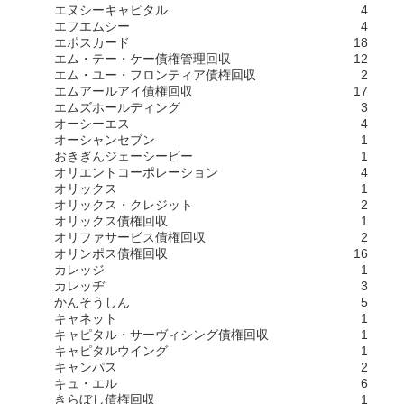
エヌシーキャピタル
4
エフエムシー
4
エポスカード
18
エム・テー・ケー債権管理回収
12
エム・ユー・フロンティア債権回収
2
エムアールアイ債権回収
17
エムズホールディング
3
オーシーエス
4
オーシャンセブン
1
おきぎんジェーシービー
1
オリエントコーポレーション
4
オリックス
1
オリックス・クレジット
2
オリックス債権回収
1
オリファサービス債権回収
2
オリンポス債権回収
16
カレッジ
1
カレッヂ
3
かんそうしん
5
キャネット
1
キャピタル・サーヴィシング債権回収
1
キャピタルウイング
1
キャンパス
2
キュ・エル
6
きらぼし債権回収
1