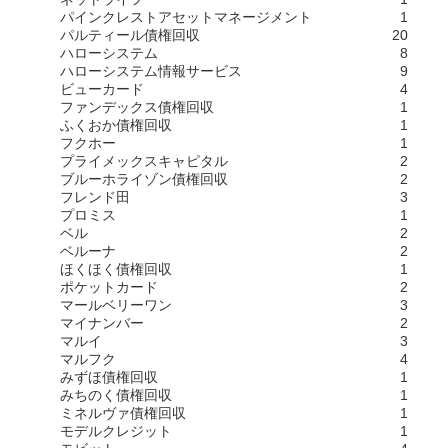
パインクレストアセットマネージメント
1
パルティール債権回収
20
ハローシステム
8
ハローシステム情報サービス
9
ビューカード
4
ファンデックス債権回収
1
ふくおか債権回収
1
フクホー
1
プライメックスキャピタル
2
ブルーホライゾン債権回収
2
フレンド田
3
プロミス
1
ベル
2
ベルーナ
2
ほくほく債権回収
1
ポケットカード
2
マールベリーワン
3
マイナンバー
2
マルイ
3
マルフク
4
みずほ債権回収
1
みちのく債権回収
1
ミネルヴァ債権回収
1
モデルクレジット
1