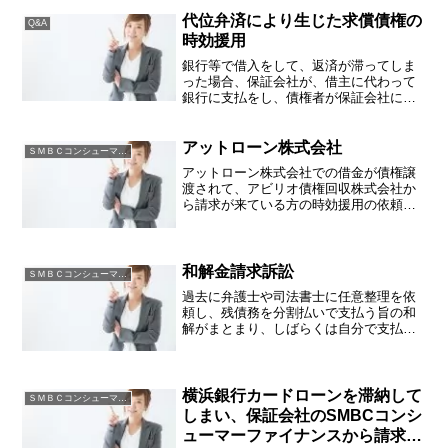
ません。そんな悩みを解決するための手
段等についてアドバイスいたします。Ｓ
代位弁済により生じた求償債権の
Q&A
ＭＢＣコンシューマーファ...
時効援用
銀行等で借入をして、返済が滞ってしま
った場合、保証会社が、借主に代わって
銀行に支払をし、債権者が保証会社に代
わることがございます。このように保証
人（保証会社）が債務者の肩代わりをす
ることを代位弁済と言います。代位弁済
アットローン株式会社
ＳＭＢＣコンシューマーファイナンス
を行うと保証会社は、債務...
アットローン株式会社での借金が債権譲
渡されて、アビリオ債権回収株式会社か
ら請求が来ている方の時効援用の依頼を
頂きました。アットローンは、平成23年4
月にプロミス（現：ＳＭＢＣコンシュー
マーファイナンス）に吸収合併されたこ
とにより消滅し、アッ...
和解金請求訴訟
ＳＭＢＣコンシューマーファイナンス
過去に弁護士や司法書士に任意整理を依
頼し、残債務を分割払いで支払う旨の和
解がまとまり、しばらくは自分で支払っ
ていたけど、転職や失業による収入減少
により支払えなくなってしまうことは少
なからずあります。依頼した専門家に再
度相談をして、再和解、自...
横浜銀行カードローンを滞納して
ＳＭＢＣコンシューマーファイナンス
しまい、保証会社のSMBCコンシ
ューマーファイナンスから請求が