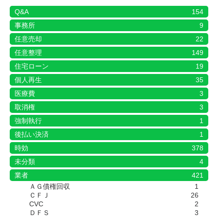
Q&A
154
事務所
9
任意売却
22
任意整理
149
住宅ローン
19
個人再生
35
医療費
3
取消権
3
強制執行
1
後払い決済
1
時効
378
未分類
4
業者
421
ＡＧ債権回収
1
ＣＦＪ
26
CVC
2
ＤＦＳ
3