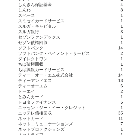
しんきん保証基金
4
しんわ
8
スペース
1
スミセイカードサービス
1
スルガ・キャピタル
1
スルガ銀行
3
セゾンファンデックス
1
セゾン債権回収
1
ソフトバンク
14
ソフトバンク・ペイメント・サービス
2
ダイレクトワン
1
ちば債権回収
1
ちば興銀カードサービス
1
ティー・オー・エム株式会社
14
ティーアンドエス
13
ティーオーエム
6
トーエイ
2
とみんカード
1
トヨタファイナンス
5
ニッセン・ジー・イー・クレジット
1
ニッテレ債権回収
35
ネットカード
11
ネットコミュニケーションズ
7
ネットプロテクションズ
1
ネットライフ
1