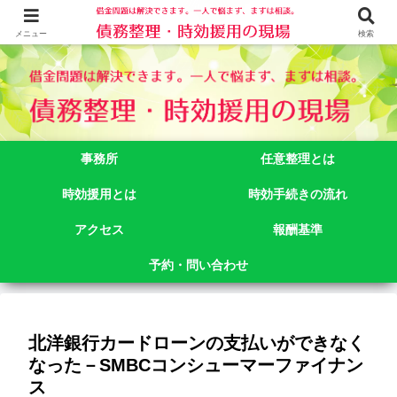
借金問題でお悩みなら司法書士法人御苑総合事務所にご相談下さい。 東京都
新宿区新宿二丁目５番１号アルテビル新宿４階 TEL:03-3356-3750
メニュー
検索
事務所
任意整理とは
時効援用とは
時効手続きの流れ
アクセス
報酬基準
予約・問い合わせ
北洋銀行カードローンの支払いができなく
なった－SMBCコンシューマーファイナン
ス