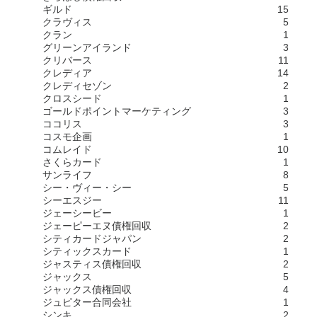
ギルド
15
クラヴィス
5
クラン
1
グリーンアイランド
3
クリバース
11
クレディア
14
クレディセゾン
2
クロスシード
1
ゴールドポイントマーケティング
3
ココリス
3
コスモ企画
1
コムレイド
10
さくらカード
1
サンライフ
8
シー・ヴィー・シー
5
シーエスジー
11
ジェーシービー
1
ジェーピーエヌ債権回収
2
シティカードジャパン
2
シティックスカード
1
ジャスティス債権回収
2
ジャックス
5
ジャックス債権回収
4
ジュピター合同会社
1
シンキ
2