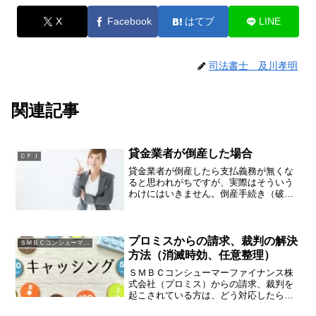
X
Facebook
はてブ
LINE
司法書士 及川孝明
関連記事
貸金業者が倒産した場合
ＣＦＪ
貸金業者が倒産したら支払義務が無くな
ると思われがちですが、実際はそういう
わけにはいきません。倒産手続き（破
産、民事再生）の中で、貸金業者の保有
している資産（貸付債権）を譲渡（売
却）することがあるからです。確かに、
一部の債権についてはどこにも...
プロミスからの請求、裁判の解決
ＳＭＢＣコンシューマーファイナンス
方法（消滅時効、任意整理）
ＳＭＢＣコンシューマーファイナンス株
式会社（プロミス）からの請求、裁判を
起こされている方は、どう対応したらよ
いか不安な日々を過ごしているかもしれ