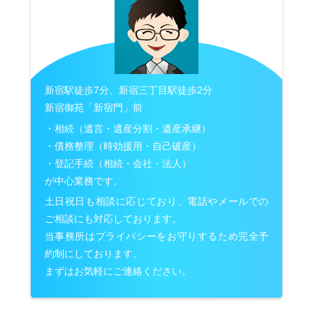
新宿駅徒歩7分、新宿三丁目駅徒歩2分
新宿御苑「新宿門」前
・相続（遺言・遺産分割・遺産承継）
・債務整理（時効援用・自己破産）
・登記手続（相続・会社・法人）
が中心業務です。
土日祝日も相談に応じており、電話やメールでの
ご相談にも対応しております。
当事務所はプライバシーをお守りするため完全予
約制にしております。
まずはお気軽にご連絡ください。