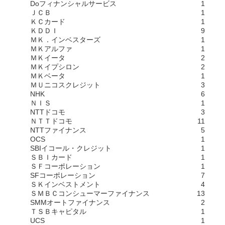
Doフィナンシャルサービス
1
ＪＣＢ
1
ＫＣカード
1
ＫＤＤＩ
9
ＭＫ．インベスターズ
1
ＭＫアルファ
1
ＭＫイータ
2
ＭＫイプシロン
2
ＭＫベータ
1
ＭＵニコスクレジット
3
NHK
6
ＮＩＳ
1
NTTドコモ
3
ＮＴＴドコモ
11
NTTファイナンス
5
OCS
1
SBIイコール・クレジット
1
ＳＢＩカード
1
ＳＦコーポレーション
1
SFコーポレーション
7
ＳＫインベストメント
4
ＳＭＢＣコンシューマーファイナンス
13
SMMオートファイナンス
2
ＴＳＢキャピタル
1
UCS
1