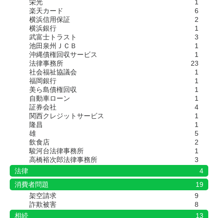
栄光
1
楽天カード
6
横浜信用保証
2
横浜銀行
1
武富士トラスト
3
池田泉州ＪＣＢ
1
沖縄債権回収サービス
1
法律事務所
23
社会福祉協議会
1
福岡銀行
1
美ら島債権回収
1
自動車ローン
1
証券会社
4
関西クレジットサービス
1
隆昌
1
雄
5
飲食店
2
駿河台法律事務所
1
高橋裕次郎法律事務所
3
法律
4
消費者問題
19
架空請求
9
詐欺被害
8
相続
13