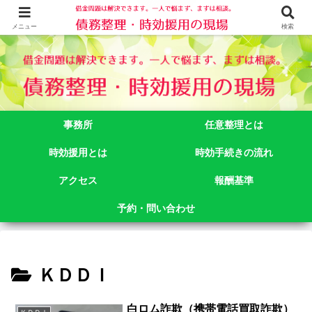
借金問題でお悩みなら司法書士法人御苑総合事務所にご相談下さい。 東京都
新宿区新宿二丁目５番１号アルテビル新宿４階 TEL:03-3356-3750
メニュー
検索
事務所
任意整理とは
時効援用とは
時効手続きの流れ
アクセス
報酬基準
予約・問い合わせ
ＫＤＤＩ
白ロム詐欺（携帯電話買取詐欺）