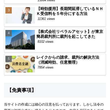
15064 views
【時効援用】長期間延滞しているＮＨ
Ｋ受信料を５年分にする方法
11361 views
【株式会社リベラルアセット】が東京
簡易裁判所に裁判を起こしてきた
8102 views
レイクからの請求、裁判の解決方法
（消滅時効、任意整理）
7854 views
【免責事項】
当サイトの作成には細心の注意を払っております。しかし法令の