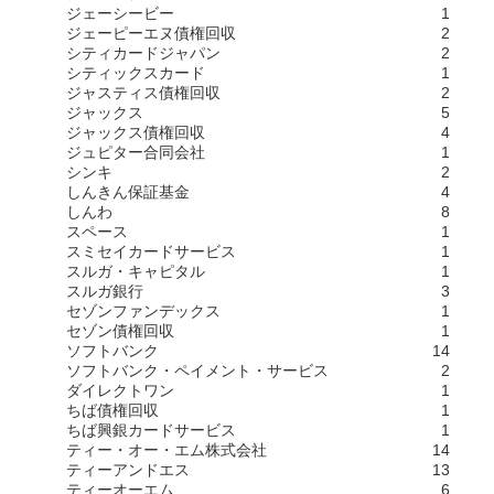
ジェーシービー
1
ジェーピーエヌ債権回収
2
シティカードジャパン
2
シティックスカード
1
ジャスティス債権回収
2
ジャックス
5
ジャックス債権回収
4
ジュピター合同会社
1
シンキ
2
しんきん保証基金
4
しんわ
8
スペース
1
スミセイカードサービス
1
スルガ・キャピタル
1
スルガ銀行
3
セゾンファンデックス
1
セゾン債権回収
1
ソフトバンク
14
ソフトバンク・ペイメント・サービス
2
ダイレクトワン
1
ちば債権回収
1
ちば興銀カードサービス
1
ティー・オー・エム株式会社
14
ティーアンドエス
13
ティーオーエム
6