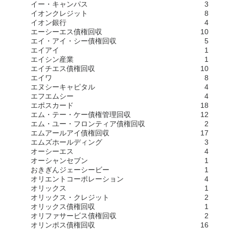
イー・キャンパス
3
イオンクレジット
8
イオン銀行
4
エーシーエス債権回収
10
エイ・アイ・シー債権回収
5
エイアイ
1
エイシン産業
1
エイチエス債権回収
10
エイワ
8
エヌシーキャピタル
4
エフエムシー
4
エポスカード
18
エム・テー・ケー債権管理回収
12
エム・ユー・フロンティア債権回収
2
エムアールアイ債権回収
17
エムズホールディング
3
オーシーエス
4
オーシャンセブン
1
おきぎんジェーシービー
1
オリエントコーポレーション
4
オリックス
1
オリックス・クレジット
2
オリックス債権回収
1
オリファサービス債権回収
2
オリンポス債権回収
16