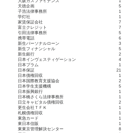
大阪ガスファイナンス
1
天徳企画
5
子浩法律事務所
1
学灯社
1
家賃保証会社
7
富士クレジット
7
引田法律事務所
5
携帯電話
6
新生パーソナルローン
3
新生フィナンシャル
5
新生銀行
2
日本インヴェスティゲーション
4
日本プラム
1
日本保証
21
日本債権回収
1
日本国際教育支援協会
2
日本学生支援機構
5
日本振興銀行
1
日本橋さくら法律事務所
1
日立キャピタル債権回収
2
更生会社ＴＦＫ
1
札幌債権回収
1
東急カード
1
東日本信販
1
東東京管理解決センター
8