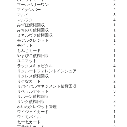
マールベリーワン
3
マイナンバー
2
マルイ
3
マルフク
4
みずほ債権回収
1
みちのく債権回収
1
ミネルヴァ債権回収
1
モデルクレジット
1
モビット
4
もみじカード
1
やまびこ債権回収
1
ユニマット
1
ラックスキャピタル
4
リクルートフォレントインシュア
1
リクレス債権回収
1
りそなカード
2
リバイバルマネジメント債権回収
1
リベラルアセット
3
リボーン債権回収
4
リンク債権回収
3
れいわクレジット管理
2
ワイジェイカード
1
ワイモバイル
1
七十七カード
1
三井住友カード
2