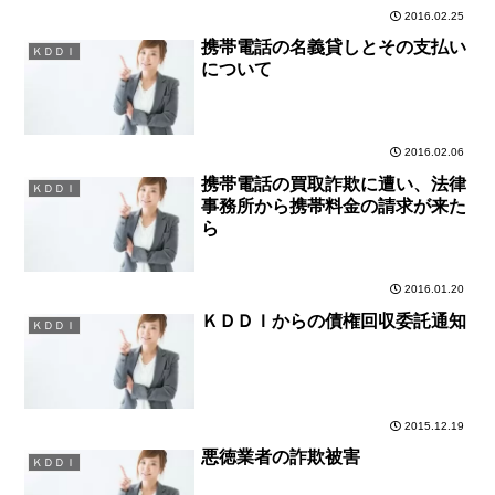
2016.02.25
携帯電話の名義貸しとその支払い
ＫＤＤＩ
について
2016.02.06
携帯電話の買取詐欺に遭い、法律
ＫＤＤＩ
事務所から携帯料金の請求が来た
ら
2016.01.20
ＫＤＤＩからの債権回収委託通知
ＫＤＤＩ
2015.12.19
悪徳業者の詐欺被害
ＫＤＤＩ