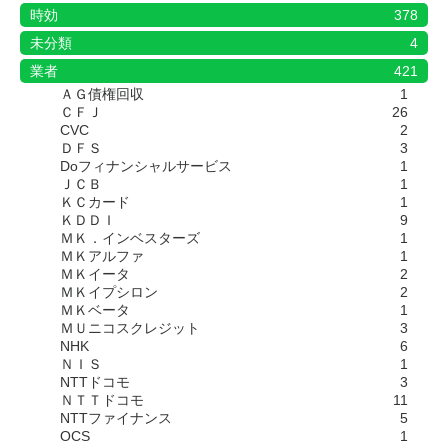
時効
378
未分類
4
業者
421
ＡＧ債権回収
1
ＣＦＪ
26
CVC
2
ＤＦＳ
3
Doフィナンシャルサービス
1
ＪＣＢ
1
ＫＣカード
1
ＫＤＤＩ
9
ＭＫ．インベスターズ
1
ＭＫアルファ
1
ＭＫイータ
2
ＭＫイプシロン
2
ＭＫベータ
1
ＭＵニコスクレジット
3
NHK
6
ＮＩＳ
1
NTTドコモ
3
ＮＴＴドコモ
11
NTTファイナンス
5
OCS
1