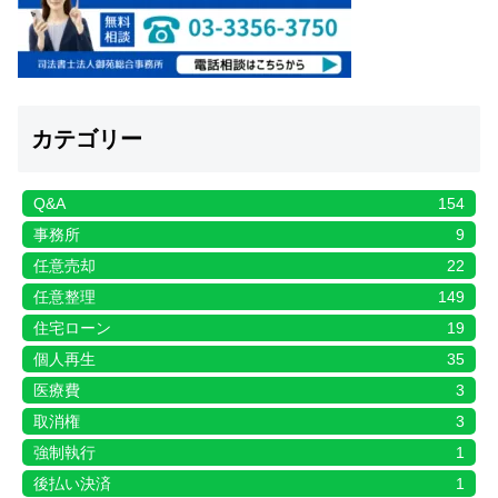
カテゴリー
Q&A
154
事務所
9
任意売却
22
任意整理
149
住宅ローン
19
個人再生
35
医療費
3
取消権
3
強制執行
1
後払い決済
1