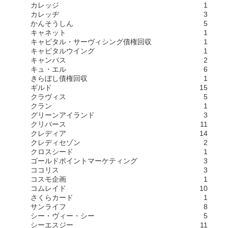
カレッジ
1
カレッヂ
3
かんそうしん
5
キャネット
1
キャピタル・サーヴィシング債権回収
1
キャピタルウイング
1
キャンパス
2
キュ・エル
6
きらぼし債権回収
1
ギルド
15
クラヴィス
5
クラン
1
グリーンアイランド
3
クリバース
11
クレディア
14
クレディセゾン
2
クロスシード
1
ゴールドポイントマーケティング
3
ココリス
3
コスモ企画
1
コムレイド
10
さくらカード
1
サンライフ
8
シー・ヴィー・シー
5
シーエスジー
11