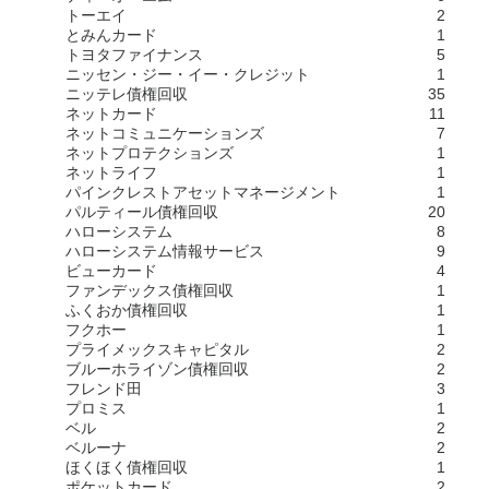
トーエイ
2
とみんカード
1
トヨタファイナンス
5
ニッセン・ジー・イー・クレジット
1
ニッテレ債権回収
35
ネットカード
11
ネットコミュニケーションズ
7
ネットプロテクションズ
1
ネットライフ
1
パインクレストアセットマネージメント
1
パルティール債権回収
20
ハローシステム
8
ハローシステム情報サービス
9
ビューカード
4
ファンデックス債権回収
1
ふくおか債権回収
1
フクホー
1
プライメックスキャピタル
2
ブルーホライゾン債権回収
2
フレンド田
3
プロミス
1
ベル
2
ベルーナ
2
ほくほく債権回収
1
ポケットカード
2