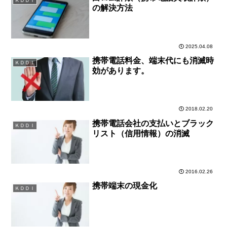
ＫＤＤＩ
の解決方法
2025.04.08
携帯電話料金、端末代にも消滅時
ＫＤＤＩ
効があります。
2018.02.20
携帯電話会社の支払いとブラック
ＫＤＤＩ
リスト（信用情報）の消滅
2016.02.26
携帯端末の現金化
ＫＤＤＩ