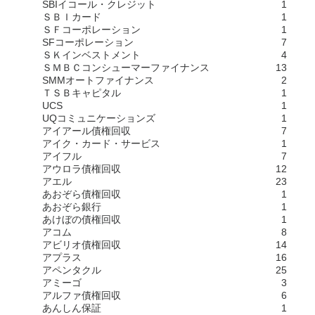
SBIイコール・クレジット
1
ＳＢＩカード
1
ＳＦコーポレーション
1
SFコーポレーション
7
ＳＫインベストメント
4
ＳＭＢＣコンシューマーファイナンス
13
SMMオートファイナンス
2
ＴＳＢキャピタル
1
UCS
1
UQコミュニケーションズ
1
アイアール債権回収
7
アイク・カード・サービス
1
アイフル
7
アウロラ債権回収
12
アエル
23
あおぞら債権回収
1
あおぞら銀行
1
あけぼの債権回収
1
アコム
8
アビリオ債権回収
14
アプラス
16
アペンタクル
25
アミーゴ
3
アルファ債権回収
6
あんしん保証
1