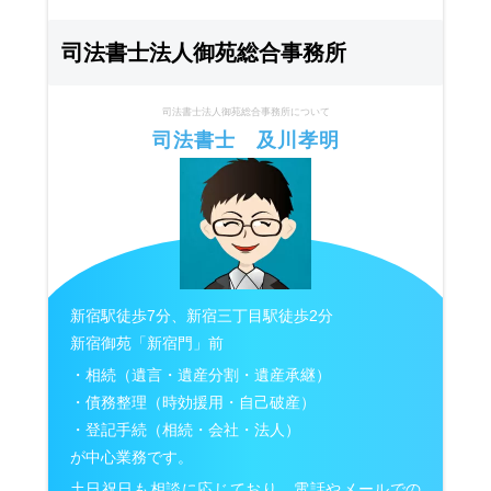
司法書士法人御苑総合事務所
司法書士法人御苑総合事務所について
司法書士 及川孝明
新宿駅徒歩7分、新宿三丁目駅徒歩2分
新宿御苑「新宿門」前
・相続（遺言・遺産分割・遺産承継）
・債務整理（時効援用・自己破産）
・登記手続（相続・会社・法人）
が中心業務です。
土日祝日も相談に応じており、電話やメールでの