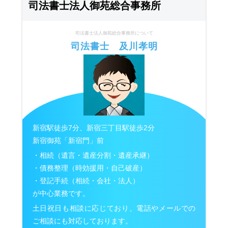
司法書士法人御苑総合事務所
司法書士法人御苑総合事務所について
司法書士 及川孝明
新宿駅徒歩7分、新宿三丁目駅徒歩2分
新宿御苑「新宿門」前
・相続（遺言・遺産分割・遺産承継）
・債務整理（時効援用・自己破産）
・登記手続（相続・会社・法人）
が中心業務です。
土日祝日も相談に応じており、電話やメールでの
ご相談にも対応しております。