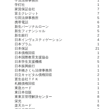
子浩法律事務所
1
学灯社
1
家賃保証会社
7
富士クレジット
7
引田法律事務所
5
携帯電話
6
新生パーソナルローン
3
新生フィナンシャル
5
新生銀行
2
日本インヴェスティゲーション
4
日本プラム
1
日本保証
21
日本債権回収
1
日本国際教育支援協会
2
日本学生支援機構
5
日本振興銀行
1
日本橋さくら法律事務所
1
日立キャピタル債権回収
2
更生会社ＴＦＫ
1
札幌債権回収
1
東急カード
1
東日本信販
1
東東京管理解決センター
8
栄光
1
楽天カード
6