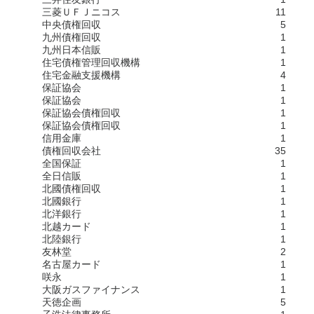
三菱ＵＦＪニコス
11
中央債権回収
5
九州債権回収
1
九州日本信販
1
住宅債権管理回収機構
1
住宅金融支援機構
4
保証協会
1
保証協会
1
保証協会債権回収
1
保証協会債権回収
1
信用金庫
1
債権回収会社
35
全国保証
1
全日信販
1
北國債権回収
1
北國銀行
1
北洋銀行
1
北越カード
1
北陸銀行
1
友林堂
2
名古屋カード
1
咲永
1
大阪ガスファイナンス
1
天徳企画
5