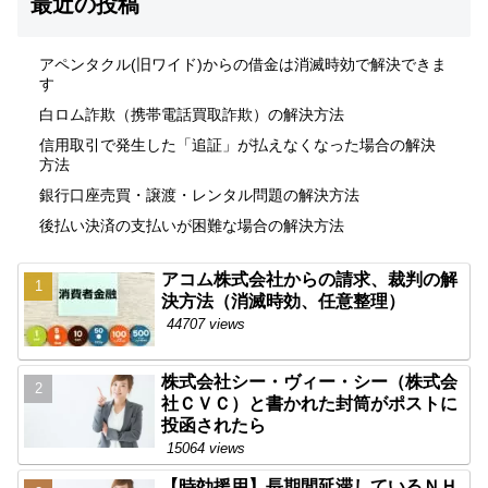
最近の投稿
アペンタクル(旧ワイド)からの借金は消滅時効で解決できま
す
白ロム詐欺（携帯電話買取詐欺）の解決方法
信用取引で発生した「追証」が払えなくなった場合の解決
方法
銀行口座売買・譲渡・レンタル問題の解決方法
後払い決済の支払いが困難な場合の解決方法
アコム株式会社からの請求、裁判の解
決方法（消滅時効、任意整理）
44707 views
株式会社シー・ヴィー・シー（株式会
社ＣＶＣ）と書かれた封筒がポストに
投函されたら
15064 views
【時効援用】長期間延滞しているＮＨ