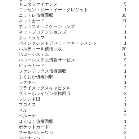
トヨタファイナンス
5
ニッセン・ジー・イー・クレジット
1
ニッテレ債権回収
35
ネットカード
11
ネットコミュニケーションズ
7
ネットプロテクションズ
1
ネットライフ
1
パインクレストアセットマネージメント
1
パルティール債権回収
20
ハローシステム
8
ハローシステム情報サービス
9
ビューカード
4
ファンデックス債権回収
1
ふくおか債権回収
1
フクホー
1
プライメックスキャピタル
2
ブルーホライゾン債権回収
2
フレンド田
3
プロミス
1
ベル
2
ベルーナ
2
ほくほく債権回収
1
ポケットカード
2
マールベリーワン
3
マイナンバー
2