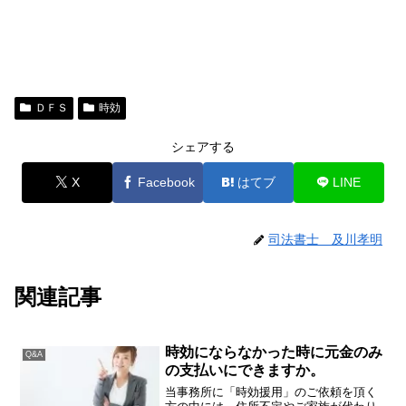
ＤＦＳ
時効
シェアする
X
Facebook
はてブ
LINE
司法書士 及川孝明
関連記事
時効にならなかった時に元金のみ
Q&A
の支払いにできますか。
当事務所に「時効援用」のご依頼を頂く