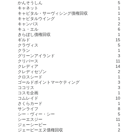
かんそうしん
5
キャネット
1
キャピタル・サーヴィシング債権回収
1
キャピタルウイング
1
キャンパス
2
キュ・エル
6
きらぼし債権回収
1
ギルド
15
クラヴィス
5
クラン
1
グリーンアイランド
3
クリバース
11
クレディア
14
クレディセゾン
2
クロスシード
1
ゴールドポイントマーケティング
3
ココリス
3
コスモ企画
1
コムレイド
10
さくらカード
1
サンライフ
8
シー・ヴィー・シー
5
シーエスジー
11
ジェーシービー
1
ジェーピーエヌ債権回収
2