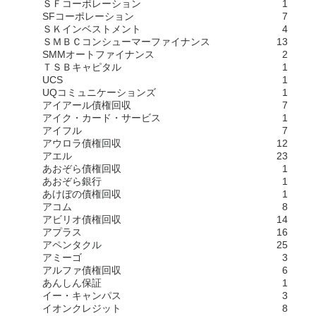
ＳＦコーポレーション
1
SFコーポレーション
7
ＳＫインベストメント
4
ＳＭＢＣコンシューマーファイナンス
13
SMMオートファイナンス
2
ＴＳＢキャピタル
1
UCS
1
UQコミュニケーションズ
1
アイアール債権回収
7
アイク・カード・サービス
1
アイフル
7
アウロラ債権回収
12
アエル
23
あおぞら債権回収
1
あおぞら銀行
1
あけぼの債権回収
1
アコム
8
アビリオ債権回収
14
アプラス
16
アペンタクル
25
アミーゴ
3
アルファ債権回収
6
あんしん保証
1
イー・キャンパス
3
イオンクレジット
8