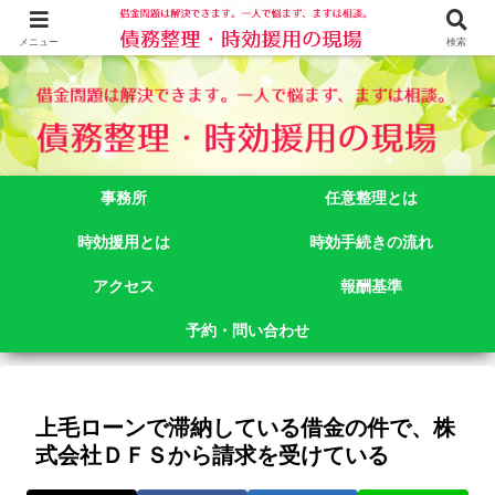
借金問題でお悩みなら司法書士法人御苑総合事務所にご相談下さい。 東京都
新宿区新宿二丁目５番１号アルテビル新宿４階 TEL:03-3356-3750
メニュー
検索
事務所
任意整理とは
時効援用とは
時効手続きの流れ
アクセス
報酬基準
予約・問い合わせ
上毛ローンで滞納している借金の件で、株
式会社ＤＦＳから請求を受けている