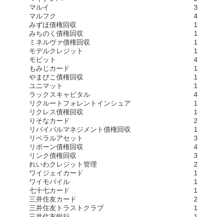
マルイ
3
マルフク
4
みずほ債権回収
1
みちのく債権回収
1
ミネルヴァ債権回収
1
モデルクレジット
1
モビット
4
もみじカード
1
やまびこ債権回収
1
ユニマット
1
ラックスキャピタル
4
リクルートフォレントインシュア
1
リクレス債権回収
1
りそなカード
2
リバイバルマネジメント債権回収
1
リベラルアセット
3
リボーン債権回収
4
リンク債権回収
3
れいわクレジット管理
2
ワイジェイカード
1
ワイモバイル
1
七十七カード
1
三井住友カード
2
三井住友トラストクラブ
1
三井住友銀行
1