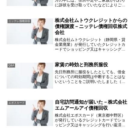
方の中には、住所不定やご家族が代わり
に訴状を受け取っていたなどによりご自
身が気が付かない間に債務名義を取得さ
れ時効にならない方もいらっしゃいま
す。「時効援用」ができない以上、別の
株式会社ムトウクレジットからの
ニッテレ債権回収
方法で借金解決を模索する必...
債権譲渡－ニッテレ債権回収株式
会社
株式会社ムトウクレジット（静岡県・貸
金業廃業）が発行していたクレジットカ
ードでショッピング又はキャッシングを
行い返済が滞ってしまった場合、ニッテ
レ債権回収株式会社から請求を受けるこ
とがあります。株式会社ムトウクレジッ
家賃の時効と刑務所服役
Q&A
トは、過払い金返還請求な...
先日刑務所に服役をしたとしても、借金
についての時効期間は中断することはな
いということをご説明いたしました（詳
しくはこちらをご参照ください）。その
絡みで家賃についてはどうかと聞かれる
ことがありましたが、家賃も同様に受刑
期間は時効中断にはなりま...
自宅訪問通知が届いた－株式会社
エポスカード
エムアールアイ債権回収
株式会社エポスカード（東京都中野区）
が発行しているクレジットカードでショ
ッピング又はキャッシングを行い返済が
滞ってしまった場合、株式会社エムアー
ルアイ債権回収から請求を受けることが