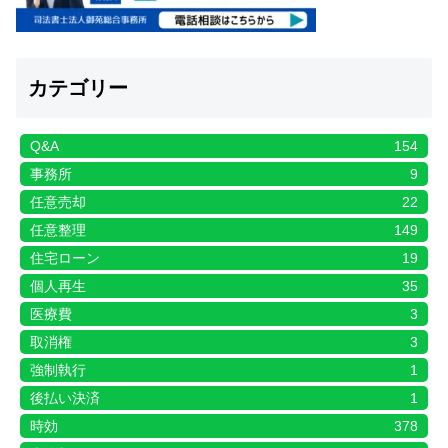
カテゴリー
Q&A
154
事務所
9
任意売却
22
任意整理
149
住宅ローン
19
個人再生
35
医療費
3
取消権
3
強制執行
1
後払い決済
1
時効
378