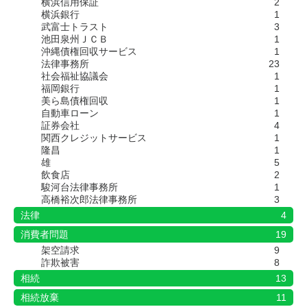
横浜信用保証
2
横浜銀行
1
武富士トラスト
3
池田泉州ＪＣＢ
1
沖縄債権回収サービス
1
法律事務所
23
社会福祉協議会
1
福岡銀行
1
美ら島債権回収
1
自動車ローン
1
証券会社
4
関西クレジットサービス
1
隆昌
1
雄
5
飲食店
2
駿河台法律事務所
1
高橋裕次郎法律事務所
3
法律
4
消費者問題
19
架空請求
9
詐欺被害
8
相続
13
相続放棄
11