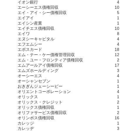
イオン銀行
4
エーシーエス債権回収
10
エイ・アイ・シー債権回収
5
エイアイ
1
エイシン産業
1
エイチエス債権回収
10
エイワ
8
エヌシーキャピタル
4
エフエムシー
4
エポスカード
18
エム・テー・ケー債権管理回収
12
エム・ユー・フロンティア債権回収
2
エムアールアイ債権回収
17
エムズホールディング
3
オーシーエス
4
オーシャンセブン
1
おきぎんジェーシービー
1
オリエントコーポレーション
4
オリックス
1
オリックス・クレジット
2
オリックス債権回収
1
オリファサービス債権回収
2
オリンポス債権回収
16
カレッジ
1
カレッヂ
3