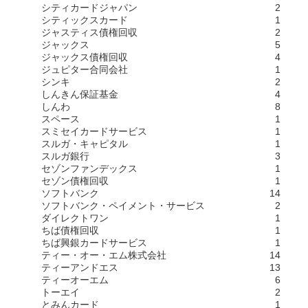
シティカードジャパン
2
シティックスカード
1
ジャスティス債権回収
2
ジャックス
5
ジャックス債権回収
4
ジュピター合同会社
1
シンキ
2
しんきん保証基金
4
しんわ
8
スペース
1
スミセイカードサービス
1
スルガ・キャピタル
1
スルガ銀行
3
セゾンファンデックス
1
セゾン債権回収
1
ソフトバンク
14
ソフトバンク・ペイメント・サービス
2
ダイレクトワン
1
ちば債権回収
1
ちば興銀カードサービス
1
ティー・オー・エム株式会社
14
ティーアンドエス
13
ティーオーエム
6
トーエイ
2
とみんカード
1