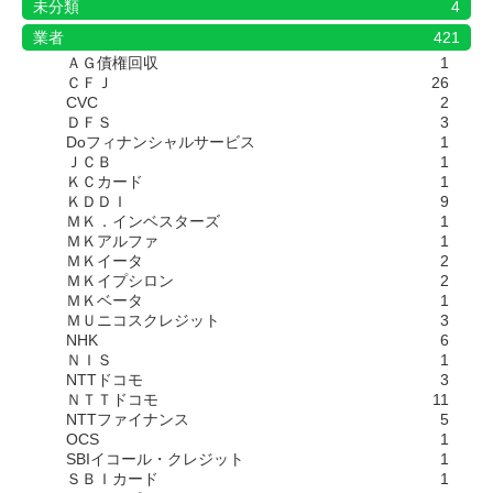
未分類
4
業者
421
ＡＧ債権回収
1
ＣＦＪ
26
CVC
2
ＤＦＳ
3
Doフィナンシャルサービス
1
ＪＣＢ
1
ＫＣカード
1
ＫＤＤＩ
9
ＭＫ．インベスターズ
1
ＭＫアルファ
1
ＭＫイータ
2
ＭＫイプシロン
2
ＭＫベータ
1
ＭＵニコスクレジット
3
NHK
6
ＮＩＳ
1
NTTドコモ
3
ＮＴＴドコモ
11
NTTファイナンス
5
OCS
1
SBIイコール・クレジット
1
ＳＢＩカード
1