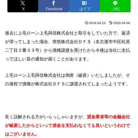
X
Facebook
はてブ
LINE
2016.04.23
2020.04.08
過去に上毛ローン上毛與信株式会社と取引をしていた方で、返済
が滞ってしまった場合、突然株式会社ＤＦＳ（名古屋市中区松原
二丁目２番３３号）から債権譲渡を受けたから今後は当社に支払
ってほしい旨の通知が届くことがあります。
上毛ローン上毛與信株式会社は倒産（破産）いたしましたが、そ
の過程で債権が株式会社ＤＦＳに譲渡されてしまったようです。
良く誤解される方がいらっしゃいますが、
貸金業者等の金融会社
が破産したからといって借金を支払わなくても良いというわけで
はございません。