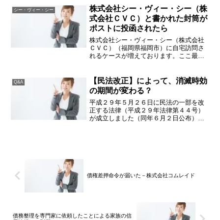
あります。株式会社エムアールアイ債権
株式会社シー・ヴィー・シー（株
シー・ヴィー・シー
回収は、丸井（マルイ、O...
式会社ＣＶＣ）と書かれた封筒が
ポストに投函されたら
株式会社シー・ヴィー・シー（株式会社
ＣＶＣ）（福岡県福岡市）に自宅訪問さ
れるケースが増えております。ここ最近
でご相談頂きましたものは、ポケットカ
ード株式会社での支払いについて連絡し
たいことがあるので、記載されている連
【民法改正】によって、消滅時効
Q&A
絡先に電話するよう書面を...
の期間が変わる？
平成２９年５月２６日に民法の一部を改
正する法律（平成２９年法律第４４号）
が成立しました（同年６月２日公布）。
民法のうち債権関係の規定（契約等）
は、約１２０年間ほとんど改正がされて
いませんでした。今回の改正は、民法の
うち債権関係の規定について...
債権差押命令が届いた－株式会社コムレイド
債務整理を専門家に依頼したことによる家族の信