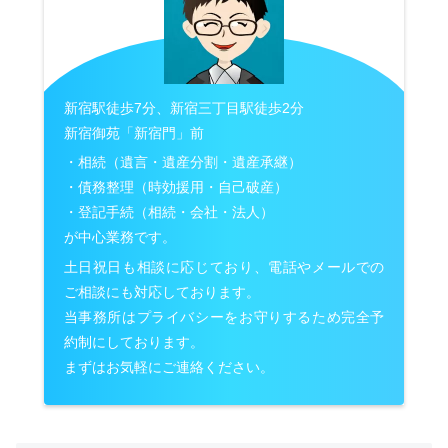
新宿駅徒歩7分、新宿三丁目駅徒歩2分
新宿御苑「新宿門」前
・相続（遺言・遺産分割・遺産承継）
・債務整理（時効援用・自己破産）
・登記手続（相続・会社・法人）
が中心業務です。
土日祝日も相談に応じており、電話やメールでの
ご相談にも対応しております。
当事務所はプライバシーをお守りするため完全予
約制にしております。
まずはお気軽にご連絡ください。