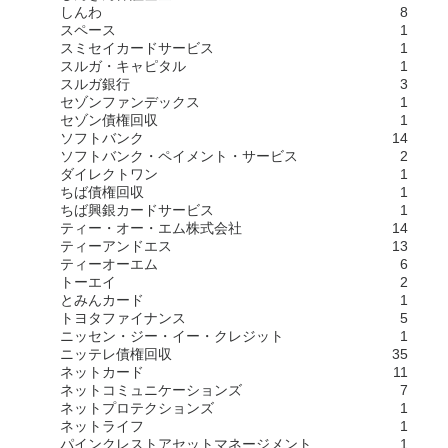
しんわ
8
スペース
1
スミセイカードサービス
1
スルガ・キャピタル
1
スルガ銀行
3
セゾンファンデックス
1
セゾン債権回収
1
ソフトバンク
14
ソフトバンク・ペイメント・サービス
2
ダイレクトワン
1
ちば債権回収
1
ちば興銀カードサービス
1
ティー・オー・エム株式会社
14
ティーアンドエス
13
ティーオーエム
6
トーエイ
2
とみんカード
1
トヨタファイナンス
5
ニッセン・ジー・イー・クレジット
1
ニッテレ債権回収
35
ネットカード
11
ネットコミュニケーションズ
7
ネットプロテクションズ
1
ネットライフ
1
パインクレストアセットマネージメント
1