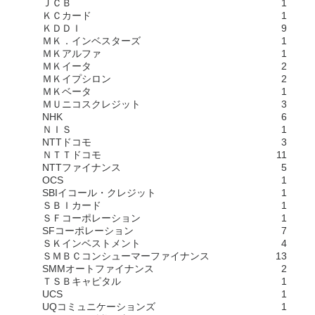
ＪＣＢ
1
ＫＣカード
1
ＫＤＤＩ
9
ＭＫ．インベスターズ
1
ＭＫアルファ
1
ＭＫイータ
2
ＭＫイプシロン
2
ＭＫベータ
1
ＭＵニコスクレジット
3
NHK
6
ＮＩＳ
1
NTTドコモ
3
ＮＴＴドコモ
11
NTTファイナンス
5
OCS
1
SBIイコール・クレジット
1
ＳＢＩカード
1
ＳＦコーポレーション
1
SFコーポレーション
7
ＳＫインベストメント
4
ＳＭＢＣコンシューマーファイナンス
13
SMMオートファイナンス
2
ＴＳＢキャピタル
1
UCS
1
UQコミュニケーションズ
1