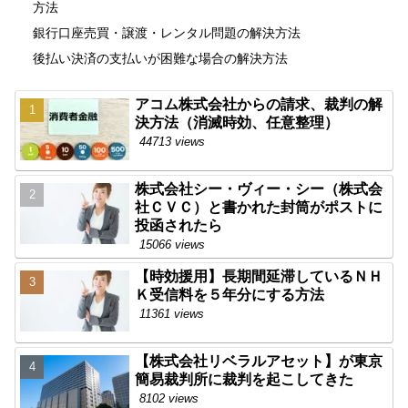
方法
銀行口座売買・譲渡・レンタル問題の解決方法
後払い決済の支払いが困難な場合の解決方法
アコム株式会社からの請求、裁判の解
決方法（消滅時効、任意整理）
44713 views
株式会社シー・ヴィー・シー（株式会
社ＣＶＣ）と書かれた封筒がポストに
投函されたら
15066 views
【時効援用】長期間延滞しているＮＨ
Ｋ受信料を５年分にする方法
11361 views
【株式会社リベラルアセット】が東京
簡易裁判所に裁判を起こしてきた
8102 views