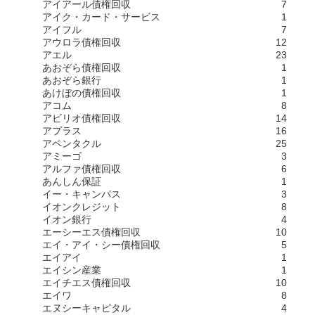
アイアール債権回収
7
アイク・カード・サービス
1
アイフル
7
アウロラ債権回収
12
アエル
23
あおぞら債権回収
1
あおぞら銀行
1
あけぼの債権回収
1
アコム
8
アビリオ債権回収
14
アプラス
16
アペンタクル
25
アミーゴ
3
アルファ債権回収
6
あんしん保証
1
イー・キャンパス
3
イオンクレジット
8
イオン銀行
4
エーシーエス債権回収
10
エイ・アイ・シー債権回収
5
エイアイ
1
エイシン産業
1
エイチエス債権回収
10
エイワ
8
エヌシーキャピタル
4