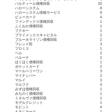
パルティール債権回収
20
ハローシステム
8
ハローシステム情報サービス
9
ビューカード
4
ファンデックス債権回収
1
ふくおか債権回収
1
フクホー
1
プライメックスキャピタル
2
ブルーホライゾン債権回収
2
フレンド田
3
プロミス
1
ベル
2
ベルーナ
2
ほくほく債権回収
1
ポケットカード
2
マールベリーワン
3
マイナンバー
2
マルイ
3
マルフク
4
みずほ債権回収
1
みちのく債権回収
1
ミネルヴァ債権回収
1
モデルクレジット
1
モビット
4
もみじカード
1