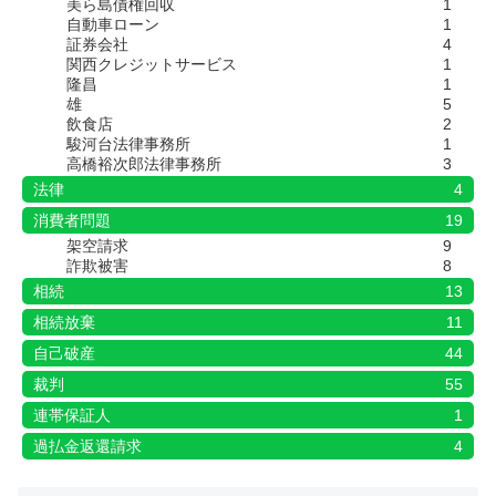
美ら島債権回収
1
自動車ローン
1
証券会社
4
関西クレジットサービス
1
隆昌
1
雄
5
飲食店
2
駿河台法律事務所
1
高橋裕次郎法律事務所
3
法律
4
消費者問題
19
架空請求
9
詐欺被害
8
相続
13
相続放棄
11
自己破産
44
裁判
55
連帯保証人
1
過払金返還請求
4