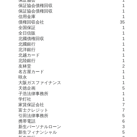
保証協会債権回収
1
保証協会債権回収
1
信用金庫
1
債権回収会社
35
全国保証
1
全日信販
1
北國債権回収
1
北國銀行
1
北洋銀行
1
北越カード
1
北陸銀行
1
友林堂
2
名古屋カード
1
咲永
1
大阪ガスファイナンス
1
天徳企画
5
子浩法律事務所
1
学灯社
1
家賃保証会社
7
富士クレジット
7
引田法律事務所
5
携帯電話
6
新生パーソナルローン
3
新生フィナンシャル
5