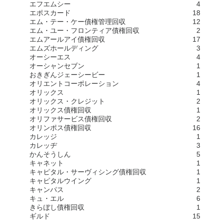
エフエムシー
4
エポスカード
18
エム・テー・ケー債権管理回収
12
エム・ユー・フロンティア債権回収
2
エムアールアイ債権回収
17
エムズホールディング
3
オーシーエス
4
オーシャンセブン
1
おきぎんジェーシービー
1
オリエントコーポレーション
4
オリックス
1
オリックス・クレジット
2
オリックス債権回収
1
オリファサービス債権回収
2
オリンポス債権回収
16
カレッジ
1
カレッヂ
3
かんそうしん
5
キャネット
1
キャピタル・サーヴィシング債権回収
1
キャピタルウイング
1
キャンパス
2
キュ・エル
6
きらぼし債権回収
1
ギルド
15