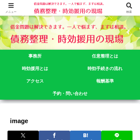
借金問題でお悩みなら司法書士法人御苑総合事務所にご相談下さい。 東京都
新宿区新宿二丁目５番１号アルテビル新宿４階 TEL:03-3356-3750
メニュー
検索
事務所
任意整理とは
時効援用とは
時効手続きの流れ
アクセス
報酬基準
予約・問い合わせ
image