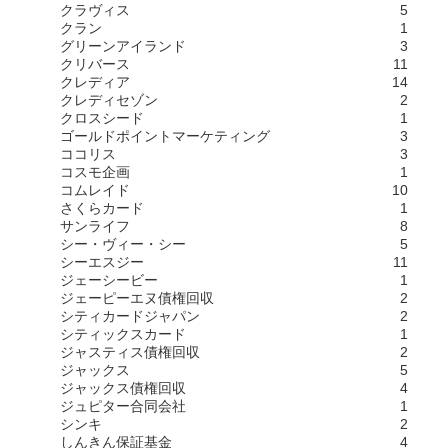
クラヴィス
5
クラン
1
グリーンアイランド
3
クリバース
11
クレディア
14
クレディセゾン
2
クロスシード
1
ゴールドポイントマーケティング
3
ココリス
3
コスモ企画
1
コムレイド
10
さくらカード
1
サンライフ
8
シー・ヴィー・シー
5
シーエスジー
11
ジェーシービー
1
ジェーピーエヌ債権回収
2
シティカードジャパン
2
シティックスカード
1
ジャスティス債権回収
2
ジャックス
5
ジャックス債権回収
4
ジュピター合同会社
1
シンキ
2
しんきん保証基金
4