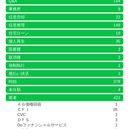
Q&A
154
事務所
9
任意売却
22
任意整理
149
住宅ローン
19
個人再生
35
医療費
3
取消権
3
強制執行
1
後払い決済
1
時効
378
未分類
4
業者
421
ＡＧ債権回収
1
ＣＦＪ
26
CVC
2
ＤＦＳ
3
Doフィナンシャルサービス
1