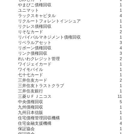
やまびこ債権回収
1
ユニマット
1
ラックスキャピタル
4
リクルートフォレントインシュア
1
リクレス債権回収
1
りそなカード
2
リバイバルマネジメント債権回収
1
リベラルアセット
3
リボーン債権回収
4
リンク債権回収
3
れいわクレジット管理
2
ワイジェイカード
1
ワイモバイル
1
七十七カード
1
三井住友カード
2
三井住友トラストクラブ
1
三井住友銀行
1
三菱ＵＦＪニコス
11
中央債権回収
5
九州債権回収
1
九州日本信販
1
住宅債権管理回収機構
1
住宅金融支援機構
4
保証協会
1
保証協会
1