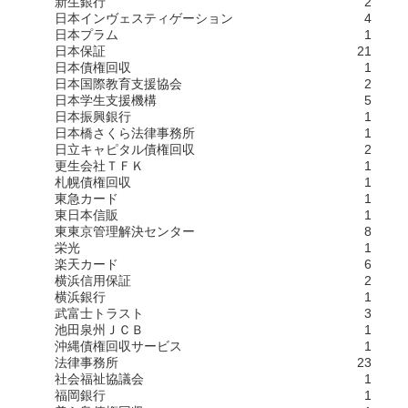
新生銀行
2
日本インヴェスティゲーション
4
日本プラム
1
日本保証
21
日本債権回収
1
日本国際教育支援協会
2
日本学生支援機構
5
日本振興銀行
1
日本橋さくら法律事務所
1
日立キャピタル債権回収
2
更生会社ＴＦＫ
1
札幌債権回収
1
東急カード
1
東日本信販
1
東東京管理解決センター
8
栄光
1
楽天カード
6
横浜信用保証
2
横浜銀行
1
武富士トラスト
3
池田泉州ＪＣＢ
1
沖縄債権回収サービス
1
法律事務所
23
社会福祉協議会
1
福岡銀行
1