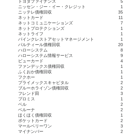
トヨタファイナンス
5
ニッセン・ジー・イー・クレジット
1
ニッテレ債権回収
35
ネットカード
11
ネットコミュニケーションズ
7
ネットプロテクションズ
1
ネットライフ
1
パインクレストアセットマネージメント
1
パルティール債権回収
20
ハローシステム
8
ハローシステム情報サービス
9
ビューカード
4
ファンデックス債権回収
1
ふくおか債権回収
1
フクホー
1
プライメックスキャピタル
2
ブルーホライゾン債権回収
2
フレンド田
3
プロミス
1
ベル
2
ベルーナ
2
ほくほく債権回収
1
ポケットカード
2
マールベリーワン
3
マイナンバー
2