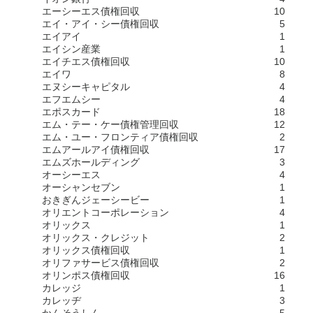
エーシーエス債権回収
10
エイ・アイ・シー債権回収
5
エイアイ
1
エイシン産業
1
エイチエス債権回収
10
エイワ
8
エヌシーキャピタル
4
エフエムシー
4
エポスカード
18
エム・テー・ケー債権管理回収
12
エム・ユー・フロンティア債権回収
2
エムアールアイ債権回収
17
エムズホールディング
3
オーシーエス
4
オーシャンセブン
1
おきぎんジェーシービー
1
オリエントコーポレーション
4
オリックス
1
オリックス・クレジット
2
オリックス債権回収
1
オリファサービス債権回収
2
オリンポス債権回収
16
カレッジ
1
カレッヂ
3
かんそうしん
5