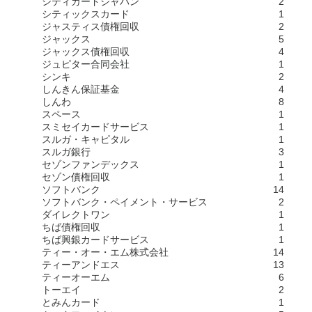
シティカードジャパン
2
シティックスカード
1
ジャスティス債権回収
2
ジャックス
5
ジャックス債権回収
4
ジュピター合同会社
1
シンキ
2
しんきん保証基金
4
しんわ
8
スペース
1
スミセイカードサービス
1
スルガ・キャピタル
1
スルガ銀行
3
セゾンファンデックス
1
セゾン債権回収
1
ソフトバンク
14
ソフトバンク・ペイメント・サービス
2
ダイレクトワン
1
ちば債権回収
1
ちば興銀カードサービス
1
ティー・オー・エム株式会社
14
ティーアンドエス
13
ティーオーエム
6
トーエイ
2
とみんカード
1