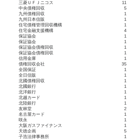
三菱ＵＦＪニコス
11
中央債権回収
5
九州債権回収
1
九州日本信販
1
住宅債権管理回収機構
1
住宅金融支援機構
4
保証協会
1
保証協会
1
保証協会債権回収
1
保証協会債権回収
1
信用金庫
1
債権回収会社
35
全国保証
1
全日信販
1
北國債権回収
1
北國銀行
1
北洋銀行
1
北越カード
1
北陸銀行
1
友林堂
2
名古屋カード
1
咲永
1
大阪ガスファイナンス
1
天徳企画
5
子浩法律事務所
1