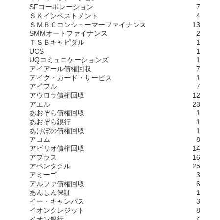
SFコーポレーション
7
ＳＫインベストメント
4
ＳＭＢＣコンシューマーファイナンス
13
SMMオートファイナンス
2
ＴＳＢキャピタル
1
UCS
1
UQコミュニケーションズ
1
アイアール債権回収
7
アイク・カード・サービス
1
アイフル
7
アウロラ債権回収
12
アエル
23
あおぞら債権回収
1
あおぞら銀行
1
あけぼの債権回収
1
アコム
8
アビリオ債権回収
14
アプラス
16
アペンタクル
25
アミーゴ
3
アルファ債権回収
6
あんしん保証
1
イー・キャンパス
3
イオンクレジット
8
イオン銀行
4