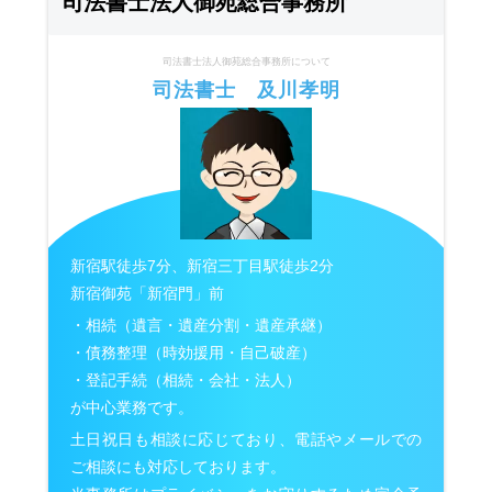
司法書士法人御苑総合事務所
司法書士法人御苑総合事務所について
司法書士 及川孝明
新宿駅徒歩7分、新宿三丁目駅徒歩2分
新宿御苑「新宿門」前
・相続（遺言・遺産分割・遺産承継）
・債務整理（時効援用・自己破産）
・登記手続（相続・会社・法人）
が中心業務です。
土日祝日も相談に応じており、電話やメールでの
ご相談にも対応しております。