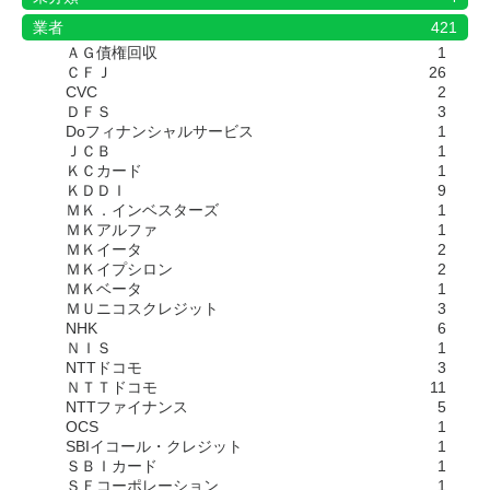
業者
421
ＡＧ債権回収
1
ＣＦＪ
26
CVC
2
ＤＦＳ
3
Doフィナンシャルサービス
1
ＪＣＢ
1
ＫＣカード
1
ＫＤＤＩ
9
ＭＫ．インベスターズ
1
ＭＫアルファ
1
ＭＫイータ
2
ＭＫイプシロン
2
ＭＫベータ
1
ＭＵニコスクレジット
3
NHK
6
ＮＩＳ
1
NTTドコモ
3
ＮＴＴドコモ
11
NTTファイナンス
5
OCS
1
SBIイコール・クレジット
1
ＳＢＩカード
1
ＳＦコーポレーション
1