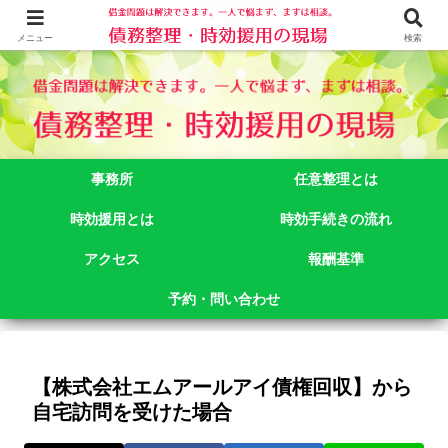
借金問題でお悩みなら司法書士法人御苑総合事務所にご相談下さい。 東京都
新宿区新宿二丁目５番１号アルテビル新宿４階 TEL:03-3356-3750
メニュー
検索
事務所
任意整理とは
時効援用とは
時効手続きの流れ
アクセス
報酬基準
予約・問い合わせ
【株式会社エムアールアイ債権回収】から
自宅訪問を受けた場合