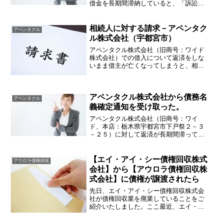
借金を長期間滞納していると、「訴訟決
定のご通知」というタイトルの書面が届
くことがあります。長期間返済できてい
ないことはわかっているけど、もう時効
相続人に対する請求－アペンタク
アペンタクル
だから放置しておけ...
ル株式会社（宇都宮市）
アペンタクル株式会社（旧商号：ワイド
株式会社）での借入について返済をしな
いまま借主が亡くなってしまうと、相続
人宛に請求が来るケースが増えておりま
す。借主が配偶者や子であればまだし
も、父・母・兄弟姉妹の借り入れであっ
アペンタクル株式会社から債務名
ても相続人調査を行い容赦な...
アペンタクル
義確定通知を受け取った。
アペンタクル株式会社（旧商号：ワイ
ド、本店：栃木県宇都宮市下戸祭２－３
－２５）に対して返済が長期間滞ってし
まっていると、「債務名義確定通知」が
届く場合がございます。内容としては、
債務名義確定通知東京簡易裁判所 平成
【エイ・アイ・シー債権回収株式
アウロラ債権回収
○○年（ハ）第○○号貸金請...
会社】から【アウロラ債権回収株
式会社】に債権が譲渡されたら
先日、エイ・アイ・シー債権回収株式会
社が債権回収業を廃業していることをご
紹介いたしました。ここ最近、エイ・ア
イ・シー債権回収株式会社から債権譲渡