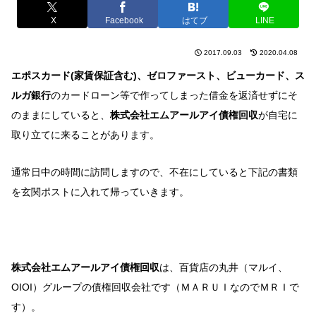
X
Facebook
はてブ
LINE
2017.09.03
2020.04.08
エポスカード(家賃保証含む)
、ゼロファースト、ビューカード、
ス
ルガ銀行
のカードローン等で作ってしまった借金を返済せずにそ
のままにしていると、
株式会社エムアールアイ債権回収
が自宅に
取り立てに来ることがあります。
通常日中の時間に訪問しますので、不在にしていると下記の書類
を玄関ポストに入れて帰っていきます。
株式会社エムアールアイ債権回収
は、百貨店の丸井（マルイ、
OIOI）グループの債権回収会社です（ＭＡＲＵＩなのでＭＲＩで
す）。