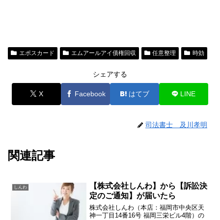
エポスカード
エムアールアイ債権回収
任意整理
時効
シェアする
X
Facebook
はてブ
LINE
司法書士 及川孝明
関連記事
【株式会社しんわ】から【訴訟決
しんわ
定のご通知】が届いたら
株式会社しんわ（本店：福岡市中央区天
神一丁目14番16号 福岡三栄ビル4階）の