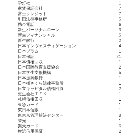
学灯社
1
家賃保証会社
7
富士クレジット
7
引田法律事務所
5
携帯電話
6
新生パーソナルローン
3
新生フィナンシャル
5
新生銀行
2
日本インヴェスティゲーション
4
日本プラム
1
日本保証
21
日本債権回収
1
日本国際教育支援協会
2
日本学生支援機構
5
日本振興銀行
1
日本橋さくら法律事務所
1
日立キャピタル債権回収
2
更生会社ＴＦＫ
1
札幌債権回収
1
東急カード
1
東日本信販
1
東東京管理解決センター
8
栄光
1
楽天カード
6
横浜信用保証
2