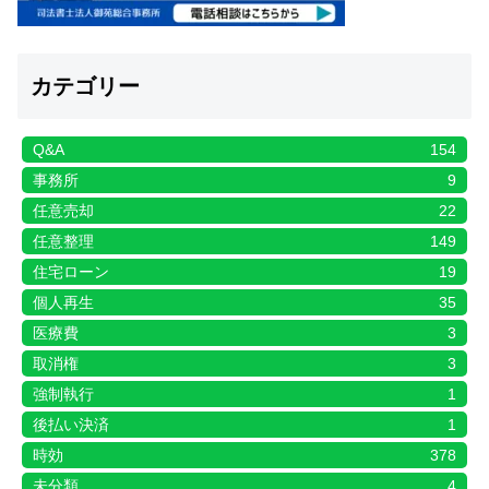
カテゴリー
Q&A
154
事務所
9
任意売却
22
任意整理
149
住宅ローン
19
個人再生
35
医療費
3
取消権
3
強制執行
1
後払い決済
1
時効
378
未分類
4