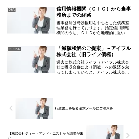
を受けたとして、アウロラ債権回収株式
会社（東京都港区愛宕２丁目５番１号愛
信用情報機関（ＣＩＣ）から当事
Q&A
宕グリーンヒルズMORI...
務所までの経路
当事務所は時効援用を中心とした債務整
理業務を行っております。指定信用情報
機関のうち、ＣＩＣから地理的に近いた
め（徒歩でも15分程度）、信用情報を開
示してみたら長期間滞納している消費者
金融（サラ金）・信販会社（クレジット
「減額和解のご提案」－アイフル
アイフル
カード会社）の情報が載...
株式会社（旧ライフ債権）
過去に株式会社ライフ（アイフル株式会
社に吸収合併により消滅）への返済を怠
ってしまっていると、アイフル株式会社
（本店：京都府、管理センター：滋賀県
草津市）から「減額和解のご提案」と題
した、一括払いであれば発生している利
息を全額免除するといった...
行政書士を騙る請求メールにご注意を
【株式会社ティー・アンド・エス】から請求が来
た