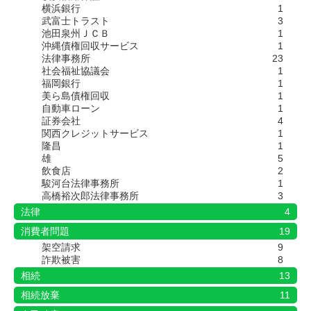
横浜銀行
1
武富士トラスト
3
池田泉州ＪＣＢ
1
沖縄債権回収サービス
1
法律事務所
23
社会福祉協議会
1
福岡銀行
1
美ら島債権回収
1
自動車ローン
1
証券会社
4
関西クレジットサービス
1
隆昌
1
雄
5
飲食店
2
駿河台法律事務所
1
高橋裕次郎法律事務所
3
法律
4
消費者問題
19
架空請求
9
詐欺被害
8
相続
13
相続放棄
11