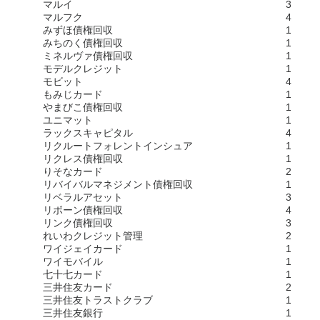
マルイ
3
マルフク
4
みずほ債権回収
1
みちのく債権回収
1
ミネルヴァ債権回収
1
モデルクレジット
1
モビット
4
もみじカード
1
やまびこ債権回収
1
ユニマット
1
ラックスキャピタル
4
リクルートフォレントインシュア
1
リクレス債権回収
1
りそなカード
2
リバイバルマネジメント債権回収
1
リベラルアセット
3
リボーン債権回収
4
リンク債権回収
3
れいわクレジット管理
2
ワイジェイカード
1
ワイモバイル
1
七十七カード
1
三井住友カード
2
三井住友トラストクラブ
1
三井住友銀行
1