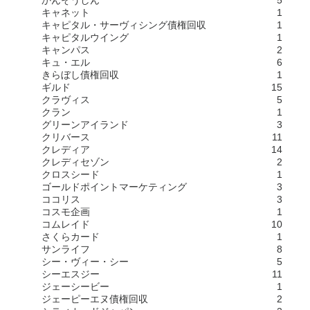
キャネット
1
キャピタル・サーヴィシング債権回収
1
キャピタルウイング
1
キャンパス
2
キュ・エル
6
きらぼし債権回収
1
ギルド
15
クラヴィス
5
クラン
1
グリーンアイランド
3
クリバース
11
クレディア
14
クレディセゾン
2
クロスシード
1
ゴールドポイントマーケティング
3
ココリス
3
コスモ企画
1
コムレイド
10
さくらカード
1
サンライフ
8
シー・ヴィー・シー
5
シーエスジー
11
ジェーシービー
1
ジェーピーエヌ債権回収
2