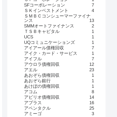
SFコーポレーション
7
ＳＫインベストメント
4
ＳＭＢＣコンシューマーファイナ
ンス
13
SMMオートファイナンス
2
ＴＳＢキャピタル
1
UCS
1
UQコミュニケーションズ
1
アイアール債権回収
7
アイク・カード・サービス
1
アイフル
7
アウロラ債権回収
12
アエル
23
あおぞら債権回収
1
あおぞら銀行
1
あけぼの債権回収
1
アコム
8
アビリオ債権回収
14
アプラス
16
アペンタクル
25
アミーゴ
3