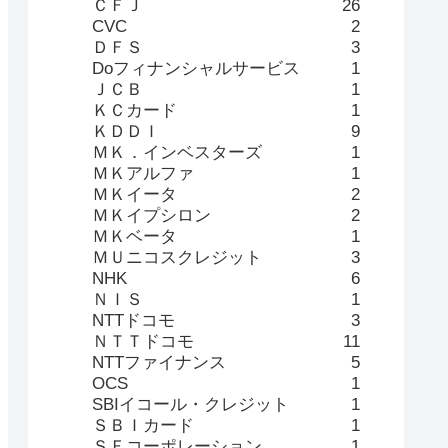
ＣＦＪ
26
CVC
2
ＤＦＳ
3
Doフィナンシャルサービス
1
ＪＣＢ
1
ＫＣカード
1
ＫＤＤＩ
9
ＭＫ．インベスターズ
1
ＭＫアルファ
1
ＭＫイータ
2
ＭＫイプシロン
2
ＭＫベータ
1
ＭＵニコスクレジット
3
NHK
6
ＮＩＳ
1
NTTドコモ
3
ＮＴＴドコモ
11
NTTファイナンス
5
OCS
1
SBIイコール・クレジット
1
ＳＢＩカード
1
ＳＦコーポレーション
1