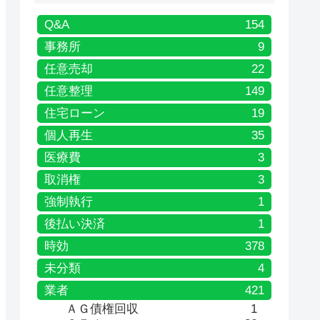
Q&A
154
事務所
9
任意売却
22
任意整理
149
住宅ローン
19
個人再生
35
医療費
3
取消権
3
強制執行
1
後払い決済
1
時効
378
未分類
4
業者
421
ＡＧ債権回収
1