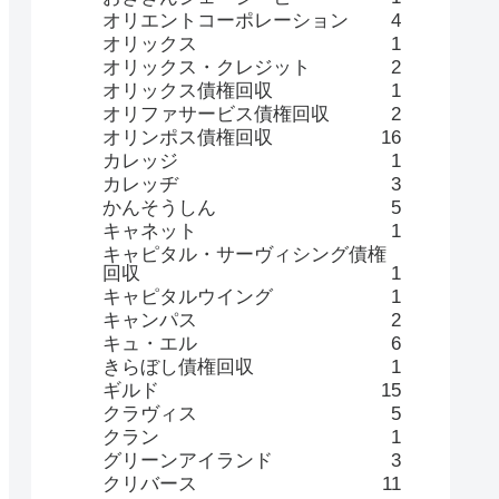
オリエントコーポレーション
4
オリックス
1
オリックス・クレジット
2
オリックス債権回収
1
オリファサービス債権回収
2
オリンポス債権回収
16
カレッジ
1
カレッヂ
3
かんそうしん
5
キャネット
1
キャピタル・サーヴィシング債権
回収
1
キャピタルウイング
1
キャンパス
2
キュ・エル
6
きらぼし債権回収
1
ギルド
15
クラヴィス
5
クラン
1
グリーンアイランド
3
クリバース
11