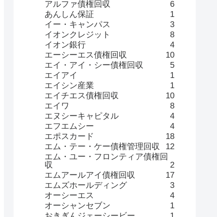
アルファ債権回収
6
あんしん保証
1
イー・キャンパス
3
イオンクレジット
8
イオン銀行
4
エーシーエス債権回収
10
エイ・アイ・シー債権回収
5
エイアイ
1
エイシン産業
1
エイチエス債権回収
10
エイワ
8
エヌシーキャピタル
4
エフエムシー
4
エポスカード
18
エム・テー・ケー債権管理回収
12
エム・ユー・フロンティア債権回
収
2
エムアールアイ債権回収
17
エムズホールディング
3
オーシーエス
4
オーシャンセブン
1
おきぎんジェーシービー
1