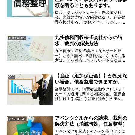
頼を断ることもあります。
借金、クレジットカード、携帯電話料
金、家賃の支払いが困難になり、任意整
理を検討する方は多いです。しかし、
（みなし）貸金業者の中には、任意整理
に応じない場合があります。業者が任意
整理に応じない理由や弁護士・司法書士
九州債権回収株式会社からの請
九州債権回収
に依頼を断られたときの対応方...
求、裁判の解決方法
九州債権回収株式会社（九州サービサ
ー）からの請求、裁判を起こされている
方は、どう対応したらよいか不安な日々
を過ごしているかもしれません。そんな
悩みを解決するための手段等についてア
ドバイスいたします。九州債権回収株式
【追証（追加保証金）】が払えな
Q&A
会社とは？九州債権回収株式...
い場合、債務整理できますか。
当事務所では、消費者金融やクレジット
カードの返済に関する相談の他、証券会
社に対する追証（追加保証金）の支払い
ができない場合のご相談も受けたまって
おります。この手の相談は、相場が安定
しているときにはほとんどありません
アペンタクルからの請求、裁判の
が、相場が急変したときに、...
アペンタクル
解決方法（消滅時効、任意整理）
アペンタクル株式会社からの取り立てに