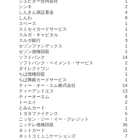
ジュピター合同会社
1
シンキ
2
しんきん保証基金
4
しんわ
8
スペース
1
スミセイカードサービス
1
スルガ・キャピタル
1
スルガ銀行
3
セゾンファンデックス
1
セゾン債権回収
1
ソフトバンク
14
ソフトバンク・ペイメント・サービス
2
ダイレクトワン
1
ちば債権回収
1
ちば興銀カードサービス
1
ティー・オー・エム株式会社
14
ティーアンドエス
13
ティーオーエム
6
トーエイ
2
とみんカード
1
トヨタファイナンス
5
ニッセン・ジー・イー・クレジット
1
ニッテレ債権回収
35
ネットカード
11
ネットコミュニケーションズ
7