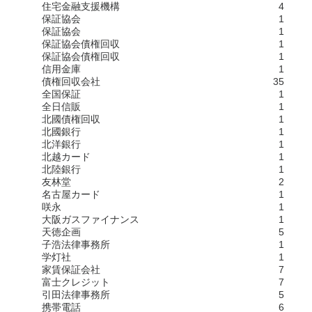
住宅金融支援機構
4
保証協会
1
保証協会
1
保証協会債権回収
1
保証協会債権回収
1
信用金庫
1
債権回収会社
35
全国保証
1
全日信販
1
北國債権回収
1
北國銀行
1
北洋銀行
1
北越カード
1
北陸銀行
1
友林堂
2
名古屋カード
1
咲永
1
大阪ガスファイナンス
1
天徳企画
5
子浩法律事務所
1
学灯社
1
家賃保証会社
7
富士クレジット
7
引田法律事務所
5
携帯電話
6