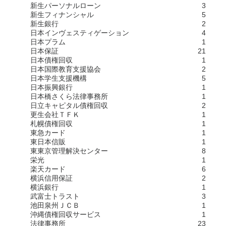
新生パーソナルローン
3
新生フィナンシャル
5
新生銀行
2
日本インヴェスティゲーション
4
日本プラム
1
日本保証
21
日本債権回収
1
日本国際教育支援協会
2
日本学生支援機構
5
日本振興銀行
1
日本橋さくら法律事務所
1
日立キャピタル債権回収
2
更生会社ＴＦＫ
1
札幌債権回収
1
東急カード
1
東日本信販
1
東東京管理解決センター
8
栄光
1
楽天カード
6
横浜信用保証
2
横浜銀行
1
武富士トラスト
3
池田泉州ＪＣＢ
1
沖縄債権回収サービス
1
法律事務所
23