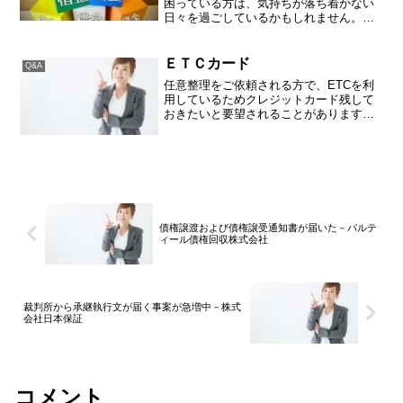
困っている方は、気持ちが落ち着かない
日々を過ごしているかもしれません。そ
んな悩みを解決するための手段等につい
て記載いたします。アペンタクル株式会
社とは？アペンタクル株式会社は、以前
ＥＴＣカード
Q&A
は「ワイド」という消費者...
任意整理をご依頼される方で、ETCを利
用しているためクレジットカード残して
おきたいと要望されることがあります。
任意整理は、自己破産や個人再生と異な
り、この業者は依頼するけどこの業者は
依頼しないといったことができます。た
だ、借金問題を解決する...
債権譲渡および債権譲受通知書が届いた－パルテ
ィール債権回収株式会社
裁判所から承継執行文が届く事案が急増中－株式
会社日本保証
コメント