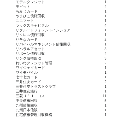
モデルクレジット
1
モビット
4
もみじカード
1
やまびこ債権回収
1
ユニマット
1
ラックスキャピタル
4
リクルートフォレントインシュア
1
リクレス債権回収
1
りそなカード
2
リバイバルマネジメント債権回収
1
リベラルアセット
3
リボーン債権回収
4
リンク債権回収
3
れいわクレジット管理
2
ワイジェイカード
1
ワイモバイル
1
七十七カード
1
三井住友カード
2
三井住友トラストクラブ
1
三井住友銀行
1
三菱ＵＦＪニコス
11
中央債権回収
5
九州債権回収
1
九州日本信販
1
住宅債権管理回収機構
1