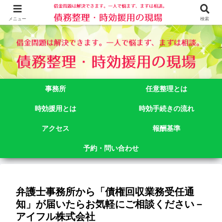
借金問題でお悩みなら司法書士法人御苑総合事務所にご相談下さい。 東京都
新宿区新宿二丁目５番１号アルテビル新宿４階 TEL:03-3356-3750
メニュー
検索
事務所
任意整理とは
時効援用とは
時効手続きの流れ
アクセス
報酬基準
予約・問い合わせ
弁護士事務所から「債権回収業務受任通
知」が届いたらお気軽にご相談ください－
アイフル株式会社