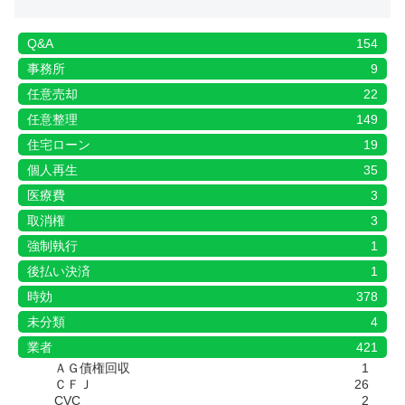
Q&A
154
事務所
9
任意売却
22
任意整理
149
住宅ローン
19
個人再生
35
医療費
3
取消権
3
強制執行
1
後払い決済
1
時効
378
未分類
4
業者
421
ＡＧ債権回収
1
ＣＦＪ
26
CVC
2