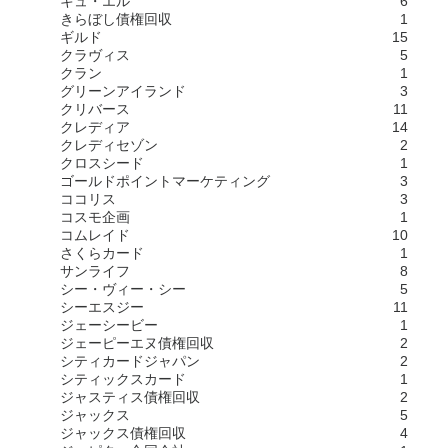
キュ・エル
6
きらぼし債権回収
1
ギルド
15
クラヴィス
5
クラン
1
グリーンアイランド
3
クリバース
11
クレディア
14
クレディセゾン
2
クロスシード
1
ゴールドポイントマーケティング
3
ココリス
3
コスモ企画
1
コムレイド
10
さくらカード
1
サンライフ
8
シー・ヴィー・シー
5
シーエスジー
11
ジェーシービー
1
ジェーピーエヌ債権回収
2
シティカードジャパン
2
シティックスカード
1
ジャスティス債権回収
2
ジャックス
5
ジャックス債権回収
4