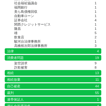
社会福祉協議会
1
福岡銀行
1
美ら島債権回収
1
自動車ローン
1
証券会社
4
関西クレジットサービス
1
隆昌
1
雄
5
飲食店
2
駿河台法律事務所
1
高橋裕次郎法律事務所
3
法律
4
消費者問題
19
架空請求
9
詐欺被害
8
相続
13
相続放棄
11
自己破産
44
裁判
55
連帯保証人
1
過払金返還請求
4