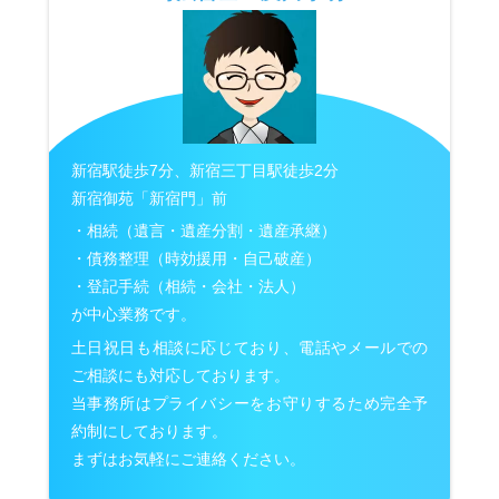
新宿駅徒歩7分、新宿三丁目駅徒歩2分
新宿御苑「新宿門」前
・相続（遺言・遺産分割・遺産承継）
・債務整理（時効援用・自己破産）
・登記手続（相続・会社・法人）
が中心業務です。
土日祝日も相談に応じており、電話やメールでの
ご相談にも対応しております。
当事務所はプライバシーをお守りするため完全予
約制にしております。
まずはお気軽にご連絡ください。