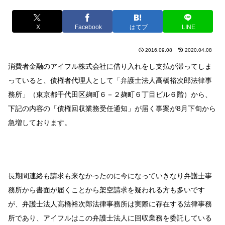
X
Facebook
はてブ
LINE
2016.09.08
2020.04.08
消費者金融のアイフル株式会社に借り入れをし支払が滞ってしま
っていると、債権者代理人として「弁護士法人高橋裕次郎法律事
務所」（東京都千代田区麹町６－２麹町６丁目ビル６階）から、
下記の内容の「債権回収業務受任通知」が届く事案が8月下旬から
急増しております。
長期間連絡も請求も来なかったのに今になっていきなり弁護士事
務所から書面が届くことから架空請求を疑われる方も多いです
が、弁護士法人高橋裕次郎法律事務所は実際に存在する法律事務
所であり、アイフルはこの弁護士法人に回収業務を委託している