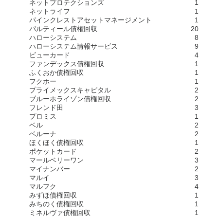
ネットプロテクションズ
1
ネットライフ
1
パインクレストアセットマネージメント
1
パルティール債権回収
20
ハローシステム
8
ハローシステム情報サービス
9
ビューカード
4
ファンデックス債権回収
1
ふくおか債権回収
1
フクホー
1
プライメックスキャピタル
2
ブルーホライゾン債権回収
2
フレンド田
3
プロミス
1
ベル
2
ベルーナ
2
ほくほく債権回収
1
ポケットカード
2
マールベリーワン
3
マイナンバー
2
マルイ
3
マルフク
4
みずほ債権回収
1
みちのく債権回収
1
ミネルヴァ債権回収
1