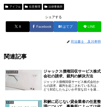
アイフル
任意整理
法律事務所
シェアする
X
Facebook
はてブ
LINE
司法書士 及川孝明
関連記事
ジャックス債権回収サービス株式
ジャックス
会社の請求、裁判の解決方法
ジャックス債権回収サービス株式会社か
らの請求、裁判を起こされている方は、
どう対応したらよいか不安な日々を過ご
しているかもしれません。そんな悩みを
解決するための手段等についてアドバイ
スいたします。ジャックス債権回収サー
和解に応じない貸金業者の任意整
ＣＦＪ
ビス株式会社とは？ジャッ...
理について。事務所によっては依