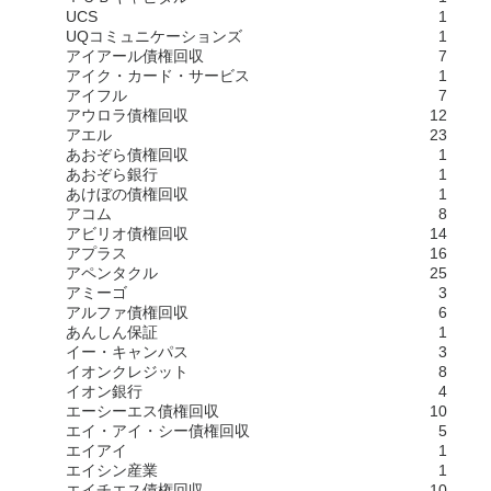
UCS
1
UQコミュニケーションズ
1
アイアール債権回収
7
アイク・カード・サービス
1
アイフル
7
アウロラ債権回収
12
アエル
23
あおぞら債権回収
1
あおぞら銀行
1
あけぼの債権回収
1
アコム
8
アビリオ債権回収
14
アプラス
16
アペンタクル
25
アミーゴ
3
アルファ債権回収
6
あんしん保証
1
イー・キャンパス
3
イオンクレジット
8
イオン銀行
4
エーシーエス債権回収
10
エイ・アイ・シー債権回収
5
エイアイ
1
エイシン産業
1
エイチエス債権回収
10