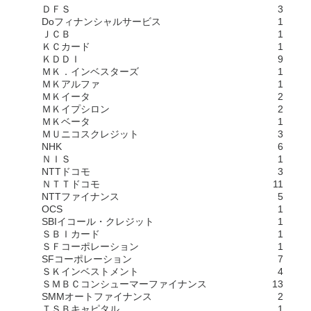
ＤＦＳ
3
Doフィナンシャルサービス
1
ＪＣＢ
1
ＫＣカード
1
ＫＤＤＩ
9
ＭＫ．インベスターズ
1
ＭＫアルファ
1
ＭＫイータ
2
ＭＫイプシロン
2
ＭＫベータ
1
ＭＵニコスクレジット
3
NHK
6
ＮＩＳ
1
NTTドコモ
3
ＮＴＴドコモ
11
NTTファイナンス
5
OCS
1
SBIイコール・クレジット
1
ＳＢＩカード
1
ＳＦコーポレーション
1
SFコーポレーション
7
ＳＫインベストメント
4
ＳＭＢＣコンシューマーファイナンス
13
SMMオートファイナンス
2
ＴＳＢキャピタル
1