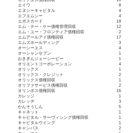
エイワ
8
エヌシーキャピタル
4
エフエムシー
4
エポスカード
18
エム・テー・ケー債権管理回収
12
エム・ユー・フロンティア債権回収
2
エムアールアイ債権回収
17
エムズホールディング
3
オーシーエス
4
オーシャンセブン
1
おきぎんジェーシービー
1
オリエントコーポレーション
4
オリックス
1
オリックス・クレジット
2
オリックス債権回収
1
オリファサービス債権回収
2
オリンポス債権回収
16
カレッジ
1
カレッヂ
3
かんそうしん
5
キャネット
1
キャピタル・サーヴィシング債権回収
1
キャピタルウイング
1
キャンパス
2