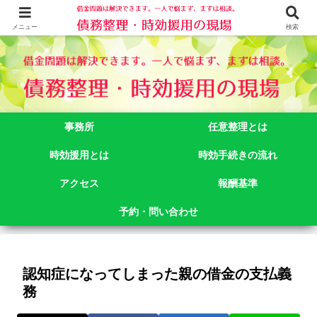
借金問題でお悩みなら司法書士法人御苑総合事務所にご相談下さい。 東京都
新宿区新宿二丁目５番１号アルテビル新宿４階 TEL:03-3356-3750
メニュー
検索
事務所
任意整理とは
時効援用とは
時効手続きの流れ
アクセス
報酬基準
予約・問い合わせ
認知症になってしまった親の借金の支払義
務