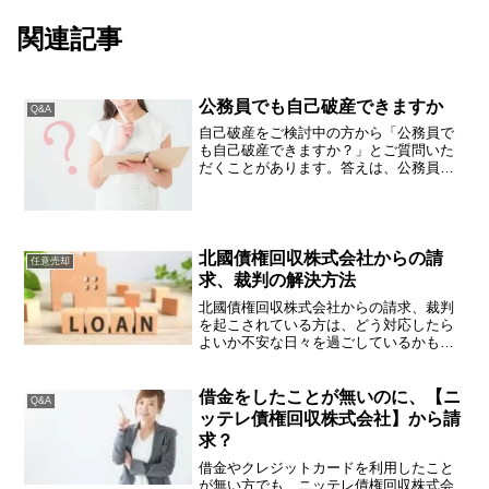
関連記事
公務員でも自己破産できますか
Q&A
自己破産をご検討中の方から「公務員で
も自己破産できますか？」とご質問いた
だくことがあります。答えは、公務員で
あっても自己破産はできます。ただ、勤
務年数が長い方ですと、資産特に退職金
が問題となることがございます。自己破
産が資格制限となる職種、...
北國債権回収株式会社からの請
任意売却
求、裁判の解決方法
北國債権回収株式会社からの請求、裁判
を起こされている方は、どう対応したら
よいか不安な日々を過ごしているかもし
れません。そんな悩みを解決するための
手段等についてアドバイスいたします。
北國債権回収株式会社とは？北國債権回
借金をしたことが無いのに、【ニ
Q&A
収株式会社は、債権管理及...
ッテレ債権回収株式会社】から請
求？
借金やクレジットカードを利用したこと
が無い方でも、ニッテレ債権回収株式会