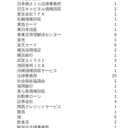
日本橋さくら法律事務所
1
日立キャピタル債権回収
2
更生会社ＴＦＫ
1
札幌債権回収
1
東急カード
1
東日本信販
1
東東京管理解決センター
8
栄光
1
楽天カード
6
横浜信用保証
2
横浜銀行
1
武富士トラスト
3
池田泉州ＪＣＢ
1
沖縄債権回収サービス
1
法律事務所
23
社会福祉協議会
1
福岡銀行
1
美ら島債権回収
1
自動車ローン
1
証券会社
4
関西クレジットサービス
1
隆昌
1
雄
5
飲食店
2
駿河台法律事務所
1