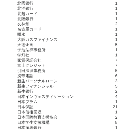
北國銀行
1
北洋銀行
1
北越カード
1
北陸銀行
1
友林堂
2
名古屋カード
1
咲永
1
大阪ガスファイナンス
1
天徳企画
5
子浩法律事務所
1
学灯社
1
家賃保証会社
7
富士クレジット
7
引田法律事務所
5
携帯電話
6
新生パーソナルローン
3
新生フィナンシャル
5
新生銀行
2
日本インヴェスティゲーション
4
日本プラム
1
日本保証
21
日本債権回収
1
日本国際教育支援協会
2
日本学生支援機構
5
日本振興銀行
1