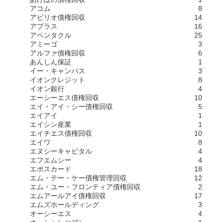
アコム
8
アビリオ債権回収
14
アプラス
16
アペンタクル
25
アミーゴ
3
アルファ債権回収
6
あんしん保証
1
イー・キャンパス
3
イオンクレジット
8
イオン銀行
4
エーシーエス債権回収
10
エイ・アイ・シー債権回収
5
エイアイ
1
エイシン産業
1
エイチエス債権回収
10
エイワ
8
エヌシーキャピタル
4
エフエムシー
4
エポスカード
18
エム・テー・ケー債権管理回収
12
エム・ユー・フロンティア債権回収
2
エムアールアイ債権回収
17
エムズホールディング
3
オーシーエス
4