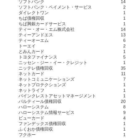
ソフトバンク
14
ソフトバンク・ペイメント・サービス
2
ダイレクトワン
1
ちば債権回収
1
ちば興銀カードサービス
1
ティー・オー・エム株式会社
14
ティーアンドエス
13
ティーオーエム
6
トーエイ
2
とみんカード
1
トヨタファイナンス
5
ニッセン・ジー・イー・クレジット
1
ニッテレ債権回収
35
ネットカード
11
ネットコミュニケーションズ
7
ネットプロテクションズ
1
ネットライフ
1
パインクレストアセットマネージメント
1
パルティール債権回収
20
ハローシステム
8
ハローシステム情報サービス
9
ビューカード
4
ファンデックス債権回収
1
ふくおか債権回収
1
フクホー
1