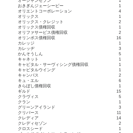
オーシャンセブン
1
おきぎんジェーシービー
1
オリエントコーポレーション
4
オリックス
1
オリックス・クレジット
2
オリックス債権回収
1
オリファサービス債権回収
2
オリンポス債権回収
16
カレッジ
1
カレッヂ
3
かんそうしん
5
キャネット
1
キャピタル・サーヴィシング債権回収
1
キャピタルウイング
1
キャンパス
2
キュ・エル
6
きらぼし債権回収
1
ギルド
15
クラヴィス
5
クラン
1
グリーンアイランド
3
クリバース
11
クレディア
14
クレディセゾン
2
クロスシード
1