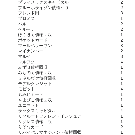
プライメックスキャピタル
2
ブルーホライゾン債権回収
2
フレンド田
3
プロミス
1
ベル
2
ベルーナ
2
ほくほく債権回収
1
ポケットカード
2
マールベリーワン
3
マイナンバー
2
マルイ
3
マルフク
4
みずほ債権回収
1
みちのく債権回収
1
ミネルヴァ債権回収
1
モデルクレジット
1
モビット
4
もみじカード
1
やまびこ債権回収
1
ユニマット
1
ラックスキャピタル
4
リクルートフォレントインシュア
1
リクレス債権回収
1
りそなカード
2
リバイバルマネジメント債権回収
1