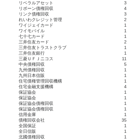
リベラルアセット
3
リボーン債権回収
4
リンク債権回収
3
れいわクレジット管理
2
ワイジェイカード
1
ワイモバイル
1
七十七カード
1
三井住友カード
2
三井住友トラストクラブ
1
三井住友銀行
1
三菱ＵＦＪニコス
11
中央債権回収
5
九州債権回収
1
九州日本信販
1
住宅債権管理回収機構
1
住宅金融支援機構
4
保証協会
1
保証協会
1
保証協会債権回収
1
保証協会債権回収
1
信用金庫
1
債権回収会社
35
全国保証
1
全日信販
1
北國債権回収
1