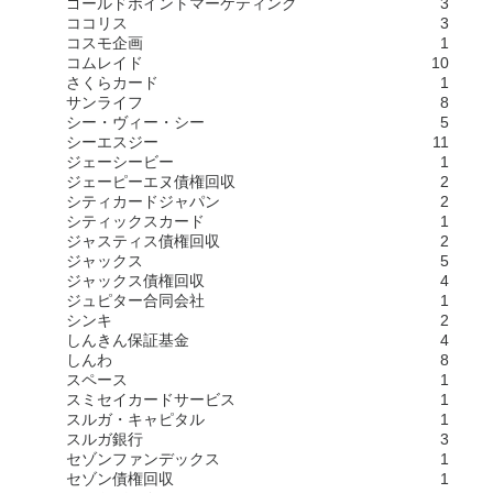
ゴールドポイントマーケティング
3
ココリス
3
コスモ企画
1
コムレイド
10
さくらカード
1
サンライフ
8
シー・ヴィー・シー
5
シーエスジー
11
ジェーシービー
1
ジェーピーエヌ債権回収
2
シティカードジャパン
2
シティックスカード
1
ジャスティス債権回収
2
ジャックス
5
ジャックス債権回収
4
ジュピター合同会社
1
シンキ
2
しんきん保証基金
4
しんわ
8
スペース
1
スミセイカードサービス
1
スルガ・キャピタル
1
スルガ銀行
3
セゾンファンデックス
1
セゾン債権回収
1