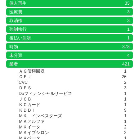
個人再生
35
医療費
3
取消権
3
強制執行
1
後払い決済
1
時効
378
未分類
4
業者
421
ＡＧ債権回収
1
ＣＦＪ
26
CVC
2
ＤＦＳ
3
Doフィナンシャルサービス
1
ＪＣＢ
1
ＫＣカード
1
ＫＤＤＩ
9
ＭＫ．インベスターズ
1
ＭＫアルファ
1
ＭＫイータ
2
ＭＫイプシロン
2
ＭＫベータ
1