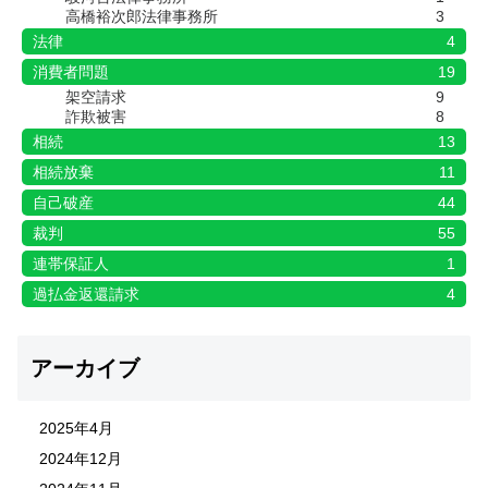
高橋裕次郎法律事務所
3
法律
4
消費者問題
19
架空請求
9
詐欺被害
8
相続
13
相続放棄
11
自己破産
44
裁判
55
連帯保証人
1
過払金返還請求
4
アーカイブ
2025年4月
2024年12月