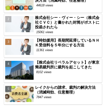
決方法（消滅時効、任意整理）
44618 views
株式会社シー・ヴィー・シー（株式会
社ＣＶＣ）と書かれた封筒がポストに
投函されたら
15061 views
【時効援用】長期間延滞しているＮＨ
Ｋ受信料を５年分にする方法
11361 views
【株式会社リベラルアセット】が東京
簡易裁判所に裁判を起こしてきた
8102 views
レイクからの請求、裁判の解決方法
（消滅時効、任意整理）
7847 views