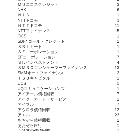
ＭＵニコスクレジット
3
NHK
6
ＮＩＳ
1
NTTドコモ
3
ＮＴＴドコモ
11
NTTファイナンス
5
OCS
1
SBIイコール・クレジット
1
ＳＢＩカード
1
ＳＦコーポレーション
1
SFコーポレーション
7
ＳＫインベストメント
4
ＳＭＢＣコンシューマーファイナンス
13
SMMオートファイナンス
2
ＴＳＢキャピタル
1
UCS
1
UQコミュニケーションズ
1
アイアール債権回収
7
アイク・カード・サービス
1
アイフル
7
アウロラ債権回収
12
アエル
23
あおぞら債権回収
1
あおぞら銀行
1
あけぼの債権回収
1