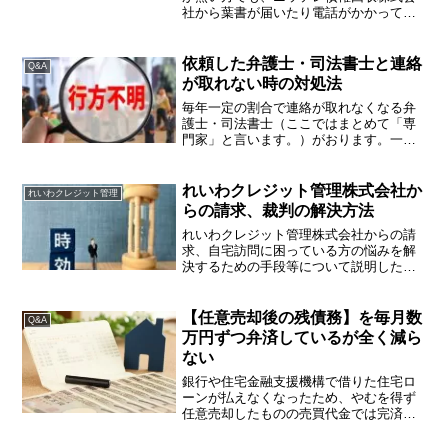
社から葉書が届いたり電話がかかって来
ることがあります。ネット上でも心当た
りがないなら放置した方がいい等と書か
れていたりするので、架空請求を疑う方
依頼した弁護士・司法書士と連絡
Q&A
がいらっしゃいますが、ニ...
が取れない時の対処法
毎年一定の割合で連絡が取れなくなる弁
護士・司法書士（ここではまとめて「専
門家」と言います。）がおります。一昔
前は債務整理の依頼をしていたら専門家
と連絡が取れなくなったというケースが
あり、私も何件かその事務所の事案を引
れいわクレジット管理株式会社か
れいわクレジット管理
き継いだことがあります。...
らの請求、裁判の解決方法
れいわクレジット管理株式会社からの請
求、自宅訪問に困っている方の悩みを解
決するための手段等について説明したい
と思います。れいわクレジット管理株式
会社とは？れいわクレジット管理株式会
社は、三菱UFJニコス株式会社から会社
【任意売却後の残債務】を毎月数
Q&A
分割により承継された会...
万円ずつ弁済しているが全く減ら
ない
銀行や住宅金融支援機構で借りた住宅ロ
ーンが払えなくなったため、やむを得ず
任意売却したものの売買代金では完済す
ることができず、住宅ローンの残債務を
毎月１，２万円ずつお支払しているもの