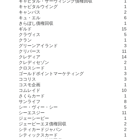
キャピタル・サーヴィシング債権回収
1
キャピタルウイング
1
キャンパス
2
キュ・エル
6
きらぼし債権回収
1
ギルド
15
クラヴィス
5
クラン
1
グリーンアイランド
3
クリバース
11
クレディア
14
クレディセゾン
2
クロスシード
1
ゴールドポイントマーケティング
3
ココリス
3
コスモ企画
1
コムレイド
10
さくらカード
1
サンライフ
8
シー・ヴィー・シー
5
シーエスジー
11
ジェーシービー
1
ジェーピーエヌ債権回収
2
シティカードジャパン
2
シティックスカード
1