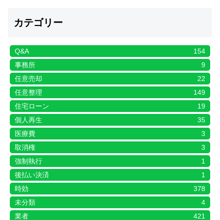
カテゴリー
Q&A
154
事務所
9
任意売却
22
任意整理
149
住宅ローン
19
個人再生
35
医療費
3
取消権
3
強制執行
1
後払い決済
1
時効
378
未分類
4
業者
421