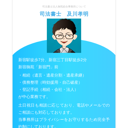
司法書士法人御苑総合事務所について
司法書士 及川孝明
新宿駅徒歩7分、新宿三丁目駅徒歩2分
新宿御苑「新宿門」前
・相続（遺言・遺産分割・遺産承継）
・債務整理（時効援用・自己破産）
・登記手続（相続・会社・法人）
が中心業務です。
土日祝日も相談に応じており、電話やメールでの
ご相談にも対応しております。
当事務所はプライバシーをお守りするため完全予
約制にしております。