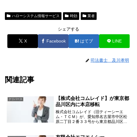
ハローシステム情報サービス
時効
業者
シェアする
X
Facebook
はてブ
LINE
司法書士 及川孝明
関連記事
【株式会社コムレイド】が東京都
クリバース
品川区内に本店移転
株式会社コムレイド（旧ティーシーエ
ム・ＴＣＭ）が、愛知県名古屋市中区松
原二丁目２番３３号から東京都品川区西
品川三丁目１９番６号リビングライフ大
崎４階に本店移転をいたしました。昨年
本店を名古屋に移しましたが、また東京