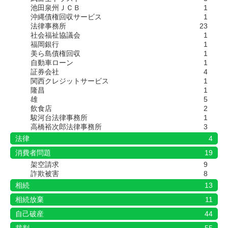
池田泉州ＪＣＢ
1
沖縄債権回収サービス
1
法律事務所
23
社会福祉協議会
1
福岡銀行
1
美ら島債権回収
1
自動車ローン
1
証券会社
4
関西クレジットサービス
1
隆昌
1
雄
5
飲食店
2
駿河台法律事務所
1
高橋裕次郎法律事務所
3
法律
4
消費者問題
19
架空請求
9
詐欺被害
8
相続
13
相続放棄
11
自己破産
44
裁判
55