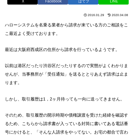
X
Facebook
はてブ
LINE
2016.01.29
2020.04.08
ハローシステムを名乗る業者から請求が来ている方のご相談をこ
こ最近よく受けております。
最近は大阪府西成区の住所から請求を行っているようです。
以前は港区だったり渋谷区だったりするので実態がよくわかりま
せんが、当事務所が「受任通知」を送るととりあえず請求は止ま
ります。
しかし、取引履歴は1，2ヶ月待っても一向に送ってきません。
そのため、取引履歴の開示時期や債権譲渡を受けた経緯を確認す
るため、こちらから請求書が入っている封筒に書いてある電話番
号にかけると、「そんな人請求をやってない。お宅の都合で言わ