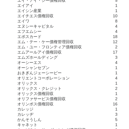
エイ・アイ・シー債権回収
5
エイアイ
1
エイシン産業
1
エイチエス債権回収
10
エイワ
8
エヌシーキャピタル
4
エフエムシー
4
エポスカード
18
エム・テー・ケー債権管理回収
12
エム・ユー・フロンティア債権回収
2
エムアールアイ債権回収
17
エムズホールディング
3
オーシーエス
4
オーシャンセブン
1
おきぎんジェーシービー
1
オリエントコーポレーション
4
オリックス
1
オリックス・クレジット
2
オリックス債権回収
1
オリファサービス債権回収
2
オリンポス債権回収
16
カレッジ
1
カレッヂ
3
かんそうしん
5
キャネット
1