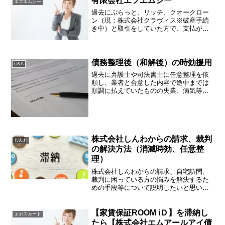
有限会社エフエムシー
エフエムシー
に戻ったようです。関東にお...
過去にぷらっと、リッチ、クオークロー
ン（現：株式会社クラヴィス※破産手続
き中）と取引をしていた方で、支払がで
きなくなってしまった場合、「弁護士法
人駿河台法律事務所」というところから
「ご通知」が届くことがあります。その
内容としましては、有限会...
債務整理後（和解後）の時効援用
Q&A
過去に弁護士や司法書士に任意整理を依
頼し、業者と合意した内容で途中までは
順調に払えていたものの失業、病気等で
収入が減少し、支払えなくなってしまっ
てそのままになっていらっしゃる方のご
相談も増えております。よくある誤解と
して、任意整理をしたら時...
株式会社しんわからの請求、裁判
しんわ
の解決方法（消滅時効、任意整
理）
株式会社しんわからの請求、自宅訪問、
裁判に困っている方の悩みを解決するた
めの手段等について説明したいと思いま
す。株式会社しんわとは？関東圏にお住
いの方にはあまり馴染みがないと思いま
すが、株式会社しんわは、福岡市博多区
【家賃保証ROOM iＤ】を滞納し
エポスカード
中呉服町に本社を置く消費...
たら【株式会社エムアールアイ債