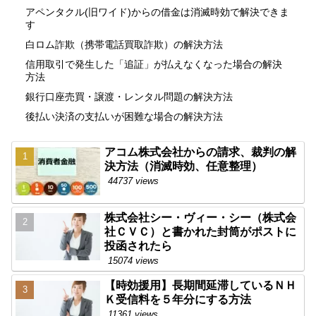
アペンタクル(旧ワイド)からの借金は消滅時効で解決できま
す
白ロム詐欺（携帯電話買取詐欺）の解決方法
信用取引で発生した「追証」が払えなくなった場合の解決
方法
銀行口座売買・譲渡・レンタル問題の解決方法
後払い決済の支払いが困難な場合の解決方法
アコム株式会社からの請求、裁判の解
決方法（消滅時効、任意整理）
44737 views
株式会社シー・ヴィー・シー（株式会
社ＣＶＣ）と書かれた封筒がポストに
投函されたら
15074 views
【時効援用】長期間延滞しているＮＨ
Ｋ受信料を５年分にする方法
11361 views