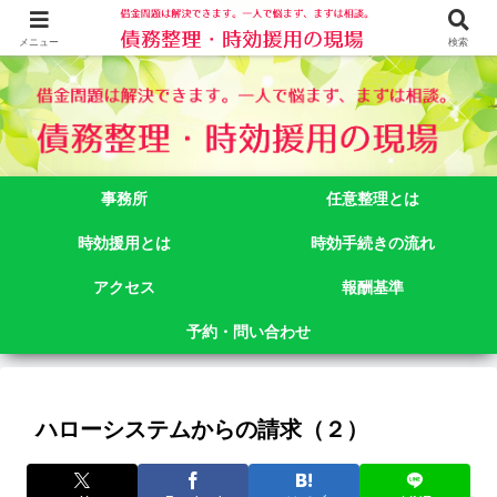
借金問題でお悩みなら司法書士法人御苑総合事務所にご相談下さい。 東京都
新宿区新宿二丁目５番１号アルテビル新宿４階 TEL:03-3356-3750
メニュー
検索
事務所
任意整理とは
時効援用とは
時効手続きの流れ
アクセス
報酬基準
予約・問い合わせ
ハローシステムからの請求（２）