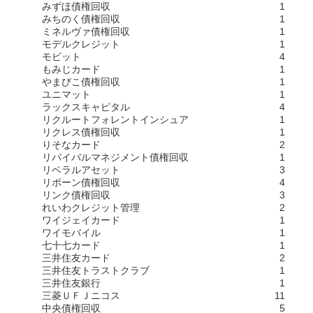
みずほ債権回収
1
みちのく債権回収
1
ミネルヴァ債権回収
1
モデルクレジット
1
モビット
4
もみじカード
1
やまびこ債権回収
1
ユニマット
1
ラックスキャピタル
4
リクルートフォレントインシュア
1
リクレス債権回収
1
りそなカード
2
リバイバルマネジメント債権回収
1
リベラルアセット
3
リボーン債権回収
4
リンク債権回収
3
れいわクレジット管理
2
ワイジェイカード
1
ワイモバイル
1
七十七カード
1
三井住友カード
2
三井住友トラストクラブ
1
三井住友銀行
1
三菱ＵＦＪニコス
11
中央債権回収
5