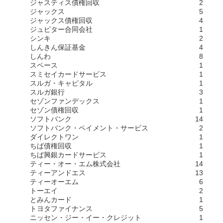
ジャスティス債権回収
2
ジャックス
5
ジャックス債権回収
4
ジュピター合同会社
1
シンキ
2
しんきん保証基金
4
しんわ
8
スペース
1
スミセイカードサービス
1
スルガ・キャピタル
1
スルガ銀行
3
セゾンファンデックス
1
セゾン債権回収
1
ソフトバンク
14
ソフトバンク・ペイメント・サービス
2
ダイレクトワン
1
ちば債権回収
1
ちば興銀カードサービス
1
ティー・オー・エム株式会社
14
ティーアンドエス
13
ティーオーエム
6
トーエイ
2
とみんカード
1
トヨタファイナンス
5
ニッセン・ジー・イー・クレジット
1