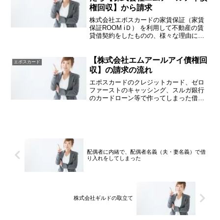
権回収】から請求
株式会社エポスカードの家賃保証（家賃
保証ROOM iＤ） を利用して不動産の賃
貸借契約をしたものの、様々な理由によ
り家賃を滞納してしまい、ずっと放置し
ていると株式会社エムアールアイ債権回
収から突然電話がかかってきたり書類が
【株式会社エムアールアイ債権回
エポスカード
届くことがあります...
収】の請求の流れ
エポスカードのクレジットカード、ゼロ
ファーストのキャッシング、スルガ銀行
のカードローン等で作ってしまった借
金・立替金を返済せずにそのままにして
いると、株式会社エムアールアイ債権回
収に債権が譲渡され（または委託さ
れ）、債権回収会社から請求を受...
配偶者に内緒で、配偶者名義（夫・妻名義）で借
り入れをしてしまった
株式会社ギルドの取立て