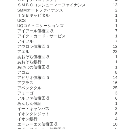
ＳＭＢＣコンシューマーファイナンス
13
SMMオートファイナンス
2
ＴＳＢキャピタル
1
UCS
1
UQコミュニケーションズ
1
アイアール債権回収
7
アイク・カード・サービス
1
アイフル
7
アウロラ債権回収
12
アエル
23
あおぞら債権回収
1
あおぞら銀行
1
あけぼの債権回収
1
アコム
8
アビリオ債権回収
14
アプラス
16
アペンタクル
25
アミーゴ
3
アルファ債権回収
6
あんしん保証
1
イー・キャンパス
3
イオンクレジット
8
イオン銀行
4
エーシーエス債権回収
10