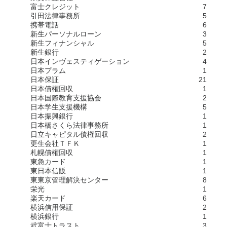
富士クレジット
7
引田法律事務所
5
携帯電話
6
新生パーソナルローン
3
新生フィナンシャル
5
新生銀行
2
日本インヴェスティゲーション
4
日本プラム
1
日本保証
21
日本債権回収
1
日本国際教育支援協会
2
日本学生支援機構
5
日本振興銀行
1
日本橋さくら法律事務所
1
日立キャピタル債権回収
2
更生会社ＴＦＫ
1
札幌債権回収
1
東急カード
1
東日本信販
1
東東京管理解決センター
8
栄光
1
楽天カード
6
横浜信用保証
2
横浜銀行
1
武富士トラスト
3