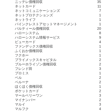
ニッテレ債権回収
35
ネットカード
11
ネットコミュニケーションズ
7
ネットプロテクションズ
1
ネットライフ
1
パインクレストアセットマネージメント
1
パルティール債権回収
20
ハローシステム
8
ハローシステム情報サービス
9
ビューカード
4
ファンデックス債権回収
1
ふくおか債権回収
1
フクホー
1
プライメックスキャピタル
2
ブルーホライゾン債権回収
2
フレンド田
3
プロミス
1
ベル
2
ベルーナ
2
ほくほく債権回収
1
ポケットカード
2
マールベリーワン
3
マイナンバー
2
マルイ
3
マルフク
4