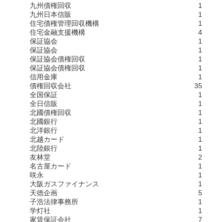
九州債権回収
1
九州日本信販
1
住宅債権管理回収機構
1
住宅金融支援機構
4
保証協会
1
保証協会
1
保証協会債権回収
1
保証協会債権回収
1
信用金庫
1
債権回収会社
35
全国保証
1
全日信販
1
北國債権回収
1
北國銀行
1
北洋銀行
1
北越カード
1
北陸銀行
1
友林堂
2
名古屋カード
1
咲永
1
大阪ガスファイナンス
1
天徳企画
5
子浩法律事務所
1
学灯社
1
家賃保証会社
7