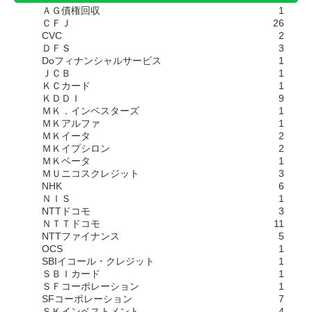
ＡＧ債権回収
1
ＣＦＪ
26
CVC
2
ＤＦＳ
3
Doフィナンシャルサービス
1
ＪＣＢ
1
ＫＣカード
1
ＫＤＤＩ
9
ＭＫ．インベスターズ
1
ＭＫアルファ
1
ＭＫイータ
2
ＭＫイプシロン
2
ＭＫベータ
1
ＭＵニコスクレジット
3
NHK
6
ＮＩＳ
1
NTTドコモ
3
ＮＴＴドコモ
11
NTTファイナンス
5
OCS
1
SBIイコール・クレジット
1
ＳＢＩカード
1
ＳＦコーポレーション
1
SFコーポレーション
7
ＳＫインベストメント
4