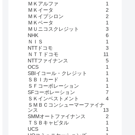
ＭＫアルファ
1
ＭＫイータ
2
ＭＫイプシロン
2
ＭＫベータ
1
ＭＵニコスクレジット
3
NHK
6
ＮＩＳ
1
NTTドコモ
3
ＮＴＴドコモ
11
NTTファイナンス
5
OCS
1
SBIイコール・クレジット
1
ＳＢＩカード
1
ＳＦコーポレーション
1
SFコーポレーション
7
ＳＫインベストメント
4
ＳＭＢＣコンシューマーファイナ
ンス
13
SMMオートファイナンス
2
ＴＳＢキャピタル
1
UCS
1