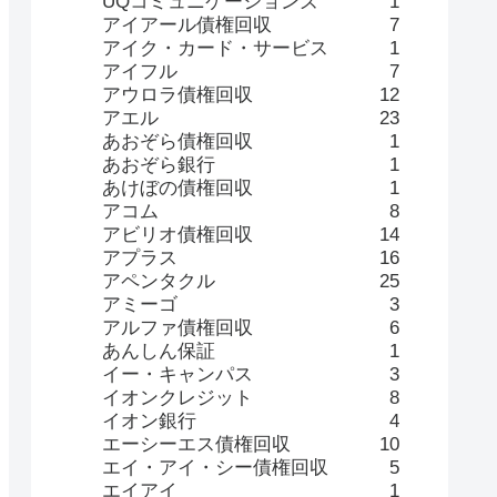
UQコミュニケーションズ
1
アイアール債権回収
7
アイク・カード・サービス
1
アイフル
7
アウロラ債権回収
12
アエル
23
あおぞら債権回収
1
あおぞら銀行
1
あけぼの債権回収
1
アコム
8
アビリオ債権回収
14
アプラス
16
アペンタクル
25
アミーゴ
3
アルファ債権回収
6
あんしん保証
1
イー・キャンパス
3
イオンクレジット
8
イオン銀行
4
エーシーエス債権回収
10
エイ・アイ・シー債権回収
5
エイアイ
1