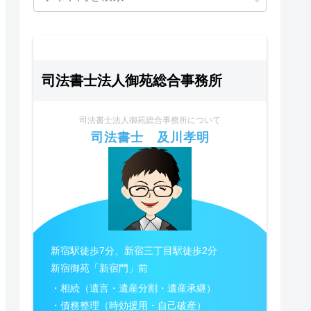
司法書士法人御苑総合事務所
司法書士法人御苑総合事務所について
司法書士 及川孝明
新宿駅徒歩7分、新宿三丁目駅徒歩2分
新宿御苑「新宿門」前
・相続（遺言・遺産分割・遺産承継）
・債務整理（時効援用・自己破産）