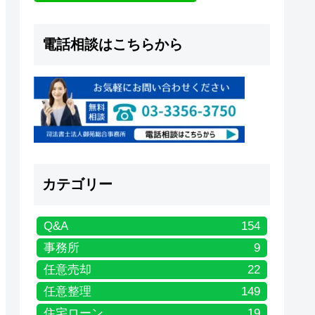
電話相談はこちらから
カテゴリー
Q&A
154
事務所
9
任意売却
22
任意整理
149
住宅ローン
19