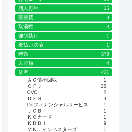
個人再生
35
医療費
3
取消権
3
強制執行
1
後払い決済
1
時効
378
未分類
4
業者
421
ＡＧ債権回収
1
ＣＦＪ
26
CVC
2
ＤＦＳ
3
Doフィナンシャルサービス
1
ＪＣＢ
1
ＫＣカード
1
ＫＤＤＩ
9
ＭＫ．インベスターズ
1