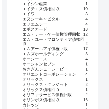
エイシン産業
1
エイチエス債権回収
10
エイワ
8
エヌシーキャピタル
4
エフエムシー
4
エポスカード
18
エム・テー・ケー債権管理回収
12
エム・ユー・フロンティア債権回
収
2
エムアールアイ債権回収
17
エムズホールディング
3
オーシーエス
4
オーシャンセブン
1
おきぎんジェーシービー
1
オリエントコーポレーション
4
オリックス
1
オリックス・クレジット
2
オリックス債権回収
1
オリファサービス債権回収
2
オリンポス債権回収
16
カレッジ
1