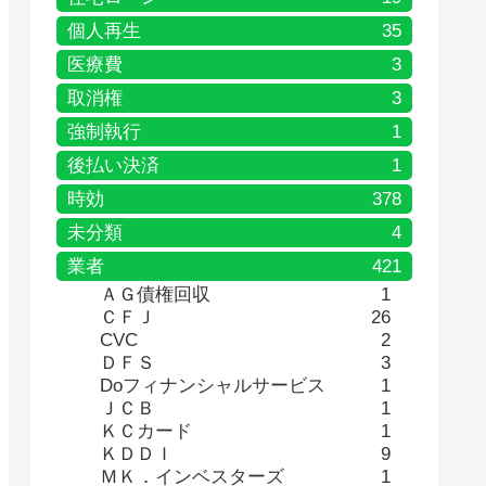
個人再生
35
医療費
3
取消権
3
強制執行
1
後払い決済
1
時効
378
未分類
4
業者
421
ＡＧ債権回収
1
ＣＦＪ
26
CVC
2
ＤＦＳ
3
Doフィナンシャルサービス
1
ＪＣＢ
1
ＫＣカード
1
ＫＤＤＩ
9
ＭＫ．インベスターズ
1