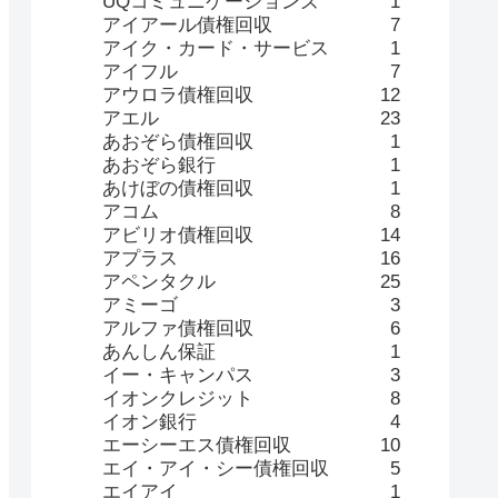
UQコミュニケーションズ
1
アイアール債権回収
7
アイク・カード・サービス
1
アイフル
7
アウロラ債権回収
12
アエル
23
あおぞら債権回収
1
あおぞら銀行
1
あけぼの債権回収
1
アコム
8
アビリオ債権回収
14
アプラス
16
アペンタクル
25
アミーゴ
3
アルファ債権回収
6
あんしん保証
1
イー・キャンパス
3
イオンクレジット
8
イオン銀行
4
エーシーエス債権回収
10
エイ・アイ・シー債権回収
5
エイアイ
1