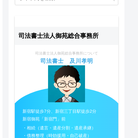
司法書士法人御苑総合事務所
司法書士法人御苑総合事務所について
司法書士 及川孝明
新宿駅徒歩7分、新宿三丁目駅徒歩2分
新宿御苑「新宿門」前
・相続（遺言・遺産分割・遺産承継）
・債務整理（時効援用・自己破産）