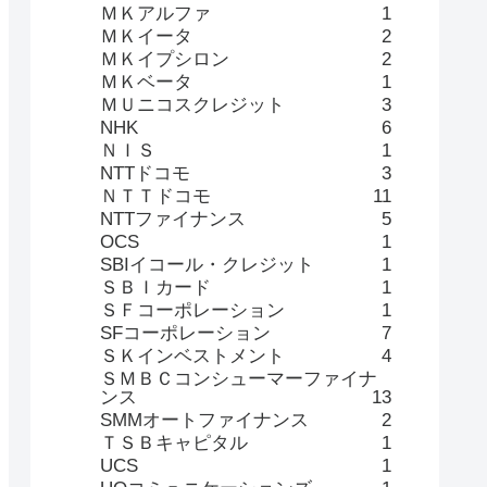
ＭＫアルファ
1
ＭＫイータ
2
ＭＫイプシロン
2
ＭＫベータ
1
ＭＵニコスクレジット
3
NHK
6
ＮＩＳ
1
NTTドコモ
3
ＮＴＴドコモ
11
NTTファイナンス
5
OCS
1
SBIイコール・クレジット
1
ＳＢＩカード
1
ＳＦコーポレーション
1
SFコーポレーション
7
ＳＫインベストメント
4
ＳＭＢＣコンシューマーファイナ
ンス
13
SMMオートファイナンス
2
ＴＳＢキャピタル
1
UCS
1