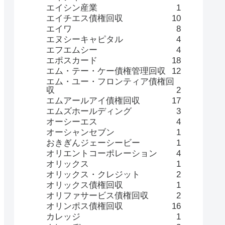
エイシン産業
1
エイチエス債権回収
10
エイワ
8
エヌシーキャピタル
4
エフエムシー
4
エポスカード
18
エム・テー・ケー債権管理回収
12
エム・ユー・フロンティア債権回
収
2
エムアールアイ債権回収
17
エムズホールディング
3
オーシーエス
4
オーシャンセブン
1
おきぎんジェーシービー
1
オリエントコーポレーション
4
オリックス
1
オリックス・クレジット
2
オリックス債権回収
1
オリファサービス債権回収
2
オリンポス債権回収
16
カレッジ
1