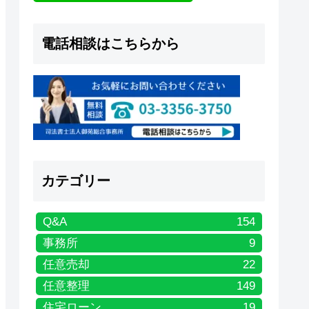
電話相談はこちらから
カテゴリー
Q&A
154
事務所
9
任意売却
22
任意整理
149
住宅ローン
19