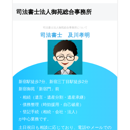
司法書士法人御苑総合事務所
司法書士法人御苑総合事務所について
司法書士 及川孝明
新宿駅徒歩7分、新宿三丁目駅徒歩2分
新宿御苑「新宿門」前
・相続（遺言・遺産分割・遺産承継）
・債務整理（時効援用・自己破産）
・登記手続（相続・会社・法人）
が中心業務です。
土日祝日も相談に応じており、電話やメールでの