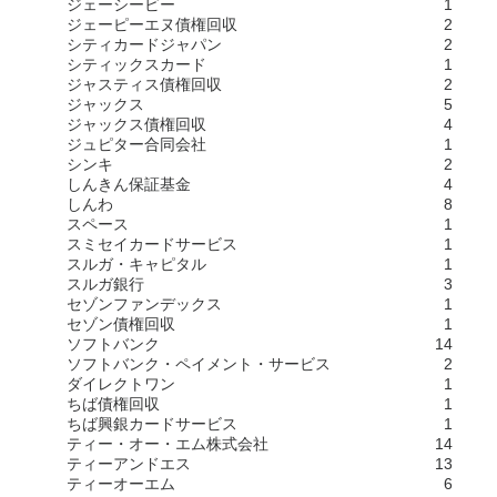
ジェーシービー
1
ジェーピーエヌ債権回収
2
シティカードジャパン
2
シティックスカード
1
ジャスティス債権回収
2
ジャックス
5
ジャックス債権回収
4
ジュピター合同会社
1
シンキ
2
しんきん保証基金
4
しんわ
8
スペース
1
スミセイカードサービス
1
スルガ・キャピタル
1
スルガ銀行
3
セゾンファンデックス
1
セゾン債権回収
1
ソフトバンク
14
ソフトバンク・ペイメント・サービス
2
ダイレクトワン
1
ちば債権回収
1
ちば興銀カードサービス
1
ティー・オー・エム株式会社
14
ティーアンドエス
13
ティーオーエム
6