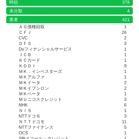
時効
378
未分類
4
業者
421
ＡＧ債権回収
1
ＣＦＪ
26
CVC
2
ＤＦＳ
3
Doフィナンシャルサービス
1
ＪＣＢ
1
ＫＣカード
1
ＫＤＤＩ
9
ＭＫ．インベスターズ
1
ＭＫアルファ
1
ＭＫイータ
2
ＭＫイプシロン
2
ＭＫベータ
1
ＭＵニコスクレジット
3
NHK
6
ＮＩＳ
1
NTTドコモ
3
ＮＴＴドコモ
11
NTTファイナンス
5
OCS
1
SBIイコール・クレジット
1