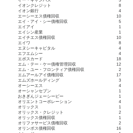
イー・キャンパス
3
イオンクレジット
8
イオン銀行
4
エーシーエス債権回収
10
エイ・アイ・シー債権回収
5
エイアイ
1
エイシン産業
1
エイチエス債権回収
10
エイワ
8
エヌシーキャピタル
4
エフエムシー
4
エポスカード
18
エム・テー・ケー債権管理回収
12
エム・ユー・フロンティア債権回収
2
エムアールアイ債権回収
17
エムズホールディング
3
オーシーエス
4
オーシャンセブン
1
おきぎんジェーシービー
1
オリエントコーポレーション
4
オリックス
1
オリックス・クレジット
2
オリックス債権回収
1
オリファサービス債権回収
2
オリンポス債権回収
16