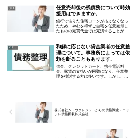
すので、大丈夫か否かで言ってしまうと
大丈夫ではないと回答せざるを得ませ
任意売却後の残債務について時効
Q&A
ん。請求が来ていないのは、...
援用はできますか。
銀行で借りた住宅ローンが払えなくなっ
たため、やむを得ずご自宅を任意売却し
たものの売買代金では完済することがで
きず、ずっと支払いを放置していた場
合、債権譲渡を受けたとして債権回収会
社から残債務の支払いを求められること
和解に応じない貸金業者の任意整
ＣＦＪ
があります。自宅訪問もしば...
理について。事務所によっては依
頼を断ることもあります。
借金、クレジットカード、携帯電話料
金、家賃の支払いが困難になり、任意整
理を検討する方は多いです。しかし、
（みなし）貸金業者の中には、任意整理
に応じない場合があります。業者が任意
整理に応じない理由や弁護士・司法書士
に依頼を断られたときの対応方...
株式会社ムトウクレジットからの債権譲渡－ニッ
テレ債権回収株式会社