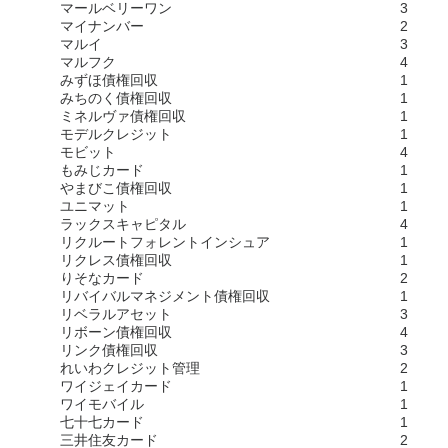
マールベリーワン
3
マイナンバー
2
マルイ
3
マルフク
4
みずほ債権回収
1
みちのく債権回収
1
ミネルヴァ債権回収
1
モデルクレジット
1
モビット
4
もみじカード
1
やまびこ債権回収
1
ユニマット
1
ラックスキャピタル
4
リクルートフォレントインシュア
1
リクレス債権回収
1
りそなカード
2
リバイバルマネジメント債権回収
1
リベラルアセット
3
リボーン債権回収
4
リンク債権回収
3
れいわクレジット管理
2
ワイジェイカード
1
ワイモバイル
1
七十七カード
1
三井住友カード
2