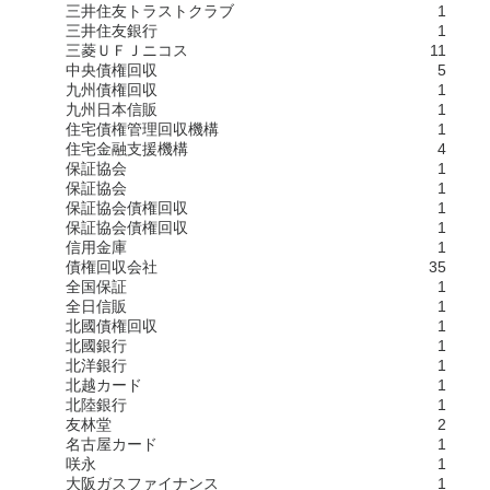
三井住友トラストクラブ
1
三井住友銀行
1
三菱ＵＦＪニコス
11
中央債権回収
5
九州債権回収
1
九州日本信販
1
住宅債権管理回収機構
1
住宅金融支援機構
4
保証協会
1
保証協会
1
保証協会債権回収
1
保証協会債権回収
1
信用金庫
1
債権回収会社
35
全国保証
1
全日信販
1
北國債権回収
1
北國銀行
1
北洋銀行
1
北越カード
1
北陸銀行
1
友林堂
2
名古屋カード
1
咲永
1
大阪ガスファイナンス
1