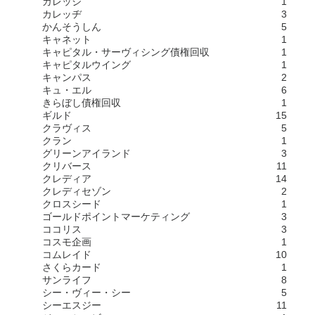
カレッジ
1
カレッヂ
3
かんそうしん
5
キャネット
1
キャピタル・サーヴィシング債権回収
1
キャピタルウイング
1
キャンパス
2
キュ・エル
6
きらぼし債権回収
1
ギルド
15
クラヴィス
5
クラン
1
グリーンアイランド
3
クリバース
11
クレディア
14
クレディセゾン
2
クロスシード
1
ゴールドポイントマーケティング
3
ココリス
3
コスモ企画
1
コムレイド
10
さくらカード
1
サンライフ
8
シー・ヴィー・シー
5
シーエスジー
11