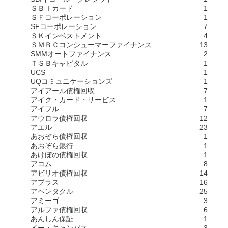
ＳＢＩカード
1
ＳＦコーポレーション
1
SFコーポレーション
7
ＳＫインベストメント
4
ＳＭＢＣコンシューマーファイナンス
13
SMMオートファイナンス
2
ＴＳＢキャピタル
1
UCS
1
UQコミュニケーションズ
1
アイアール債権回収
7
アイク・カード・サービス
1
アイフル
7
アウロラ債権回収
12
アエル
23
あおぞら債権回収
1
あおぞら銀行
1
あけぼの債権回収
1
アコム
8
アビリオ債権回収
14
アプラス
16
アペンタクル
25
アミーゴ
3
アルファ債権回収
6
あんしん保証
1