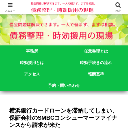
借金問題でお悩みなら司法書士法人御苑総合事務所にご相談下さい。 東京都
新宿区新宿二丁目５番１号アルテビル新宿４階 TEL:03-3356-3750
メニュー
検索
事務所
任意整理とは
時効援用とは
時効手続きの流れ
アクセス
報酬基準
予約・問い合わせ
横浜銀行カードローンを滞納してしまい、
保証会社のSMBCコンシューマーファイナ
ンスから請求が来た