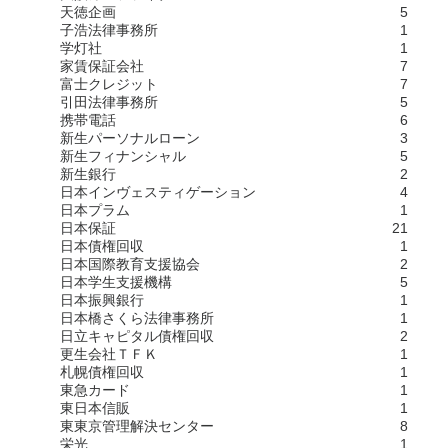
天徳企画
5
子浩法律事務所
1
学灯社
1
家賃保証会社
7
富士クレジット
7
引田法律事務所
5
携帯電話
6
新生パーソナルローン
3
新生フィナンシャル
5
新生銀行
2
日本インヴェスティゲーション
4
日本プラム
1
日本保証
21
日本債権回収
1
日本国際教育支援協会
2
日本学生支援機構
5
日本振興銀行
1
日本橋さくら法律事務所
1
日立キャピタル債権回収
2
更生会社ＴＦＫ
1
札幌債権回収
1
東急カード
1
東日本信販
1
東東京管理解決センター
8
栄光
1