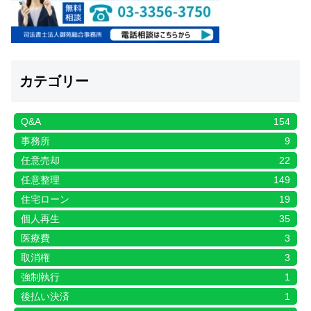
カテゴリー
Q&A
154
事務所
9
任意売却
22
任意整理
149
住宅ローン
19
個人再生
35
医療費
3
取消権
3
強制執行
1
後払い決済
1