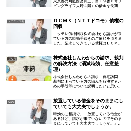
東京都品川区西品川三丁目１９番６号リ
ビングライフ大崎４階）の借金を長期間
滞納していると、「催告書」なる書面が
届くことがあります。長期間返済できて
いないことはわかっているけど、もう時
ＤＣＭＸ（ＮＴＴドコモ）債権の
ＮＴＴドコモ
効だから放置しておけばい...
回収
ニッテレ債権回収株式会社から請求が来
ている方の時効手続きのご依頼を頂きま
した。請求してきている債権はＤＣＭＸ
で発生した債権でした。ＤＣＭＸとは、
ＮＴＴドコモのクレジットサービスで、
よくケータイ電話を契約した時に一緒に
株式会社しんわからの請求、裁判
しんわ
勧められるサービスです。...
の解決方法（消滅時効、任意整
理）
株式会社しんわからの請求、自宅訪問、
裁判に困っている方の悩みを解決するた
めの手段等について説明したいと思いま
す。株式会社しんわとは？関東圏にお住
いの方にはあまり馴染みがないと思いま
すが、株式会社しんわは、福岡市博多区
放置している借金をそのままにし
Q&A
中呉服町に本社を置く消費...
ていても大丈夫でしょうか。
時効のご相談で、「放置している借金が
あるけど、請求が来ていないのでそのま
まにしていても大丈夫でしょうか。」と
質問を受けることがあります。専門家で