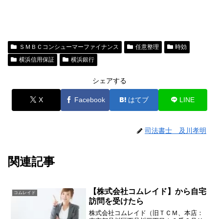
ＳＭＢＣコンシューマーファイナンス
任意整理
時効
横浜信用保証
横浜銀行
シェアする
X
Facebook
はてブ
LINE
司法書士 及川孝明
関連記事
【株式会社コムレイド】から自宅
コムレイド
訪問を受けたら
株式会社コムレイド（旧ＴＣＭ、本店：