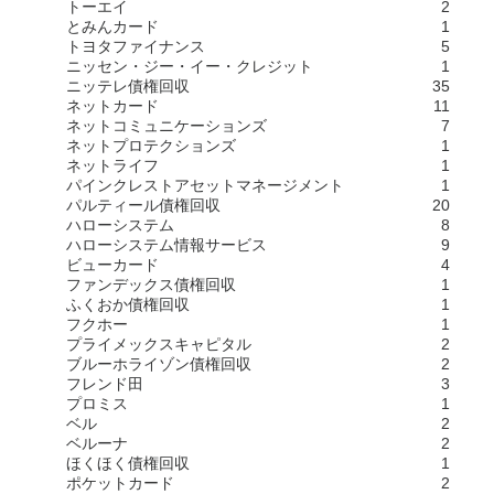
トーエイ
2
とみんカード
1
トヨタファイナンス
5
ニッセン・ジー・イー・クレジット
1
ニッテレ債権回収
35
ネットカード
11
ネットコミュニケーションズ
7
ネットプロテクションズ
1
ネットライフ
1
パインクレストアセットマネージメント
1
パルティール債権回収
20
ハローシステム
8
ハローシステム情報サービス
9
ビューカード
4
ファンデックス債権回収
1
ふくおか債権回収
1
フクホー
1
プライメックスキャピタル
2
ブルーホライゾン債権回収
2
フレンド田
3
プロミス
1
ベル
2
ベルーナ
2
ほくほく債権回収
1
ポケットカード
2