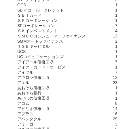
OCS
1
SBIイコール・クレジット
1
ＳＢＩカード
1
ＳＦコーポレーション
1
SFコーポレーション
7
ＳＫインベストメント
4
ＳＭＢＣコンシューマーファイナンス
13
SMMオートファイナンス
2
ＴＳＢキャピタル
1
UCS
1
UQコミュニケーションズ
1
アイアール債権回収
7
アイク・カード・サービス
1
アイフル
7
アウロラ債権回収
12
アエル
23
あおぞら債権回収
1
あおぞら銀行
1
あけぼの債権回収
1
アコム
8
アビリオ債権回収
14
アプラス
16
アペンタクル
25
アミーゴ
3