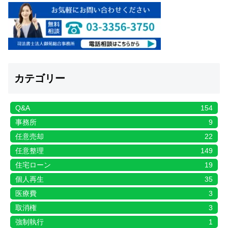
カテゴリー
Q&A
154
事務所
9
任意売却
22
任意整理
149
住宅ローン
19
個人再生
35
医療費
3
取消権
3
強制執行
1