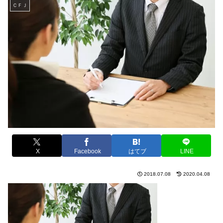
ＣＦＪ
X
Facebook
はてブ
LINE
2018.07.08
2020.04.08