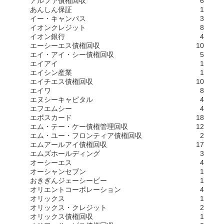
アルファ債権回収
6
あんしん保証
1
イー・キャンパス
3
イオンクレジット
8
イオン銀行
4
エーシーエス債権回収
10
エイ・アイ・シー債権回収
5
エイアイ
1
エイシン産業
1
エイチエス債権回収
10
エイワ
8
エヌシーキャピタル
4
エフエムシー
4
エポスカード
18
エム・テー・ケー債権管理回収
12
エム・ユー・フロンティア債権回収
2
エムアールアイ債権回収
17
エムズホールディング
3
オーシーエス
4
オーシャンセブン
1
おきぎんジェーシービー
1
オリエントコーポレーション
4
オリックス
1
オリックス・クレジット
2
オリックス債権回収
1