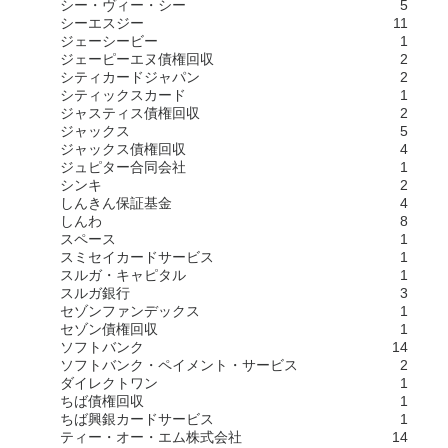
シー・ヴィー・シー
5
シーエスジー
11
ジェーシービー
1
ジェーピーエヌ債権回収
2
シティカードジャパン
2
シティックスカード
1
ジャスティス債権回収
2
ジャックス
5
ジャックス債権回収
4
ジュピター合同会社
1
シンキ
2
しんきん保証基金
4
しんわ
8
スペース
1
スミセイカードサービス
1
スルガ・キャピタル
1
スルガ銀行
3
セゾンファンデックス
1
セゾン債権回収
1
ソフトバンク
14
ソフトバンク・ペイメント・サービス
2
ダイレクトワン
1
ちば債権回収
1
ちば興銀カードサービス
1
ティー・オー・エム株式会社
14