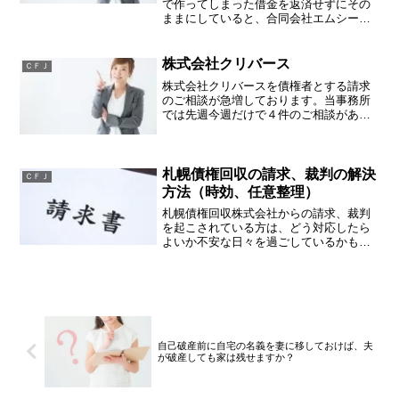
で作ってしまった借金を返済せずにその
ままにしていると、合同会社エムシース
リーを経由してエム・テー・ケー債権管
理回収株式会社に債権が譲渡され、ご住
所に下記のタイトルの書類が届くことが
株式会社クリバース
ＣＦＪ
あります。・債権譲渡通...
株式会社クリバースを債権者とする請求
のご相談が急増しております。当事務所
では先週今週だけで４件のご相談があり
ました。全てＮＪ綜合法律事務所（東京
都千代田区麹町）が代理人となり、請求
しているものでした。株式会社クリバー
スという会社は、自ら貸付...
札幌債権回収の請求、裁判の解決
ＣＦＪ
方法（時効、任意整理）
札幌債権回収株式会社からの請求、裁判
を起こされている方は、どう対応したら
よいか不安な日々を過ごしているかもし
れません。そんな悩みを解決するための
手段等についてアドバイスいたします。
札幌債権回収株式会社とは？札幌債権回
収株式会社は、債権管理及...
自己破産前に自宅の名義を妻に移しておけば、夫
が破産しても家は残せますか？