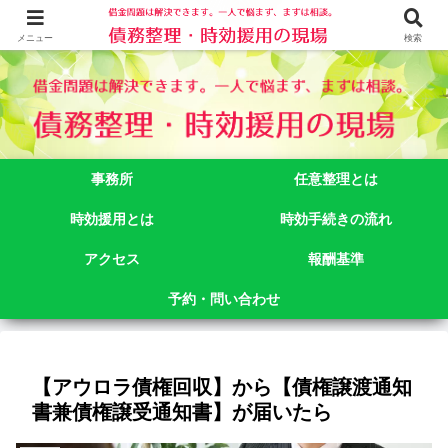
借金問題でお悩みなら司法書士法人御苑総合事務所にご相談下さい。 東京都
新宿区新宿二丁目５番１号アルテビル新宿４階 TEL:03-3356-3750
メニュー
検索
事務所
任意整理とは
時効援用とは
時効手続きの流れ
アクセス
報酬基準
予約・問い合わせ
【アウロラ債権回収】から【債権譲渡通知
書兼債権譲受通知書】が届いたら