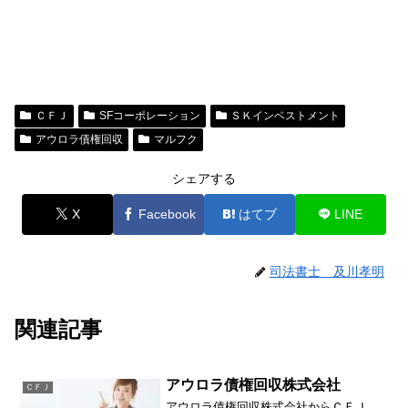
ＣＦＪ
SFコーポレーション
ＳＫインベストメント
アウロラ債権回収
マルフク
シェアする
X
Facebook
はてブ
LINE
司法書士 及川孝明
関連記事
アウロラ債権回収株式会社
ＣＦＪ
アウロラ債権回収株式会社からＣＦＪ