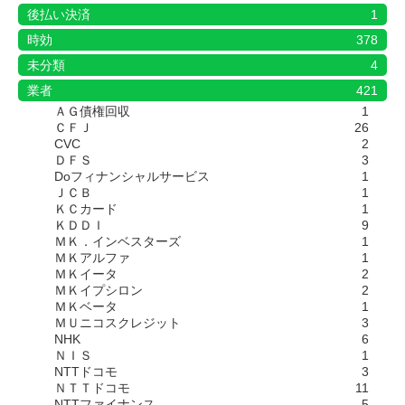
後払い決済
1
時効
378
未分類
4
業者
421
ＡＧ債権回収
1
ＣＦＪ
26
CVC
2
ＤＦＳ
3
Doフィナンシャルサービス
1
ＪＣＢ
1
ＫＣカード
1
ＫＤＤＩ
9
ＭＫ．インベスターズ
1
ＭＫアルファ
1
ＭＫイータ
2
ＭＫイプシロン
2
ＭＫベータ
1
ＭＵニコスクレジット
3
NHK
6
ＮＩＳ
1
NTTドコモ
3
ＮＴＴドコモ
11
NTTファイナンス
5