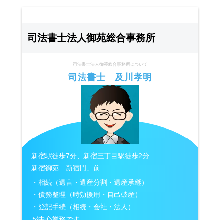
司法書士法人御苑総合事務所
司法書士法人御苑総合事務所について
司法書士 及川孝明
新宿駅徒歩7分、新宿三丁目駅徒歩2分
新宿御苑「新宿門」前
・相続（遺言・遺産分割・遺産承継）
・債務整理（時効援用・自己破産）
・登記手続（相続・会社・法人）
が中心業務です。