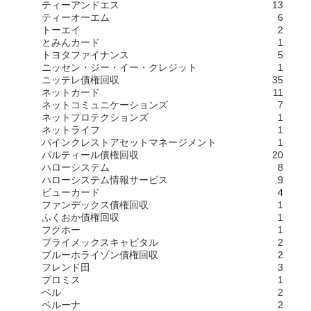
ティーアンドエス
13
ティーオーエム
6
トーエイ
2
とみんカード
1
トヨタファイナンス
5
ニッセン・ジー・イー・クレジット
1
ニッテレ債権回収
35
ネットカード
11
ネットコミュニケーションズ
7
ネットプロテクションズ
1
ネットライフ
1
パインクレストアセットマネージメント
1
パルティール債権回収
20
ハローシステム
8
ハローシステム情報サービス
9
ビューカード
4
ファンデックス債権回収
1
ふくおか債権回収
1
フクホー
1
プライメックスキャピタル
2
ブルーホライゾン債権回収
2
フレンド田
3
プロミス
1
ベル
2
ベルーナ
2