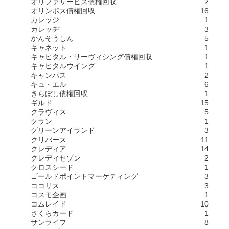
オリファサービス債権回収
2
オリンポス債権回収
16
カレッジ
1
カレッヂ
3
かんそうしん
5
キャネット
1
キャピタル・サーヴィシング債権回収
1
キャピタルウイング
1
キャンパス
2
キュ・エル
6
きらぼし債権回収
1
ギルド
15
クラヴィス
5
クラン
1
グリーンアイランド
3
クリバース
11
クレディア
14
クレディセゾン
2
クロスシード
1
ゴールドポイントマーケティング
3
ココリス
3
コスモ企画
1
コムレイド
10
さくらカード
1
サンライフ
8