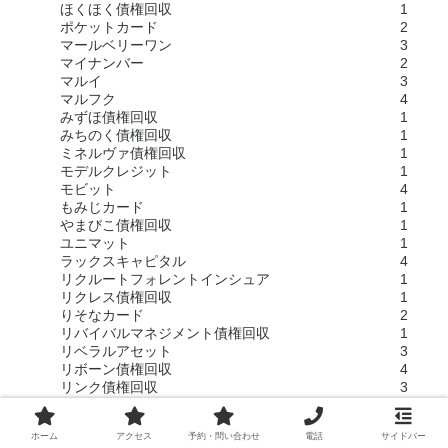
ほくほく債権回収
1
ポケットカード
2
マールベリーワン
3
マイナンバー
2
マルイ
3
マルフク
4
みずほ債権回収
1
みちのく債権回収
1
ミネルヴァ債権回収
1
モデルクレジット
1
モビット
4
もみじカード
1
やまびこ債権回収
1
ユニマット
1
ラックスキャピタル
4
リクルートフォレントインシュア
1
リクレス債権回収
1
りそなカード
2
リバイバルマネジメント債権回収
1
リベラルアセット
3
リボーン債権回収
4
リンク債権回収
3
れいわクレジット管理
2
ワイジェイカード
1
ホーム
アクセス
予約・問い合わせ
電話
サイドバー
ワイモバイル
1