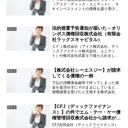
（アイク・ディック・ユニマット）、Ｓ
Ｋインベストメントの債権を譲り受けた
ので払ってくださいと通知が来ることが
増えております。アウロラ債権回収株式
会社は法務省から許可を得て債権回収業
務を行っている会社です。（...
法的措置予告通知が届いた－オリ
ＣＦＪ
ンポス債権回収株式会社（有限会
社ラックスキャピタル）
ＣＦＪ株式会社（アイク株式会社、ディ
ックファイナンス株式会社、ユニマッ
ト）や株式会社武富士で借り入れをしそ
の後返済ができずにいると、今になって
債権譲渡を受けた会社（有限会社ラック
スキャピタル、株式会社キュ・エル等）
【株式会社シーエスジー】が請求
ＣＦＪ
の債権回収受託会社であるオ...
してくる債権の一例
下記の消費者金融等で作ってしまった借
金を返済せずにそのままにしていると、
債権譲渡を受けたと主張する株式会社シ
ーエスジー（北海道札幌市中央区南１条
西５丁目１７番地２）から、請求書が送
られてきたり自宅まで取り立てをされる
【CFJ（ディックファイナン
ＣＦＪ
ことがあります。【株式会...
ス）】の件でエム・テー・ケー債
権管理回収株式会社から請求が来
たら
CFJ合同会社（ディックファイナンス）