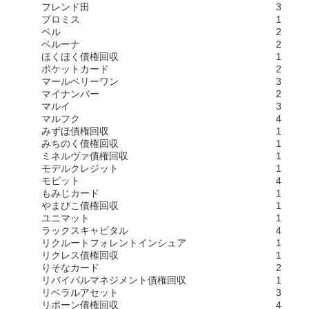
フレンド田
3
プロミス
1
ベル
2
ベルーナ
2
ほくほく債権回収
1
ポケットカード
2
マールベリーワン
3
マイナンバー
2
マルイ
3
マルフク
4
みずほ債権回収
1
みちのく債権回収
1
ミネルヴァ債権回収
1
モデルクレジット
1
モビット
4
もみじカード
1
やまびこ債権回収
1
ユニマット
1
ラックスキャピタル
4
リクルートフォレントインシュア
1
リクレス債権回収
1
りそなカード
2
リバイバルマネジメント債権回収
1
リベラルアセット
3
リボーン債権回収
4