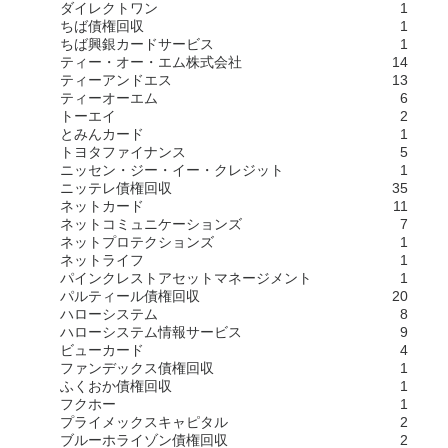
ダイレクトワン
1
ちば債権回収
1
ちば興銀カードサービス
1
ティー・オー・エム株式会社
14
ティーアンドエス
13
ティーオーエム
6
トーエイ
2
とみんカード
1
トヨタファイナンス
5
ニッセン・ジー・イー・クレジット
1
ニッテレ債権回収
35
ネットカード
11
ネットコミュニケーションズ
7
ネットプロテクションズ
1
ネットライフ
1
パインクレストアセットマネージメント
1
パルティール債権回収
20
ハローシステム
8
ハローシステム情報サービス
9
ビューカード
4
ファンデックス債権回収
1
ふくおか債権回収
1
フクホー
1
プライメックスキャピタル
2
ブルーホライゾン債権回収
2