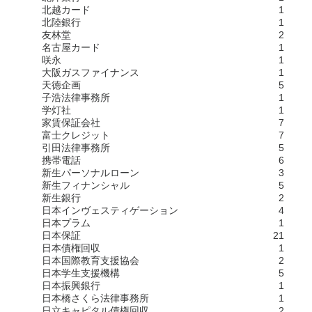
北越カード
1
北陸銀行
1
友林堂
2
名古屋カード
1
咲永
1
大阪ガスファイナンス
1
天徳企画
5
子浩法律事務所
1
学灯社
1
家賃保証会社
7
富士クレジット
7
引田法律事務所
5
携帯電話
6
新生パーソナルローン
3
新生フィナンシャル
5
新生銀行
2
日本インヴェスティゲーション
4
日本プラム
1
日本保証
21
日本債権回収
1
日本国際教育支援協会
2
日本学生支援機構
5
日本振興銀行
1
日本橋さくら法律事務所
1
日立キャピタル債権回収
2