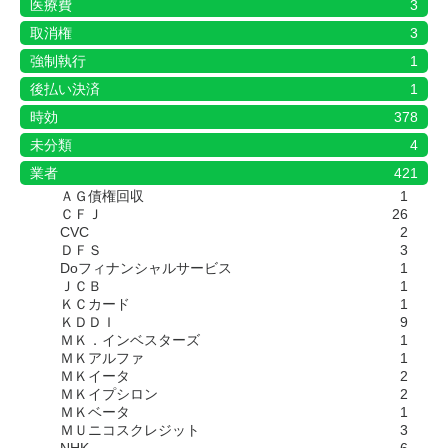
医療費
3
取消権
3
強制執行
1
後払い決済
1
時効
378
未分類
4
業者
421
ＡＧ債権回収
1
ＣＦＪ
26
CVC
2
ＤＦＳ
3
Doフィナンシャルサービス
1
ＪＣＢ
1
ＫＣカード
1
ＫＤＤＩ
9
ＭＫ．インベスターズ
1
ＭＫアルファ
1
ＭＫイータ
2
ＭＫイプシロン
2
ＭＫベータ
1
ＭＵニコスクレジット
3
NHK
6