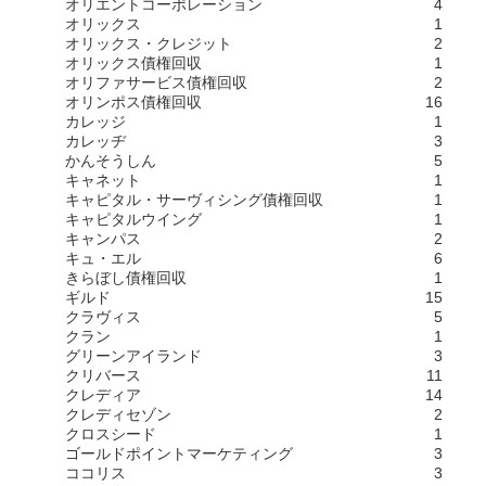
オリエントコーポレーション
4
オリックス
1
オリックス・クレジット
2
オリックス債権回収
1
オリファサービス債権回収
2
オリンポス債権回収
16
カレッジ
1
カレッヂ
3
かんそうしん
5
キャネット
1
キャピタル・サーヴィシング債権回収
1
キャピタルウイング
1
キャンパス
2
キュ・エル
6
きらぼし債権回収
1
ギルド
15
クラヴィス
5
クラン
1
グリーンアイランド
3
クリバース
11
クレディア
14
クレディセゾン
2
クロスシード
1
ゴールドポイントマーケティング
3
ココリス
3