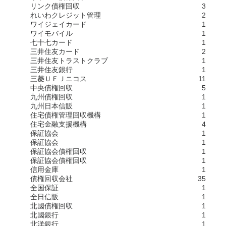
リンク債権回収
3
れいわクレジット管理
2
ワイジェイカード
1
ワイモバイル
1
七十七カード
1
三井住友カード
2
三井住友トラストクラブ
1
三井住友銀行
1
三菱ＵＦＪニコス
11
中央債権回収
5
九州債権回収
1
九州日本信販
1
住宅債権管理回収機構
1
住宅金融支援機構
4
保証協会
1
保証協会
1
保証協会債権回収
1
保証協会債権回収
1
信用金庫
1
債権回収会社
35
全国保証
1
全日信販
1
北國債権回収
1
北國銀行
1
北洋銀行
1