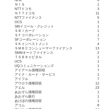
ＮＩＳ
1
NTTドコモ
3
ＮＴＴドコモ
11
NTTファイナンス
5
OCS
1
SBIイコール・クレジット
1
ＳＢＩカード
1
ＳＦコーポレーション
1
SFコーポレーション
7
ＳＫインベストメント
4
ＳＭＢＣコンシューマーファイナンス
13
SMMオートファイナンス
2
ＴＳＢキャピタル
1
UCS
1
UQコミュニケーションズ
1
アイアール債権回収
7
アイク・カード・サービス
1
アイフル
7
アウロラ債権回収
12
アエル
23
あおぞら債権回収
1
あおぞら銀行
1
あけぼの債権回収
1
アコム
8