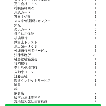
更生会社ＴＦＫ
1
札幌債権回収
1
東急カード
1
東日本信販
1
東東京管理解決センター
8
栄光
1
楽天カード
6
横浜信用保証
2
横浜銀行
1
武富士トラスト
3
池田泉州ＪＣＢ
1
沖縄債権回収サービス
1
法律事務所
23
社会福祉協議会
1
福岡銀行
1
美ら島債権回収
1
自動車ローン
1
証券会社
4
関西クレジットサービス
1
隆昌
1
雄
5
飲食店
2
駿河台法律事務所
1
高橋裕次郎法律事務所
3