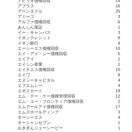
アビリオ債権回収
14
アプラス
16
アペンタクル
25
アミーゴ
3
アルファ債権回収
6
あんしん保証
1
イー・キャンパス
3
イオンクレジット
8
イオン銀行
4
エーシーエス債権回収
10
エイ・アイ・シー債権回収
5
エイアイ
1
エイシン産業
1
エイチエス債権回収
10
エイワ
8
エヌシーキャピタル
4
エフエムシー
4
エポスカード
18
エム・テー・ケー債権管理回収
12
エム・ユー・フロンティア債権回収
2
エムアールアイ債権回収
17
エムズホールディング
3
オーシーエス
4
オーシャンセブン
1
おきぎんジェーシービー
1