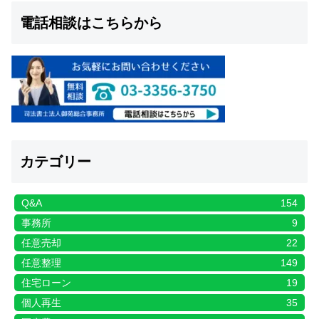
電話相談はこちらから
カテゴリー
Q&A
154
事務所
9
任意売却
22
任意整理
149
住宅ローン
19
個人再生
35