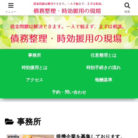
借金問題でお悩みなら司法書士法人御苑総合事務所にご相談下さい。 東京都
新宿区新宿二丁目５番１号アルテビル新宿４階 TEL:03-3356-3750
メニュー
検索
事務所
任意整理とは
時効援用とは
時効手続きの流れ
アクセス
報酬基準
予約・問い合わせ
事務所
提携企業を募集しております。