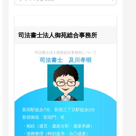
司法書士法人御苑総合事務所
司法書士法人御苑総合事務所について
司法書士 及川孝明
新宿駅徒歩7分、新宿三丁目駅徒歩2分
新宿御苑「新宿門」前
・相続（遺言・遺産分割・遺産承継）
・債務整理（時効援用・自己破産）