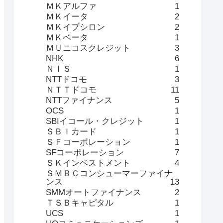
ＭＫアルファ
1
ＭＫイータ
2
ＭＫイプシロン
2
ＭＫベータ
1
ＭＵニコスクレジット
3
NHK
6
ＮＩＳ
1
NTTドコモ
3
ＮＴＴドコモ
11
NTTファイナンス
5
OCS
1
SBIイコール・クレジット
1
ＳＢＩカード
1
ＳＦコーポレーション
1
SFコーポレーション
7
ＳＫインベストメント
4
ＳＭＢＣコンシューマーファイナ
ンス
13
SMMオートファイナンス
2
ＴＳＢキャピタル
1
UCS
1