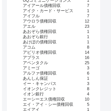
UQコミュニケーションズ
1
アイアール債権回収
7
アイク・カード・サービス
1
アイフル
7
アウロラ債権回収
12
アエル
23
あおぞら債権回収
1
あおぞら銀行
1
あけぼの債権回収
1
アコム
8
アビリオ債権回収
14
アプラス
16
アペンタクル
25
アミーゴ
3
アルファ債権回収
6
あんしん保証
1
イー・キャンパス
3
イオンクレジット
8
イオン銀行
4
エーシーエス債権回収
10
エイ・アイ・シー債権回収
5
エイアイ
1