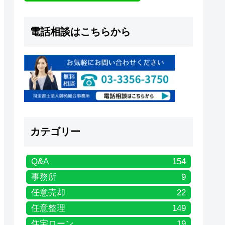
電話相談はこちらから
カテゴリー
Q&A
154
事務所
9
任意売却
22
任意整理
149
住宅ローン
19