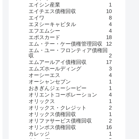
エイシン産業
1
エイチエス債権回収
10
エイワ
8
エヌシーキャピタル
4
エフエムシー
4
エポスカード
18
エム・テー・ケー債権管理回収
12
エム・ユー・フロンティア債権回
収
2
エムアールアイ債権回収
17
エムズホールディング
3
オーシーエス
4
オーシャンセブン
1
おきぎんジェーシービー
1
オリエントコーポレーション
4
オリックス
1
オリックス・クレジット
2
オリックス債権回収
1
オリファサービス債権回収
2
オリンポス債権回収
16
カレッジ
1