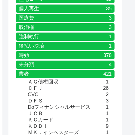
個人再生
35
医療費
3
取消権
3
強制執行
1
後払い決済
1
時効
378
未分類
4
業者
421
ＡＧ債権回収
1
ＣＦＪ
26
CVC
2
ＤＦＳ
3
Doフィナンシャルサービス
1
ＪＣＢ
1
ＫＣカード
1
ＫＤＤＩ
9
ＭＫ．インベスターズ
1