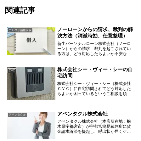
関連記事
ノーローンからの請求、裁判の解
アルファ債権回収
決方法（消滅時効、任意整理）
新生パーソナルローン株式会社（ノーロ
ーン）からの請求、裁判を起こされてい
る方は、どう対応したらよいか不安な
日々を過ごしているかもしれません。そ
んな悩みを解決するための手段等につい
てアドバイスいたします。新生パーソナ
株式会社シー・ヴィー・シーの自
CVC
ルローン株式会社（ノーロー...
宅訪問
株式会社シー・ヴィー・シー（株式会社
ＣＶＣ）に自宅訪問されてどう対応した
らよいか困っているというご相談を頂き
ました。内容としましては、株式会社し
んわでの借金について連絡したいことが
あるので、記載されている連絡先に電話
アペンタクル株式会社
するよう書面を置いて帰る...
アペンタクル
アペンタクル株式会社（本店所在地：栃
木県宇都宮市）が宇都宮簡易裁判所に貸
金請求訴訟を提起し、呼出状が届くケー
スが増えております。アペンタクルとい