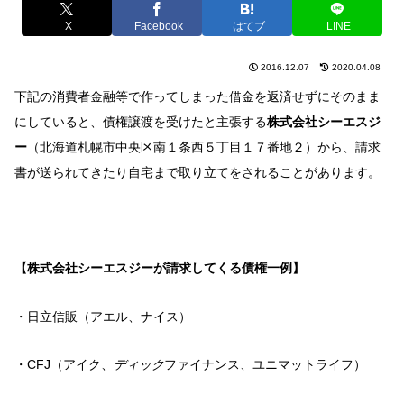
X
Facebook
はてブ
LINE
2016.12.07
2020.04.08
下記の消費者金融等で作ってしまった借金を返済せずにそのまま
にしていると、債権譲渡を受けたと主張する
株式会社シーエスジ
ー
（北海道札幌市中央区南１条西５丁目１７番地２）から、請求
書が送られてきたり自宅まで取り立てをされることがあります。
【株式会社シーエスジーが請求してくる債権一例】
・日立信販（アエル、ナイス）
・CFJ（アイク、
ディック
ファイナンス、ユニマットライフ）