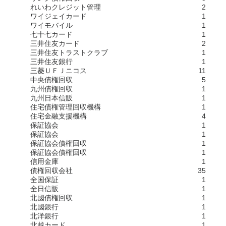
れいわクレジット管理
2
ワイジェイカード
1
ワイモバイル
1
七十七カード
1
三井住友カード
2
三井住友トラストクラブ
1
三井住友銀行
1
三菱ＵＦＪニコス
11
中央債権回収
5
九州債権回収
1
九州日本信販
1
住宅債権管理回収機構
1
住宅金融支援機構
4
保証協会
1
保証協会
1
保証協会債権回収
1
保証協会債権回収
1
信用金庫
1
債権回収会社
35
全国保証
1
全日信販
1
北國債権回収
1
北國銀行
1
北洋銀行
1
北越カード
1