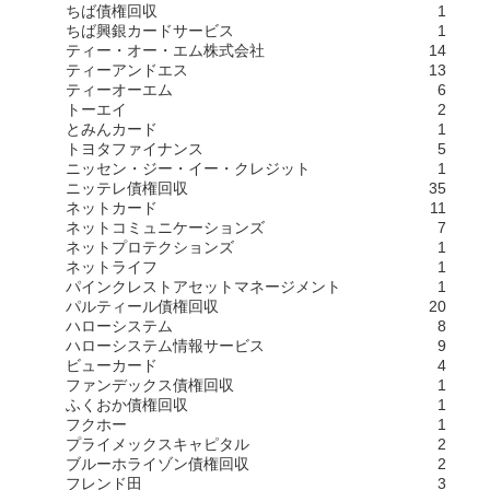
ちば債権回収
1
ちば興銀カードサービス
1
ティー・オー・エム株式会社
14
ティーアンドエス
13
ティーオーエム
6
トーエイ
2
とみんカード
1
トヨタファイナンス
5
ニッセン・ジー・イー・クレジット
1
ニッテレ債権回収
35
ネットカード
11
ネットコミュニケーションズ
7
ネットプロテクションズ
1
ネットライフ
1
パインクレストアセットマネージメント
1
パルティール債権回収
20
ハローシステム
8
ハローシステム情報サービス
9
ビューカード
4
ファンデックス債権回収
1
ふくおか債権回収
1
フクホー
1
プライメックスキャピタル
2
ブルーホライゾン債権回収
2
フレンド田
3