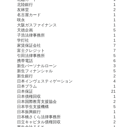
北陸銀行
1
友林堂
2
名古屋カード
1
咲永
1
大阪ガスファイナンス
1
天徳企画
5
子浩法律事務所
1
学灯社
1
家賃保証会社
7
富士クレジット
7
引田法律事務所
5
携帯電話
6
新生パーソナルローン
3
新生フィナンシャル
5
新生銀行
2
日本インヴェスティゲーション
4
日本プラム
1
日本保証
21
日本債権回収
1
日本国際教育支援協会
2
日本学生支援機構
5
日本振興銀行
1
日本橋さくら法律事務所
1
日立キャピタル債権回収
2
更生会社ＴＦＫ
1