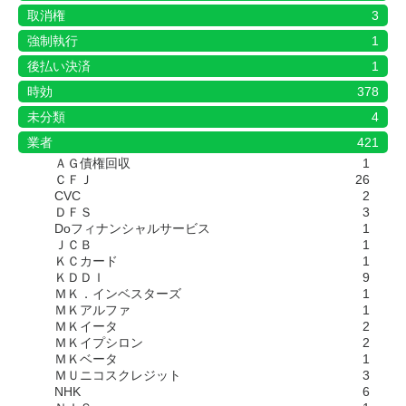
取消権
3
強制執行
1
後払い決済
1
時効
378
未分類
4
業者
421
ＡＧ債権回収
1
ＣＦＪ
26
CVC
2
ＤＦＳ
3
Doフィナンシャルサービス
1
ＪＣＢ
1
ＫＣカード
1
ＫＤＤＩ
9
ＭＫ．インベスターズ
1
ＭＫアルファ
1
ＭＫイータ
2
ＭＫイプシロン
2
ＭＫベータ
1
ＭＵニコスクレジット
3
NHK
6