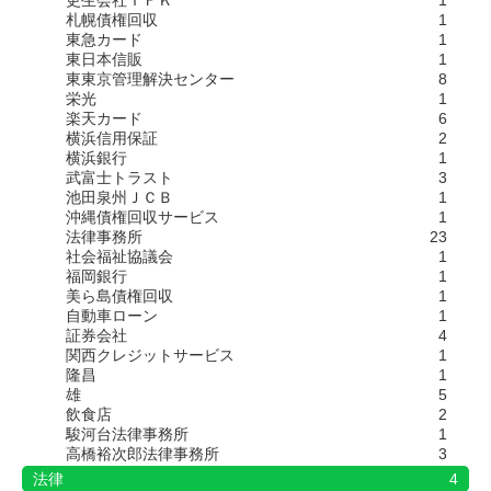
札幌債権回収
1
東急カード
1
東日本信販
1
東東京管理解決センター
8
栄光
1
楽天カード
6
横浜信用保証
2
横浜銀行
1
武富士トラスト
3
池田泉州ＪＣＢ
1
沖縄債権回収サービス
1
法律事務所
23
社会福祉協議会
1
福岡銀行
1
美ら島債権回収
1
自動車ローン
1
証券会社
4
関西クレジットサービス
1
隆昌
1
雄
5
飲食店
2
駿河台法律事務所
1
高橋裕次郎法律事務所
3
法律
4