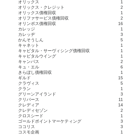
オリックス
1
オリックス・クレジット
2
オリックス債権回収
1
オリファサービス債権回収
2
オリンポス債権回収
16
カレッジ
1
カレッヂ
3
かんそうしん
5
キャネット
1
キャピタル・サーヴィシング債権回収
1
キャピタルウイング
1
キャンパス
2
キュ・エル
6
きらぼし債権回収
1
ギルド
15
クラヴィス
5
クラン
1
グリーンアイランド
3
クリバース
11
クレディア
14
クレディセゾン
2
クロスシード
1
ゴールドポイントマーケティング
3
ココリス
3
コスモ企画
1