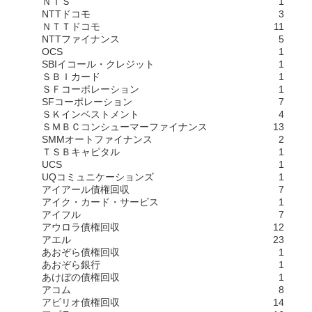
ＮＩＳ
1
NTTドコモ
3
ＮＴＴドコモ
11
NTTファイナンス
5
OCS
1
SBIイコール・クレジット
1
ＳＢＩカード
1
ＳＦコーポレーション
1
SFコーポレーション
7
ＳＫインベストメント
4
ＳＭＢＣコンシューマーファイナンス
13
SMMオートファイナンス
2
ＴＳＢキャピタル
1
UCS
1
UQコミュニケーションズ
1
アイアール債権回収
7
アイク・カード・サービス
1
アイフル
7
アウロラ債権回収
12
アエル
23
あおぞら債権回収
1
あおぞら銀行
1
あけぼの債権回収
1
アコム
8
アビリオ債権回収
14