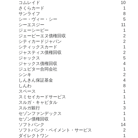
コムレイド
10
さくらカード
1
サンライフ
8
シー・ヴィー・シー
5
シーエスジー
11
ジェーシービー
1
ジェーピーエヌ債権回収
2
シティカードジャパン
2
シティックスカード
1
ジャスティス債権回収
2
ジャックス
5
ジャックス債権回収
4
ジュピター合同会社
1
シンキ
2
しんきん保証基金
4
しんわ
8
スペース
1
スミセイカードサービス
1
スルガ・キャピタル
1
スルガ銀行
3
セゾンファンデックス
1
セゾン債権回収
1
ソフトバンク
14
ソフトバンク・ペイメント・サービス
2
ダイレクトワン
1