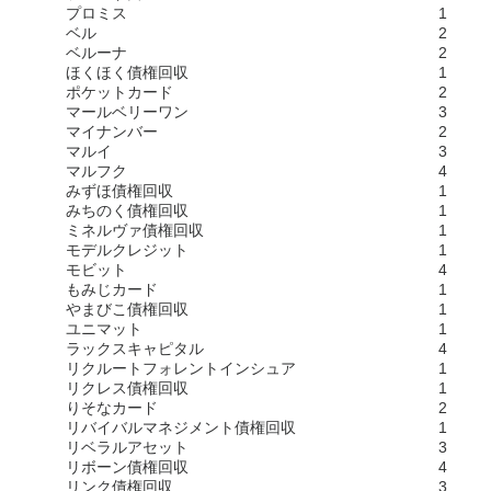
プロミス
1
ベル
2
ベルーナ
2
ほくほく債権回収
1
ポケットカード
2
マールベリーワン
3
マイナンバー
2
マルイ
3
マルフク
4
みずほ債権回収
1
みちのく債権回収
1
ミネルヴァ債権回収
1
モデルクレジット
1
モビット
4
もみじカード
1
やまびこ債権回収
1
ユニマット
1
ラックスキャピタル
4
リクルートフォレントインシュア
1
リクレス債権回収
1
りそなカード
2
リバイバルマネジメント債権回収
1
リベラルアセット
3
リボーン債権回収
4
リンク債権回収
3