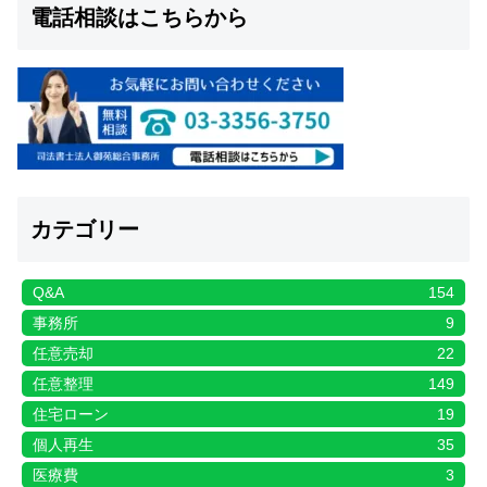
電話相談はこちらから
カテゴリー
Q&A
154
事務所
9
任意売却
22
任意整理
149
住宅ローン
19
個人再生
35
医療費
3