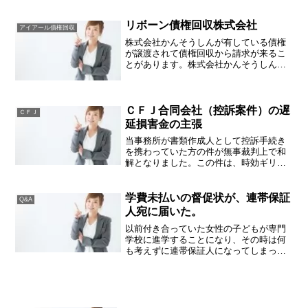
う会社は元々ワイドという会社を名乗っ
ておりましたが、親会社がアイフル→ネ
オラインキャピタルに代わ...
リボーン債権回収株式会社
アイアール債権回収
株式会社かんそうしんが有している債権
が譲渡されて債権回収から請求が来るこ
とがあります。株式会社かんそうしん
は、主に銀行のローンの保証業務を行う
会社で、銀行で借入をしていたものが滞
ってしまった場合、かんそうしんが借主
に代わって銀行に債務の返済...
ＣＦＪ合同会社（控訴案件）の遅
ＣＦＪ
延損害金の主張
当事務所が書類作成人として控訴手続き
を携わっていた方の件が無事裁判上で和
解となりました。この件は、時効ギリギ
リにＣＦＪ合同会社から貸金請求訴訟を
起こされてしまい、第１審の東京簡裁は
ご自身で戦っておりましたが、ＣＦＪの
学費未払いの督促状が、連帯保証
Q&A
主張を全部認容されてしま...
人宛に届いた。
以前付き合っていた女性の子どもが専門
学校に進学することになり、その時は何
も考えずに連帯保証人になってしまった
ところ、突然専門学校から授業料が未払
になっているので代わりに支払ってくだ
さいという内容の督促状が届くことがあ
ります。こういったケース...