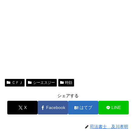
ＣＦＪ
シーエスジー
時効
シェアする
X
Facebook
はてブ
LINE
司法書士 及川孝明