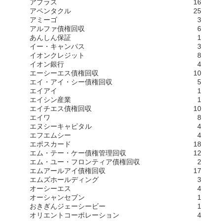
アプラス
16
アペンタクル
25
アミーゴ
3
アルファ債権回収
6
あんしん保証
1
イー・キャンパス
3
イオンクレジット
8
イオン銀行
4
エーシーエス債権回収
10
エイ・アイ・シー債権回収
5
エイアイ
1
エイシン産業
1
エイチエス債権回収
10
エイワ
8
エヌシーキャピタル
4
エフエムシー
4
エポスカード
18
エム・テー・ケー債権管理回収
12
エム・ユー・フロンティア債権回収
2
エムアールアイ債権回収
17
エムズホールディング
3
オーシーエス
4
オーシャンセブン
1
おきぎんジェーシービー
1
オリエントコーポレーション
4