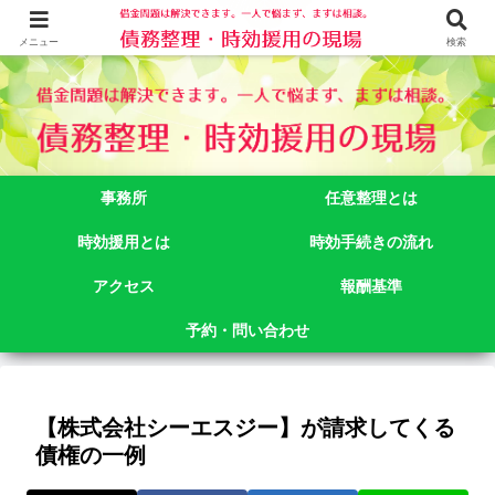
借金問題でお悩みなら司法書士法人御苑総合事務所にご相談下さい。 東京都
新宿区新宿二丁目５番１号アルテビル新宿４階 TEL:03-3356-3750
メニュー
検索
事務所
任意整理とは
時効援用とは
時効手続きの流れ
アクセス
報酬基準
予約・問い合わせ
【株式会社シーエスジー】が請求してくる
債権の一例