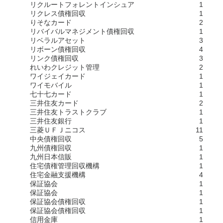
リクルートフォレントインシュア
1
リクレス債権回収
1
りそなカード
2
リバイバルマネジメント債権回収
1
リベラルアセット
3
リボーン債権回収
4
リンク債権回収
3
れいわクレジット管理
2
ワイジェイカード
1
ワイモバイル
1
七十七カード
1
三井住友カード
2
三井住友トラストクラブ
1
三井住友銀行
1
三菱ＵＦＪニコス
11
中央債権回収
5
九州債権回収
1
九州日本信販
1
住宅債権管理回収機構
1
住宅金融支援機構
4
保証協会
1
保証協会
1
保証協会債権回収
1
保証協会債権回収
1
信用金庫
1