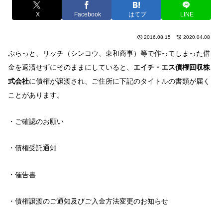
X
Facebook
はてブ
LINE
2016.08.15
2020.04.08
ぷらっと、リッチ（シンコウ、東和商事）等で作ってしまった借
金を返済せずにそのままにしていると、
エイチ・エス債権回収株
式会社
に債権が譲渡され、ご住所に下記のタイトルの書類が届く
ことがあります。
・ご確認のお願い
・債権受託通知
・催告書
・債権譲渡のご通知及びご入金方法変更のお知らせ