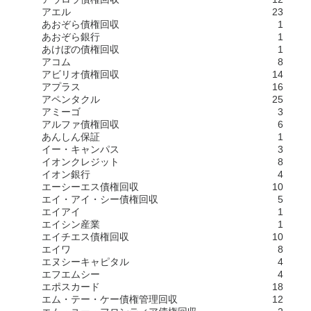
アエル
23
あおぞら債権回収
1
あおぞら銀行
1
あけぼの債権回収
1
アコム
8
アビリオ債権回収
14
アプラス
16
アペンタクル
25
アミーゴ
3
アルファ債権回収
6
あんしん保証
1
イー・キャンパス
3
イオンクレジット
8
イオン銀行
4
エーシーエス債権回収
10
エイ・アイ・シー債権回収
5
エイアイ
1
エイシン産業
1
エイチエス債権回収
10
エイワ
8
エヌシーキャピタル
4
エフエムシー
4
エポスカード
18
エム・テー・ケー債権管理回収
12