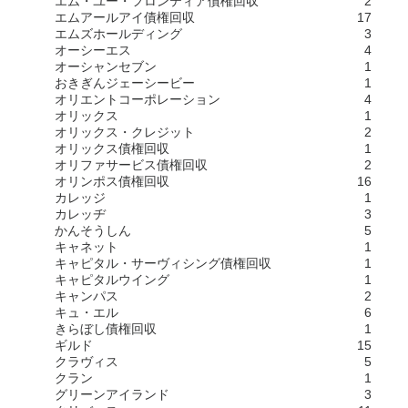
エム・ユー・フロンティア債権回収
2
エムアールアイ債権回収
17
エムズホールディング
3
オーシーエス
4
オーシャンセブン
1
おきぎんジェーシービー
1
オリエントコーポレーション
4
オリックス
1
オリックス・クレジット
2
オリックス債権回収
1
オリファサービス債権回収
2
オリンポス債権回収
16
カレッジ
1
カレッヂ
3
かんそうしん
5
キャネット
1
キャピタル・サーヴィシング債権回収
1
キャピタルウイング
1
キャンパス
2
キュ・エル
6
きらぼし債権回収
1
ギルド
15
クラヴィス
5
クラン
1
グリーンアイランド
3