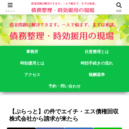
借金問題でお悩みなら司法書士法人御苑総合事務所にご相談下さい。 東京都
新宿区新宿二丁目５番１号アルテビル新宿４階 TEL:03-3356-3750
メニュー
検索
事務所
任意整理とは
時効援用とは
時効手続きの流れ
アクセス
報酬基準
予約・問い合わせ
【ぷらっと】の件でエイチ・エス債権回収
株式会社から請求が来たら