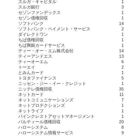
スルガ・キャピタル
1
スルガ銀行
3
セゾンファンデックス
1
セゾン債権回収
1
ソフトバンク
14
ソフトバンク・ペイメント・サービス
2
ダイレクトワン
1
ちば債権回収
1
ちば興銀カードサービス
1
ティー・オー・エム株式会社
14
ティーアンドエス
13
ティーオーエム
6
トーエイ
2
とみんカード
1
トヨタファイナンス
5
ニッセン・ジー・イー・クレジット
1
ニッテレ債権回収
35
ネットカード
11
ネットコミュニケーションズ
7
ネットプロテクションズ
1
ネットライフ
1
パインクレストアセットマネージメント
1
パルティール債権回収
20
ハローシステム
8
ハローシステム情報サービス
9