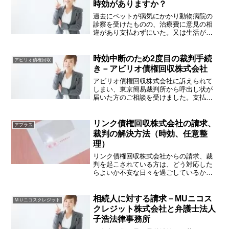
覧いただく方は、ネット等で...
時効がありますか？
過去にペットが病気にかかり動物病院の
診察を受けたものの、治療費に意見の相
違があり支払わずにいた。又は生活が困
窮していて払いたくても払えなかったと
ころ、今になって改めて請求が来ること
があります。人間と異なり、国民健康保
時効中断のため2度目の裁判手続
アビリオ債権回収
険のような公的な健康保険...
き－アビリオ債権回収株式会社
アビリオ債権回収株式会社に訴えられて
しまい、東京簡易裁判所から呼出し状が
届いた方のご相談を受けました。支払を
しなくなって10年以上経っているとのこ
とで、時効を前提として裁判対応をしよ
うと考えておりました。しかし、裁判所
リンク債権回収株式会社の請求、
アプラス
から届いた訴状・証拠を...
裁判の解決方法（時効、任意整
理）
リンク債権回収株式会社からの請求、裁
判を起こされている方は、どう対応した
らよいか不安な日々を過ごしているかも
しれません。そんな悩みを解決するため
の手段等についてアドバイスいたしま
す。リンク債権回収株式会社とは？リン
相続人に対する請求－MUニコス
ＭＵニコスクレジット
ク債権回収株式会社は、債権...
クレジット株式会社と弁護士法人
子浩法律事務所