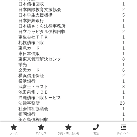
日本債権回収
1
日本国際教育支援協会
2
日本学生支援機構
5
日本振興銀行
1
日本橋さくら法律事務所
1
日立キャピタル債権回収
2
更生会社ＴＦＫ
1
札幌債権回収
1
東急カード
1
東日本信販
1
東東京管理解決センター
8
栄光
1
楽天カード
6
横浜信用保証
2
横浜銀行
1
武富士トラスト
3
池田泉州ＪＣＢ
1
沖縄債権回収サービス
1
法律事務所
23
社会福祉協議会
1
福岡銀行
1
美ら島債権回収
1
自動車ローン
1
証券会社
4
ホーム
アクセス
予約・問い合わせ
電話
サイドバー
関西クレジットサービス
1