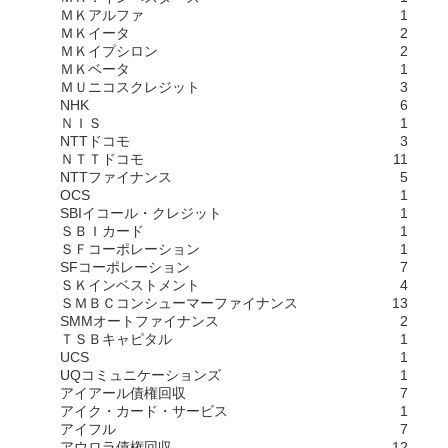
ＭＫアルファ
1
ＭＫイータ
2
ＭＫイプシロン
2
ＭＫベータ
1
ＭＵニコスクレジット
3
NHK
6
ＮＩＳ
1
NTTドコモ
3
ＮＴＴドコモ
11
NTTファイナンス
5
OCS
1
SBIイコール・クレジット
1
ＳＢＩカード
1
ＳＦコーポレーション
1
SFコーポレーション
7
ＳＫインベストメント
4
ＳＭＢＣコンシューマーファイナンス
13
SMMオートファイナンス
2
ＴＳＢキャピタル
1
UCS
1
UQコミュニケーションズ
1
アイアール債権回収
7
アイク・カード・サービス
1
アイフル
7
アウロラ債権回収
12