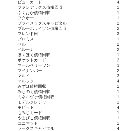
ビューカード
4
ファンデックス債権回収
1
ふくおか債権回収
1
フクホー
1
プライメックスキャピタル
2
ブルーホライゾン債権回収
2
フレンド田
3
プロミス
1
ベル
2
ベルーナ
2
ほくほく債権回収
1
ポケットカード
2
マールベリーワン
3
マイナンバー
2
マルイ
3
マルフク
4
みずほ債権回収
1
みちのく債権回収
1
ミネルヴァ債権回収
1
モデルクレジット
1
モビット
4
もみじカード
1
やまびこ債権回収
1
ユニマット
1
ラックスキャピタル
4