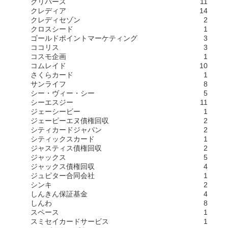
クリバース
11
クレディア
14
クレディセゾン
2
クロスシード
1
ゴールドポイントマーケティング
3
ココリス
3
コスモ企画
1
コムレイド
10
さくらカード
1
サンライフ
8
シー・ヴィー・シー
5
シーエスジー
11
ジェーシービー
1
ジェーピーエヌ債権回収
2
シティカードジャパン
2
シティックスカード
1
ジャスティス債権回収
2
ジャックス
5
ジャックス債権回収
4
ジュピター合同会社
1
シンキ
2
しんきん保証基金
4
しんわ
8
スペース
1
スミセイカードサービス
1