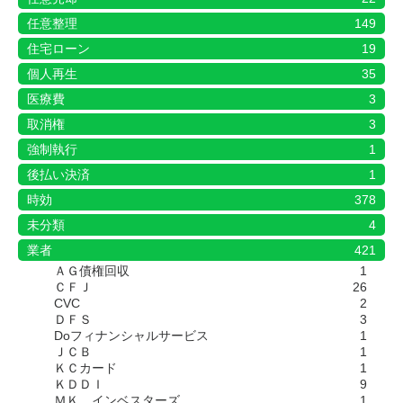
任意整理
149
住宅ローン
19
個人再生
35
医療費
3
取消権
3
強制執行
1
後払い決済
1
時効
378
未分類
4
業者
421
ＡＧ債権回収
1
ＣＦＪ
26
CVC
2
ＤＦＳ
3
Doフィナンシャルサービス
1
ＪＣＢ
1
ＫＣカード
1
ＫＤＤＩ
9
ＭＫ．インベスターズ
1