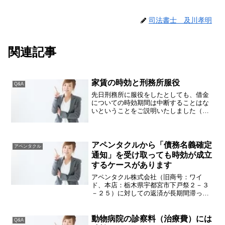
司法書士 及川孝明
関連記事
家賃の時効と刑務所服役
Q&A
先日刑務所に服役をしたとしても、借金
についての時効期間は中断することはな
いということをご説明いたしました（詳
しくはこちらをご参照ください）。その
絡みで家賃についてはどうかと聞かれる
ことがありましたが、家賃も同様に受刑
期間は時効中断にはなりま...
アペンタクルから「債務名義確定
アペンタクル
通知」を受け取っても時効が成立
するケースがあります
アペンタクル株式会社（旧商号：ワイ
ド、本店：栃木県宇都宮市下戸祭２－３
－２５）に対しての返済が長期間滞って
しまっていると、「債務名義確定通知」
が届くことがあるとこのブログでご紹介
したことがございます。このブログをご
動物病院の診察料（治療費）には
Q&A