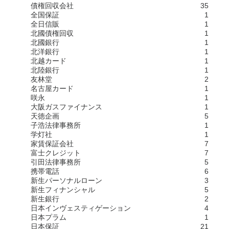
債権回収会社
35
全国保証
1
全日信販
1
北國債権回収
1
北國銀行
1
北洋銀行
1
北越カード
1
北陸銀行
1
友林堂
2
名古屋カード
1
咲永
1
大阪ガスファイナンス
1
天徳企画
5
子浩法律事務所
1
学灯社
1
家賃保証会社
7
富士クレジット
7
引田法律事務所
5
携帯電話
6
新生パーソナルローン
3
新生フィナンシャル
5
新生銀行
2
日本インヴェスティゲーション
4
日本プラム
1
日本保証
21