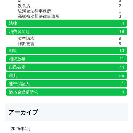
雄
5
飲食店
2
駿河台法律事務所
1
高橋裕次郎法律事務所
3
法律
4
消費者問題
19
架空請求
9
詐欺被害
8
相続
13
相続放棄
11
自己破産
44
裁判
55
連帯保証人
1
過払金返還請求
4
アーカイブ
2025年4月