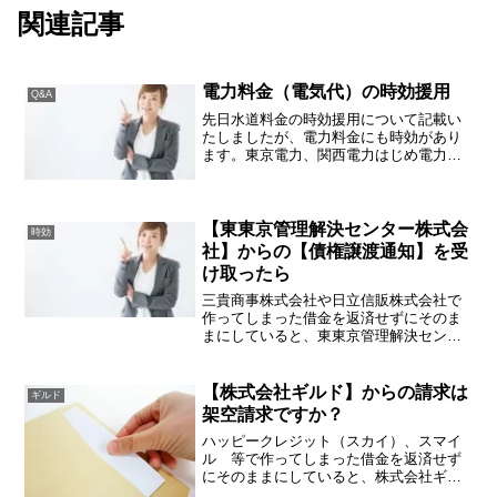
関連記事
電力料金（電気代）の時効援用
Q&A
先日水道料金の時効援用について記載い
たしましたが、電力料金にも時効があり
ます。東京電力、関西電力はじめ電力会
社各社はニッテレ債権回収株式会社やエ
ー・シー・エス債権管理回収株式会社等
の民間の債権回収会社に滞納している電
気料金の回収業務を委託し...
【東東京管理解決センター株式会
時効
社】からの【債権譲渡通知】を受
け取ったら
三貴商事株式会社や日立信販株式会社で
作ってしまった借金を返済せずにそのま
まにしていると、東東京管理解決センタ
ー株式会社（東京都江戸川区鹿骨1丁目57
番9号）に債権が譲渡され、ご住所に「債
権譲渡通知」が届くことがあります。東
【株式会社ギルド】からの請求は
ギルド
東京管理解決センタ...
架空請求ですか？
ハッピークレジット（スカイ）、スマイ
ル 等で作ってしまった借金を返済せず
にそのままにしていると、株式会社ギル
ド（大阪府大阪市淀川区西中島５丁目７