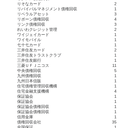
りそなカード
2
リバイバルマネジメント債権回収
1
リベラルアセット
3
リボーン債権回収
4
リンク債権回収
3
れいわクレジット管理
2
ワイジェイカード
1
ワイモバイル
1
七十七カード
1
三井住友カード
2
三井住友トラストクラブ
1
三井住友銀行
1
三菱ＵＦＪニコス
11
中央債権回収
5
九州債権回収
1
九州日本信販
1
住宅債権管理回収機構
1
住宅金融支援機構
4
保証協会
1
保証協会
1
保証協会債権回収
1
保証協会債権回収
1
信用金庫
1
債権回収会社
35
全国保証
1