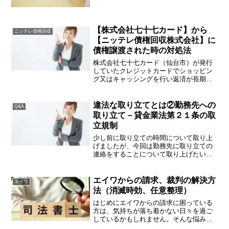
番１１号）からご住所にロゴマーク入り
の茶封筒に入った請求書が届くことがあ
ります。株式会社ギルドな...
【株式会社七十七カード】から
ニッテレ債権回収
【ニッテレ債権回収株式会社】に
債権譲渡された時の対処法
株式会社七十七カード（仙台市）が発行
していたクレジットカードでショッピン
グ又はキャッシングを行い返済が長期間
滞ってしまった場合、ニッテレ債権回収
株式会社に債権が譲渡されてしまい、請
求を受けることがあります。株式会社七
違法な取り立てとは②勤務先への
Q&A
十七カードはその名の通り...
取り立て－貸金業法第２１条の取
立規制
少し前に取り立ての時間について取り上
げましたが、今回は勤務先に取り立ての
連絡をすることについて取り上げたいと
思います。クレディア、アペンタクル、
サンライフ、ハローシステム、エイワ、
ティー・オー・エム、パルティール債権
エイワからの請求、裁判の解決方
エイワ
回収、エムアール債権回収...
法（消滅時効、任意整理）
はじめにエイワからの請求に困っている
方は、気持ちが落ち着かない日々を過ご
しているかもしれません。そんな悩みを
解決するための対処法や注意すべきポイ