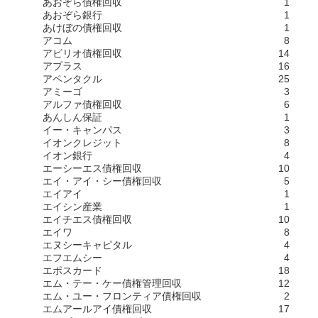
あおぞら債権回収
1
あおぞら銀行
1
あけぼの債権回収
1
アコム
8
アビリオ債権回収
14
アプラス
16
アペンタクル
25
アミーゴ
3
アルファ債権回収
6
あんしん保証
1
イー・キャンパス
3
イオンクレジット
8
イオン銀行
4
エーシーエス債権回収
10
エイ・アイ・シー債権回収
5
エイアイ
1
エイシン産業
1
エイチエス債権回収
10
エイワ
8
エヌシーキャピタル
4
エフエムシー
4
エポスカード
18
エム・テー・ケー債権管理回収
12
エム・ユー・フロンティア債権回収
2
エムアールアイ債権回収
17