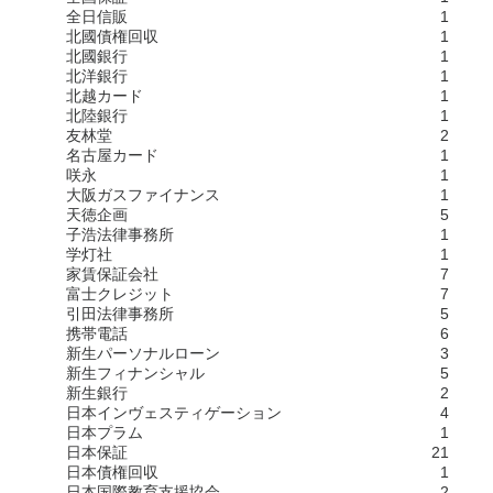
全日信販
1
北國債権回収
1
北國銀行
1
北洋銀行
1
北越カード
1
北陸銀行
1
友林堂
2
名古屋カード
1
咲永
1
大阪ガスファイナンス
1
天徳企画
5
子浩法律事務所
1
学灯社
1
家賃保証会社
7
富士クレジット
7
引田法律事務所
5
携帯電話
6
新生パーソナルローン
3
新生フィナンシャル
5
新生銀行
2
日本インヴェスティゲーション
4
日本プラム
1
日本保証
21
日本債権回収
1
日本国際教育支援協会
2