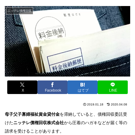
ニッテレ債権回収
X
Facebook
はてブ
LINE
2019.01.18
2020.04.08
母子父子寡婦福祉資金貸付金
を滞納していると、債権回収委託受
けた
ニッテレ債権回収株式会社
から圧着のハガキなどが届く等の
請求を受けることがあります。