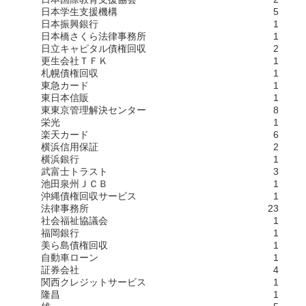
日本学生支援機構
5
日本振興銀行
1
日本橋さくら法律事務所
1
日立キャピタル債権回収
2
更生会社ＴＦＫ
1
札幌債権回収
1
東急カード
1
東日本信販
1
東東京管理解決センター
8
栄光
1
楽天カード
6
横浜信用保証
2
横浜銀行
1
武富士トラスト
3
池田泉州ＪＣＢ
1
沖縄債権回収サービス
1
法律事務所
23
社会福祉協議会
1
福岡銀行
1
美ら島債権回収
1
自動車ローン
1
証券会社
4
関西クレジットサービス
1
隆昌
1