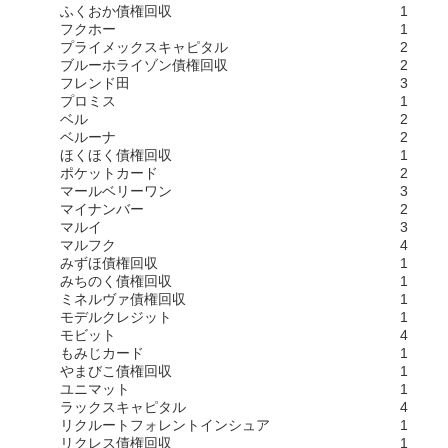
ふくおか債権回収
1
フクホー
1
プライメックスキャピタル
2
ブルーホライゾン債権回収
2
フレンド田
3
プロミス
1
ベル
2
ベルーナ
2
ほくほく債権回収
1
ポケットカード
2
マールベリーワン
3
マイナンバー
2
マルイ
3
マルフク
4
みずほ債権回収
1
みちのく債権回収
1
ミネルヴァ債権回収
1
モデルクレジット
1
モビット
4
もみじカード
1
やまびこ債権回収
1
ユニマット
1
ラックスキャピタル
4
リクルートフォレントインシュア
1
リクレス債権回収
1