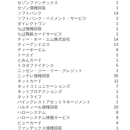
セゾンファンデックス
1
セゾン債権回収
1
ソフトバンク
14
ソフトバンク・ペイメント・サービス
2
ダイレクトワン
1
ちば債権回収
1
ちば興銀カードサービス
1
ティー・オー・エム株式会社
14
ティーアンドエス
13
ティーオーエム
6
トーエイ
2
とみんカード
1
トヨタファイナンス
5
ニッセン・ジー・イー・クレジット
1
ニッテレ債権回収
35
ネットカード
11
ネットコミュニケーションズ
7
ネットプロテクションズ
1
ネットライフ
1
パインクレストアセットマネージメント
1
パルティール債権回収
20
ハローシステム
8
ハローシステム情報サービス
9
ビューカード
4
ファンデックス債権回収
1