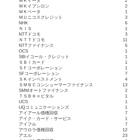
ＭＫイータ
2
ＭＫイプシロン
2
ＭＫベータ
1
ＭＵニコスクレジット
3
NHK
6
ＮＩＳ
1
NTTドコモ
3
ＮＴＴドコモ
11
NTTファイナンス
5
OCS
1
SBIイコール・クレジット
1
ＳＢＩカード
1
ＳＦコーポレーション
1
SFコーポレーション
7
ＳＫインベストメント
4
ＳＭＢＣコンシューマーファイナンス
13
SMMオートファイナンス
2
ＴＳＢキャピタル
1
UCS
1
UQコミュニケーションズ
1
アイアール債権回収
7
アイク・カード・サービス
1
アイフル
7
アウロラ債権回収
12
アエル
23