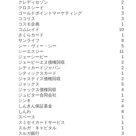
クレディセゾン
2
クロスシード
1
ゴールドポイントマーケティング
3
ココリス
3
コスモ企画
1
コムレイド
10
さくらカード
1
サンライフ
8
シー・ヴィー・シー
5
シーエスジー
11
ジェーシービー
1
ジェーピーエヌ債権回収
2
シティカードジャパン
2
シティックスカード
1
ジャスティス債権回収
2
ジャックス
5
ジャックス債権回収
4
ジュピター合同会社
1
シンキ
2
しんきん保証基金
4
しんわ
8
スペース
1
スミセイカードサービス
1
スルガ・キャピタル
1
スルガ銀行
3