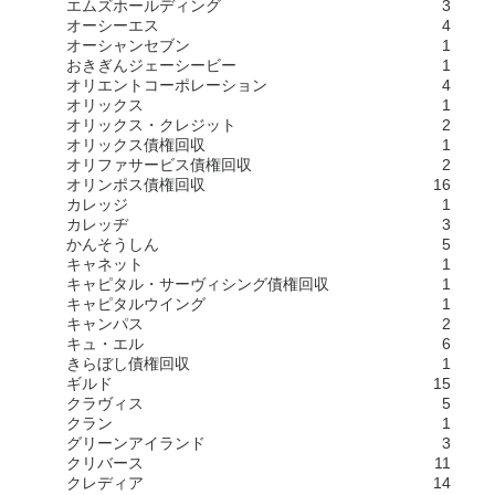
エムズホールディング
3
オーシーエス
4
オーシャンセブン
1
おきぎんジェーシービー
1
オリエントコーポレーション
4
オリックス
1
オリックス・クレジット
2
オリックス債権回収
1
オリファサービス債権回収
2
オリンポス債権回収
16
カレッジ
1
カレッヂ
3
かんそうしん
5
キャネット
1
キャピタル・サーヴィシング債権回収
1
キャピタルウイング
1
キャンパス
2
キュ・エル
6
きらぼし債権回収
1
ギルド
15
クラヴィス
5
クラン
1
グリーンアイランド
3
クリバース
11
クレディア
14