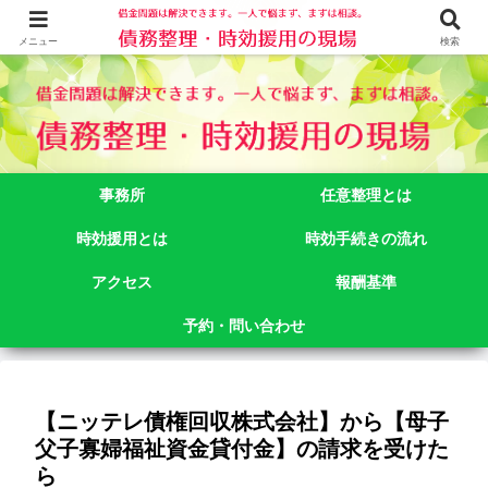
借金問題でお悩みなら司法書士法人御苑総合事務所にご相談下さい。 東京都
新宿区新宿二丁目５番１号アルテビル新宿４階 TEL:03-3356-3750
メニュー
検索
事務所
任意整理とは
時効援用とは
時効手続きの流れ
アクセス
報酬基準
予約・問い合わせ
【ニッテレ債権回収株式会社】から【母子
父子寡婦福祉資金貸付金】の請求を受けた
ら