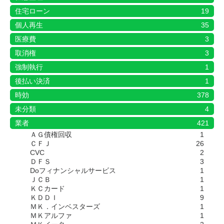
住宅ローン
19
個人再生
35
医療費
3
取消権
3
強制執行
1
後払い決済
1
時効
378
未分類
4
業者
421
ＡＧ債権回収
1
ＣＦＪ
26
CVC
2
ＤＦＳ
3
Doフィナンシャルサービス
1
ＪＣＢ
1
ＫＣカード
1
ＫＤＤＩ
9
ＭＫ．インベスターズ
1
ＭＫアルファ
1