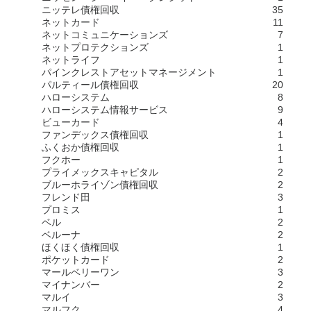
ニッテレ債権回収
35
ネットカード
11
ネットコミュニケーションズ
7
ネットプロテクションズ
1
ネットライフ
1
パインクレストアセットマネージメント
1
パルティール債権回収
20
ハローシステム
8
ハローシステム情報サービス
9
ビューカード
4
ファンデックス債権回収
1
ふくおか債権回収
1
フクホー
1
プライメックスキャピタル
2
ブルーホライゾン債権回収
2
フレンド田
3
プロミス
1
ベル
2
ベルーナ
2
ほくほく債権回収
1
ポケットカード
2
マールベリーワン
3
マイナンバー
2
マルイ
3
マルフク
4