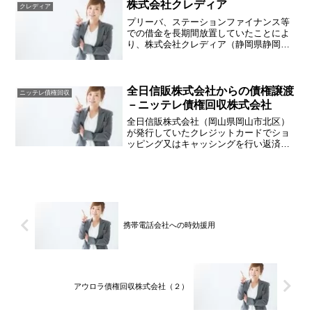
U-mobile等）や代理人の弁護士事務所か
株式会社クレディア
クレディア
ら多額の請求が...
プリーバ、ステーションファイナンス等
での借金を長期間放置していたことによ
り、株式会社クレディア（静岡県静岡市
駿河区）から請求されることがありま
す。元々これらの取引に関する債権は、
株式会社日本保証が有しておりました
が、本年１０月１日に日本保証...
全日信販株式会社からの債権譲渡
ニッテレ債権回収
－ニッテレ債権回収株式会社
全日信販株式会社（岡山県岡山市北区）
が発行していたクレジットカードでショ
ッピング又はキャッシングを行い返済が
滞ってしまった場合、ニッテレ債権回収
株式会社から請求を受けることがありま
す。全日信販株式会社は、現在では新生
銀行のグループ（アプラス...
携帯電話会社への時効援用
アウロラ債権回収株式会社（２）