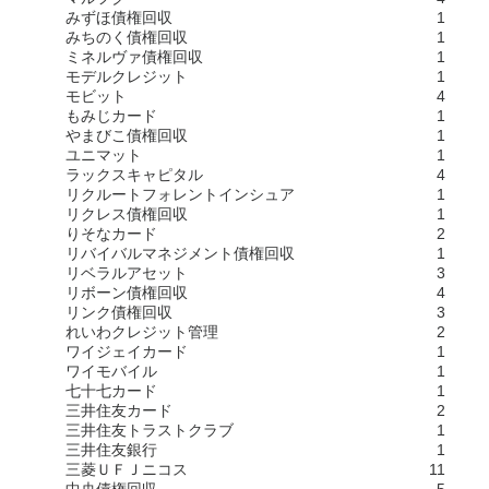
みずほ債権回収
1
みちのく債権回収
1
ミネルヴァ債権回収
1
モデルクレジット
1
モビット
4
もみじカード
1
やまびこ債権回収
1
ユニマット
1
ラックスキャピタル
4
リクルートフォレントインシュア
1
リクレス債権回収
1
りそなカード
2
リバイバルマネジメント債権回収
1
リベラルアセット
3
リボーン債権回収
4
リンク債権回収
3
れいわクレジット管理
2
ワイジェイカード
1
ワイモバイル
1
七十七カード
1
三井住友カード
2
三井住友トラストクラブ
1
三井住友銀行
1
三菱ＵＦＪニコス
11