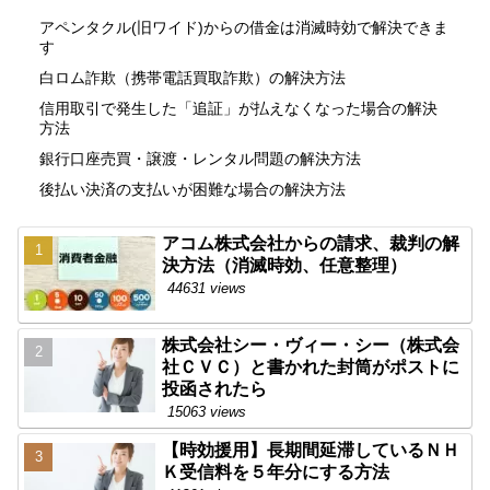
アペンタクル(旧ワイド)からの借金は消滅時効で解決できま
す
白ロム詐欺（携帯電話買取詐欺）の解決方法
信用取引で発生した「追証」が払えなくなった場合の解決
方法
銀行口座売買・譲渡・レンタル問題の解決方法
後払い決済の支払いが困難な場合の解決方法
アコム株式会社からの請求、裁判の解
決方法（消滅時効、任意整理）
44631 views
株式会社シー・ヴィー・シー（株式会
社ＣＶＣ）と書かれた封筒がポストに
投函されたら
15063 views
【時効援用】長期間延滞しているＮＨ
Ｋ受信料を５年分にする方法