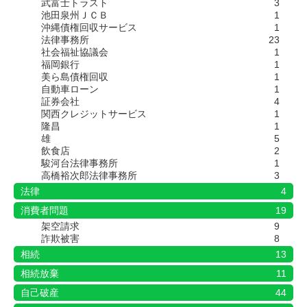
武富士トラスト
3
池田泉州ＪＣＢ
1
沖縄債権回収サービス
1
法律事務所
23
社会福祉協議会
1
福岡銀行
1
美ら島債権回収
1
自動車ローン
1
証券会社
4
関西クレジットサービス
1
隆昌
1
雄
5
飲食店
2
駿河台法律事務所
1
高橋裕次郎法律事務所
3
法律
4
消費者問題
19
架空請求
9
詐欺被害
8
相続
13
相続放棄
11
自己破産
44