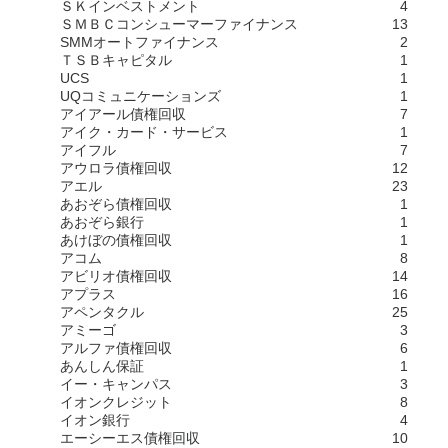
ＳＫインベストメント
4
ＳＭＢＣコンシューマーファイナンス
13
SMMオートファイナンス
2
ＴＳＢキャピタル
1
UCS
1
UQコミュニケーションズ
1
アイアール債権回収
7
アイク・カード・サービス
1
アイフル
7
アウロラ債権回収
12
アエル
23
あおぞら債権回収
1
あおぞら銀行
1
あけぼの債権回収
1
アコム
8
アビリオ債権回収
14
アプラス
16
アペンタクル
25
アミーゴ
3
アルファ債権回収
6
あんしん保証
1
イー・キャンパス
3
イオンクレジット
8
イオン銀行
4
エーシーエス債権回収
10