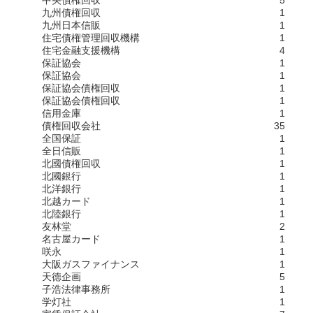
中央債権回収
5
九州債権回収
1
九州日本信販
1
住宅債権管理回収機構
1
住宅金融支援機構
4
保証協会
1
保証協会
1
保証協会債権回収
1
保証協会債権回収
1
信用金庫
1
債権回収会社
35
全国保証
1
全日信販
1
北國債権回収
1
北國銀行
1
北洋銀行
1
北越カード
1
北陸銀行
1
友林堂
2
名古屋カード
1
咲永
1
大阪ガスファイナンス
1
天徳企画
5
子浩法律事務所
1
学灯社
1