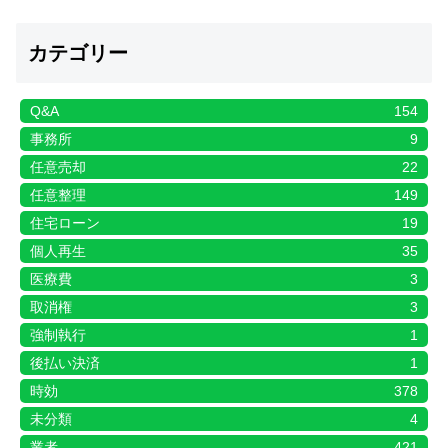
カテゴリー
Q&A
154
事務所
9
任意売却
22
任意整理
149
住宅ローン
19
個人再生
35
医療費
3
取消権
3
強制執行
1
後払い決済
1
時効
378
未分類
4
業者
421