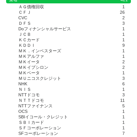
ＡＧ債権回収
1
ＣＦＪ
26
CVC
2
ＤＦＳ
3
Doフィナンシャルサービス
1
ＪＣＢ
1
ＫＣカード
1
ＫＤＤＩ
9
ＭＫ．インベスターズ
1
ＭＫアルファ
1
ＭＫイータ
2
ＭＫイプシロン
2
ＭＫベータ
1
ＭＵニコスクレジット
3
NHK
6
ＮＩＳ
1
NTTドコモ
3
ＮＴＴドコモ
11
NTTファイナンス
5
OCS
1
SBIイコール・クレジット
1
ＳＢＩカード
1
ＳＦコーポレーション
1
SFコーポレーション
7