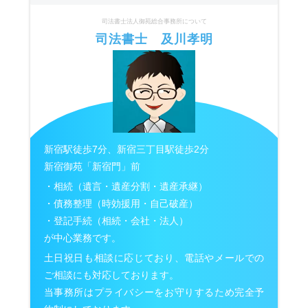
司法書士法人御苑総合事務所について
司法書士 及川孝明
新宿駅徒歩7分、新宿三丁目駅徒歩2分
新宿御苑「新宿門」前
・相続（遺言・遺産分割・遺産承継）
・債務整理（時効援用・自己破産）
・登記手続（相続・会社・法人）
が中心業務です。
土日祝日も相談に応じており、電話やメールでの
ご相談にも対応しております。
当事務所はプライバシーをお守りするため完全予