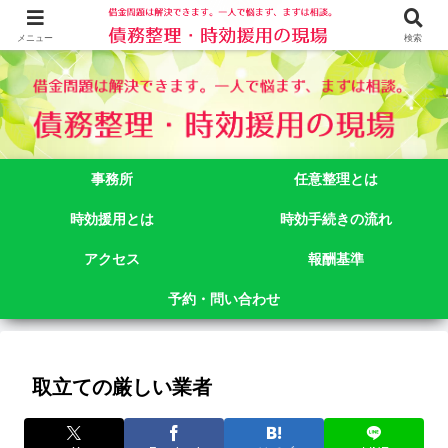
借金問題でお悩みなら司法書士法人御苑総合事務所にご相談下さい。 東京都
新宿区新宿二丁目５番１号アルテビル新宿４階 TEL:03-3356-3750
メニュー
検索
事務所
任意整理とは
時効援用とは
時効手続きの流れ
アクセス
報酬基準
予約・問い合わせ
取立ての厳しい業者