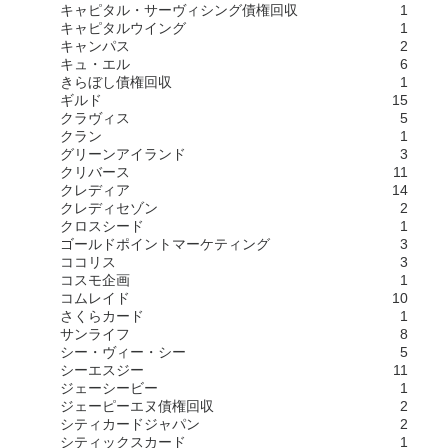
キャピタル・サーヴィシング債権回収
1
キャピタルウイング
1
キャンパス
2
キュ・エル
6
きらぼし債権回収
1
ギルド
15
クラヴィス
5
クラン
1
グリーンアイランド
3
クリバース
11
クレディア
14
クレディセゾン
2
クロスシード
1
ゴールドポイントマーケティング
3
ココリス
3
コスモ企画
1
コムレイド
10
さくらカード
1
サンライフ
8
シー・ヴィー・シー
5
シーエスジー
11
ジェーシービー
1
ジェーピーエヌ債権回収
2
シティカードジャパン
2
シティックスカード
1