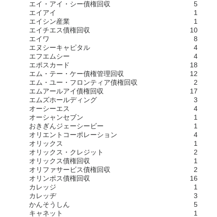
エイ・アイ・シー債権回収
5
エイアイ
1
エイシン産業
1
エイチエス債権回収
10
エイワ
8
エヌシーキャピタル
4
エフエムシー
4
エポスカード
18
エム・テー・ケー債権管理回収
12
エム・ユー・フロンティア債権回収
2
エムアールアイ債権回収
17
エムズホールディング
3
オーシーエス
4
オーシャンセブン
1
おきぎんジェーシービー
1
オリエントコーポレーション
4
オリックス
1
オリックス・クレジット
2
オリックス債権回収
1
オリファサービス債権回収
2
オリンポス債権回収
16
カレッジ
1
カレッヂ
3
かんそうしん
5
キャネット
1