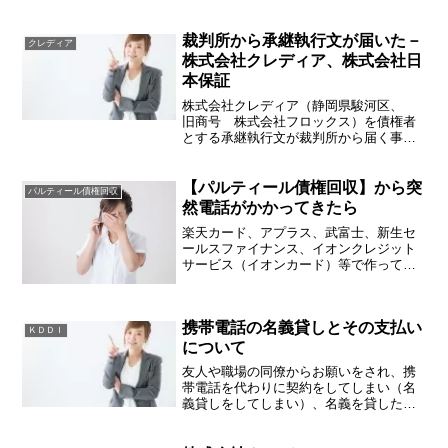
届く事例が５月に入ってから増えており
ます。内容としましては、今まで日本保
証の代理人として弁護士法人引田法律事
裁判所から承継執行文が届いた－
クレディア
務所（旧ＭＯＳ合同法律事...
株式会社クレディア、株式会社日
本保証
株式会社クレディア（静岡県駿河区、
旧商号 株式会社フロックス）を債権者
とする承継執行文が裁判所から届く事案
が増えております。どういったときにこ
れが届くかですが、過去にステーション
ファイナンス、イッコー、プリーバ、ト
【パルティール債権回収】から突
パルティール債権回収
ライト、ヴィンテージ、フ...
然電話がかかってきたら
楽天カード、アプラス、武富士、新生セ
ールスファイナンス、イオンクレジット
サービス（イオンカード）等で作ってし
まった借金を返済せずにそのままにして
いると、パルティール債権回収株式会社
から突然携帯電話に電話がかかってくる
携帯電話の名義貸しとその支払い
ことがあります。052か...
ＫＤＤＩ
について
友人や職場の同僚からお願いをされ、携
帯電話を代わりに契約をしてしまい（名
義貸しをしてしまい）、名義を貸した本
人と連絡が取れず、携帯電話会社（ドコ
モ、au、ソフトバンク、ワイモバイル、