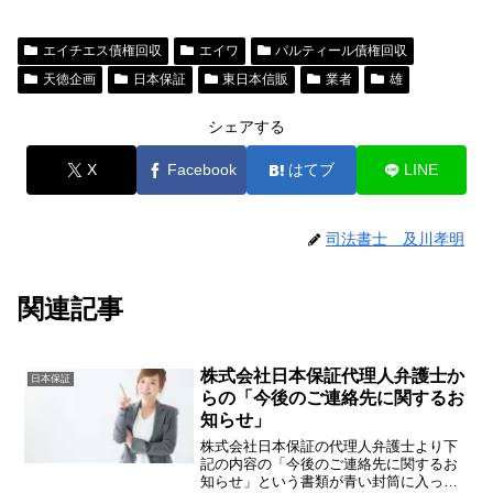
エイチエス債権回収
エイワ
パルティール債権回収
天徳企画
日本保証
東日本信販
業者
雄
シェアする
X
Facebook
はてブ
LINE
司法書士 及川孝明
関連記事
株式会社日本保証代理人弁護士か
日本保証
らの「今後のご連絡先に関するお
知らせ」
株式会社日本保証の代理人弁護士より下
記の内容の「今後のご連絡先に関するお
知らせ」という書類が青い封筒に入って