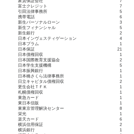
家賃保証会社
7
富士クレジット
7
引田法律事務所
5
携帯電話
6
新生パーソナルローン
3
新生フィナンシャル
5
新生銀行
2
日本インヴェスティゲーション
4
日本プラム
1
日本保証
21
日本債権回収
1
日本国際教育支援協会
2
日本学生支援機構
5
日本振興銀行
1
日本橋さくら法律事務所
1
日立キャピタル債権回収
2
更生会社ＴＦＫ
1
札幌債権回収
1
東急カード
1
東日本信販
1
東東京管理解決センター
8
栄光
1
楽天カード
6
横浜信用保証
2
横浜銀行
1