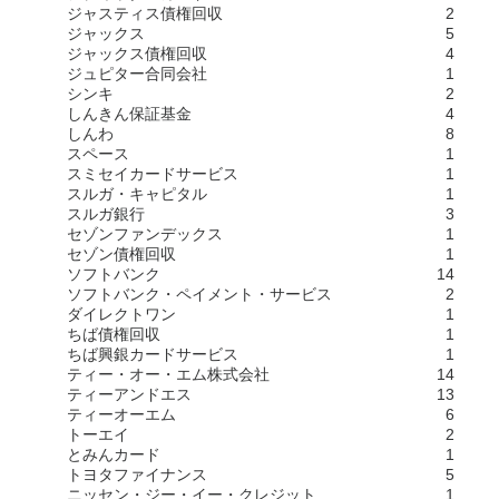
ジャスティス債権回収
2
ジャックス
5
ジャックス債権回収
4
ジュピター合同会社
1
シンキ
2
しんきん保証基金
4
しんわ
8
スペース
1
スミセイカードサービス
1
スルガ・キャピタル
1
スルガ銀行
3
セゾンファンデックス
1
セゾン債権回収
1
ソフトバンク
14
ソフトバンク・ペイメント・サービス
2
ダイレクトワン
1
ちば債権回収
1
ちば興銀カードサービス
1
ティー・オー・エム株式会社
14
ティーアンドエス
13
ティーオーエム
6
トーエイ
2
とみんカード
1
トヨタファイナンス
5
ニッセン・ジー・イー・クレジット
1