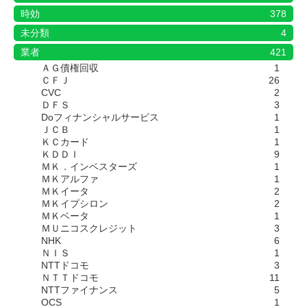
時効
378
未分類
4
業者
421
ＡＧ債権回収
1
ＣＦＪ
26
CVC
2
ＤＦＳ
3
Doフィナンシャルサービス
1
ＪＣＢ
1
ＫＣカード
1
ＫＤＤＩ
9
ＭＫ．インベスターズ
1
ＭＫアルファ
1
ＭＫイータ
2
ＭＫイプシロン
2
ＭＫベータ
1
ＭＵニコスクレジット
3
NHK
6
ＮＩＳ
1
NTTドコモ
3
ＮＴＴドコモ
11
NTTファイナンス
5
OCS
1