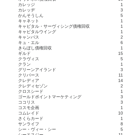
カレッジ
1
カレッヂ
3
かんそうしん
5
キャネット
1
キャピタル・サーヴィシング債権回収
1
キャピタルウイング
1
キャンパス
2
キュ・エル
6
きらぼし債権回収
1
ギルド
15
クラヴィス
5
クラン
1
グリーンアイランド
3
クリバース
11
クレディア
14
クレディセゾン
2
クロスシード
1
ゴールドポイントマーケティング
3
ココリス
3
コスモ企画
1
コムレイド
10
さくらカード
1
サンライフ
8
シー・ヴィー・シー
5
シーエスジー
11