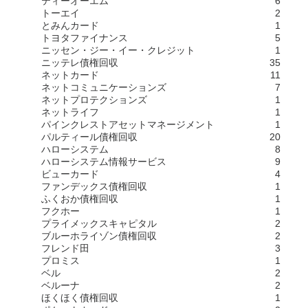
ティーオーエム
6
トーエイ
2
とみんカード
1
トヨタファイナンス
5
ニッセン・ジー・イー・クレジット
1
ニッテレ債権回収
35
ネットカード
11
ネットコミュニケーションズ
7
ネットプロテクションズ
1
ネットライフ
1
パインクレストアセットマネージメント
1
パルティール債権回収
20
ハローシステム
8
ハローシステム情報サービス
9
ビューカード
4
ファンデックス債権回収
1
ふくおか債権回収
1
フクホー
1
プライメックスキャピタル
2
ブルーホライゾン債権回収
2
フレンド田
3
プロミス
1
ベル
2
ベルーナ
2
ほくほく債権回収
1