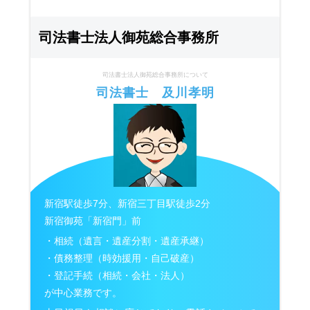
司法書士法人御苑総合事務所
司法書士法人御苑総合事務所について
司法書士 及川孝明
新宿駅徒歩7分、新宿三丁目駅徒歩2分
新宿御苑「新宿門」前
・相続（遺言・遺産分割・遺産承継）
・債務整理（時効援用・自己破産）
・登記手続（相続・会社・法人）
が中心業務です。