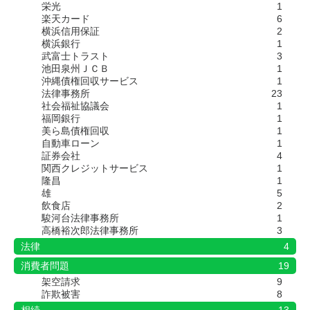
栄光
1
楽天カード
6
横浜信用保証
2
横浜銀行
1
武富士トラスト
3
池田泉州ＪＣＢ
1
沖縄債権回収サービス
1
法律事務所
23
社会福祉協議会
1
福岡銀行
1
美ら島債権回収
1
自動車ローン
1
証券会社
4
関西クレジットサービス
1
隆昌
1
雄
5
飲食店
2
駿河台法律事務所
1
高橋裕次郎法律事務所
3
法律
4
消費者問題
19
架空請求
9
詐欺被害
8