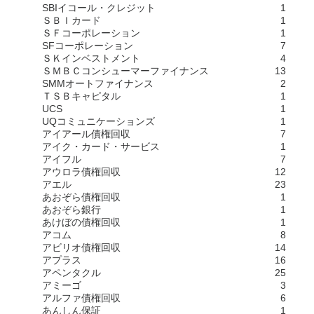
SBIイコール・クレジット
1
ＳＢＩカード
1
ＳＦコーポレーション
1
SFコーポレーション
7
ＳＫインベストメント
4
ＳＭＢＣコンシューマーファイナンス
13
SMMオートファイナンス
2
ＴＳＢキャピタル
1
UCS
1
UQコミュニケーションズ
1
アイアール債権回収
7
アイク・カード・サービス
1
アイフル
7
アウロラ債権回収
12
アエル
23
あおぞら債権回収
1
あおぞら銀行
1
あけぼの債権回収
1
アコム
8
アビリオ債権回収
14
アプラス
16
アペンタクル
25
アミーゴ
3
アルファ債権回収
6
あんしん保証
1