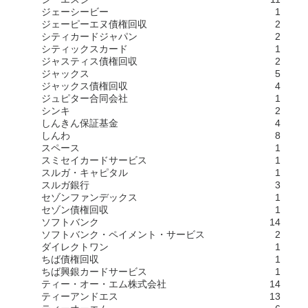
ジェーシービー
1
ジェーピーエヌ債権回収
2
シティカードジャパン
2
シティックスカード
1
ジャスティス債権回収
2
ジャックス
5
ジャックス債権回収
4
ジュピター合同会社
1
シンキ
2
しんきん保証基金
4
しんわ
8
スペース
1
スミセイカードサービス
1
スルガ・キャピタル
1
スルガ銀行
3
セゾンファンデックス
1
セゾン債権回収
1
ソフトバンク
14
ソフトバンク・ペイメント・サービス
2
ダイレクトワン
1
ちば債権回収
1
ちば興銀カードサービス
1
ティー・オー・エム株式会社
14
ティーアンドエス
13