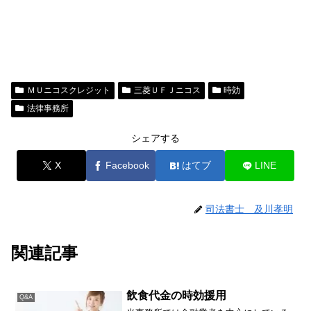
ＭＵニコスクレジット
三菱ＵＦＪニコス
時効
法律事務所
シェアする
X
Facebook
はてブ
LINE
司法書士 及川孝明
関連記事
飲食代金の時効援用
Q&A