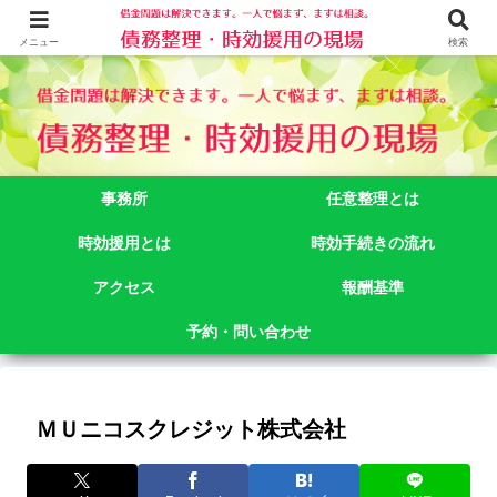
借金問題でお悩みなら司法書士法人御苑総合事務所にご相談下さい。 東京都
新宿区新宿二丁目５番１号アルテビル新宿４階 TEL:03-3356-3750
メニュー
検索
事務所
任意整理とは
時効援用とは
時効手続きの流れ
アクセス
報酬基準
予約・問い合わせ
ＭＵニコスクレジット株式会社