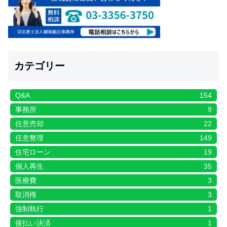
カテゴリー
Q&A
154
事務所
9
任意売却
22
任意整理
149
住宅ローン
19
個人再生
35
医療費
3
取消権
3
強制執行
1
後払い決済
1