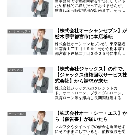
当事務所では金融業者を中心にしている
ため積極的に取り扱っておりませんが、
飲食代金も時効援用が出来ます。そもそ
も飲食代金を時効にする場面なんてあり
得るのかと思われがちですが、多くは
「ツケ」にしている場面で起こりえま
す。（例えば、スナック・キャ...
【株式会社オーシャンセブン】が
オーシャンセブン
栃木県宇都宮市に本店移転
株式会社オーシャンセブンが、東京都港
区南青山二丁目１９番１号から栃木県宇
都宮市下戸祭二丁目３番２５号に本店移
転しているようです。一般の方からする
と、なんのこっちゃかもしれませんが、
新本店所在地はあの株式会社アペンタク
【株式会社ジャックス】の件で、
ジャックス
ル及び株式会社サンライフ...
【ジャックス債権回収サービス株
式会社】から請求が来た
株式会社ジャックスのクレジットカー
ド、オートローン、ブライダルローン、
教育ローン等を滞納し長期間経過する
と、債権譲渡を受けたジャックス債権回
収サービス株式会社から突然書類が届く
ことがあります。ジャックス債権回収サ
【株式会社オー・シー・エス】か
オーシーエス
ービス株式会社は、その名のと...
ら【催告書】が届いたら
マルフクやタイヘイでの借金を返済せず
にそのままにしていると、債権譲渡を受