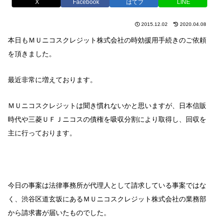
X
Facebook
はてブ
LINE
2015.12.02
2020.04.08
本日もＭＵニコスクレジット株式会社の時効援用手続きのご依頼
を頂きました。
最近非常に増えております。
ＭＵニコスクレジットは聞き慣れないかと思いますが、日本信販
時代や三菱ＵＦＪニコスの債権を吸収分割により取得し、回収を
主に行っております。
今日の事案は法律事務所が代理人として請求している事案ではな
く、渋谷区道玄坂にあるＭＵニコスクレジット株式会社の業務部
から請求書が届いたものでした。