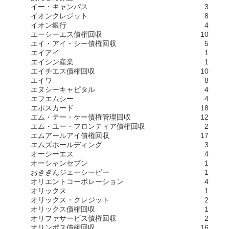
イー・キャンパス
3
イオンクレジット
8
イオン銀行
4
エーシーエス債権回収
10
エイ・アイ・シー債権回収
5
エイアイ
1
エイシン産業
1
エイチエス債権回収
10
エイワ
8
エヌシーキャピタル
4
エフエムシー
4
エポスカード
18
エム・テー・ケー債権管理回収
12
エム・ユー・フロンティア債権回収
2
エムアールアイ債権回収
17
エムズホールディング
3
オーシーエス
4
オーシャンセブン
1
おきぎんジェーシービー
1
オリエントコーポレーション
4
オリックス
1
オリックス・クレジット
2
オリックス債権回収
1
オリファサービス債権回収
2
オリンポス債権回収
16