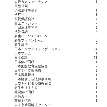
大阪ガスファイナンス
1
天徳企画
5
子浩法律事務所
1
学灯社
1
家賃保証会社
7
富士クレジット
7
引田法律事務所
5
携帯電話
6
新生パーソナルローン
3
新生フィナンシャル
5
新生銀行
2
日本インヴェスティゲーション
4
日本プラム
1
日本保証
21
日本債権回収
1
日本国際教育支援協会
2
日本学生支援機構
5
日本振興銀行
1
日本橋さくら法律事務所
1
日立キャピタル債権回収
2
更生会社ＴＦＫ
1
札幌債権回収
1
東急カード
1
東日本信販
1
東東京管理解決センター
8