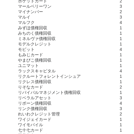
ポケットカード
2
マールベリーワン
3
マイナンバー
2
マルイ
3
マルフク
4
みずほ債権回収
1
みちのく債権回収
1
ミネルヴァ債権回収
1
モデルクレジット
1
モビット
4
もみじカード
1
やまびこ債権回収
1
ユニマット
1
ラックスキャピタル
4
リクルートフォレントインシュア
1
リクレス債権回収
1
りそなカード
2
リバイバルマネジメント債権回収
1
リベラルアセット
3
リボーン債権回収
4
リンク債権回収
3
れいわクレジット管理
2
ワイジェイカード
1
ワイモバイル
1
七十七カード
1