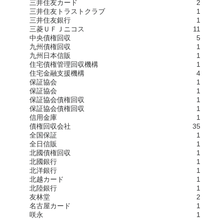
三井住友カード
2
三井住友トラストクラブ
1
三井住友銀行
1
三菱ＵＦＪニコス
11
中央債権回収
5
九州債権回収
1
九州日本信販
1
住宅債権管理回収機構
1
住宅金融支援機構
4
保証協会
1
保証協会
1
保証協会債権回収
1
保証協会債権回収
1
信用金庫
1
債権回収会社
35
全国保証
1
全日信販
1
北國債権回収
1
北國銀行
1
北洋銀行
1
北越カード
1
北陸銀行
1
友林堂
2
名古屋カード
1
咲永
1