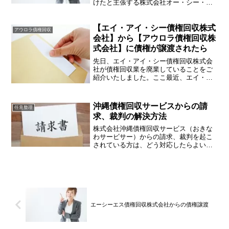
けたと主張する株式会社オー・シー・エ
ス（本店：神奈川県横浜市鶴見区鶴見中
央二丁目３番地３）から「催告書」が届
くことがあります。（また、株式会社オ
【エイ・アイ・シー債権回収株式
アウロラ債権回収
ー・シー・エスは債権譲渡...
会社】から【アウロラ債権回収株
式会社】に債権が譲渡されたら
先日、エイ・アイ・シー債権回収株式会
社が債権回収業を廃業していることをご
紹介いたしました。ここ最近、エイ・ア
イ・シー債権回収株式会社から債権譲渡
を受けたとして、アウロラ債権回収株式
会社（東京都港区愛宕２丁目５番１号愛
沖縄債権回収サービスからの請
任意整理
宕グリーンヒルズMORI...
求、裁判の解決方法
株式会社沖縄債権回収サービス（おきな
わサービサー）からの請求、裁判を起こ
されている方は、どう対応したらよいか
不安な日々を過ごしているかもしれませ
ん。そんな悩みを解決するための手段等
についてアドバイスいたします。株式会
社沖縄債権回収サービスと...
エーシーエス債権回収株式会社からの債権譲渡