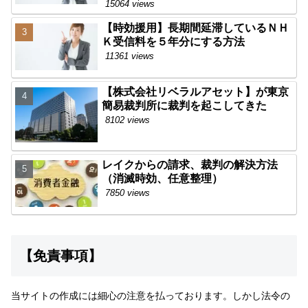
15064 views
【時効援用】長期間延滞しているＮＨ
Ｋ受信料を５年分にする方法
11361 views
【株式会社リベラルアセット】が東京
簡易裁判所に裁判を起こしてきた
8102 views
レイクからの請求、裁判の解決方法
（消滅時効、任意整理）
7850 views
【免責事項】
当サイトの作成には細心の注意を払っております。しかし法令の