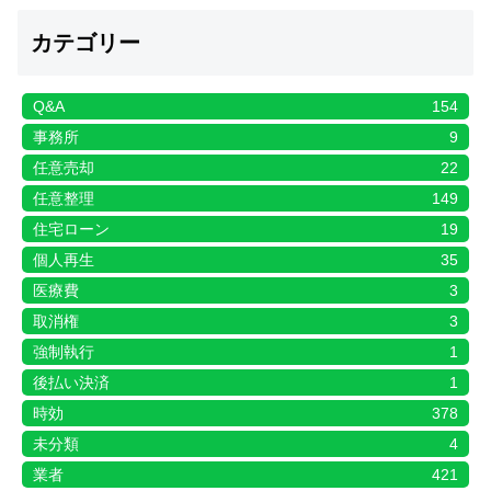
カテゴリー
Q&A
154
事務所
9
任意売却
22
任意整理
149
住宅ローン
19
個人再生
35
医療費
3
取消権
3
強制執行
1
後払い決済
1
時効
378
未分類
4
業者
421