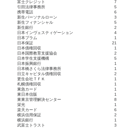
富士クレジット
7
引田法律事務所
5
携帯電話
6
新生パーソナルローン
3
新生フィナンシャル
5
新生銀行
2
日本インヴェスティゲーション
4
日本プラム
1
日本保証
21
日本債権回収
1
日本国際教育支援協会
2
日本学生支援機構
5
日本振興銀行
1
日本橋さくら法律事務所
1
日立キャピタル債権回収
2
更生会社ＴＦＫ
1
札幌債権回収
1
東急カード
1
東日本信販
1
東東京管理解決センター
8
栄光
1
楽天カード
6
横浜信用保証
2
横浜銀行
1
武富士トラスト
3