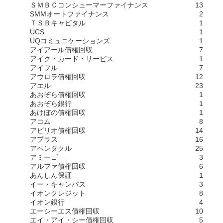
ＳＭＢＣコンシューマーファイナンス
13
SMMオートファイナンス
2
ＴＳＢキャピタル
1
UCS
1
UQコミュニケーションズ
1
アイアール債権回収
7
アイク・カード・サービス
1
アイフル
7
アウロラ債権回収
12
アエル
23
あおぞら債権回収
1
あおぞら銀行
1
あけぼの債権回収
1
アコム
8
アビリオ債権回収
14
アプラス
16
アペンタクル
25
アミーゴ
3
アルファ債権回収
6
あんしん保証
1
イー・キャンパス
3
イオンクレジット
8
イオン銀行
4
エーシーエス債権回収
10
エイ・アイ・シー債権回収
5