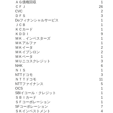
ＡＧ債権回収
1
ＣＦＪ
26
CVC
2
ＤＦＳ
3
Doフィナンシャルサービス
1
ＪＣＢ
1
ＫＣカード
1
ＫＤＤＩ
9
ＭＫ．インベスターズ
1
ＭＫアルファ
1
ＭＫイータ
2
ＭＫイプシロン
2
ＭＫベータ
1
ＭＵニコスクレジット
3
NHK
6
ＮＩＳ
1
NTTドコモ
3
ＮＴＴドコモ
11
NTTファイナンス
5
OCS
1
SBIイコール・クレジット
1
ＳＢＩカード
1
ＳＦコーポレーション
1
SFコーポレーション
7
ＳＫインベストメント
4