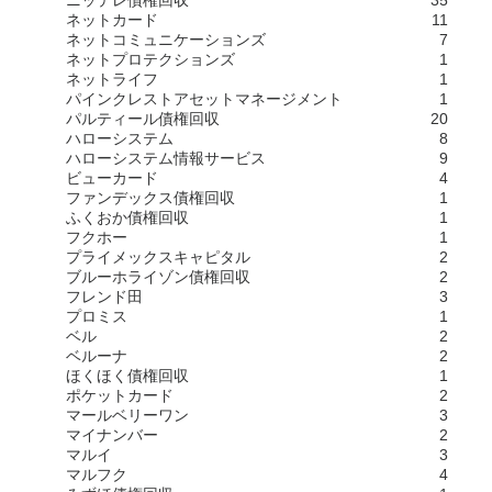
ニッテレ債権回収
35
ネットカード
11
ネットコミュニケーションズ
7
ネットプロテクションズ
1
ネットライフ
1
パインクレストアセットマネージメント
1
パルティール債権回収
20
ハローシステム
8
ハローシステム情報サービス
9
ビューカード
4
ファンデックス債権回収
1
ふくおか債権回収
1
フクホー
1
プライメックスキャピタル
2
ブルーホライゾン債権回収
2
フレンド田
3
プロミス
1
ベル
2
ベルーナ
2
ほくほく債権回収
1
ポケットカード
2
マールベリーワン
3
マイナンバー
2
マルイ
3
マルフク
4