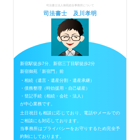
司法書士法人御苑総合事務所について
司法書士 及川孝明
新宿駅徒歩7分、新宿三丁目駅徒歩2分
新宿御苑「新宿門」前
・相続（遺言・遺産分割・遺産承継）
・債務整理（時効援用・自己破産）
・登記手続（相続・会社・法人）
が中心業務です。
土日祝日も相談に応じており、電話やメールでの
ご相談にも対応しております。
当事務所はプライバシーをお守りするため完全予
約制にしております。