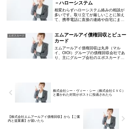
ジー（ＣＳＧ）とは？株式...
－ハローシステム
相変わらずハローシステム絡みの相談が
多いです。取り立てが厳しいことに加え
て、携帯電話に直接の連絡や自宅にまで
訪問してくる会社ですので、どうしたら
よいかと切羽詰まって土日や深夜でも当
事務所のブログを見つけてくださった方
エムアールアイ債権回収とビュー
エポスカード
からご連絡を頂いておりま...
カード
エムアールアイ債権回収は丸井（マル
イ、OIOI）グループの債権回収会社であ
り、主にグループ会社のエポスカードや
ゼロファーストカード（エポスカードに
吸収合併）で支払が滞っている債権の譲
り受けを受け請求してくることは何度か
紹介いたしました。しか...
株式会社シー・ヴィー・シー（株式会社ＣＶＣ）
と書かれた封筒がポストに投函されたら
【株式会社エムアールアイ債権回収】から【ご案
内と提案書】が届いたら