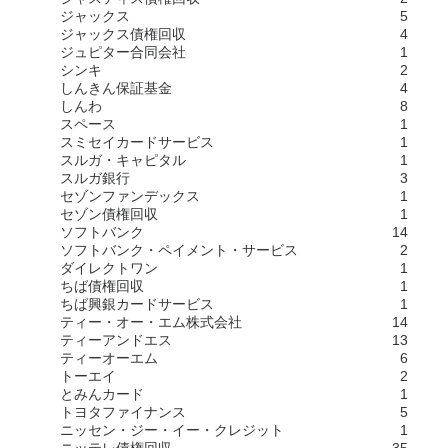
ジャックス
5
ジャックス債権回収
4
ジュピター合同会社
1
シンキ
2
しんきん保証基金
4
しんわ
8
スペース
1
スミセイカードサービス
1
スルガ・キャピタル
1
スルガ銀行
3
セゾンファンデックス
1
セゾン債権回収
1
ソフトバンク
14
ソフトバンク・ペイメント・サービス
2
ダイレクトワン
1
ちば債権回収
1
ちば興銀カードサービス
1
ティー・オー・エム株式会社
14
ティーアンドエス
13
ティーオーエム
6
トーエイ
2
とみんカード
1
トヨタファイナンス
5
ニッセン・ジー・イー・クレジット
1