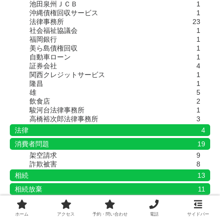
池田泉州ＪＣＢ
1
沖縄債権回収サービス
1
法律事務所
23
社会福祉協議会
1
福岡銀行
1
美ら島債権回収
1
自動車ローン
1
証券会社
4
関西クレジットサービス
1
隆昌
1
雄
5
飲食店
2
駿河台法律事務所
1
高橋裕次郎法律事務所
3
法律
4
消費者問題
19
架空請求
9
詐欺被害
8
相続
13
相続放棄
11
自己破産
44
ホーム
アクセス
予約・問い合わせ
電話
サイドバー
裁判
55