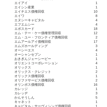
エイアイ
1
エイシン産業
1
エイチエス債権回収
10
エイワ
8
エヌシーキャピタル
4
エフエムシー
4
エポスカード
18
エム・テー・ケー債権管理回収
12
エム・ユー・フロンティア債権回収
2
エムアールアイ債権回収
17
エムズホールディング
3
オーシーエス
4
オーシャンセブン
1
おきぎんジェーシービー
1
オリエントコーポレーション
4
オリックス
1
オリックス・クレジット
2
オリックス債権回収
1
オリファサービス債権回収
2
オリンポス債権回収
16
カレッジ
1
カレッヂ
3
かんそうしん
5
キャネット
1
キャピタル・サーヴィシング債権回収
1