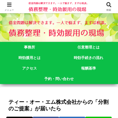
借金問題でお悩みなら司法書士法人御苑総合事務所にご相談下さい。 東京都
新宿区新宿二丁目５番１号アルテビル新宿４階 TEL:03-3356-3750
メニュー
検索
事務所
任意整理とは
時効援用とは
時効手続きの流れ
アクセス
報酬基準
予約・問い合わせ
ティー・オー・エム株式会社からの「分割
のご提案」が届いたら