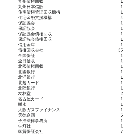
九州債権回収
1
九州日本信販
1
住宅債権管理回収機構
1
住宅金融支援機構
4
保証協会
1
保証協会
1
保証協会債権回収
1
保証協会債権回収
1
信用金庫
1
債権回収会社
35
全国保証
1
全日信販
1
北國債権回収
1
北國銀行
1
北洋銀行
1
北越カード
1
北陸銀行
1
友林堂
2
名古屋カード
1
咲永
1
大阪ガスファイナンス
1
天徳企画
5
子浩法律事務所
1
学灯社
1
家賃保証会社
7