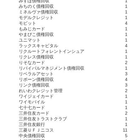
みずほ債権回収
1
みちのく債権回収
1
ミネルヴァ債権回収
1
モデルクレジット
1
モビット
4
もみじカード
1
やまびこ債権回収
1
ユニマット
1
ラックスキャピタル
4
リクルートフォレントインシュア
1
リクレス債権回収
1
りそなカード
2
リバイバルマネジメント債権回収
1
リベラルアセット
3
リボーン債権回収
4
リンク債権回収
3
れいわクレジット管理
2
ワイジェイカード
1
ワイモバイル
1
七十七カード
1
三井住友カード
2
三井住友トラストクラブ
1
三井住友銀行
1
三菱ＵＦＪニコス
11
中央債権回収
5