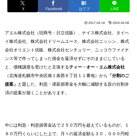
X
Facebook
はてブ
LINE
2017.04.19
2020.04.08
アエル株式会社（旧商号：日立信販）、ナイス株式会社、タイヘ
イ株式会社、株式会社ドリームユース、株式会社ニッシン、株式
会社オリエント信販
、
株式会社センチュリー、ニッコウファイナ
ンス等で作ってしまった借金を返済せずにそのままにしている
と、債権譲渡を受けたと主張する
ティー・オー・エム株式会社
（北海道札幌市中央区南１条西６丁目１１番地）から
「分割のご
提案」
と題した、利息・遅延損害金を大幅に減額する旨の分割弁
済の提案が届くことがあります。
中には利息・利息損害金込で２５０万円を超えているものが、１
６０万円くらいにした上で、月々の返済金額も３０，０００円程