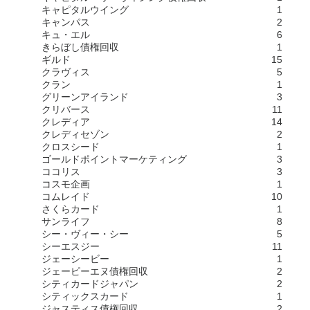
キャピタルウイング
1
キャンパス
2
キュ・エル
6
きらぼし債権回収
1
ギルド
15
クラヴィス
5
クラン
1
グリーンアイランド
3
クリバース
11
クレディア
14
クレディセゾン
2
クロスシード
1
ゴールドポイントマーケティング
3
ココリス
3
コスモ企画
1
コムレイド
10
さくらカード
1
サンライフ
8
シー・ヴィー・シー
5
シーエスジー
11
ジェーシービー
1
ジェーピーエヌ債権回収
2
シティカードジャパン
2
シティックスカード
1
ジャスティス債権回収
2