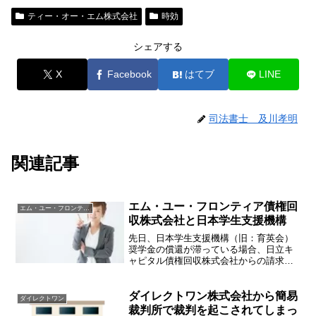
ティー・オー・エム株式会社
時効
シェアする
X
Facebook
はてブ
LINE
司法書士 及川孝明
関連記事
エム・ユー・フロンティア債権回
エム・ユー・フロンティア債権回収
収株式会社と日本学生支援機構
先日、日本学生支援機構（旧：育英会）
奨学金の償還が滞っている場合、日立キ
ャピタル債権回収株式会社からの請求が
来ることがあると紹介いたしましたが、
エム・ユー・フロンティア債権回収株式
会社も奨学金の回収業務を受託してお
ダイレクトワン株式会社から簡易
ダイレクトワン
り、滞納している奨学金につ...
裁判所で裁判を起こされてしまっ