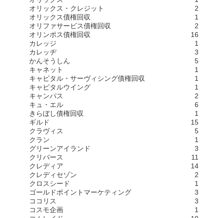
オリックス・クレジット
2
オリックス債権回収
1
オリファサービス債権回収
2
オリンポス債権回収
16
カレッジ
1
カレッヂ
3
かんそうしん
5
キャネット
1
キャピタル・サーヴィシング債権回収
1
キャピタルウイング
1
キャンパス
2
キュ・エル
6
きらぼし債権回収
1
ギルド
15
クラヴィス
5
クラン
1
グリーンアイランド
3
クリバース
11
クレディア
14
クレディセゾン
2
クロスシード
1
ゴールドポイントマーケティング
3
ココリス
3
コスモ企画
1