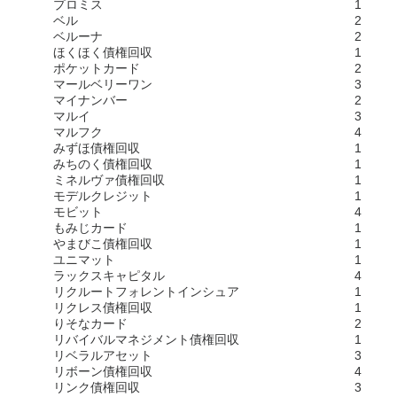
プロミス
1
ベル
2
ベルーナ
2
ほくほく債権回収
1
ポケットカード
2
マールベリーワン
3
マイナンバー
2
マルイ
3
マルフク
4
みずほ債権回収
1
みちのく債権回収
1
ミネルヴァ債権回収
1
モデルクレジット
1
モビット
4
もみじカード
1
やまびこ債権回収
1
ユニマット
1
ラックスキャピタル
4
リクルートフォレントインシュア
1
リクレス債権回収
1
りそなカード
2
リバイバルマネジメント債権回収
1
リベラルアセット
3
リボーン債権回収
4
リンク債権回収
3