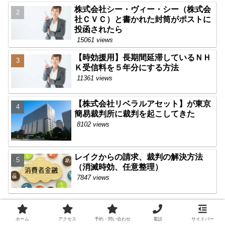
株式会社シー・ヴィー・シー（株式会
社ＣＶＣ）と書かれた封筒がポストに
投函されたら
15061 views
【時効援用】長期間延滞しているＮＨ
Ｋ受信料を５年分にする方法
11361 views
【株式会社リベラルアセット】が東京
簡易裁判所に裁判を起こしてきた
8102 views
レイクからの請求、裁判の解決方法
（消滅時効、任意整理）
7847 views
ホーム
アクセス
予約・問い合わせ
電話
サイドバー
【免責事項】