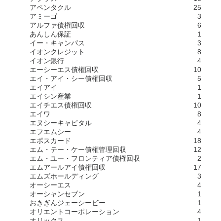
アペンタクル
25
アミーゴ
3
アルファ債権回収
6
あんしん保証
1
イー・キャンパス
3
イオンクレジット
8
イオン銀行
4
エーシーエス債権回収
10
エイ・アイ・シー債権回収
5
エイアイ
1
エイシン産業
1
エイチエス債権回収
10
エイワ
8
エヌシーキャピタル
4
エフエムシー
4
エポスカード
18
エム・テー・ケー債権管理回収
12
エム・ユー・フロンティア債権回収
2
エムアールアイ債権回収
17
エムズホールディング
3
オーシーエス
4
オーシャンセブン
1
おきぎんジェーシービー
1
オリエントコーポレーション
4
オリックス
1