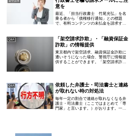
行政書士を騙る請求メールにご注
架空請求
も何度も表示されて困って...
意を
最近、「担当行政書士 竹尾光弘」を名
乗る者から「債権移行通知」との標題
で、有料コンテンツの未払金を請求する
下記のメールが、届くことがあります。
日本行政書士会連合会でも注意喚起され
ておりますが、メールに記載された「竹
「架空請求詐欺」・「融資保証金
Q&A
尾光弘」は、「行政書士名簿...
詐欺」の情報提供
東京都内で架空請求、融資保証金詐欺に
遭いそうになった場合、警視庁に情報提
供することができます。「架空請求詐
欺」・「融資保証金詐欺」の情報提供緊
急性のある事件・事故等の情報提供（殺
害予告や犯行予告、自殺など生命の危機
に関わるもの）は、110番...
依頼した弁護士・司法書士と連絡
Q&A
が取れない時の対処法
毎年一定の割合で連絡が取れなくなる弁
護士・司法書士（ここではまとめて「専
門家」と言います。）がおります。一昔
前は債務整理の依頼をしていたら専門家
と連絡が取れなくなったというケースが
あり、私も何件かその事務所の事案を引
き継いだことがあります。...