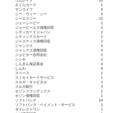
コムレイド
10
さくらカード
1
サンライフ
8
シー・ヴィー・シー
5
シーエスジー
11
ジェーシービー
1
ジェーピーエヌ債権回収
2
シティカードジャパン
2
シティックスカード
1
ジャスティス債権回収
2
ジャックス
5
ジャックス債権回収
4
ジュピター合同会社
1
シンキ
2
しんきん保証基金
4
しんわ
8
スペース
1
スミセイカードサービス
1
スルガ・キャピタル
1
スルガ銀行
3
セゾンファンデックス
1
セゾン債権回収
1
ソフトバンク
14
ソフトバンク・ペイメント・サービス
2
ダイレクトワン
1