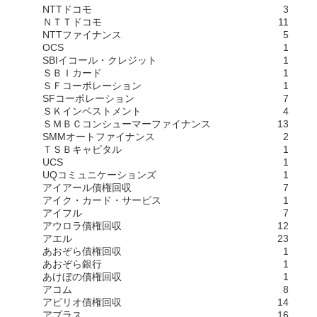
NTTドコモ
3
ＮＴＴドコモ
11
NTTファイナンス
5
OCS
1
SBIイコール・クレジット
1
ＳＢＩカード
1
ＳＦコーポレーション
1
SFコーポレーション
7
ＳＫインベストメント
4
ＳＭＢＣコンシューマーファイナンス
13
SMMオートファイナンス
2
ＴＳＢキャピタル
1
UCS
1
UQコミュニケーションズ
1
アイアール債権回収
7
アイク・カード・サービス
1
アイフル
7
アウロラ債権回収
12
アエル
23
あおぞら債権回収
1
あおぞら銀行
1
あけぼの債権回収
1
アコム
8
アビリオ債権回収
14
アプラス
16