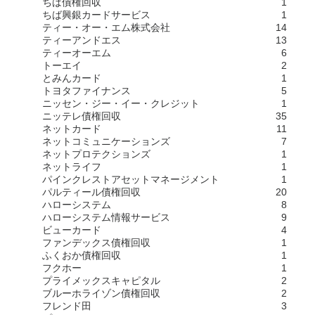
ちば債権回収
1
ちば興銀カードサービス
1
ティー・オー・エム株式会社
14
ティーアンドエス
13
ティーオーエム
6
トーエイ
2
とみんカード
1
トヨタファイナンス
5
ニッセン・ジー・イー・クレジット
1
ニッテレ債権回収
35
ネットカード
11
ネットコミュニケーションズ
7
ネットプロテクションズ
1
ネットライフ
1
パインクレストアセットマネージメント
1
パルティール債権回収
20
ハローシステム
8
ハローシステム情報サービス
9
ビューカード
4
ファンデックス債権回収
1
ふくおか債権回収
1
フクホー
1
プライメックスキャピタル
2
ブルーホライゾン債権回収
2
フレンド田
3