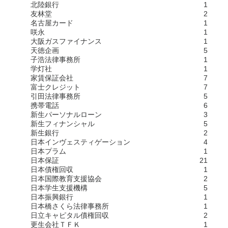
北陸銀行
1
友林堂
2
名古屋カード
1
咲永
1
大阪ガスファイナンス
1
天徳企画
5
子浩法律事務所
1
学灯社
1
家賃保証会社
7
富士クレジット
7
引田法律事務所
5
携帯電話
6
新生パーソナルローン
3
新生フィナンシャル
5
新生銀行
2
日本インヴェスティゲーション
4
日本プラム
1
日本保証
21
日本債権回収
1
日本国際教育支援協会
2
日本学生支援機構
5
日本振興銀行
1
日本橋さくら法律事務所
1
日立キャピタル債権回収
2
更生会社ＴＦＫ
1