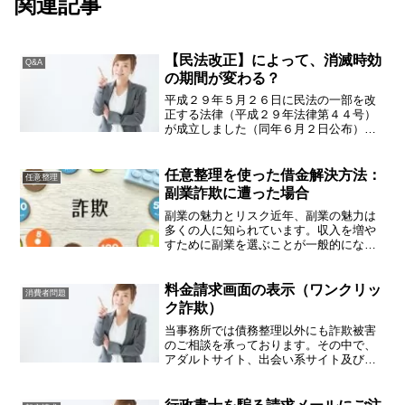
関連記事
【民法改正】によって、消滅時効
Q&A
の期間が変わる？
平成２９年５月２６日に民法の一部を改
正する法律（平成２９年法律第４４号）
が成立しました（同年６月２日公布）。
民法のうち債権関係の規定（契約等）
は、約１２０年間ほとんど改正がされて
いませんでした。今回の改正は、民法の
任意整理を使った借金解決方法：
任意整理
うち債権関係の規定について...
副業詐欺に遭った場合
副業の魅力とリスク近年、副業の魅力は
多くの人に知られています。収入を増や
すために副業を選ぶことが一般的にな
り、仕事の幅が広がることで新しいスキ
ルを習得する機会も増えました。特に新
型コロナウイルスの影響で、多くの人が
料金請求画面の表示（ワンクリッ
消費者問題
副業に興味を持ち始め、家庭...
ク詐欺）
当事務所では債務整理以外にも詐欺被害
のご相談を承っております。その中で、
アダルトサイト、出会い系サイト及び動
画配信サイトなどをスマホやパソコンで
閲覧していると登録した覚えのない有料
サイトの料金請求画面が消しても消して