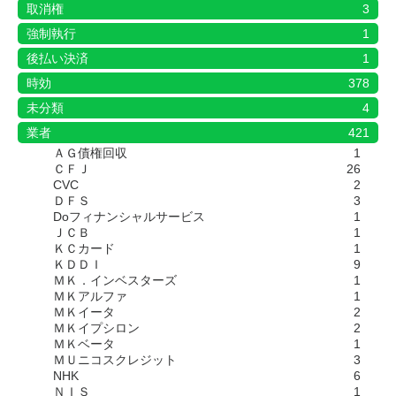
取消権
3
強制執行
1
後払い決済
1
時効
378
未分類
4
業者
421
ＡＧ債権回収
1
ＣＦＪ
26
CVC
2
ＤＦＳ
3
Doフィナンシャルサービス
1
ＪＣＢ
1
ＫＣカード
1
ＫＤＤＩ
9
ＭＫ．インベスターズ
1
ＭＫアルファ
1
ＭＫイータ
2
ＭＫイプシロン
2
ＭＫベータ
1
ＭＵニコスクレジット
3
NHK
6
ＮＩＳ
1