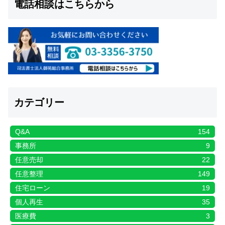
電話相談はこちらから
カテゴリー
Q&A
154
事務所
9
任意売却
22
任意整理
149
住宅ローン
19
個人再生
35
医療費
3