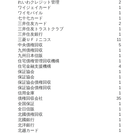
れいわクレジット管理
2
ワイジェイカード
1
ワイモバイル
1
七十七カード
1
三井住友カード
2
三井住友トラストクラブ
1
三井住友銀行
1
三菱ＵＦＪニコス
11
中央債権回収
5
九州債権回収
1
九州日本信販
1
住宅債権管理回収機構
1
住宅金融支援機構
4
保証協会
1
保証協会
1
保証協会債権回収
1
保証協会債権回収
1
信用金庫
1
債権回収会社
35
全国保証
1
全日信販
1
北國債権回収
1
北國銀行
1
北洋銀行
1
北越カード
1