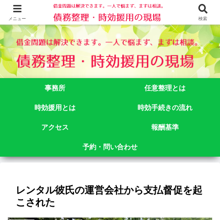
借金問題でお悩みなら司法書士法人御苑総合事務所にご相談下さい。 東京都
新宿区新宿二丁目５番１号アルテビル新宿４階 TEL:03-3356-3750
メニュー
検索
事務所
任意整理とは
時効援用とは
時効手続きの流れ
アクセス
報酬基準
予約・問い合わせ
レンタル彼氏の運営会社から支払督促を起
こされた